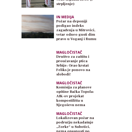
strpljenje)
IN MEDIJA
Požar na deponiji
podigao indeks
zagađenja u Mitrovici,
vetar odneo gusti dim
pravo u Voganj i Rumu
MAGLOČISTAČ
Društvo za zaštitu i
proučavanje ptica
Srbije: Orao krstaš
Feliks je ponovo na
slobodi!
MAGLOČISTAČ
Komisija za planove
opštine Bačka Topola:
AIK-ov projekat
kompostilišta u
Njegoševu nema
planski osnov
MAGLOČISTAČ
Lokalizovan požar na
području nekadašnje
„Zorke“ u Subotici,
nema opasnosti po