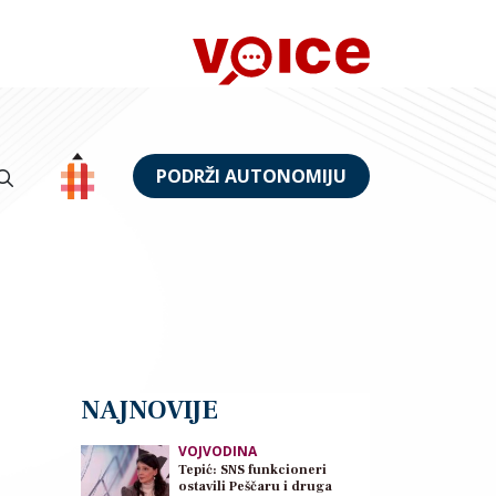
PODRŽI AUTONOMIJU
NAJNOVIJE
VOJVODINA
Tepić: SNS funkcioneri
ostavili Peščaru i druga