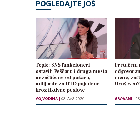
POGLEDAJTE JOŠ
Tepić: SNS funkcioneri
Pretučeni r
ostavili Peščaru i druga mesta
odgovoran
nezaštićene od požara,
mene, zašt
milijarde za DTD pojedene
Uroševcu?
kroz fiktivne poslove
VOJVODINA
08. AVG 2026
GRAĐANI
08