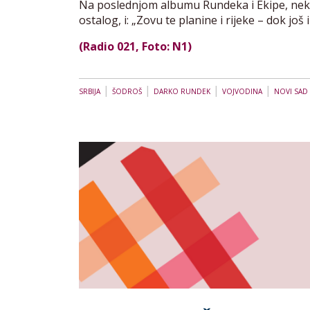
Na poslednjom albumu Rundeka i Ekipe, nek
ostalog, i: „Zovu te planine i rijeke – dok još
(Radio 021, Foto: N1)
|
|
|
|
SRBIJA
ŠODROŠ
DARKO RUNDEK
VOJVODINA
NOVI SAD