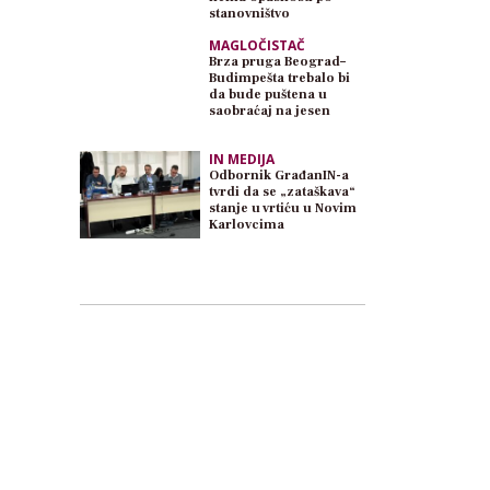
stanovništvo
MAGLOČISTAČ
Brza pruga Beograd–
Budimpešta trebalo bi
da bude puštena u
saobraćaj na jesen
IN MEDIJA
Odbornik GrađanIN-a
tvrdi da se „zataškava“
stanje u vrtiću u Novim
Karlovcima