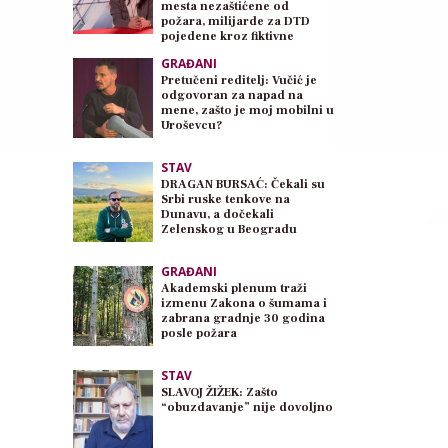
mesta nezaštićene od
požara, milijarde za DTD
pojedene kroz fiktivne
poslove
GRAĐANI
Pretučeni reditelj: Vučić je
odgovoran za napad na
mene, zašto je moj mobilni u
Uroševcu?
STAV
DRAGAN BURSAĆ: Čekali su
Srbi ruske tenkove na
Dunavu, a dočekali
Zelenskog u Beogradu
GRAĐANI
Akademski plenum traži
izmenu Zakona o šumama i
zabrana gradnje 30 godina
posle požara
STAV
SLAVOJ ŽIŽEK: Zašto
“obuzdavanje” nije dovoljno