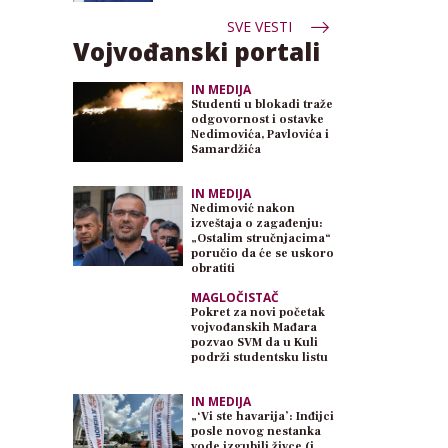
SVE VESTI
Vojvođanski portali
IN MEDIJA
Studenti u blokadi traže
odgovornost i ostavke
Nedimovića, Pavlovića i
Samardžića
IN MEDIJA
Nedimović nakon
izveštaja o zagađenju:
„Ostalim stručnjacima“
poručio da će se uskoro
obratiti
MAGLOČISTAČ
Pokret za novi početak
vojvođanskih Mađara
pozvao SVM da u Kuli
podrži studentsku listu
IN MEDIJA
„‘Vi ste havarija’: Inđijci
posle novog nestanka
vode izgubili živce (i