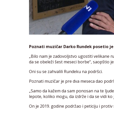
Poznati muzičar Darko Rundek posetio je 
„Bilo nam je zadovoljstvo ugostiti velikane 
da se obeleži šest meseci borbe“, saopštio je
Oni su se zahvalili Rundeku na podršci.
Poznati muzičar je pre dva meseca dao podršk
„Samo da kažem da sam ponosan na te ljude 
lepote, koliko mogu, da izdrže i da se vidi ko 
On je 2019. godine podržao i peticiju i proti