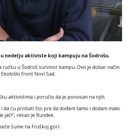
u nedelju aktiviste koji kampuju na Šodrošu.
na ručku u Šodroš survivor kampu. Ovo je dobar način
 Ekološki front Novi Sad.
u aktivistima i poručio da je ponosan na njih.
i da ću probati što pre da dođem tamo i dodam malo
je jači“, rekao je Rundek.
v seče šume na Fruškoj gori.