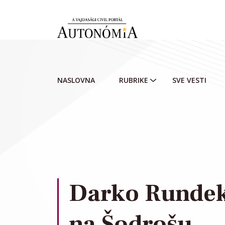
Skip to main content
NASLOVNA
RUBRIKE
SVE VESTI
Darko Rundek 
na Šodrošu