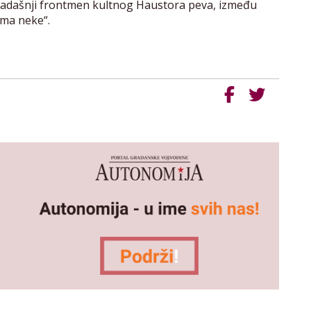
adašnji frontmen kultnog Haustora peva, između
 ima neke“.