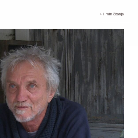
< 1
min čitanja