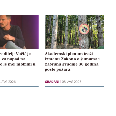
editelj: Vučić je
Akademski plenum traži
 za napad na
izmenu Zakona o šumama i
o je moj mobilni u
zabrana gradnje 30 godina
posle požara
. AVG 2026
GRAĐANI
08. AVG 2026