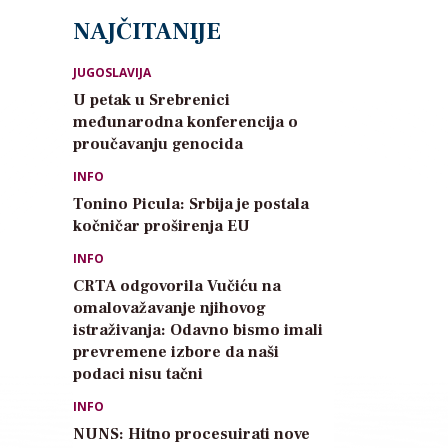
NAJČITANIJE
JUGOSLAVIJA
U petak u Srebrenici
međunarodna konferencija o
proučavanju genocida
INFO
Tonino Picula: Srbija je postala
kočničar proširenja EU
INFO
CRTA odgovorila Vučiću na
omalovažavanje njihovog
istraživanja: Odavno bismo imali
prevremene izbore da naši
podaci nisu tačni
INFO
NUNS: Hitno procesuirati nove