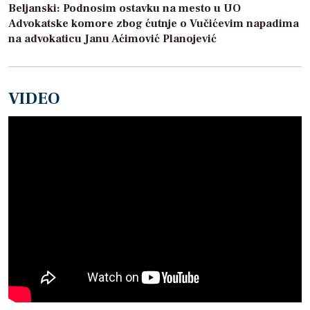
Beljanski: Podnosim ostavku na mesto u UO
Advokatske komore zbog ćutnje o Vučićevim napadima
na advokaticu Janu Aćimović Planojević
VIDEO