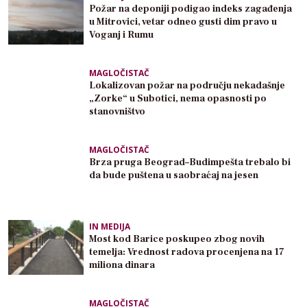
Požar na deponiji podigao indeks zagađenja
u Mitrovici, vetar odneo gusti dim pravo u
Voganj i Rumu
MAGLOČISTAČ
Lokalizovan požar na području nekadašnje
„Zorke“ u Subotici, nema opasnosti po
stanovništvo
MAGLOČISTAČ
Brza pruga Beograd–Budimpešta trebalo bi
da bude puštena u saobraćaj na jesen
IN MEDIJA
Most kod Barice poskupeo zbog novih
temelja: Vrednost radova procenjena na 17
miliona dinara
MAGLOČISTAČ