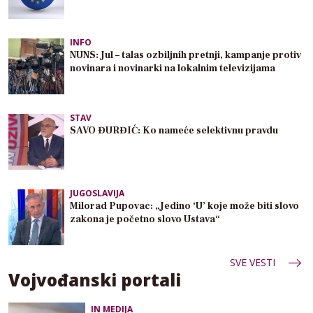
INFO
NUNS: Jul – talas ozbiljnih pretnji, kampanje protiv
novinara i novinarki na lokalnim televizijama
STAV
SAVO ĐURĐIĆ: Ko nameće selektivnu pravdu
JUGOSLAVIJA
Milorad Pupovac: „Jedino ‘U’ koje može biti slovo
zakona je početno slovo Ustava“
SVE VESTI
Vojvođanski portali
IN MEDIJA