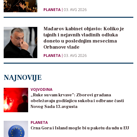
PLANETA
03. AVG 2026
Mađarov kabinet objavio: Koliko je
tajnih i nejavnih vladinih odluka
doneto u poslednjim mesecima
Orbanove vlade
PLANETA
03. AVG 2026
NAJNOVIJE
VOJVODINA
„Ruke su vam krvave”: Zborovi građana
obeležavaju godišnjicu sukoba i odbrane časti
Novog Sada 13.avgusta
PLANETA
Crna Gora i Island mogle bi u paketu da uđu u EU