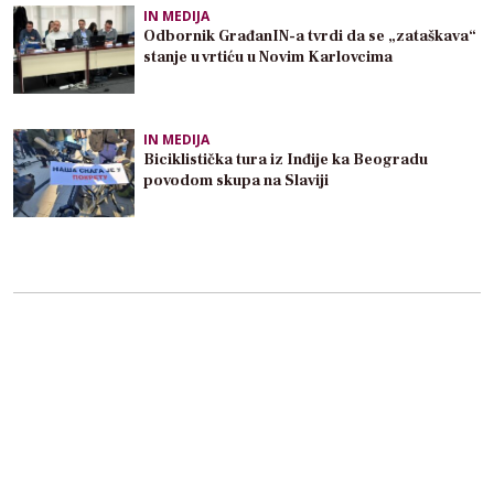
IN MEDIJA
Odbornik GrađanIN-a tvrdi da se „zataškava“
stanje u vrtiću u Novim Karlovcima
IN MEDIJA
Biciklistička tura iz Inđije ka Beogradu
povodom skupa na Slaviji