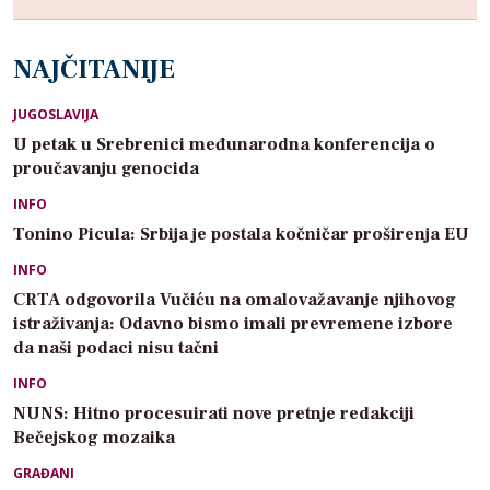
NAJČITANIJE
JUGOSLAVIJA
U petak u Srebrenici međunarodna konferencija o
proučavanju genocida
INFO
Tonino Picula: Srbija je postala kočničar proširenja EU
INFO
CRTA odgovorila Vučiću na omalovažavanje njihovog
istraživanja: Odavno bismo imali prevremene izbore
da naši podaci nisu tačni
INFO
NUNS: Hitno procesuirati nove pretnje redakciji
Bečejskog mozaika
GRAĐANI