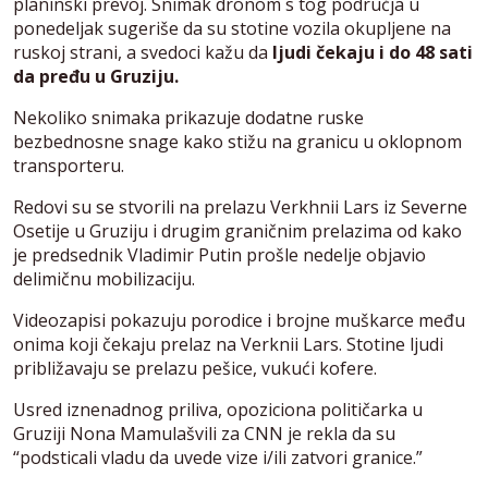
planinski prevoj. Snimak dronom s tog područja u
ponedeljak sugeriše da su stotine vozila okupljene na
ruskoj strani, a svedoci kažu da
ljudi čekaju i do 48 sati
da pređu u Gruziju.
Nekoliko snimaka prikazuje dodatne ruske
bezbednosne snage kako stižu na granicu u oklopnom
transporteru.
Redovi su se stvorili na prelazu Verkhnii Lars iz Severne
Osetije u Gruziju i drugim graničnim prelazima od kako
je predsednik Vladimir Putin prošle nedelje objavio
delimičnu mobilizaciju.
Videozapisi pokazuju porodice i brojne muškarce među
onima koji čekaju prelaz na Verknii Lars. Stotine ljudi
približavaju se prelazu pešice, vukući kofere.
Usred iznenadnog priliva, opoziciona političarka u
Gruziji Nona Mamulašvili za CNN je rekla da su
“podsticali vladu da uvede vize i/ili zatvori granice.”