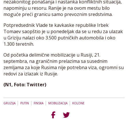
nezakonitog ponašanja i nastanka konfliktnih situacija,
napominju u resoru. Ranije je na ovom mestu bilo
moguće preći granicu samo prevoznim sredstvima.
Potpredsednik Vlade te kavkaske republike Irbek
Tomaev saopštio je u ponedeljak da se u redu za ulazak
u Griziju nalazi oko 3.500 putničkih automobila i oko
1.300 teretnih.
Od početka delimične mobilizacije u Rusiji, 21.
septembra, na graničnim prelazima sa susednim
zemljama za koje Rusima nije potrebna viza, ogromni su
redovi za izlazak iz Rusije.
(N1, Foto: Twitter)
|
|
|
|
GRUZIJA
PUTIN
FINSKA
MOBILIZACIJA
KOLONE