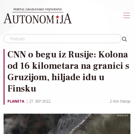
Skip to main content
CNN o begu iz Rusije: Kolona
od 16 kilometara na granici s
Gruzijom, hiljade idu u
Finsku
PLANETA
27. SEP 2022.
2
min čitanja