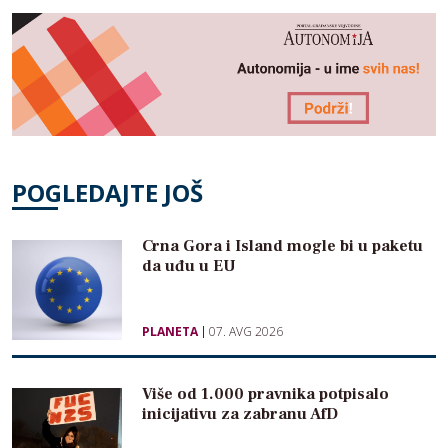
POGLEDAJTE JOŠ
Crna Gora i Island mogle bi u paketu
da uđu u EU
PLANETA
07. AVG 2026
Više od 1.000 pravnika potpisalo
inicijativu za zabranu AfD