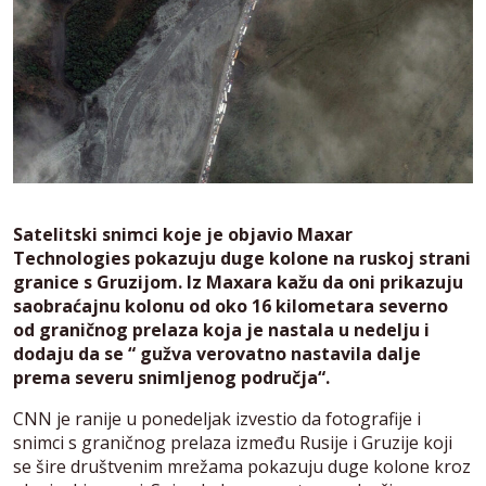
Satelitski snimci koje je objavio Maxar
Technologies pokazuju duge kolone na ruskoj strani
granice s Gruzijom. Iz Maxara kažu da oni prikazuju
saobraćajnu kolonu od oko 16 kilometara severno
od graničnog prelaza koja je nastala u nedelju i
dodaju da se “ gužva verovatno nastavila dalje
prema severu snimljenog područja“.
CNN je ranije u ponedeljak izvestio da fotografije i
snimci s graničnog prelaza između Rusije i Gruzije koji
se šire društvenim mrežama pokazuju duge kolone kroz