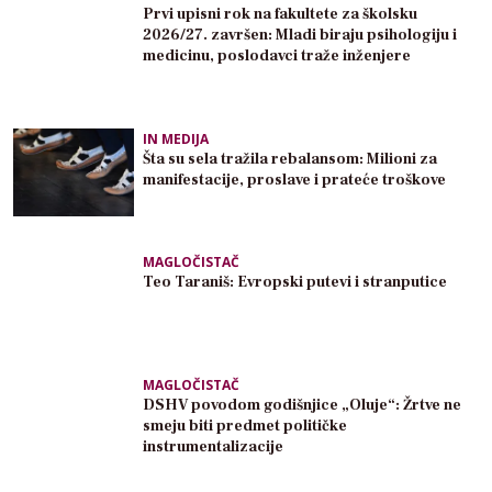
Prvi upisni rok na fakultete za školsku
2026/27. završen: Mladi biraju psihologiju i
medicinu, poslodavci traže inženjere
IN MEDIJA
Šta su sela tražila rebalansom: Milioni za
manifestacije, proslave i prateće troškove
MAGLOČISTAČ
Teo Taraniš: Evropski putevi i stranputice
MAGLOČISTAČ
DSHV povodom godišnjice „Oluje“: Žrtve ne
smeju biti predmet političke
instrumentalizacije