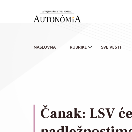
Skip to main content
NASLOVNA
RUBRIKE
SVE VESTI
Čanak: LSV će 
nadležnostim