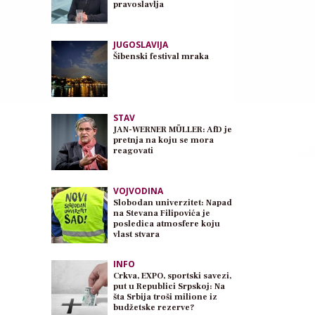
pravoslavlja
JUGOSLAVIJA
Šibenski festival mraka
STAV
JAN-WERNER MÜLLER: AfD je
pretnja na koju se mora
reagovati
VOJVODINA
Slobodan univerzitet: Napad
na Stevana Filipovića je
posledica atmosfere koju
vlast stvara
INFO
Crkva, EXPO, sportski savezi,
put u Republici Srpskoj: Na
šta Srbija troši milione iz
budžetske rezerve?