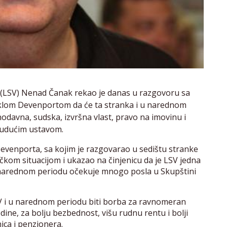
 (LSV) Nenad Čanak rekao je danas u razgovoru sa
ajklom Devenportom da će ta stranka i u narednom
onodavna, sudska, izvršna vlast, pravo na imovinu i
budućim ustavom.
evenporta, sa kojim je razgovarao u sedištu stranke
om situacijom i ukazao na činjenicu da je LSV jedna
u narednom periodu očekuje mnogo posla u Skupštini
SV i u narednom periodu biti borba za ravnomeran
dine, za bolju bezbednost, višu rudnu rentu i bolji
ica i penzionera.