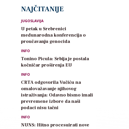
NAJČITANIJE
JUGOSLAVIJA
U petak u Srebrenici
međunarodna konferencija o
proučavanju genocida
INFO
Tonino Picula: Srbija je postala
kočničar proširenja EU
INFO
CRTA odgovorila Vučiću na
omalovažavanje njihovog
istraživanja: Odavno bismo imali
prevremene izbore da naši
podaci nisu tačni
INFO
NUNS: Hitno procesuirati nove