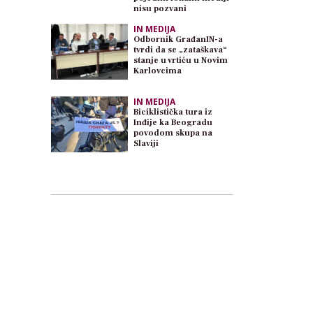
nisu pozvani
IN MEDIJA
Odbornik GrađanIN-a
tvrdi da se „zataškava“
stanje u vrtiću u Novim
Karlovcima
IN MEDIJA
Biciklistička tura iz
Inđije ka Beogradu
povodom skupa na
Slaviji