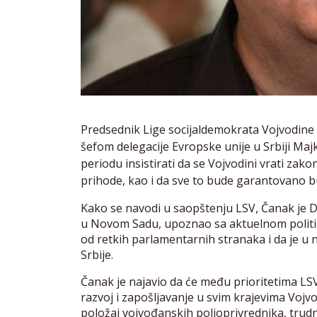
Predsednik Lige socijaldemokrata Vojvodine
šefom delegacije Evropske unije u Srbiji M
periodu insistirati da se Vojvodini vrati zak
prihode, kao i da sve to bude garantovano 
Kako se navodi u saopštenju LSV, Čanak je D
u Novom Sadu, upoznao sa aktuelnom političk
od retkih parlamentarnih stranaka i da je 
Srbije.
Čanak je najavio da će među prioritetima L
razvoj i zapošljavanje u svim krajevima Vojvo
položaj vojvođanskih poljoprivrednika, trudn