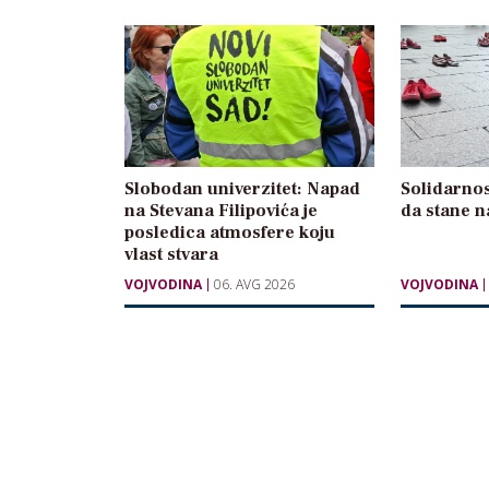
Slobodan univerzitet: Napad
Solidarnos
na Stevana Filipovića je
da stane n
posledica atmosfere koju
vlast stvara
VOJVODINA
06. AVG 2026
VOJVODINA