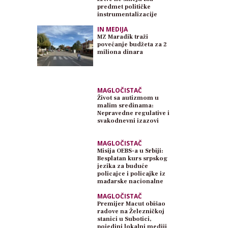
predmet političke
instrumentalizacije
IN MEDIJA
MZ Maradik traži
povećanje budžeta za 2
miliona dinara
MAGLOČISTAČ
Život sa autizmom u
malim sredinama:
Nepravedne regulative i
svakodnevni izazovi
MAGLOČISTAČ
Misija OEBS-a u Srbiji:
Besplatan kurs srpskog
jezika za buduće
policajce i policajke iz
mađarske nacionalne
zajednice
MAGLOČISTAČ
Premijer Macut obišao
radove na Železničkoj
stanici u Subotici,
pojedini lokalni mediji