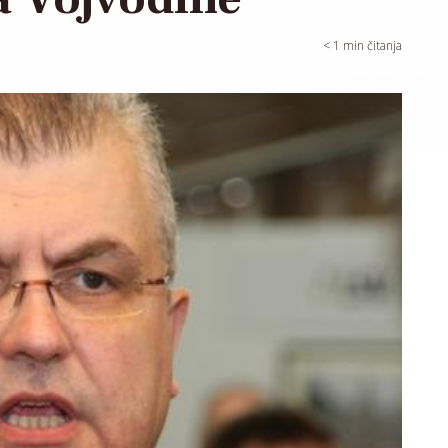
< 1
min čitanja