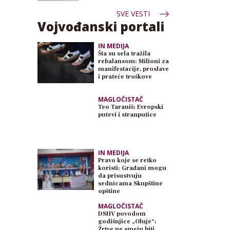
SVE VESTI
Vojvođanski portali
IN MEDIJA
Šta su sela tražila
rebalansom: Milioni za
manifestacije, proslave
i prateće troškove
MAGLOČISTAČ
Teo Taraniš: Evropski
putevi i stranputice
IN MEDIJA
Pravo koje se retko
koristi: Građani mogu
da prisustvuju
sednicama Skupštine
opštine
MAGLOČISTAČ
DSHV povodom
godišnjice „Oluje“:
Žrtve ne smeju biti