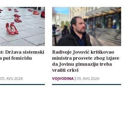
t: Država sistemski
Radivoje Jovović kritikovao
a put femicidu
ministra prosvete zbog izjave
da Jovinu gimnaziju treba
vratiti crkvi
05. AVG 2026
VOJVODINA
05. AVG 2026