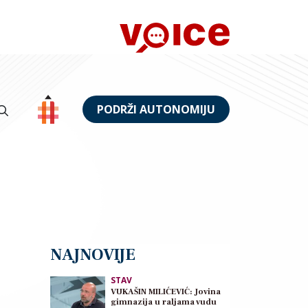
PODRŽI AUTONOMIJU
NAJNOVIJE
STAV
VUKAŠIN MILIĆEVIĆ: Jovina
gimnazija u raljama vudu