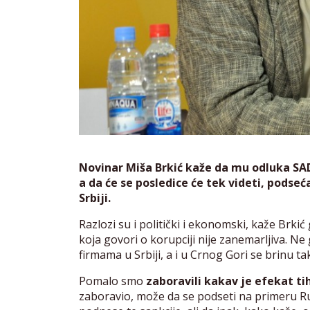
Novinar Miša Brkić kaže da mu odluka SAD
a da će se posledice će tek videti, podseća
Srbiji.
Razlozi su i politički i ekonomski, kaže Brk
koja govori o korupciji nije zanemarljiva. Ne 
firmama u Srbiji, a i u Crnog Gori se brinu 
Pomalo smo
zaboravili kakav je efekat ti
zaboravio, može da se podseti na primeru Rus