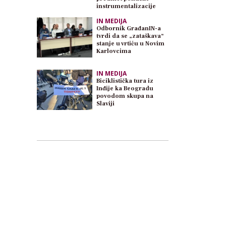
instrumentalizacije
IN MEDIJA
Odbornik GrađanIN-a
tvrdi da se „zataškava“
stanje u vrtiću u Novim
Karlovcima
IN MEDIJA
Biciklistička tura iz
Inđije ka Beogradu
povodom skupa na
Slaviji