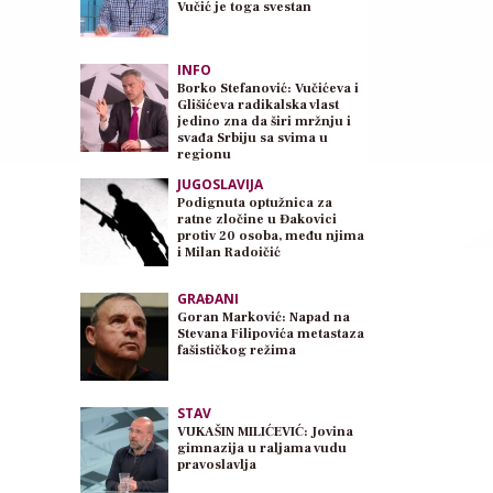
Vučić je toga svestan
INFO
Borko Stefanović: Vučićeva i
Glišićeva radikalska vlast
jedino zna da širi mržnju i
svađa Srbiju sa svima u
regionu
JUGOSLAVIJA
Podignuta optužnica za
ratne zločine u Đakovici
protiv 20 osoba, među njima
i Milan Radoičić
GRAĐANI
Goran Marković: Napad na
Stevana Filipovića metastaza
fašističkog režima
STAV
VUKAŠIN MILIĆEVIĆ: Jovina
gimnazija u raljama vudu
pravoslavlja