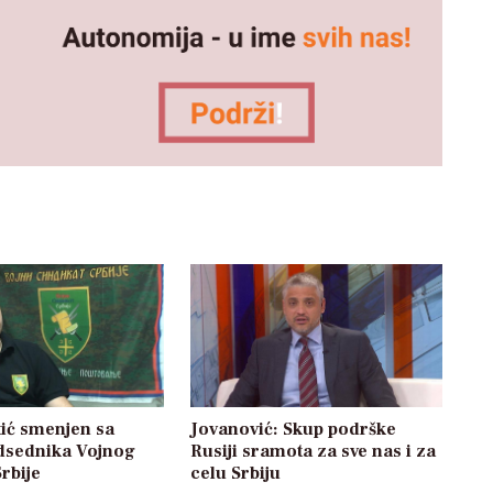
ić smenjen sa
Jovanović: Skup podrške
dsednika Vojnog
Rusiji sramota za sve nas i za
Srbije
celu Srbiju