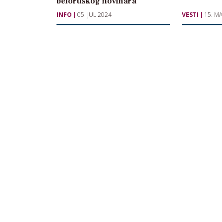
beloruskog novinara
INFO
05. JUL 2024
VESTI
15. M