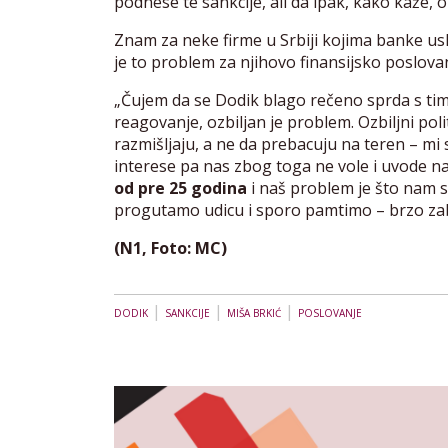
podnese te sankcije, ali da ipak, kako kaže, o
Znam za neke firme u Srbiji kojima banke us
je to problem za njihovo finansijsko poslovan
„Čujem da se Dodik blago rečeno sprda s tim s
reagovanje, ozbiljan je problem. Ozbiljni poli
razmišljaju, a ne da prebacuju na teren – mi
interese pa nas zbog toga ne vole i uvode n
od pre 25 godina
i naš problem je što nam s
progutamo udicu i sporo pamtimo – brzo zab
(N1, Foto: MC)
|
|
|
DODIK
SANKCIJE
MIŠA BRKIĆ
POSLOVANJE