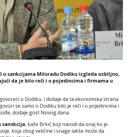
 o sankcijama Miloradu Dodiku izgleda ozbiljno,
jući da je bilo reči i o pojedincima i firmama u
ić govoreći o Dodiku, i dodaje da ta ekonomska strana
govori se samo o Dodiku bilo je reči i o pojedincima i
takođe, dodaje gost Novog dana.
h sanskcija
, kaže Brkić koji navodi da onaj ko je
ije, koja zbog veličine i snage lakše može da