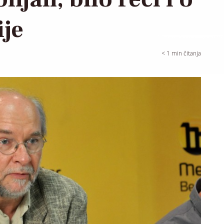
ije
< 1
min čitanja