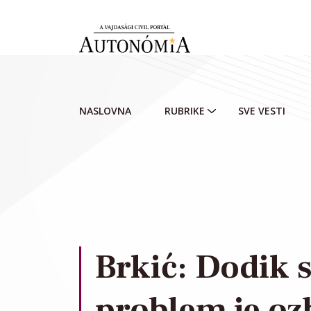
Skip to main content
NASLOVNA
RUBRIKE
SVE VESTI
Brkić: Dodik s
problem je ozbi