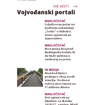
SVE VESTI
Vojvođanski portali
MAGLOČISTAČ
Lokalizovan požar na
području nekadašnje
„Zorke“ u Subotici,
nema opasnosti po
stanovništvo
MAGLOČISTAČ
Brza pruga Beograd–
Budimpešta trebalo bi
da bude puštena u
saobraćaj na jesen
IN MEDIJA
Most kod Barice
poskupeo zbog novih
temelja: Vrednost
radova procenjena na
17 miliona dinara
MAGLOČISTAČ
Prvi upisni rok na
fakultete za školsku
2026/27. završen: Mladi