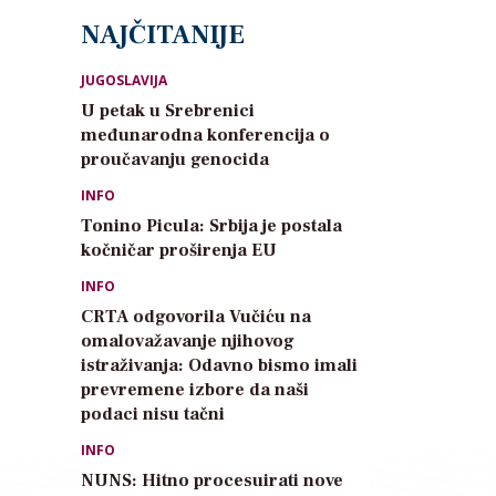
NAJČITANIJE
JUGOSLAVIJA
U petak u Srebrenici
međunarodna konferencija o
proučavanju genocida
INFO
Tonino Picula: Srbija je postala
kočničar proširenja EU
INFO
CRTA odgovorila Vučiću na
omalovažavanje njihovog
istraživanja: Odavno bismo imali
prevremene izbore da naši
podaci nisu tačni
INFO
NUNS: Hitno procesuirati nove