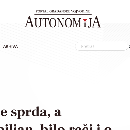
ARHIVA
e sprda, a
ljan, bilo reči i o