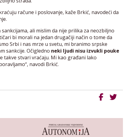
zbiljno strada.
kraćuju račune i poslovanje, kaže Brkić, navodeći da
je.
ankcijama, ali mislim da nije prilika za neozbiljno
tičari bi morali na jedan drugačiji način o tome da
 smo Srbi i nas mrze u svetu, mi branimo srpske
am sankcije. Očigledno
neki ljudi nisu izvukli pouke
e takve stvari vraćaju. Mi kao građani lako
oravljamo“, navodi Brkić.