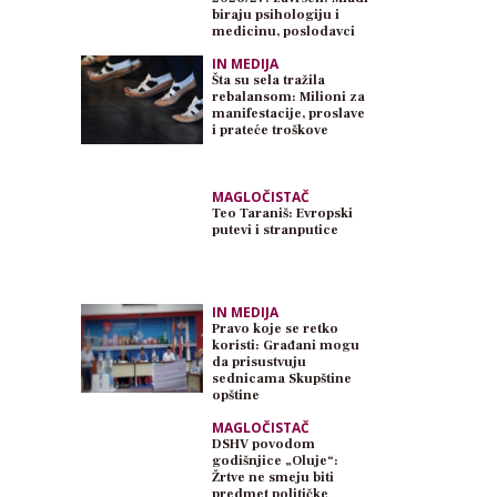
biraju psihologiju i
medicinu, poslodavci
traže inženjere
IN MEDIJA
Šta su sela tražila
rebalansom: Milioni za
manifestacije, proslave
i prateće troškove
MAGLOČISTAČ
Teo Taraniš: Evropski
putevi i stranputice
IN MEDIJA
Pravo koje se retko
koristi: Građani mogu
da prisustvuju
sednicama Skupštine
opštine
MAGLOČISTAČ
DSHV povodom
godišnjice „Oluje“:
Žrtve ne smeju biti
predmet političke