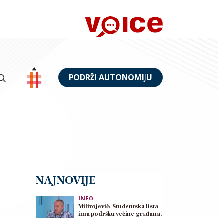
PODRŽI AUTONOMIJU
NAJNOVIJE
INFO
Milivojević: Studentska lista
ima podršku većine građana,