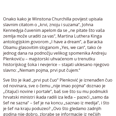
Onako kako je Winstona Churchilla povijest upisala
slavnim citatom o „krvi, znoju i suzama“, Johna
Kennedyja čuvenim apelom da se „ne pitate što vaša
zemlja može uraditi za vas“, Martina Luthera Kinga
antologijskim govorom „I have a dream“, a Baracka
Obamu glasovitim sloganom „Yes, we can“, tako će
jednog dana na podnožju velikog spomenika Andreju
Plenkoviću – majstorski uhvaćenom u trenutku
historijskog šoka i nevjerice – stajati uklesano njegovo
slavno: „Nemam pojma, prvi put čujem.“
Sve što je ikad „prvi put čuo“ Plenković je iznenađen čuo
od novinara, sve o čemu „nije imao pojma“ doznao je
„čitajući novine i portale“, baš sve što su mu podmukli
hrvatski ministri ikada radili iza leđa – pazeći „samo da
šef ne sazna“ – šef je na koncu „saznao iz medija“, i što
je šef na kraju poduzeo? „Ovo što gledamo zadnjih
godina nije dobro, zlorabe se informacije iz nečijih