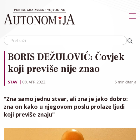
Skip to main content
BORIS DEŽULOVIĆ: Čovjek
koji previše nije znao
STAV
08. APR 2023.
5
min čitanja
"Zna samo jednu stvar, ali zna je jako dobro:
zna on kako u njegovom poslu prolaze ljudi
koji previše znaju"