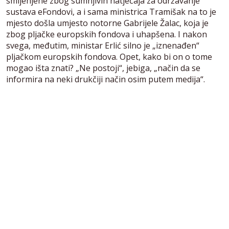
smijenjene zbog sumnjivih natječaja za održavanje
sustava eFondovi, a i sama ministrica Tramišak na to je
mjesto došla umjesto notorne Gabrijele Žalac, koja je
zbog pljačke europskih fondova i uhapšena. I nakon
svega, međutim, ministar Erlić silno je „iznenađen“
pljačkom europskih fondova. Opet, kako bi on o tome
mogao išta znati? „Ne postoji“, jebiga, „način da se
informira na neki drukčiji način osim putem medija“.