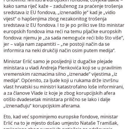
kako sama riječ kaže – zaduženog za praćenje trošenja
sredstava iz EU fondova, „iznenadilo je“ kad je „vidio
vijest“ o hapšenjima zbog nezakonitog trošenja
sredstava iz EU fondova. I to je po prilici sve što ministar
europskih fondova ima reći na temu pljačke europskih
fondova: njemu je „za sada nemoguće reći bilo što više“,
jer – valja nam zapamtiti – „ne postoji način da se
informira na neki drukčiji način osim putem medija“.
Ministar Erlić samo je posljednji iz dugačke plejade
ministara u vladi Andreja Plenkovića koji se u pravilnim
vremenskim razmacima silno „iznenade“ vijestima „iz
medija“. Općenito, za ljude koji u rukama drže izvršnu
vlast hrvatski su ministri katastrofalno loše informirani,
a za članove Vlade iz koje je zbog korupcijskih afera
otišlo dvadesetak ministara prilično se lako i dalje
„iznenađuju“ korupcijskim aferama.
Eto, kad već spominjemo europske fondove, ministar
Erlić na to je mjesto došao umjesto Nataše Tramišak,