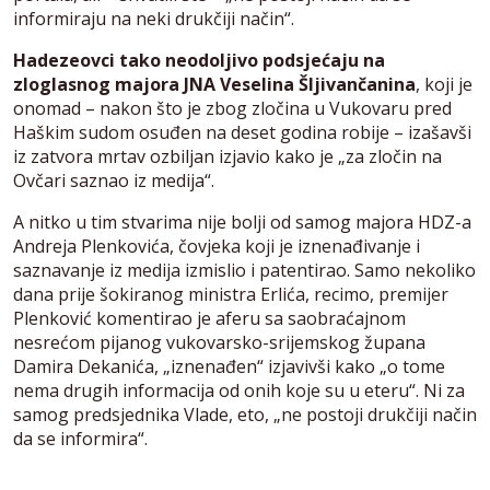
informiraju na neki drukčiji način“.
Hadezeovci tako neodoljivo podsjećaju na
zloglasnog majora JNA Veselina Šljivančanina
, koji je
onomad – nakon što je zbog zločina u Vukovaru pred
Haškim sudom osuđen na deset godina robije – izašavši
iz zatvora mrtav ozbiljan izjavio kako je „za zločin na
Ovčari saznao iz medija“.
A nitko u tim stvarima nije bolji od samog majora HDZ-a
Andreja Plenkovića, čovjeka koji je iznenađivanje i
saznavanje iz medija izmislio i patentirao. Samo nekoliko
dana prije šokiranog ministra Erlića, recimo, premijer
Plenković komentirao je aferu sa saobraćajnom
nesrećom pijanog vukovarsko-srijemskog župana
Damira Dekanića, „iznenađen“ izjavivši kako „o tome
nema drugih informacija od onih koje su u eteru“. Ni za
samog predsjednika Vlade, eto, „ne postoji drukčiji način
da se informira“.