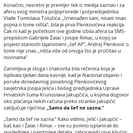
Konačno, nesretni je premijer tek iz medija saznao i za
aferu svog ministra poljoprivrede i potpredsjednika
Vlade Tomislava Tolušića. „Iznenađen sam, nisam imao
pojma o tome ništa“, bila je prva Plenkovićeva reakcija.
Čak ni kad je početkom ove godine izbila afera sa SMS-
prepiskom Gabrijele Žalac i Josipe Rimac, u kojoj se
pojavio stanoviti tajanstveni „šef AP“, Andrej Plenković o
tome nije znao „ništa više od onoga što je pročitao u
novinama“.
Zanimljiva je stoga i znakovita bila rečenica koja je
isplivala tjedan dana kasnije, kad je Nacional objavio i
poruke donedavnog posebnog Plenkovićevog
savjetnika Josipa Jelića i bivšeg predsjednika Uprave
Hrvatskih šuma Krunoslava Jakupčića, u kojima dogovor
oko plaćanja nekih računa preko stranke Jakupčić
zaključuje riječima:
„Samo da šef ne sazna.“
„Samo da šef ne sazna.“ Kako vidimo, Jelić i Jakupčić –
baš kao i Žalac i Rimac – sve su pomno isplanirali do
posljednjeg i najsitnijeg detalja, zaboravivši onaj ključni: