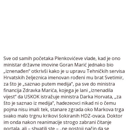
Sve od samih početaka Plenkovićeve vlade, kad je ono
ministar državne imovine Goran Marić jednako bio
„iznenađen“ otkrivši kako je u upravu Tehničkih servisa
Hrvatskih željeznica imenovan rođeni mu brat Svetimir,
za što je „saznao putem medija“, pa sve do ministra
financija Zdravka Marića, kojega je lani „iznenadila
vijest“ da USKOK istražuje ministra Darka Horvata, „za
što je saznao iz medija“, hadezeovci nikad ni o čemu
pojma nisu imali: tek, stanare zgrada oko Markova trga
svako malo trgnu krikovi šokiranih HDZ-ovaca. Doktor
im onda nakon reanimacije strogo zabrani čitanje
portala, ali – shvatili ste – „ne postoji način da se