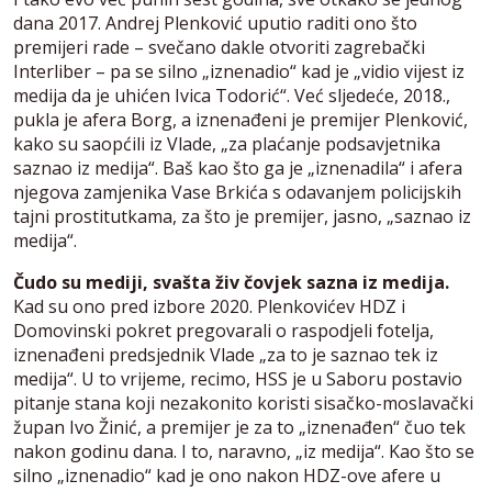
dana 2017. Andrej Plenković uputio raditi ono što
premijeri rade – svečano dakle otvoriti zagrebački
Interliber – pa se silno „iznenadio“ kad je „vidio vijest iz
medija da je uhićen Ivica Todorić“. Već sljedeće, 2018.,
pukla je afera Borg, a iznenađeni je premijer Plenković,
kako su saopćili iz Vlade, „za plaćanje podsavjetnika
saznao iz medija“. Baš kao što ga je „iznenadila“ i afera
njegova zamjenika Vase Brkića s odavanjem policijskih
tajni prostitutkama, za što je premijer, jasno, „saznao iz
medija“.
Čudo su mediji, svašta živ čovjek sazna iz medija.
Kad su ono pred izbore 2020. Plenkovićev HDZ i
Domovinski pokret pregovarali o raspodjeli fotelja,
iznenađeni predsjednik Vlade „za to je saznao tek iz
medija“. U to vrijeme, recimo, HSS je u Saboru postavio
pitanje stana koji nezakonito koristi sisačko-moslavački
župan Ivo Žinić, a premijer je za to „iznenađen“ čuo tek
nakon godinu dana. I to, naravno, „iz medija“. Kao što se
silno „iznenadio“ kad je ono nakon HDZ-ove afere u