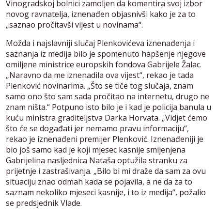
Vinogradskoj bolnici zamoljen da komentira svoj izbor
novog ravnatelja, iznenađen objasnivši kako je za to
„saznao pročitavši vijest u novinama“.
Možda i najslavniji slučaj Plenkovićeva iznenađenja i
saznanja iz medija bilo je spomenuto hapšenje njegove
omiljene ministrice europskih fondova Gabrijele Žalac.
„Naravno da me iznenadila ova vijest“, rekao je tada
Plenković novinarima. „Što se tiče tog slučaja, znam
samo ono što sam sada pročitao na internetu, drugo ne
znam ništa.“ Potpuno isto bilo je i kad je policija banula u
kuću ministra graditeljstva Darka Horvata. „Vidjet ćemo
što će se događati jer nemamo pravu informaciju“,
rekao je iznenađeni premijer Plenković. Iznenađeniji je
bio još samo kad je koji mjesec kasnije smijenjena
Gabrijelina nasljednica Nataša optužila stranku za
prijetnje i zastrašivanja. „Bilo bi mi draže da sam za ovu
situaciju znao odmah kada se pojavila, a ne da za to
saznam nekoliko mjeseci kasnije, i to iz medija“, požalio
se predsjednik Vlade.