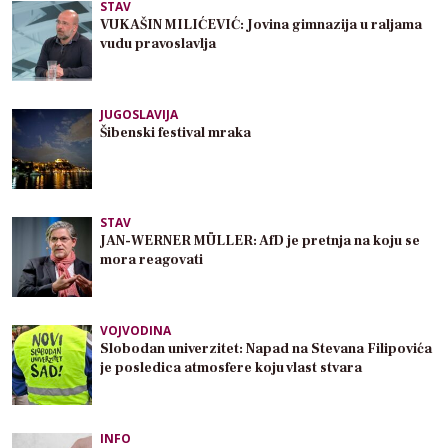
STAV
VUKAŠIN MILIĆEVIĆ: Jovina gimnazija u raljama
vudu pravoslavlja
JUGOSLAVIJA
Šibenski festival mraka
STAV
JAN-WERNER MÜLLER: AfD je pretnja na koju se
mora reagovati
VOJVODINA
Slobodan univerzitet: Napad na Stevana Filipovića
je posledica atmosfere koju vlast stvara
INFO