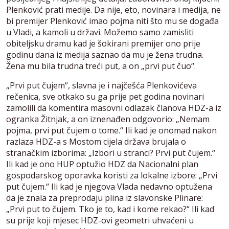
Plenković prati medije. Da nije, eto, novinara i medija, ne
bi premijer Plenković imao pojma niti što mu se događa
u Vladi, a kamoli u državi. Možemo samo zamisliti
obiteljsku dramu kad je šokirani premijer ono prije
godinu dana iz medija saznao da mu je žena trudna.
Žena mu bila trudna treći put, a on „prvi put čuo“.
„Prvi put čujem“, slavna je i najčešća Plenkovićeva
rečenica, sve otkako su ga prije pet godina novinari
zamolili da komentira masovni odlazak članova HDZ-a iz
ogranka Žitnjak, a on iznenađen odgovorio: „Nemam
pojma, prvi put čujem o tome.“ Ili kad je onomad nakon
razlaza HDZ-a s Mostom cijela država brujala o
stranačkim izborima: „Izbori u stranci? Prvi put čujem.“
Ili kad je ono HUP optužio HDZ da Nacionalni plan
gospodarskog oporavka koristi za lokalne izbore: „Prvi
put čujem.“ Ili kad je njegova Vlada nedavno optužena
da je znala za preprodaju plina iz slavonske Plinare:
„Prvi put to čujem. Tko je to, kad i kome rekao?“ Ili kad
su prije koji mjesec HDZ-ovi geometri uhvaćeni u