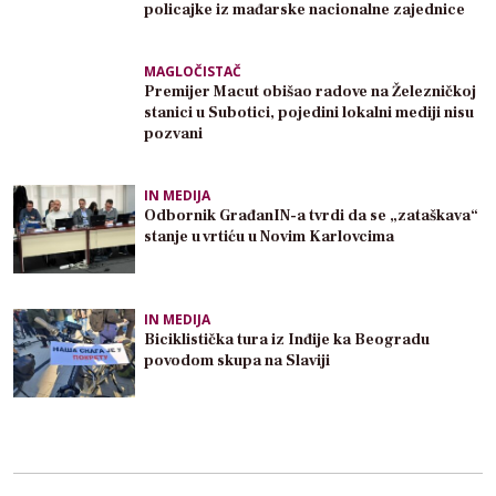
policajke iz mađarske nacionalne zajednice
MAGLOČISTAČ
Premijer Macut obišao radove na Železničkoj
stanici u Subotici, pojedini lokalni mediji nisu
pozvani
IN MEDIJA
Odbornik GrađanIN-a tvrdi da se „zataškava“
stanje u vrtiću u Novim Karlovcima
IN MEDIJA
Biciklistička tura iz Inđije ka Beogradu
povodom skupa na Slaviji