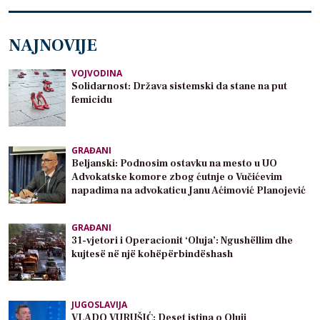
NAJNOVIJE
VOJVODINA
Solidarnost: Država sistemski da stane na put
femicidu
GRAĐANI
Beljanski: Podnosim ostavku na mesto u UO
Advokatske komore zbog ćutnje o Vučićevim
napadima na advokaticu Janu Aćimović Planojević
GRAĐANI
31-vjetori i Operacionit ‘Oluja’: Ngushëllim dhe
kujtesë në një kohëpërbindëshash
JUGOSLAVIJA
VLADO VURUŠIĆ: Deset istina o Oluji