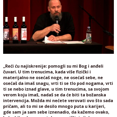
„Reći ću najiskrenije: pomogli su mi Bog i anđeli
čuvari. U tim trenucima, kada više fizički i
materijalno ne osećaš noge, ne osećaš sebe, ne
osećaš da imaš snagu, vrti ti se tlo pod nogama, vrti
ti se nebo iznad glave, u tim trenucima, sa svojom
verom koju imaš, nadaš se da će biti ta božanska
intervencija. Možda mi nećete verovati ovo što sada
pričam, ali to mi se desilo mnogo puta u karijeri,
gde sam ja sam sebe iznenadio, da kažemo ovako,