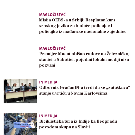
MAGLOČISTAČ
Misija OEBS-a u Srbiji: Besplatan kurs
srpskog jezika za buduće policajce i
policajke iz mađarske nacionalne zajednice
MAGLOČISTAČ
Premijer Macut obišao radove na Železničkoj
stanici u Subotici, pojedini lokalni mediji nisu
pozvani
IN MEDIJA
Odbornik GrađanIN-a tvrdi da se „zataškava“
stanje u vrtiću u Novim Karlovcima
IN MEDIJA
Biciklistička tura iz Inđije ka Beogradu
povodom skupa na Slaviji