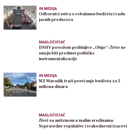
IN MEDIJA
Odbornici sutra o rebalansu budžeta i radu
javnih preduzeća
MAGLOČISTAČ
DSHV povodom godišnjice „Oluje“: Žrtve ne
smeju biti predmet političke
instrumentalizacije
IN MEDIJA
MZ Maradik traži povećanje budžeta za 2
miliona dinara
MAGLOČISTAČ
Život sa autizmom u malim sredinama:
Nepravedne regulative i svakodnevni izazovi