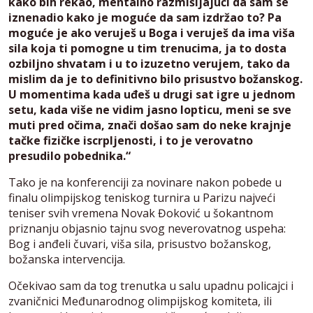
kako bih rekao, mentalno razmišljajući da sam se
iznenadio kako je moguće da sam izdržao to? Pa
moguće je ako veruješ u Boga i veruješ da ima viša
sila koja ti pomogne u tim trenucima, ja to dosta
ozbiljno shvatam i u to izuzetno verujem, tako da
mislim da je to definitivno bilo prisustvo božanskog.
U momentima kada uđeš u drugi sat igre u jednom
setu, kada više ne vidim jasno lopticu, meni se sve
muti pred očima, znači došao sam do neke krajnje
tačke fizičke iscrpljenosti, i to je verovatno
presudilo pobednika.“
Tako je na konferenciji za novinare nakon pobede u
finalu olimpijskog teniskog turnira u Parizu najveći
teniser svih vremena Novak Đoković u šokantnom
priznanju objasnio tajnu svog neverovatnog uspeha:
Bog i anđeli čuvari, viša sila, prisustvo božanskog,
božanska intervencija.
Očekivao sam da tog trenutka u salu upadnu policajci i
zvaničnici Međunarodnog olimpijskog komiteta, ili