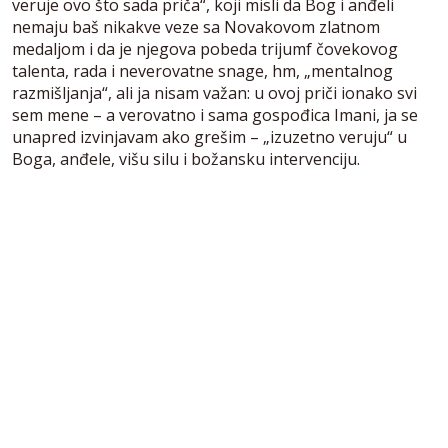
veruje ovo što sada priča“, koji misli da Bog i anđeli
nemaju baš nikakve veze sa Novakovom zlatnom
medaljom i da je njegova pobeda trijumf čovekovog
talenta, rada i neverovatne snage, hm, „mentalnog
razmišljanja“, ali ja nisam važan: u ovoj priči ionako svi
sem mene – a verovatno i sama gospođica Imani, ja se
unapred izvinjavam ako grešim – „izuzetno veruju“ u
Boga, anđele, višu silu i božansku intervenciju.