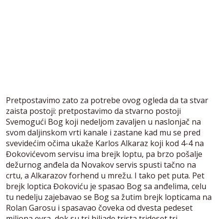
Pretpostavimo zato za potrebe ovog ogleda da ta stvar
zaista postoji: pretpostavimo da stvarno postoji
Svemogući Bog koji nedeljom zavaljen u naslonjač na
svom daljinskom vrti kanale i zastane kad mu se pred
svevidećim očima ukaže Karlos Alkaraz koji kod 4-4 na
Đokovićevom servisu ima brejk loptu, pa brzo pošalje
dežurnog anđela da Novakov servis spusti tačno na
crtu, a Alkarazov forhend u mrežu. I tako pet puta. Pet
brejk loptica Đokoviću je spasao Bog sa anđelima, celu
tu nedelju zajebavao se Bog sa žutim brejk lopticama na
Rolan Garosu i spasavao čoveka od dvesta pedeset
miliona evra, dok su tri hiljade trista trideset tri