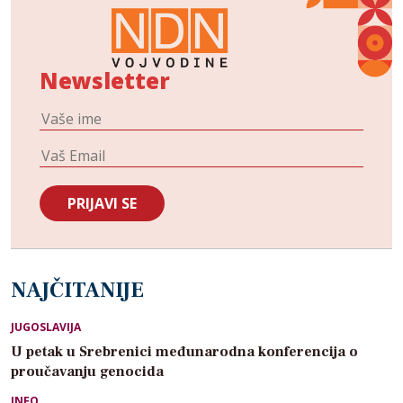
Newsletter
NAJČITANIJE
JUGOSLAVIJA
U petak u Srebrenici međunarodna konferencija o
proučavanju genocida
INFO