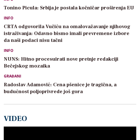
Tonino Picula: Srbija je postala kočničar proširenja EU
INFO
CRTA odgovorila Vučiću na omalovažavanje njihovog
istraživanja: Odavno bismo imali prevremene izbore
da naši podaci nisu tačni
INFO
NUNS: Hitno procesuirati nove pretnje redakciji
Bečejskog mozaika
GRAĐANI
Radoslav Adamović: Cena pšenice je tragična, a
budućnost poljoprivrede još gora
VIDEO