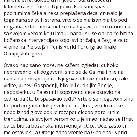
kilometra istočnije u Njegovoj Palestini spas u
podrumima čekala neka preplašena deca: gruvalo je
toga dana sa svih strana, vrtelo se mališanima tlo pod
nogama, vrtelo im se nebo iznad glave, u tim trenucima,
sa svojom verom koju imaju, nadali su se oni da će biti ta
božanska intervencija o kojoj svi pričaju, a Bog je za to
vreme na Plejstejšn Tenis Vorld Turu igrao finale
Olimpijskih igara.
Ovako napisano može, ne kažem izgledati duboko
nepravedno, ali dogovorili smo se da Ga ima i nije na
nama da preispitujemo Njegove odluke. Čudni su, kako
vidite, putevi Gospodnji, bilo je i čudnijih: Bog je,
naposletku, u Palestini i sopstveno dete ostavio na
cedilu, pa što bi spasavao tuđu? Vrtelo se njegovom sinu
tlo pod nogama dok je vukao onaj krst, vrtelo mu se
nebo iznad glave dok je razapet gledao gore, u tim
trenucima, sa svojom verom koju je imao, nadao se Hrist
da će biti ta božanska intervencija, „Oče, Oče, zašto si
me ostavio?“, a Otac je za to vreme na Gladiejtor Vorld