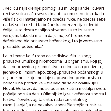
„Reći ću najiskrenije: pomogli su mi Bog i anđeli čuvari“,
reći se sutra naša sestra Imani, „u tim trenucima, kada
više fizički i materijalno ne osećaš ruke, ne osećaš sebe,
nadaš se da će biti ta božanska intervencija u deobi
ćelija, ja to dosta ozbiljno shvatam i u to izuzetno
verujem, tako da mislim da je moj XY hromozom
definitivno bio prisustvo božanskog, i to je verovatno
presudilo pobednika.“
I ako Imane Kelif treba da se diskvalifikuje zbog
prisustva „muškog hromozoma“ u organizmu, koji joj
daje nepravedno preimućstvo u odnosu na protivnice,
jednako bi, molim lepo, zbog „prisustva božanskog“ u
organizmu – koje mu daje nepravedno preimućstvo u
odnosu na protivnike – trebalo da se diskvalifikuje i
Novak Đoković: da mu se oduzme zlatna medalja i svetu
pošalje poruka da su Olimpijske igre svečanost sporta i
festival čovekovog talenta, rada i „mentalnog
razmišljanja“, a ne nekakav jebeni Plejstejšn turnir za
Boga i anđele, ja se izvinjavam, malo me prenelo, Slava