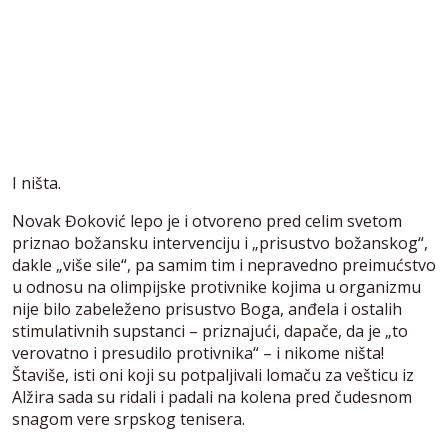
I ništa.
Novak Đoković lepo je i otvoreno pred celim svetom
priznao božansku intervenciju i „prisustvo božanskog“,
dakle „više sile“, pa samim tim i nepravedno preimućstvo
u odnosu na olimpijske protivnike kojima u organizmu
nije bilo zabeleženo prisustvo Boga, anđela i ostalih
stimulativnih supstanci – priznajući, dapače, da je „to
verovatno i presudilo protivnika“ – i nikome ništa!
Štaviše, isti oni koji su potpaljivali lomaču za vešticu iz
Alžira sada su ridali i padali na kolena pred čudesnom
snagom vere srpskog tenisera.