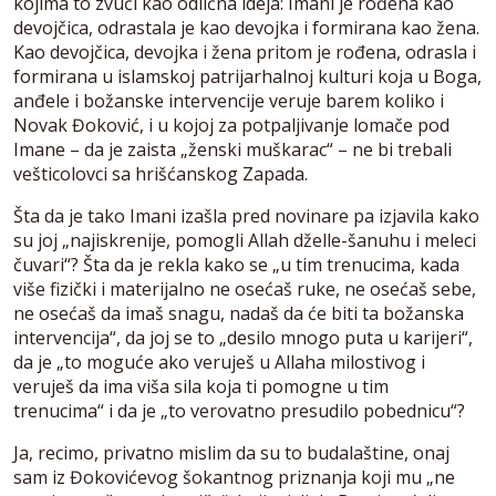
kojima to zvuči kao odlična ideja: Imani je rođena kao
devojčica, odrastala je kao devojka i formirana kao žena.
Kao devojčica, devojka i žena pritom je rođena, odrasla i
formirana u islamskoj patrijarhalnoj kulturi koja u Boga,
anđele i božanske intervencije veruje barem koliko i
Novak Đoković, i u kojoj za potpaljivanje lomače pod
Imane – da je zaista „ženski muškarac“ – ne bi trebali
vešticolovci sa hrišćanskog Zapada.
Šta da je tako Imani izašla pred novinare pa izjavila kako
su joj „najiskrenije, pomogli Allah dželle-šanuhu i meleci
čuvari“? Šta da je rekla kako se „u tim trenucima, kada
više fizički i materijalno ne osećaš ruke, ne osećaš sebe,
ne osećaš da imaš snagu, nadaš da će biti ta božanska
intervencija“, da joj se to „desilo mnogo puta u karijeri“,
da je „to moguće ako veruješ u Allaha milostivog i
veruješ da ima viša sila koja ti pomogne u tim
trenucima“ i da je „to verovatno presudilo pobednicu“?
Ja, recimo, privatno mislim da su to budalaštine, onaj
sam iz Đokovićevog šokantnog priznanja koji mu „ne