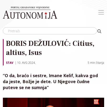
Skip to main content
BORIS DEŽULOVIĆ: Citius,
altius, Isus
STAV
10. AVG 2024.
5
min čitanja
“O da, braćo i sestre, Imane Kelif, kakva god
da jeste, Božje je dete. U Njegove čudne
puteve se ne sumnja”