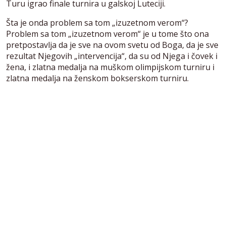
Turu igrao finale turnira u galskoj Luteciji.
Šta je onda problem sa tom „izuzetnom verom“?
Problem sa tom „izuzetnom verom“ je u tome što ona
pretpostavlja da je sve na ovom svetu od Boga, da je sve
rezultat Njegovih „intervencija“, da su od Njega i čovek i
žena, i zlatna medalja na muškom olimpijskom turniru i
zlatna medalja na ženskom bokserskom turniru.