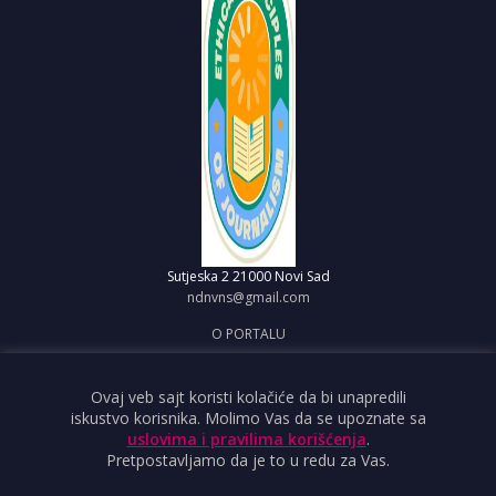
Sutjeska 2
21000 Novi Sad
ndnvns@gmail.com
O PORTALU
IMPRESUM
OBJAVI VEST
Ovaj veb sajt koristi kolačiće da bi unapredili
iskustvo korisnika. Molimo Vas da se upoznate sa
USLOVI KORIŠĆENJA
uslovima i pravilima korišćenja
.
Pretpostavljamo da je to u redu za Vas.