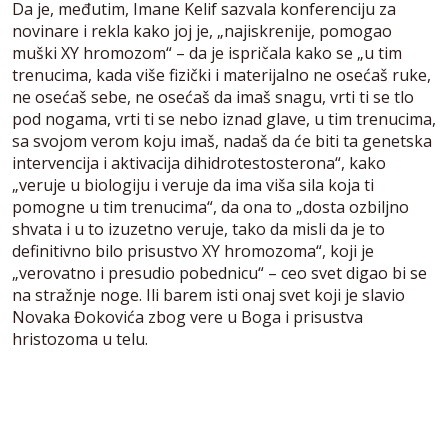
Da je, međutim, Imane Kelif sazvala konferenciju za
novinare i rekla kako joj je, „najiskrenije, pomogao
muški XY hromozom“ – da je ispričala kako se „u tim
trenucima, kada više fizički i materijalno ne osećaš ruke,
ne osećaš sebe, ne osećaš da imaš snagu, vrti ti se tlo
pod nogama, vrti ti se nebo iznad glave, u tim trenucima,
sa svojom verom koju imaš, nadaš da će biti ta genetska
intervencija i aktivacija dihidrotestosterona“, kako
„veruje u biologiju i veruje da ima viša sila koja ti
pomogne u tim trenucima“, da ona to „dosta ozbiljno
shvata i u to izuzetno veruje, tako da misli da je to
definitivno bilo prisustvo XY hromozoma“, koji je
„verovatno i presudio pobednicu“ – ceo svet digao bi se
na stražnje noge. Ili barem isti onaj svet koji je slavio
Novaka Đokovića zbog vere u Boga i prisustva
hristozoma u telu.