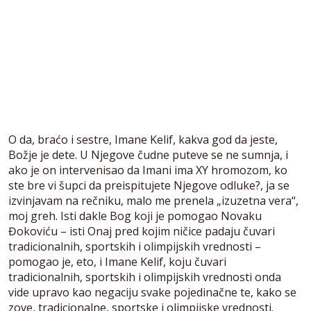
O da, braćo i sestre, Imane Kelif, kakva god da jeste,
Božje je dete. U Njegove čudne puteve se ne sumnja, i
ako je on intervenisao da Imani ima XY hromozom, ko
ste bre vi šupci da preispitujete Njegove odluke?, ja se
izvinjavam na rečniku, malo me prenela „izuzetna vera“,
moj greh. Isti dakle Bog koji je pomogao Novaku
Đokoviću – isti Onaj pred kojim ničice padaju čuvari
tradicionalnih, sportskih i olimpijskih vrednosti –
pomogao je, eto, i Imane Kelif, koju čuvari
tradicionalnih, sportskih i olimpijskih vrednosti onda
vide upravo kao negaciju svake pojedinačne te, kako se
zove, tradicionalne, sportske i olimpijske vrednosti.