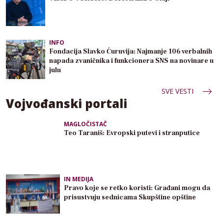
INFO
Fondacija Slavko Ćuruvija: Najmanje 106 verbalnih
napada zvaničnika i funkcionera SNS na novinare u
julu
SVE VESTI
Vojvođanski portali
MAGLOČISTAČ
Teo Taraniš: Evropski putevi i stranputice
IN MEDIJA
Pravo koje se retko koristi: Građani mogu da
prisustvuju sednicama Skupštine opštine