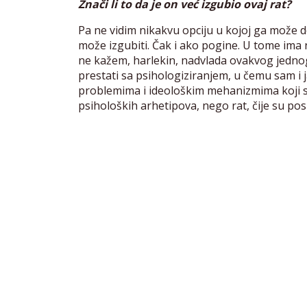
Znači li to da je on već izgubio ovaj rat?
Pa ne vidim nikakvu opciju u kojoj ga može do
može izgubiti. Čak i ako pogine. U tome ima 
ne kažem, harlekin, nadvlada ovakvog jednog
prestati sa psihologiziranjem, u čemu sam i j
problemima i ideološkim mehanizmima koji su 
psiholoških arhetipova, nego rat, čije su pos