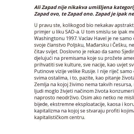
Ali Zapad nije nikakva umišljena kategori
Zapad ovo, te Zapad ono. Zapad je ipak ne
U pravu ste, kolikogod bio nekakav apstraktni
primjer u liku SAD-a. U tom smislu se ipak 
Washingtonu 1997. Vaclav Havel je ne samo
svoje članstvo Poljsku, Mađarsku i Češku, 
čitav svijet. Doslovno je rekao da samo Sjedi
djelujući na premisama koje su prožete ameri
prihvatiti sve kulture, sve nacije, kao uvjet
Putinove vizije velike Rusije. I nije riječ sa
svima ostalima, i to, pazite, kao pitanje život
Zemlja na kojoj živimo nema takvih resursa, n
ljudi moglo živjeti načinom života konzumeris
naprosto neodrživo. Osim ako netko ne misl
bijede, ekstremne eksploatacije, kaosa i korup
kapitalizma na kojoj se stvaraju profiti koji
kapitalističkom centru.