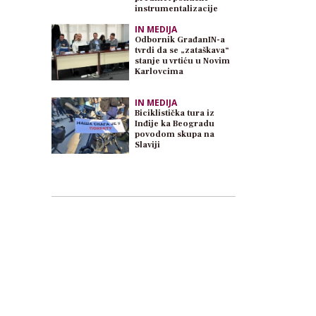
instrumentalizacije
IN MEDIJA
Odbornik GrađanIN-a
tvrdi da se „zataškava“
stanje u vrtiću u Novim
Karlovcima
IN MEDIJA
Biciklistička tura iz
Inđije ka Beogradu
povodom skupa na
Slaviji