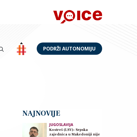
PODRŽI AUTONOMIJU
NAJNOVIJE
JUGOSLAVIJA
Kostreš (LSV): Srpska
zajednica u Makedoniji nije