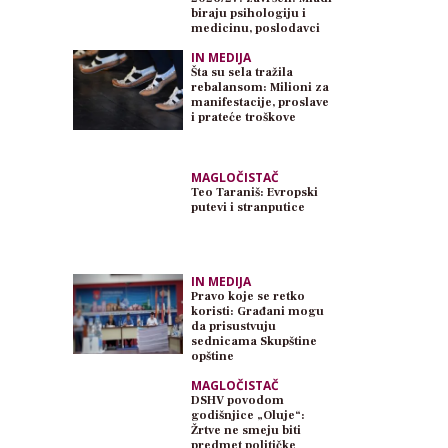
biraju psihologiju i
medicinu, poslodavci
traže inženjere
IN MEDIJA
Šta su sela tražila
rebalansom: Milioni za
manifestacije, proslave
i prateće troškove
MAGLOČISTAČ
Teo Taraniš: Evropski
putevi i stranputice
IN MEDIJA
Pravo koje se retko
koristi: Građani mogu
da prisustvuju
sednicama Skupštine
opštine
MAGLOČISTAČ
DSHV povodom
godišnjice „Oluje“:
Žrtve ne smeju biti
predmet političke