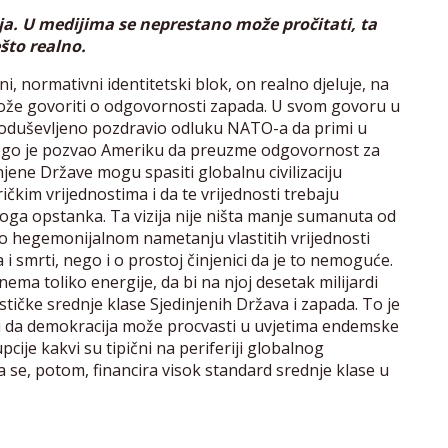
ja. U medijima se neprestano može pročitati, ta
što realno.
, normativni identitetski blok, on realno djeluje, na
može govoriti o odgovornosti zapada. U svom govoru u
 oduševljeno pozdravio odluku NATO-a da primi u
nego je pozvao Ameriku da preuzme odgovornost za
njene Države mogu spasiti globalnu civilizaciju
čkim vrijednostima i da te vrijednosti trebaju
 svoga opstanka. Ta vizija nije ništa manje sumanuta od
mo o hegemonijalnom nametanju vlastitih vrijednosti
a i smrti, nego i o prostoj činjenici da je to nemoguće.
ema toliko energije, da bi na njoj desetak milijardi
tičke srednje klase Sjedinjenih Država i zapada. To je
i da demokracija može procvasti u uvjetima endemske
cije kakvi su tipični na periferiji globalnog
ma se, potom, financira visok standard srednje klase u