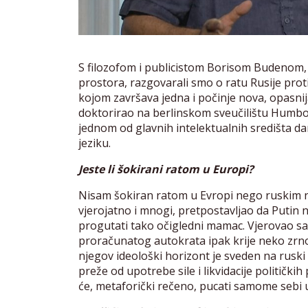
S filozofom i publicistom Borisom Budenom, j
prostora, razgovarali smo o ratu Rusije prot
kojom završava jedna i počinje nova, opasn
doktorirao na berlinskom sveučilištu Humboldt
jednom od glavnih intelektualnih središta 
jeziku.
Jeste li šokirani ratom u Europi?
Nisam šokiran ratom u Evropi nego ruskim 
vjerojatno i mnogi, pretpostavljao da Putin n
progutati tako očigledni mamac. Vjerovao sa
proračunatog autokrata ipak krije neko zrno 
njegov ideološki horizont je sveden na ruski 
preže od upotrebe sile i likvidacije politički
će, metaforički rečeno, pucati samome sebi 