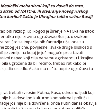
i ideološki mehanizmi koji su doveli do rata,
i strah od NATO-a, ili stvaranje novog ruskog
na karika? Zašto je Ukrajina toliko važna Rusiji
o biti razlog. Kolikogod je širenje NATO-a na istok
enutku nije izravno ugrožavao Rusiju, u svakom
za rat. Što se imperijalnih fantazija tiče, one su
ine zbog jezične, povijesne i svake druge bliskosti s
ničije zemlje na kojoj je još moguće precrtavati
asivni napad koji cilja na samu egzistenciju Ukrajine
e bila ugrožena da bi, recimo, trebao rat kako bi
 je sjedio u sedlu. A ako mu nešto uopće ugrožava tu
j rat trebali svi osim Putina, Rusa, odnosno ljudi koji
š nije bila dovoljno kulturno kompaktna i politički
nacije još nije bila dovršena, onda Putin danas obavlja
acionalista. Sve one kulturne pukotine, politički