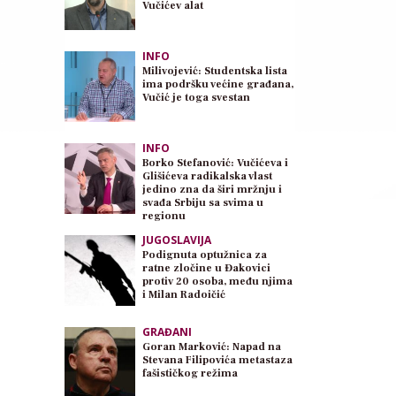
Vučićev alat
INFO
Milivojević: Studentska lista
ima podršku većine građana,
Vučić je toga svestan
INFO
Borko Stefanović: Vučićeva i
Glišićeva radikalska vlast
jedino zna da širi mržnju i
svađa Srbiju sa svima u
regionu
JUGOSLAVIJA
Podignuta optužnica za
ratne zločine u Đakovici
protiv 20 osoba, među njima
i Milan Radoičić
GRAĐANI
Goran Marković: Napad na
Stevana Filipovića metastaza
fašističkog režima