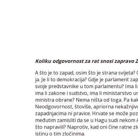
Koliku odgovornost za rat snosi zapravo 
A što je to zapad, osim što je strana svijeta?
ja. Je li to demokracija? Gdje je parlament za
svoje predstavnike u tom parlamentu? Ima li
ima li zakone i sudstvo, ima li ministarstvo un
ministra obrane? Nema ništa od toga. Pa kak
Neodgovornost, štoviše, apriorna nekažnjivo
zapadnjacima ni pravice. Hrvate se može poz
međutim zamisliti da se u Hagu sudi nekom A
što napravili? Naprotiv, kad oni čine ratne zl
istinu o tim zločinima.