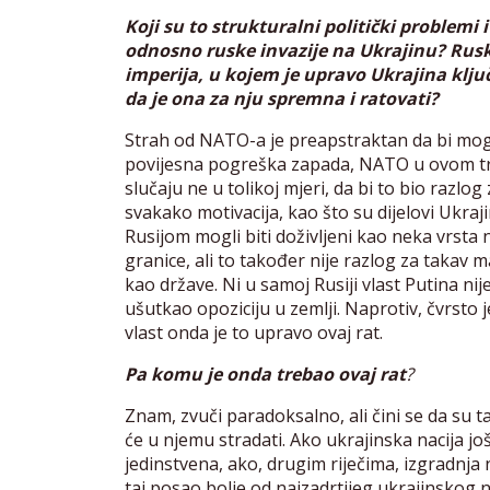
Koji su to strukturalni politički problemi 
odnosno ruske invazije na Ukrajinu? Rusk
imperija, u kojem je upravo Ukrajina ključ
da je ona za nju spremna i ratovati?
Strah od NATO-a je preapstraktan da bi moga
povijesna pogreška zapada, NATO u ovom tr
slučaju ne u tolikoj mjeri, da bi to bio razlog 
svakako motivacija, kao što su dijelovi Ukraj
Rusijom mogli biti doživljeni kao neka vrsta 
granice, ali to također nije razlog za takav m
kao države. Ni u samoj Rusiji vlast Putina nij
ušutkao opoziciju u zemlji. Naprotiv, čvrsto
vlast onda je to upravo ovaj rat.
Pa komu je onda trebao ovaj rat
?
Znam, zvuči paradoksalno, ali čini se da su ta
će u njemu stradati. Ako ukrajinska nacija jo
jedinstvena, ako, drugim riječima, izgradnja 
taj posao bolje od najzadrtijeg ukrajinskog n