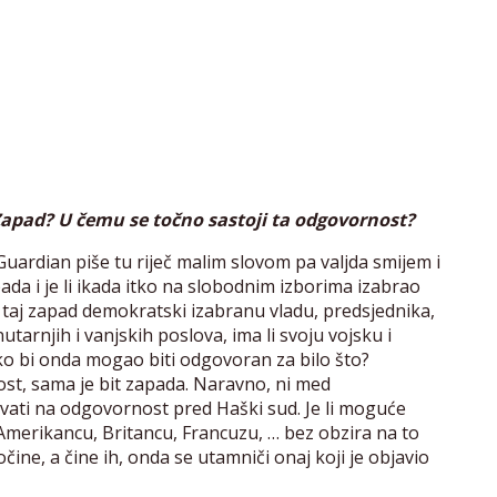
Zapad? U čemu se točno sastoji ta odgovornost?
 Guardian piše tu riječ malim slovom pa valjda smijem i
pada i je li ikada itko na slobodnim izborima izabrao
 taj zapad demokratski izabranu vladu, predsjednika,
utarnjih i vanjskih poslova, ima li svoju vojsku i
o bi onda mogao biti odgovoran za bilo što?
st, sama je bit zapada. Naravno, ni med
vati na odgovornost pred Haški sud. Je li moguće
merikancu, Britancu, Francuzu, … bez obzira na to
očine, a čine ih, onda se utamniči onaj koji je objavio