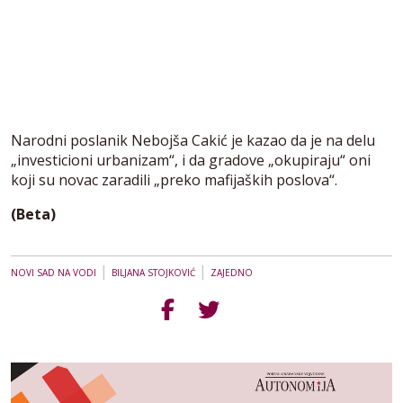
Narodni poslanik Nebojša Cakić je kazao da je na delu
„investicioni urbanizam“, i da gradove „okupiraju“ oni
koji su novac zaradili „preko mafijaških poslova“.
(Beta)
|
|
NOVI SAD NA VODI
BILJANA STOJKOVIĆ
ZAJEDNO