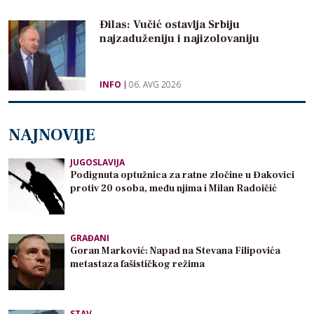
Đilas: Vučić ostavlja Srbiju
najzaduženiju i najizolovaniju
INFO
06. AVG 2026
NAJNOVIJE
JUGOSLAVIJA
Podignuta optužnica za ratne zločine u Đakovici
protiv 20 osoba, među njima i Milan Radoičić
GRAĐANI
Goran Marković: Napad na Stevana Filipovića
metastaza fašističkog režima
STAV