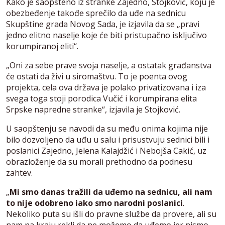
Kako je saopšteno iz stranke Zajedno, Stojković, koju je
obezbeđenje takođe sprečilo da uđe na sednicu
Skupštine grada Novog Sada, je izjavila da se „pravi
jedno elitno naselje koje će biti pristupačno isključivo
korumpiranoj eliti“.
„Oni za sebe prave svoja naselje, a ostatak građanstva
će ostati da živi u siromaštvu. To je poenta ovog
projekta, cela ova država je polako privatizovana i iza
svega toga stoji porodica Vučić i korumpirana elita
Srpske napredne stranke“, izjavila je Stojković.
U saopštenju se navodi da su među onima kojima nije
bilo dozvoljeno da uđu u salu i prisustvuju sednici bili i
poslanici Zajedno, Jelena Kalajdžić i Nebojša Cakić, uz
obrazloženje da su morali prethodno da podnesu
zahtev.
„
Mi smo danas tražili da uđemo na sednicu, ali nam
to nije odobreno iako smo narodni poslanici
.
Nekoliko puta su išli do pravne službe da provere, ali su
nam na kraju rekli da ne možemo da uđemo jer nismo