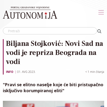
Skip to main content
Biljana Stojković: Novi Sad na
vodi je repriza Beograda na
vodi
INFO
01. AVG 2023.
< 1
min čitanja
"Pravi se elitno naselje koje će biti pristupačno
isključivo korumpiranoj eliti"