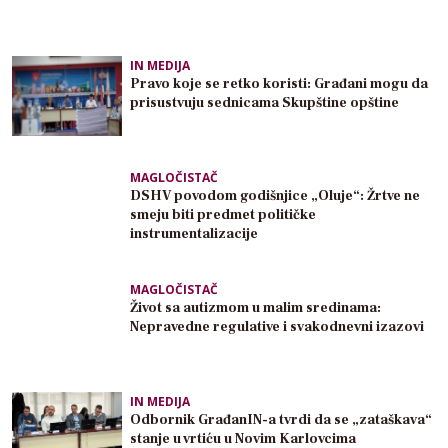
IN MEDIJA
Pravo koje se retko koristi: Građani mogu da
prisustvuju sednicama Skupštine opštine
MAGLOČISTAČ
DSHV povodom godišnjice „Oluje“: Žrtve ne
smeju biti predmet političke
instrumentalizacije
MAGLOČISTAČ
Život sa autizmom u malim sredinama:
Nepravedne regulative i svakodnevni izazovi
IN MEDIJA
Odbornik GrađanIN-a tvrdi da se „zataškava“
stanje u vrtiću u Novim Karlovcima