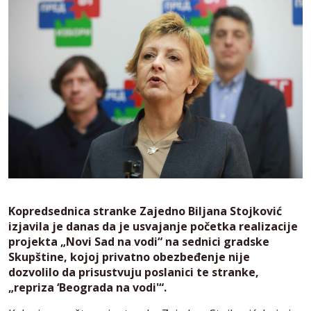
Kopredsednica stranke Zajedno Biljana Stojković
izjavila je danas da je usvajanje početka realizacije
projekta „Novi Sad na vodi“ na sednici gradske
Skupštine, kojoj privatno obezbeđenje nije
dozvolilo da prisustvuju poslanici te stranke,
„repriza ‘Beograda na vodi'“.