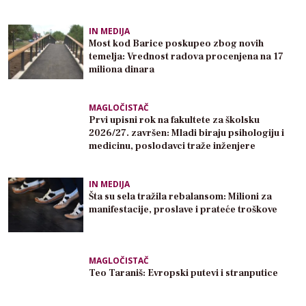
IN MEDIJA
Most kod Barice poskupeo zbog novih
temelja: Vrednost radova procenjena na 17
miliona dinara
MAGLOČISTAČ
Prvi upisni rok na fakultete za školsku
2026/27. završen: Mladi biraju psihologiju i
medicinu, poslodavci traže inženjere
IN MEDIJA
Šta su sela tražila rebalansom: Milioni za
manifestacije, proslave i prateće troškove
MAGLOČISTAČ
Teo Taraniš: Evropski putevi i stranputice