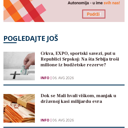
POGLEDAJTE JOŠ
Crkva, EXPO, sportski savezi, put u
Republici Srpskoj: Na šta Srbija troši
milione iz budžetske rezerve?
INFO
06. AVG 2026
Dok se Mali hvali viškom, manjak u
državnoj kasi milijardu evra
INFO
06. AVG 2026