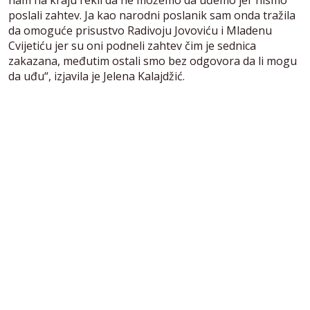
poslali zahtev. Ja kao narodni poslanik sam onda tražila
da omoguće prisustvo Radivoju Jovoviću i Mladenu
Cvijetiću jer su oni podneli zahtev čim je sednica
zakazana, međutim ostali smo bez odgovora da li mogu
da uđu“, izjavila je Jelena Kalajdžić.