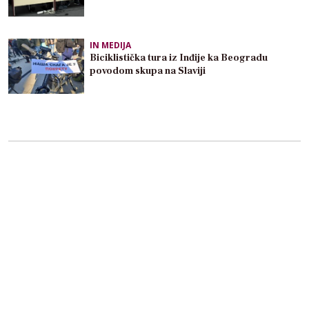
IN MEDIJA
Biciklistička tura iz Inđije ka Beogradu
povodom skupa na Slaviji