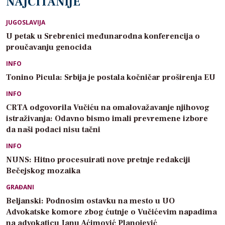
NAJČITANIJE
JUGOSLAVIJA
U petak u Srebrenici međunarodna konferencija o
proučavanju genocida
INFO
Tonino Picula: Srbija je postala kočničar proširenja EU
INFO
CRTA odgovorila Vučiću na omalovažavanje njihovog
istraživanja: Odavno bismo imali prevremene izbore
da naši podaci nisu tačni
INFO
NUNS: Hitno procesuirati nove pretnje redakciji
Bečejskog mozaika
GRAĐANI
Beljanski: Podnosim ostavku na mesto u UO
Advokatske komore zbog ćutnje o Vučićevim napadima
na advokaticu Janu Aćimović Planojević