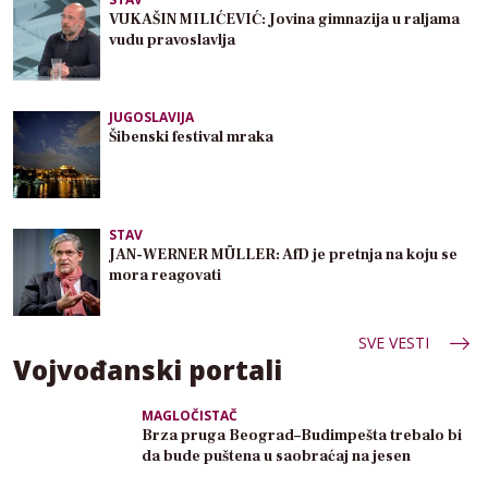
VUKAŠIN MILIĆEVIĆ: Jovina gimnazija u raljama
vudu pravoslavlja
JUGOSLAVIJA
Šibenski festival mraka
STAV
JAN-WERNER MÜLLER: AfD je pretnja na koju se
mora reagovati
SVE VESTI
Vojvođanski portali
MAGLOČISTAČ
Brza pruga Beograd–Budimpešta trebalo bi
da bude puštena u saobraćaj na jesen