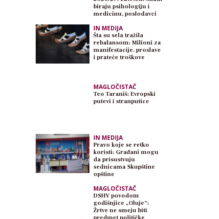
biraju psihologiju i
medicinu, poslodavci
traže inženjere
IN MEDIJA
Šta su sela tražila
rebalansom: Milioni za
manifestacije, proslave
i prateće troškove
MAGLOČISTAČ
Teo Taraniš: Evropski
putevi i stranputice
IN MEDIJA
Pravo koje se retko
koristi: Građani mogu
da prisustvuju
sednicama Skupštine
opštine
MAGLOČISTAČ
DSHV povodom
godišnjice „Oluje“:
Žrtve ne smeju biti
predmet političke