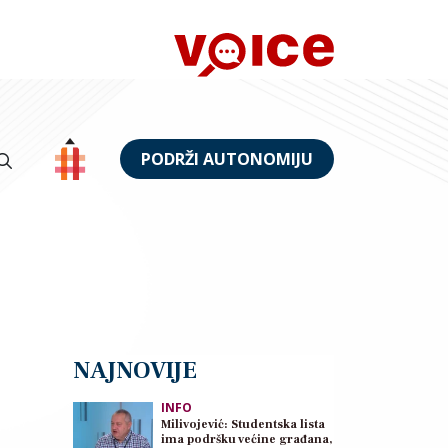
PODRŽI AUTONOMIJU
NAJNOVIJE
INFO
Milivojević: Studentska lista
ima podršku većine građana,