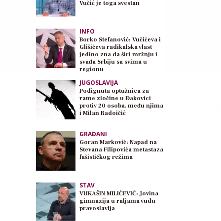
Vučić je toga svestan
INFO
Borko Stefanović: Vučićeva i
Glišićeva radikalska vlast
jedino zna da širi mržnju i
svađa Srbiju sa svima u
regionu
JUGOSLAVIJA
Podignuta optužnica za
ratne zločine u Đakovici
protiv 20 osoba, među njima
i Milan Radoičić
GRAĐANI
Goran Marković: Napad na
Stevana Filipovića metastaza
fašističkog režima
STAV
VUKAŠIN MILIĆEVIĆ: Jovina
gimnazija u raljama vudu
pravoslavlja