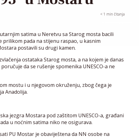
< 1
min čitanja
jutarnjim satima u Neretvu sa Starog mosta bacili
e prilikom pada na stijenu raspao, u kasnim
ostara postavili su drugi kamen.
zvlačenja ostataka Starog mosta, a na kojem je danas
avo poručuje da se rušenje spomenika UNESCO-a ne
tarom mostu i u njegovom okruženju, zbog čega je
ja Anadolija.
radska jezgra Mostara pod zaštitom UNESCO-a, građani
rada u noćnim satima niko ne osigurava.
 sati PU Mostar je obaviještena da NN osobe na