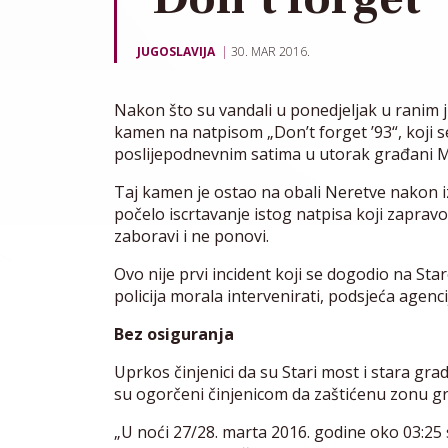
JUGOSLAVIJA
30. MAR 2016.
Nakon što su vandali u ponedjeljak u ranim 
kamen na natpisom „Don’t forget ’93“, koji s
poslijepodnevnim satima u utorak građani M
Taj kamen je ostao na obali Neretve nakon i
počelo iscrtavanje istog natpisa koji zapr
zaboravi i ne ponovi.
Ovo nije prvi incident koji se dogodio na S
policija morala intervenirati, podsjeća agenci
Bez osiguranja
Uprkos činjenici da su Stari most i stara g
su ogorčeni činjenicom da zaštićenu zonu g
„U noći 27/28. marta 2016. godine oko 03:25