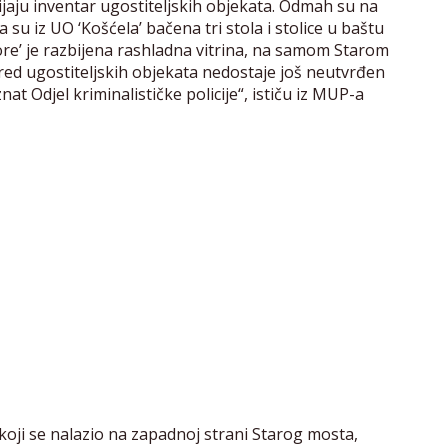
jaju inventar ugostiteljskih objekata. Odmah su na
i da su iz UO ‘Košćela’ bačena tri stola i stolice u baštu
more’ je razbijena rashladna vitrina, na samom Starom
red ugostiteljskih objekata nedostaje još neutvrđen
at Odjel kriminalističke policije“, ističu iz MUP-a
koji se nalazio na zapadnoj strani Starog mosta,