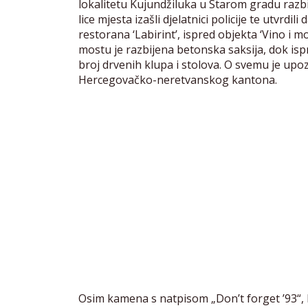
lokalitetu Kujundžiluka u Starom gradu razbi
lice mjesta izašli djelatnici policije te utvrdil
restorana ‘Labirint’, ispred objekta ‘Vino i 
mostu je razbijena betonska saksija, dok isp
broj drvenih klupa i stolova. O svemu je upozn
Hercegovačko-neretvanskog kantona.
Osim kamena s natpisom „Don’t forget ’93“, 