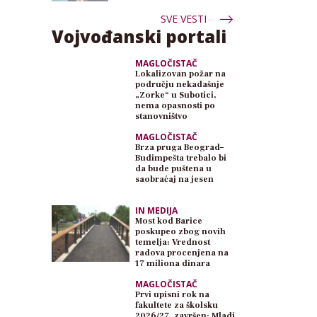
SVE VESTI
Vojvođanski portali
MAGLOČISTAČ
Lokalizovan požar na
području nekadašnje
„Zorke“ u Subotici,
nema opasnosti po
stanovništvo
MAGLOČISTAČ
Brza pruga Beograd–
Budimpešta trebalo bi
da bude puštena u
saobraćaj na jesen
IN MEDIJA
Most kod Barice
poskupeo zbog novih
temelja: Vrednost
radova procenjena na
17 miliona dinara
MAGLOČISTAČ
Prvi upisni rok na
fakultete za školsku
2026/27. završen: Mladi