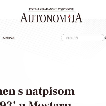
ARHIVA
men s natpisom
’93’ u Mostaru