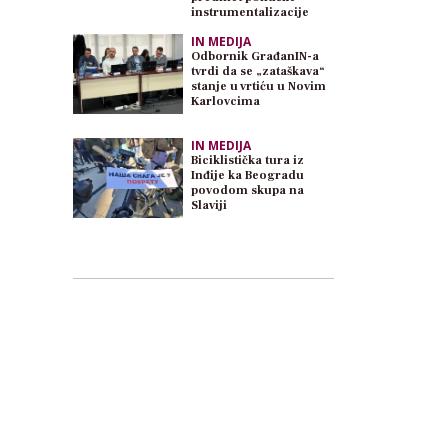
instrumentalizacije
IN MEDIJA
Odbornik GrađanIN-a
tvrdi da se „zataškava“
stanje u vrtiću u Novim
Karlovcima
IN MEDIJA
Biciklistička tura iz
Inđije ka Beogradu
povodom skupa na
Slaviji