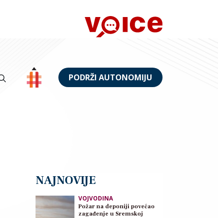
PODRŽI AUTONOMIJU
NAJNOVIJE
VOJVODINA
Požar na deponiji povećao
zagađenje u Sremskoj