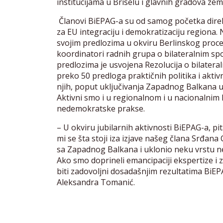
institucijama u Briselu i glavnih gradova zem
Članovi BiEPAG-a su od samog početka direkt
za EU integraciju i demokratizaciju regiona. Na
svojim predlozima u okviru Berlinskog proce
koordinatori radnih grupa o bilateralnim spor
predlozima je usvojena Rezolucija o bilatera
preko 50 predloga praktičnih politika i aktiv
njih, poput uključivanja Zapadnog Balkana u
Aktivni smo i u regionalnom i u nacionalnim 
nedemokratske prakse.
– U okviru jubilarnih aktivnosti BiEPAG-a, pit
mi se šta stoji iza izjave našeg člana Srđana
sa Zapadnog Balkana i uklonio neku vrstu neo
Ako smo doprineli emancipaciji ekspertize i 
biti zadovoljni dosadašnjim rezultatima BiE
Aleksandra Tomanić.