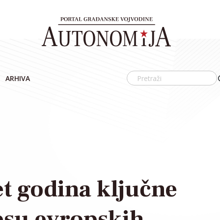
ARHIVA
t godina ključne
esu evropskih