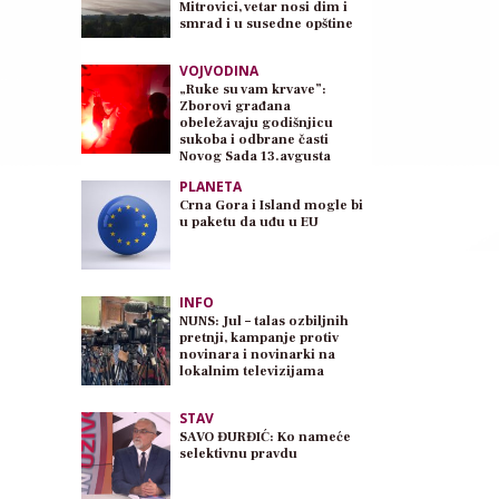
Mitrovici, vetar nosi dim i
smrad i u susedne opštine
VOJVODINA
„Ruke su vam krvave”:
Zborovi građana
obeležavaju godišnjicu
sukoba i odbrane časti
Novog Sada 13.avgusta
PLANETA
Crna Gora i Island mogle bi
u paketu da uđu u EU
INFO
NUNS: Jul – talas ozbiljnih
pretnji, kampanje protiv
novinara i novinarki na
lokalnim televizijama
STAV
SAVO ĐURĐIĆ: Ko nameće
selektivnu pravdu