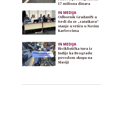
17 miliona dinara
IN MEDIJA
Odbornik GrađanIN-a
tvrdi da se „zataškava“
stanje u vrtiću u Novim
Karlovcima
IN MEDIJA
Biciklistička tura iz
Inđije ka Beogradu
povodom skupa na
Slaviji