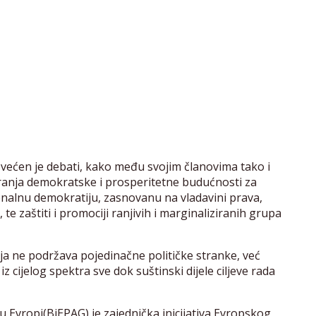
svećen je debati, kako među svojim članovima tako i
ranja demokratske i prosperitetne budućnosti za
onalnu demokratiju, zasnovanu na vladavini prava,
 te zaštiti i promociji ranjivih i marginaliziranih grupa
oja ne podržava pojedinačne političke stranke, već
z cijelog spektra sve dok suštinski dijele ciljeve rada
 Evropi(BiEPAG) je zajednička inicijativa Evropskog