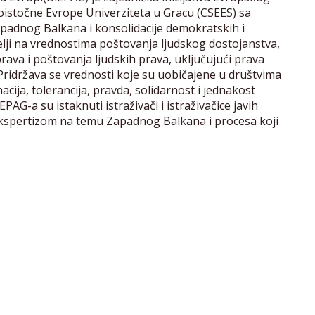
goistočne Evrope Univerziteta u Gracu (CSEES) sa
apadnog Balkana i konsolidacije demokratskih i
lji na vrednostima poštovanja ljudskog dostojanstva,
rava i poštovanja ljudskih prava, uključujući prava
ridržava se vrednosti koje su uobičajene u društvima
cija, tolerancija, pravda, solidarnost i jednakost
PAG-a su istaknuti istraživači i istraživačice javih
ekspertizom na temu Zapadnog Balkana i procesa koji