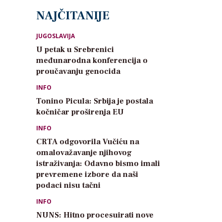
NAJČITANIJE
JUGOSLAVIJA
U petak u Srebrenici
međunarodna konferencija o
proučavanju genocida
INFO
Tonino Picula: Srbija je postala
kočničar proširenja EU
INFO
CRTA odgovorila Vučiću na
omalovažavanje njihovog
istraživanja: Odavno bismo imali
prevremene izbore da naši
podaci nisu tačni
INFO
NUNS: Hitno procesuirati nove