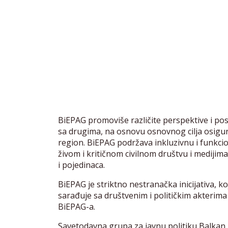
BiEPAG promoviše različite perspektive i po
sa drugima, na osnovu osnovnog cilja osigu
region. BiEPAG podržava inkluzivnu i funkci
živom i kritičnom civilnom društvu i medijima,
i pojedinaca.
BiEPAG je striktno nestranačka inicijativa, k
sarađuje sa društvenim i političkim akterima i
BiEPAG-a.
Savetodavna grupa za javnu politiku Balkan u