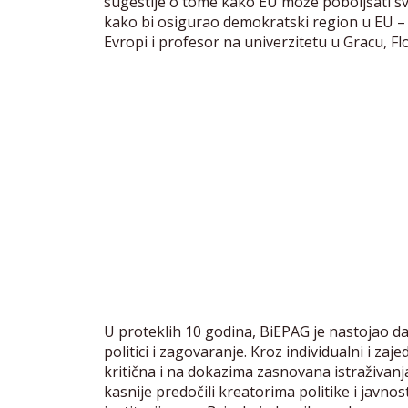
sugestije o tome kako EU može poboljšati svoj
kako bi osigurao demokratski region u EU 
Evropi i profesor na univerzitetu u Gracu, Fl
U proteklih 10 godina, BiEPAG je nastojao da u
politici i zagovaranje. Kroz individualni i z
kritična i na dokazima zasnovana istraživanja 
kasnije predočili kreatorima politike i javn