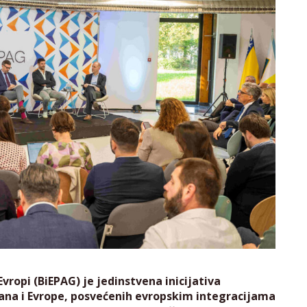
vropi (BiEPAG) je jedinstvena inicijativa
lkana i Evrope, posvećenih evropskim integracijama