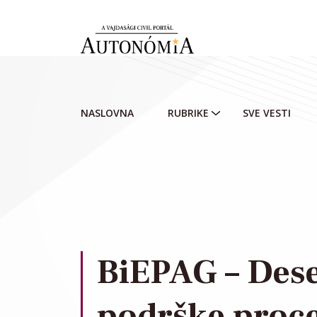
Skip to main content
NASLOVNA
RUBRIKE
SVE VESTI
BiEPAG – Dese
podrške proc