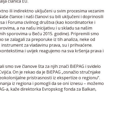
alja članica EU.
no ili indirektno uključeni u svim procesima vezanim
še članice i naši članovi su bili uključeni i doprinosili
sa i Foruma civilnog društva (kao koordinatorke i
ovima, a na našu inicijativu i u skladu sa našim
lnih sporovima u Beču 2015. godine). Pripremili smo
no se zalagali za preporuke iz tih analiza, neke od
 instrument za vladavinu prava, su i prihvaćene.
kontekstima i uvijek reagujemo na sva kršenja prava i
ali smo sve članove šta za njih znači BiEPAG i svidelo
 Cvijića. On je rekao da je BiEPAG „osnažio stručnjake
kolonijalne pristrasnosti iz ekspertize o regionu“.
znanja iz regiona i pomogli da se oni iznesu – možemo
PAG-a, kaže direktorka Evropskog fonda za Balkan,