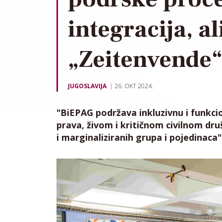
integracija, a
„Zeitenvende
JUGOSLAVIJA
26. OKT 2024.
"BiEPAG podržava inkluzivnu i funkci
prava, živom i kritičnom civilnom druš
i marginaliziranih grupa i pojedinaca"