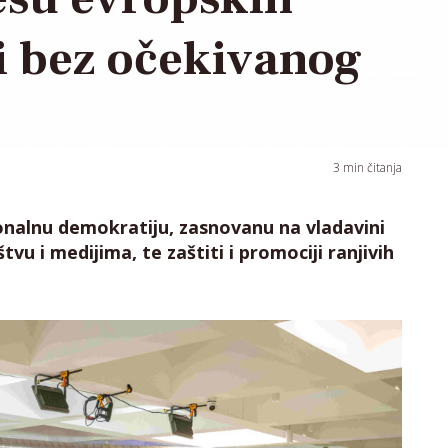
li bez očekivanog
“
3
min čitanja
onalnu demokratiju, zasnovanu na vladavini
tvu i medijima, te zaštiti i promociji ranjivih