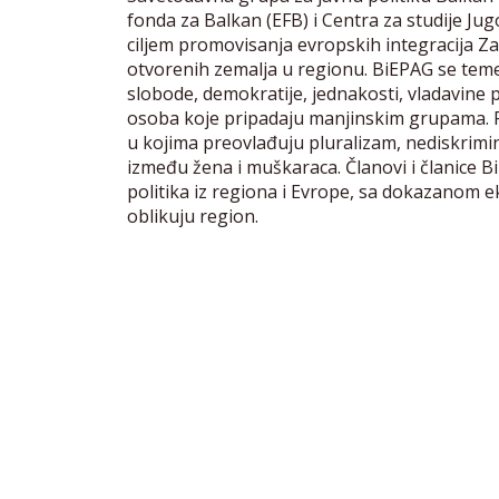
fonda za Balkan (EFB) i Centra za studije Ju
ciljem promovisanja evropskih integracija Z
otvorenih zemalja u regionu. BiEPAG se teme
slobode, demokratije, jednakosti, vladavine p
osoba koje pripadaju manjinskim grupama. P
u kojima preovlađuju pluralizam, nediskrimina
između žena i muškaraca. Članovi i članice BiE
politika iz regiona i Evrope, sa dokazanom 
oblikuju region.