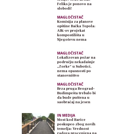
Feliks je ponovo na
slobodi!
MAGLOČISTAČ
Komisija za planove
opštine Bačka Topola:
AIK-ov projekat
kompostilišta u
Njegoševu nema
planski osnov
MAGLOČISTAČ
Lokalizovan požar na
području nekadašnje
„Zorke“ u Subotici,
nema opasnosti po
stanovništvo
MAGLOČISTAČ
Brza pruga Beograd–
Budimpešta trebalo bi
da bude puštena u
saobraćaj na jesen
IN MEDIJA
Most kod Barice
poskupeo zbog novih
temelja: Vrednost
radova procenjena na