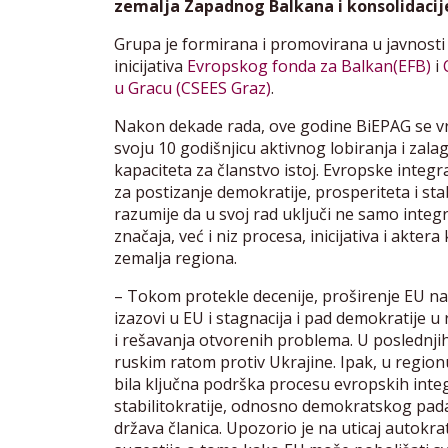
zemalja Zapadnog Balkana i konsolidacij
Grupa je formirana i promovirana u javnosti 
inicijativa
Evropskog fonda za Balkan(EFB)
i
u Gracu (CSEES Graz)
.
Nakon dekade rada, ove godine BiEPAG se vra
svoju 10 godišnjicu aktivnog lobiranja i zal
kapaciteta za članstvo istoj. Evropske integr
za postizanje demokratije, prosperiteta i s
razumije da u svoj rad uključi ne samo integ
značaja, već i niz procesa, inicijativa i akte
zemalja regiona.
– Tokom protekle decenije, proširenje EU na
izazovi u EU i stagnacija i pad demokratije 
i rešavanja otvorenih problema. U poslednjih
ruskim ratom protiv Ukrajine. Ipak, u regionu
bila ključna podrška procesu evropskih integ
stabilitokratije, odnosno demokratskog pada 
država članica. Upozorio je na uticaj autok