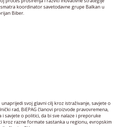
 proces proširenja i razviti inovativne strategije
– smatra koordinator savetodavne grupe Balkan u
orijan Biber.
naprijedi svoj glavni cilj kroz istraživanje, savjete o
ajednički rad, BiEPAG članovi proizvode pravovremena,
i savjete o politici, da bi sve nalaze i preporuke
osti kroz razne formate sastanka u regionu, evropskim