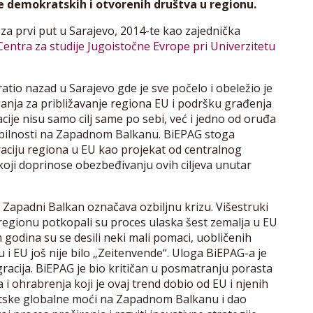
e demokratskih i otvorenih društva u regionu.
za prvi put u Sarajevo, 2014-te kao zajednička
Centra za studije Jugoistočne Evrope pri Univerzitetu
tio nazad u Sarajevo gde je sve počelo i obeležio je
aganja za približavanje regiona EU i podršku građenja
acije nisu samo cilj same po sebi, već i jedno od oruđa
tabilnosti na Zapadnom Balkanu. BiEPAG stoga
raciju regiona u EU kao projekat od centralnog
ra koji doprinose obezbeđivanju ovih ciljeva unutar
 Zapadni Balkan označava ozbiljnu krizu. Višestruki
u regionu potkopali su proces ulaska šest zemalja u EU
 godina su se desili neki mali pomaci, uobličenih
 i EU još nije bilo „Zeitenvende“. Uloga BiEPAG-a je
racija. BiEPAG je bio kritičan u posmatranju porasta
i ohrabrenja koji je ovaj trend dobio od EU i njenih
ratske globalne moći na Zapadnom Balkanu i dao