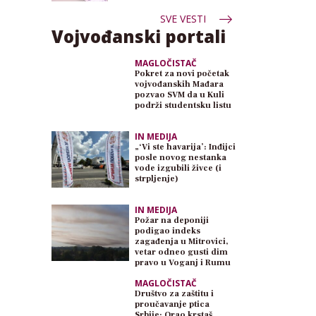
SVE VESTI
Vojvođanski portali
MAGLOČISTAČ
Pokret za novi početak
vojvođanskih Mađara
pozvao SVM da u Kuli
podrži studentsku listu
IN MEDIJA
„‘Vi ste havarija’: Inđijci
posle novog nestanka
vode izgubili živce (i
strpljenje)
IN MEDIJA
Požar na deponiji
podigao indeks
zagađenja u Mitrovici,
vetar odneo gusti dim
pravo u Voganj i Rumu
MAGLOČISTAČ
Društvo za zaštitu i
proučavanje ptica
Srbije: Orao krstaš