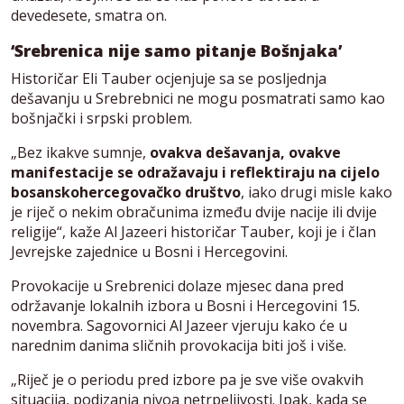
devedesete, smatra on.
‘Srebrenica nije samo pitanje Bošnjaka’
Historičar Eli Tauber ocjenjuje sa se posljednja
dešavanju u Srebrebnici ne mogu posmatrati samo kao
bošnjački i srpski problem.
„Bez ikakve sumnje,
ovakva dešavanja, ovakve
manifestacije se odražavaju i reflektiraju na cijelo
bosanskohercegovačko društvo
, iako drugi misle kako
je riječ o nekim obračunima između dvije nacije ili dvije
religije“, kaže Al Jazeeri historičar Tauber, koji je i član
Jevrejske zajednice u Bosni i Hercegovini.
Provokacije u Srebrenici dolaze mjesec dana pred
održavanje lokalnih izbora u Bosni i Hercegovini 15.
novembra. Sagovornici Al Jazeer vjeruju kako će u
narednim danima sličnih provokacija biti još i više.
„Riječ je o periodu pred izbore pa je sve više ovakvih
situacija, podizanja nivoa netrpeljivosti. Ipak, kada se