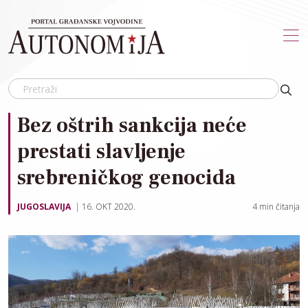
Skip to main content
Bez oštrih sankcija neće
prestati slavljenje
srebreničkog genocida
JUGOSLAVIJA
16. OKT 2020.
4
min čitanja