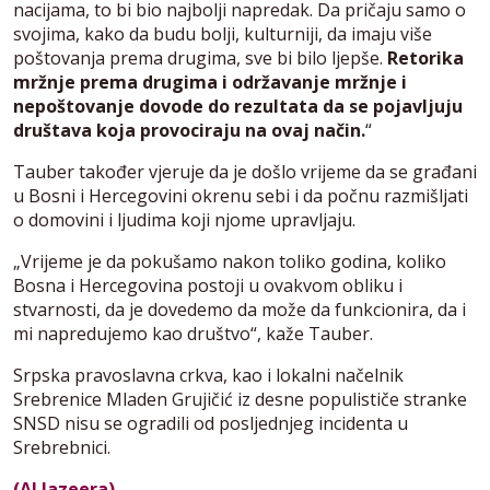
nacijama, to bi bio najbolji napredak. Da pričaju samo o
svojima, kako da budu bolji, kulturniji, da imaju više
poštovanja prema drugima, sve bi bilo ljepše.
Retorika
mržnje prema drugima i održavanje mržnje i
nepoštovanje dovode do rezultata da se pojavljuju
društava koja provociraju na ovaj način.
“
Tauber također vjeruje da je došlo vrijeme da se građani
u Bosni i Hercegovini okrenu sebi i da počnu razmišljati
o domovini i ljudima koji njome upravljaju.
„Vrijeme je da pokušamo nakon toliko godina, koliko
Bosna i Hercegovina postoji u ovakvom obliku i
stvarnosti, da je dovedemo da može da funkcionira, da i
mi napredujemo kao društvo“, kaže Tauber.
Srpska pravoslavna crkva, kao i lokalni načelnik
Srebrenice Mladen Grujičić iz desne populističe stranke
SNSD nisu se ogradili od posljednjeg incidenta u
Srebrebnici.
(Al Jazeera)