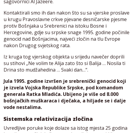
sagovornici Al Jazeere.
Kontaktirali smo ih dan nakon što su sa vjerske proslave
u krugu Pravoslavne crkve pjevane desničarske pjesme
protiv Bošnjaka u Srebrenici na istoku Bosne i
Hercegovine, gdje su srpske snage 1995. godine počinile
genocid nad Bošnjacima, najveći zločin na tlu Evrope
nakon Drugog svjetskog rata.
Iz kruga tog vjerskog objekta u srijedu navečer doprili
su stihovi „Ne volim te Alija zato što si Balija … Nosila ti
Drina sto mudžahedina … Svaki dan…“.
Jula 1995. godine izvršen je srebrenički genocid koji
je izvela Vojska Republike Srpske, pod komandom
generala Ratka Mladića. Ubijeno je više od 8.000
bošnjačkih muškaraca i dječaka, a hiljade se i dalje
vode nestalima.
Sistemska relativizacija zločina
Uvredljive poruke koje dolaze sa istog mjesta 25 godina