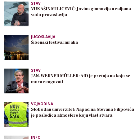
STAV
VUKAŠIN MILIĆEVIĆ: Jovina gimnazija u raljama
vudu pravoslavlja
JUGOSLAVIJA
Šibenski festival mraka
STAV
JAN-WERNER MÜLLER: AfD je pretnja na koju se
mora reagovati
VOJVODINA
Slobodan univerzitet: Napad na Stevana Filipovića
je posledica atmosfere koju vlast stvara
INFO