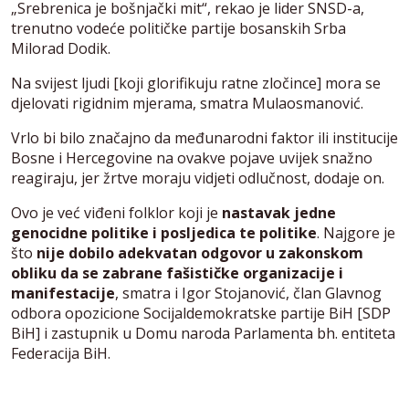
„Srebrenica je bošnjački mit“, rekao je lider SNSD-a,
trenutno vodeće političke partije bosanskih Srba
Milorad Dodik.
Na svijest ljudi [koji glorifikuju ratne zločince] mora se
djelovati rigidnim mjerama, smatra Mulaosmanović.
Vrlo bi bilo značajno da međunarodni faktor ili institucije
Bosne i Hercegovine na ovakve pojave uvijek snažno
reagiraju, jer žrtve moraju vidjeti odlučnost, dodaje on.
Ovo je već viđeni folklor koji je
nastavak jedne
genocidne politike i posljedica te politike
. Najgore je
što
nije dobilo adekvatan odgovor u zakonskom
obliku da se zabrane fašističke organizacije i
manifestacije
, smatra i Igor Stojanović, član Glavnog
odbora opozicione Socijaldemokratske partije BiH [SDP
BiH] i zastupnik u Domu naroda Parlamenta bh. entiteta
Federacija BiH.