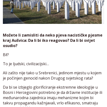
Možete li zamisliti da neko pjeva nacističke pjesme
kraj Aušvica: Da li bi iko reagovao? Da li bi svijet
osudio?
Bi!?
To je ljudski, civilizacijski…
Ali zašto nije tako u Srebrenici, jedinom mjestu u kojem
je počinjen genocid nakon Drugog svjetskog rata?
Da bi se izbjeglo glorificiranje ekstremne ideologije u
Bosni i Hercegovini potrebno je da državne institucije ili
međunarodna zajednica imaju mehanizme kojim bi
takvu propagandu kažnjavali, vrlo efikasno, smatraju