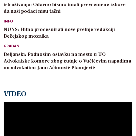
istraživanja: Odavno bismo imali prevremene izbore
da naši podaci nisu tačni
INFO
NUNS: Hitno procesuirati nove pretnje redakciji
Bečejskog mozaika
GRAĐANI
Beljanski: Podnosim ostavku na mesto u UO
Advokatske komore zbog ćutnje o Vučićevim napadima
na advokaticu Janu Aćimović Planojević
VIDEO