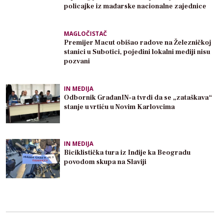
policajke iz mađarske nacionalne zajednice
MAGLOČISTAČ
Premijer Macut obišao radove na Železničkoj
stanici u Subotici, pojedini lokalni mediji nisu
pozvani
IN MEDIJA
Odbornik GrađanIN-a tvrdi da se „zataškava“
stanje u vrtiću u Novim Karlovcima
IN MEDIJA
Biciklistička tura iz Inđije ka Beogradu
povodom skupa na Slaviji