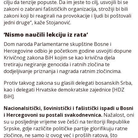
cilju da tenzije popuste. Da im jeste to cilj, usvojili bi se
zakoni o zabrani fašističkih organizacija, strožiji bi bili
zakoni koji bi reagirali na provokacije i ljudi bi poštovali
jedni druge“, kaže Stojanović.
‘Nismo naučili lekciju iz rata’
Dom naroda Parlamentarne skupštine Bosne i
Hercegovine odbio je početkom godine usvojiti dopune
Krivičnog zakona BiH kojim se kao krivična djela
tretiraju negiranje genocida i ratnih zločina te
dodjeljivanje priznanja i nagrada ratnim zločincima.
Protiv takvog zakona su glasili delegati bosanskih Srba,
kao i delegati Hrvatske demokratske zajednice [HDZ
BiH].
Nacionalsitički, šovinistički i fašistički ispadi u Bosni
i Hercegovoni su postali svakodnevnica.
Nažalost, oni
su u posljednje vrijeme sve češći na teritoriji Republike
Srpske, gdje različite političke partije glorifikuju ratne
zločince, ne samo iz ovog već i prošlih ratova, što