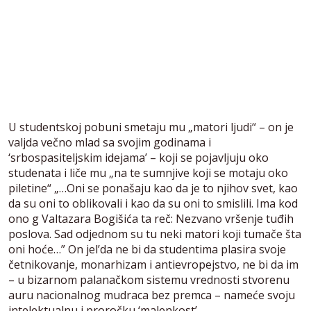
U studentskoj pobuni smetaju mu „matori ljudi“ – on je
valjda večno mlad sa svojim godinama i
‘srbospasiteljskim idejama’ – koji se pojavljuju oko
studenata i liče mu „na te sumnjive koji se motaju oko
piletine“ „…Oni se ponašaju kao da je to njihov svet, kao
da su oni to oblikovali i kao da su oni to smislili. Ima kod
ono g Valtazara Bogišića ta reč: Nezvano vršenje tuđih
poslova. Sad odjednom su tu neki matori koji tumače šta
oni hoće…” On jel’da ne bi da studentima plasira svoje
četnikovanje, monarhizam i antievropejstvo, ne bi da im
– u bizarnom palanačkom sistemu vrednosti stvorenu
auru nacionalnog mudraca bez premca – nameće svoju
intelektualnu i proročku ‘malenkost’.