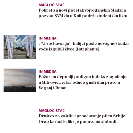
MAGLOČISTAČ
Pokret za novi početak vojvođanskih Mađara
pozvao SVM da u Kuli podrži studentsku listu
IN MEDIJA
„‘Vi ste havarija’: Inđijci posle novog nestanka
vode izgubili živce (i strpljenje)
IN MEDIJA
Požar na deponiji podigao indeks zagađenja
u Mitrovici, vetar odneo gusti dim pravo u
Voganj i Rumu
MAGLOČISTAČ
Društvo za zaštitu i proučavanje ptica Srbije:
Orao krstaš Feliks je ponovo na slobodi!