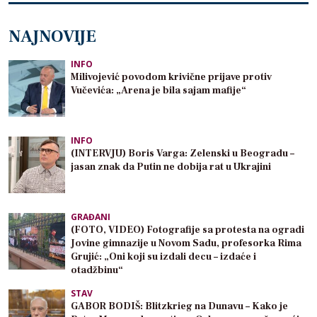
NAJNOVIJE
INFO
Milivojević povodom krivične prijave protiv
Vučevića: „Arena je bila sajam mafije“
INFO
(INTERVJU) Boris Varga: Zelenski u Beogradu –
jasan znak da Putin ne dobija rat u Ukrajini
GRAĐANI
(FOTO, VIDEO) Fotografije sa protesta na ogradi
Jovine gimnazije u Novom Sadu, profesorka Rima
Grujić: „Oni koji su izdali decu – izdaće i
otadžbinu“
STAV
GABOR BODIŠ: Blitzkrieg na Dunavu – Kako je