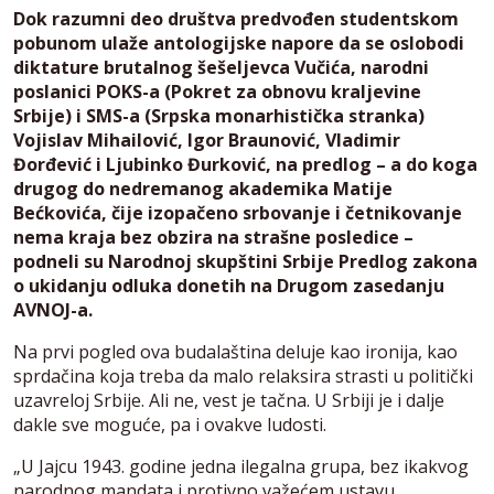
Dok razumni deo društva predvođen studentskom
pobunom ulaže antologijske napore da se oslobodi
diktature brutalnog šešeljevca Vučića, narodni
poslanici POKS-a (Pokret za obnovu kraljevine
Srbije) i SMS-a (Srpska monarhistička stranka)
Vojislav Mihailović, Igor Braunović, Vladimir
Đorđević i Ljubinko Đurković, na predlog – a do koga
drugog do nedremanog akademika Matije
Bećkovića, čije izopačeno srbovanje i četnikovanje
nema kraja bez obzira na strašne posledice –
podneli su Narodnoj skupštini Srbije Predlog zakona
o ukidanju odluka donetih na Drugom zasedanju
AVNOJ-a.
Na prvi pogled ova budalaština deluje kao ironija, kao
sprdačina koja treba da malo relaksira strasti u politički
uzavreloj Srbije. Ali ne, vest je tačna. U Srbiji je i dalje
dakle sve moguće, pa i ovakve ludosti.
„U Jajcu 1943. godine jedna ilegalna grupa, bez ikakvog
narodnog mandata i protivno važećem ustavu,