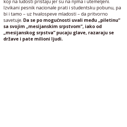
koji na ludosti pristaju jer su na njima i utemeljeni.
Izvikani pesnik nacionale prati i studentsku pobunu, pa
bi i tamo – uz hvalospeve mladosti – da pritvorno
savetuje.
Da se po mogućnosti uvali među „piletinu“
sa svojim „mesijanskim srpstvom“, iako od
„mesijanskog srpstva“ pucaju glave, razaraju se
države i pate milioni ljudi.