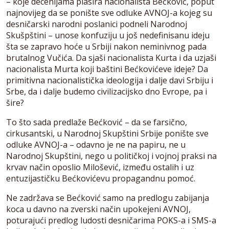
– koje decenijama plasira nacionalista Bećković, poput
najnovijeg da se ponište sve odluke AVNOJ-a kojeg su
desničarski narodni poslanici podneli Narodnoj
Skušpštini – unose konfuziju u još nedefinisanu ideju
šta se zapravo hoće u Srbiji nakon neminivnog pada
brutalnog Vučića. Da sjaši nacionalista Kurta i da uzjaši
nacionalista Murta koji baštini Bećkovićeve ideje? Da
primitivna nacionalistička ideologija i dalje davi Srbiju i
Srbe, da i dalje budemo civilizacijsko dno Evrope, pa i
šire?
To što sada predlaže Bećković – da se farsično,
cirkusantski, u Narodnoj Skupštini Srbije ponište sve
odluke AVNOJ-a – odavno je ne na papiru, ne u
Narodnoj Skupštini, nego u političkoj i vojnoj praksi na
krvav način oposlio Milošević, između ostalih i uz
entuzijastičku Bećkovićevu propagandnu pomoć.
Ne zadržava se Bećković samo na predlogu zabijanja
koca u davno na zverski način upokejeni AVNOJ,
poturajući predlog ludosti desničarima POKS-a i SMS-a