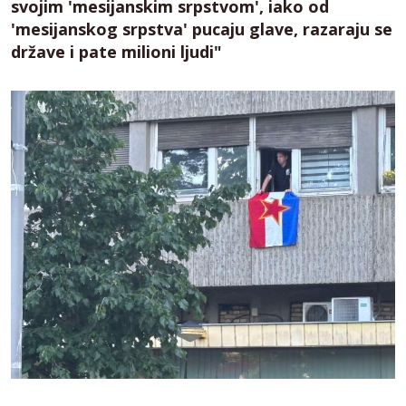
svojim 'mesijanskim srpstvom', iako od
'mesijanskog srpstva' pucaju glave, razaraju se
države i pate milioni ljudi"