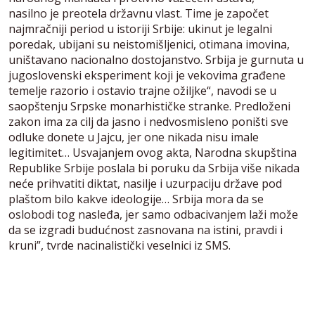
nasilno je preotela državnu vlast. Time je započet
najmračniji period u istoriji Srbije: ukinut je legalni
poredak, ubijani su neistomišljenici, otimana imovina,
uništavano nacionalno dostojanstvo. Srbija je gurnuta u
jugoslovenski eksperiment koji je vekovima građene
temelje razorio i ostavio trajne ožiljke“, navodi se u
saopštenju Srpske monarhističke stranke. Predloženi
zakon ima za cilj da jasno i nedvosmisleno poništi sve
odluke donete u Jajcu, jer one nikada nisu imale
legitimitet… Usvajanjem ovog akta, Narodna skupština
Republike Srbije poslala bi poruku da Srbija više nikada
neće prihvatiti diktat, nasilje i uzurpaciju države pod
plaštom bilo kakve ideologije… Srbija mora da se
oslobodi tog nasleđa, jer samo odbacivanjem laži može
da se izgradi budućnost zasnovana na istini, pravdi i
kruni”, tvrde nacinalistički veselnici iz SMS.