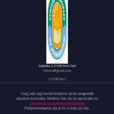
Sutjeska 2
21000 Novi Sad
ndnvns@gmail.com
O PORTALU
IMPRESUM
OBJAVI VEST
Ovaj veb sajt koristi kolačiće da bi unapredili
iskustvo korisnika. Molimo Vas da se upoznate sa
USLOVI KORIŠĆENJA
uslovima i pravilima korišćenja
.
Pretpostavljamo da je to u redu za Vas.