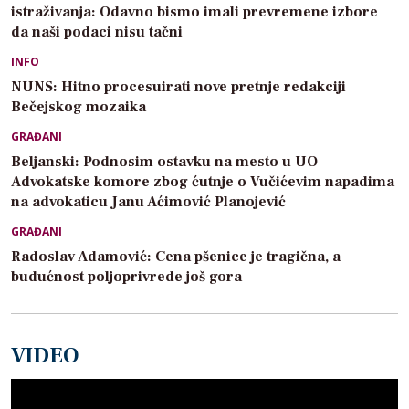
istraživanja: Odavno bismo imali prevremene izbore
da naši podaci nisu tačni
INFO
NUNS: Hitno procesuirati nove pretnje redakciji
Bečejskog mozaika
GRAĐANI
Beljanski: Podnosim ostavku na mesto u UO
Advokatske komore zbog ćutnje o Vučićevim napadima
na advokaticu Janu Aćimović Planojević
GRAĐANI
Radoslav Adamović: Cena pšenice je tragična, a
budućnost poljoprivrede još gora
VIDEO