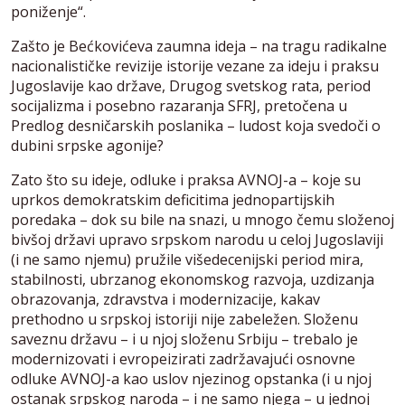
poniženje“.
Zašto je Bećkovićeva zaumna ideja – na tragu radikalne
nacionalističke revizije istorije vezane za ideju i praksu
Jugoslavije kao države, Drugog svetskog rata, period
socijalizma i posebno razaranja SFRJ, pretočena u
Predlog desničarskih poslanika – ludost koja svedoči o
dubini srpske agonije?
Zato što su ideje, odluke i praksa AVNOJ-a – koje su
uprkos demokratskim deficitima jednopartijskih
poredaka – dok su bile na snazi, u mnogo čemu složenoj
bivšoj državi upravo srpskom narodu u celoj Jugoslaviji
(i ne samo njemu) pružile višedecenijski period mira,
stabilnosti, ubrzanog ekonomskog razvoja, uzdizanja
obrazovanja, zdravstva i modernizacije, kakav
prethodno u srpskoj istoriji nije zabeležen. Složenu
saveznu državu – i u njoj složenu Srbiju – trebalo je
modernizovati i evropeizirati zadržavajući osnovne
odluke AVNOJ-a kao uslov njezinog opstanka (i u njoj
ostanak srpskog naroda – i ne samo njega – u jednoj