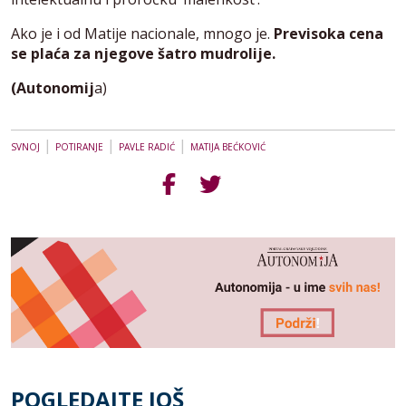
Ako je i od Matije nacionale, mnogo je.
Previsoka cena
se plaća za njegove šatro mudrolije.
(Autonomij
a)
|
|
|
SVNOJ
POTIRANJE
PAVLE RADIĆ
MATIJA BEĆKOVIĆ
POGLEDAJTE JOŠ