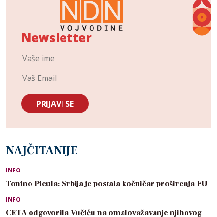
Newsletter
NAJČITANIJE
INFO
Tonino Picula: Srbija je postala kočničar proširenja EU
INFO
CRTA odgovorila Vučiću na omalovažavanje njihovog