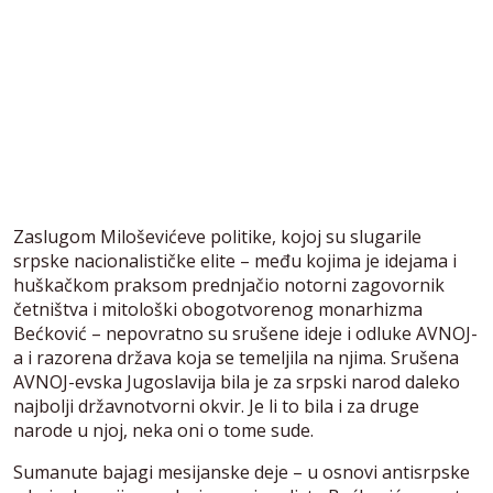
Zaslugom Miloševićeve politike, kojoj su slugarile
srpske nacionalističke elite – među kojima je idejama i
huškačkom praksom prednjačio notorni zagovornik
četništva i mitološki obogotvorenog monarhizma
Bećković – nepovratno su srušene ideje i odluke AVNOJ-
a i razorena država koja se temeljila na njima. Srušena
AVNOJ-evska Jugoslavija bila je za srpski narod daleko
najbolji državnotvorni okvir. Je li to bila i za druge
narode u njoj, neka oni o tome sude.
Sumanute bajagi mesijanske deje – u osnovi antisrpske