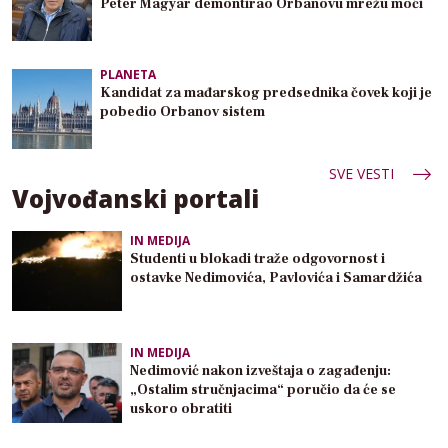
Peter Magyar demontirao Orbanovu mrežu moći
PLANETA
Kandidat za mađarskog predsednika čovek koji je
pobedio Orbanov sistem
SVE VESTI
Vojvođanski portali
IN MEDIJA
Studenti u blokadi traže odgovornost i
ostavke Nedimovića, Pavlovića i Samardžića
IN MEDIJA
Nedimović nakon izveštaja o zagađenju:
„Ostalim stručnjacima“ poručio da će se
uskoro obratiti