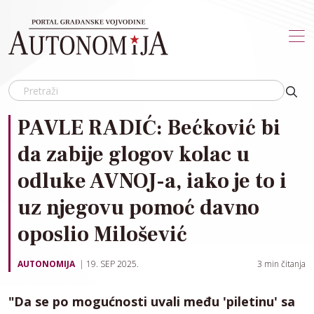
Skip to main content
PAVLE RADIĆ: Bećković bi
da zabije glogov kolac u
odluke AVNOJ-a, iako je to i
uz njegovu pomoć davno
oposlio Milošević
AUTONOMIJA
19. SEP 2025.
3
min čitanja
"Da se po mogućnosti uvali među 'piletinu' sa