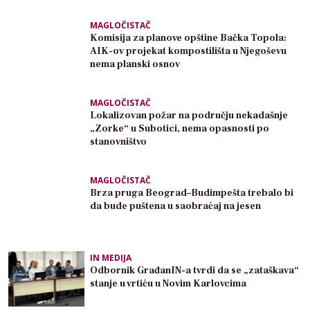
MAGLOČISTAČ
Komisija za planove opštine Bačka Topola:
AIK-ov projekat kompostilišta u Njegoševu
nema planski osnov
MAGLOČISTAČ
Lokalizovan požar na području nekadašnje
„Zorke“ u Subotici, nema opasnosti po
stanovništvo
MAGLOČISTAČ
Brza pruga Beograd–Budimpešta trebalo bi
da bude puštena u saobraćaj na jesen
IN MEDIJA
Odbornik GrađanIN-a tvrdi da se „zataškava“
stanje u vrtiću u Novim Karlovcima