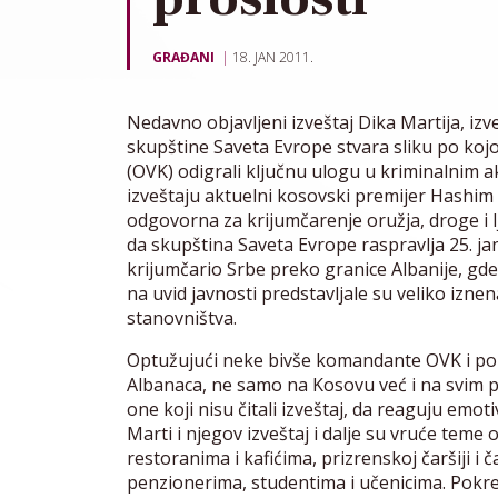
GRAĐANI
18. JAN 2011.
Nedavno objavljeni izveštaj Dika Martija, i
skupštine Saveta Evrope stvara sliku po koj
(OVK) odigrali ključnu ulogu u kriminalnim 
izveštaju aktuelni kosovski premijer Hashim 
odgovorna za krijumčarenje oružja, droge i 
da skupština Saveta Evrope raspravlja 25. ja
krijumčario Srbe preko granice Albanije, gde
na uvid javnosti predstavljale su veliko izn
stanovništva.
Optužujući neke bivše komandante OVK i polit
Albanaca, ne samo na Kosovu već i na svim pro
one koji nisu čitali izveštaj, da reaguju emot
Marti i njegov izveštaj i dalje su vruće tem
restoranima i kafićima, prizrenskoj čaršiji 
penzionerima, studentima i učenicima. Pokren