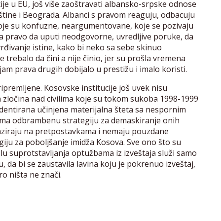
cije u EU, još više zaoštravati albansko-srpske odnose
štine i Beograda. Albanci s pravom reaguju, odbacuju
koje su konfuzne, neargumentovane, koje se pozivaju
a pravo da uputi neodgovorne, uvredljive poruke, da
utvrđivanje istine, kako bi neko sa sebe skinuo
e trebalo da čini a nije činio, jer su prošla vremena
m prava drugih dobijalo u prestižu i imalo koristi.
ipremljene. Kosovske institucije još uvek nisu
ih zločina nad civilima koje su tokom sukoba 1998-1999
dentirana učinjena materijalna šteta sa nespornim
nema odbrambenu strategiju za demaskiranje onih
e baziraju na pretpostavkama i nemaju pouzdane
giju za poboljšanje imidža Kosova. Sve ono što su
islu suprotstavljanja optužbama iz izveštaja služi samo
 da bi se zaustavila lavina koju je pokrenuo izveštaj,
ro ništa ne znači.