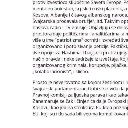
protiv izvestioca skupštine Saveta Evrope. Po
mentalno bolestan, srpski i ruski plaćenik, a
Kosova, Albanije i čitavog albanskog naroda, laž
Švajcarska prodavala oružje”, itd. Takvim opt
naslovi, radio i TV emisije. Objavljuju se del
prostora daje političarima i analitičarima, 
više u ime “patriotizma” ocrniti i izvređati šv
organizovano i potpisivanje peticije. Faktički
dve opcije: za Hashima Thaçija ili protiv njega
način pravdali neke sadržaje iz izveštaja, k
organizovanog kriminala, korupcije, pljačke… 
„kolaboracionisti“, i slično.
Prosto je neverovatno sa kojom žestinom i ir
švajcarski parlamentarac. Gubi se iz vida da 
Pravnoj komisiji za ljudska parava i kao tak
Zanemaruje se čak i činjenica da je Evropski 
Kosovu, kao jedina struktura EU koja prizn
EU, koji su i do sada bili veoma komplikovan