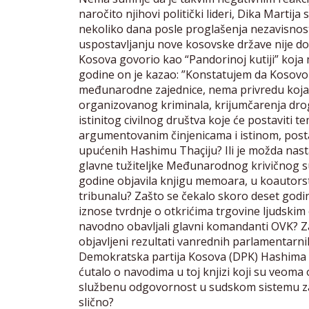
naročito njihovi politički lideri, Dika Marti
nekoliko dana posle proglašenja nezavisnosti
uspostavljanju nove kosovske države nije don
Kosova govorio kao “Pandorinoj kutiji” koja 
godine on je kazao: ”Konstatujem da Kosovo 
međunarodne zajednice, nema privredu koja f
organizovanog kriminala, krijumčarenja drog
istinitog civilnog društva koje će postaviti
argumentovanim činjenicama i istinom, postavl
upućenih Hashimu Thaçiju? Ili je možda nast
glavne tužiteljke Međunarodnog krivičnog sud
godine objavila knjigu memoara, u koautors
tribunalu? Zašto se čekalo skoro deset godin
iznose tvrdnje o otkrićima trgovine ljudskim
navodno obavljali glavni komandanti OVK? Za
objavljeni rezultati vanrednih parlamentarni
Demokratska partija Kosova (DPK) Hashima T
ćutalo o navodima u toj knjizi koji su veoma 
službenu odgovornost u sudskom sistemu zad
slično?