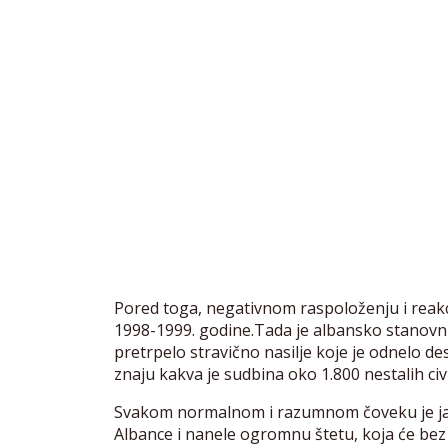
Pored toga, negativnom raspoloženju i reakc
1998-1999. godine.Tada je albansko stanovn
pretrpelo stravično nasilje koje je odnelo de
znaju kakva je sudbina oko 1.800 nestalih civi
Svakom normalnom i razumnom čoveku je jas
Albance i nanele ogromnu štetu, koja će bez