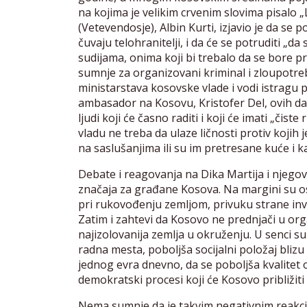
na kojima je velikim crvenim slovima pisalo
(Vetevendosje), Albin Kurti, izjavio je da se p
čuvaju telohranitelji, i da će se potruditi „da 
sudijama, onima koji bi trebalo da se bore p
sumnje za organizovani kriminal i zloupotreb
ministarstava kosovske vlade i vodi istragu 
ambasador na Kosovu, Kristofer Del, ovih da
ljudi koji će časno raditi i koji će imati „či
vladu ne treba da ulaze ličnosti protiv kojih j
na saslušanjima ili su im pretresane kuće i ka
Debate i reagovanja na Dika Martija i njegov
značaja za građane Kosova. Na margini su os
pri rukovođenju zemljom, privuku strane invest
Zatim i zahtevi da Kosovo ne prednjači u org
najizolovanija zemlja u okruženju. U senci su
radna mesta, poboljša socijalni položaj blizu
jednog evra dnevno, da se poboljša kvalitet 
demokratski procesi koji će Kosovo približit
Nema sumnje da je takvim negativnim reakcij