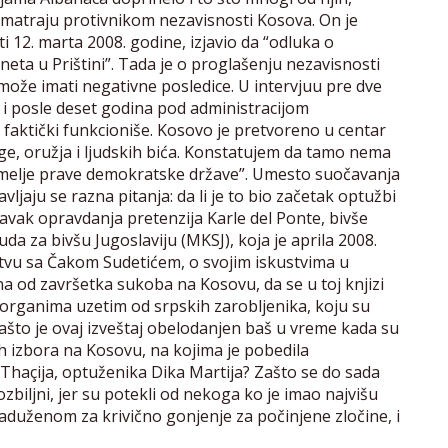
ja smatraju protivnikom nezavisnosti Kosova. On je
 12. marta 2008. godine, izjavio da “odluka o
eta u Prištini”. Tada je o proglašenju nezavisnosti
može imati negativne posledice. U intervjuu pre dve
i posle deset godina pod administracijom
aktički funkcioniše. Kosovo je pretvoreno u centar
e, oružja i ljudskih bića. Konstatujem da tamo nema
 temelje prave demokratske države”. Umesto suočavanja
jaju se razna pitanja: da li je to bio začetak optužbi
avak opravdanja pretenzija Karle del Ponte, bivše
a za bivšu Jugoslaviju (MKSJ), koja je aprila 2008.
tvu sa Čakom Sudetićem, o svojim iskustvima u
a od završetka sukoba na Kosovu, da se u toj knjizi
 organima uzetim od srpskih zarobljenika, koju su
što je ovaj izveštaj obelodanjen baš u vreme kada su
h izbora na Kosovu, na kojima je pobedila
haçija, optuženika Dika Martija? Zašto se do sada
ozbiljni, jer su potekli od nekoga ko je imao najvišu
uženom za krivično gonjenje za počinjene zločine, i