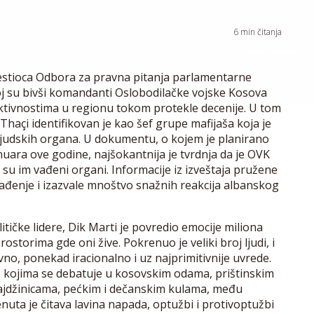
6
min čitanja
zvestioca Odbora za pravna pitanja parlamentarne
oj su bivši komandanti Oslobodilačke vojske Kosova
aktivnostima u regionu tokom protekle decenije. U tom
Thaçi identifikovan je kao šef grupe mafijaša koja je
ljudskih organa. U dokumentu, o kojem je planirano
nuara ove godine, najšokantnija je tvrdnja da je OVK
 su im vađeni organi. Informacije iz izveštaja pružene
enađenje i izazvale mnoštvo snažnih reakcija albanskog
ičke lidere, Dik Marti je povredio emocije miliona
storima gde oni žive. Pokrenuo je veliki broj ljudi, i
ivno, ponekad iracionalno i uz najprimitivnije uvrede.
e o kojima se debatuje u kosovskim odama, prištinskim
i čajdžinicama, pećkim i dečanskim kulama, među
uta je čitava lavina napada, optužbi i protivoptužbi