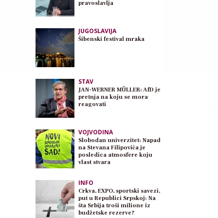
pravoslavlja
JUGOSLAVIJA
Šibenski festival mraka
STAV
JAN-WERNER MÜLLER: AfD je
pretnja na koju se mora
reagovati
VOJVODINA
Slobodan univerzitet: Napad
na Stevana Filipovića je
posledica atmosfere koju
vlast stvara
INFO
Crkva, EXPO, sportski savezi,
put u Republici Srpskoj: Na
šta Srbija troši milione iz
budžetske rezerve?