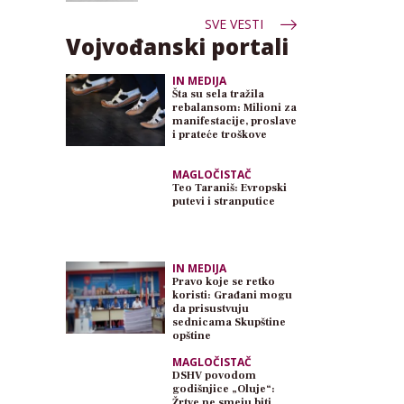
SVE VESTI
Vojvođanski portali
IN MEDIJA
Šta su sela tražila
rebalansom: Milioni za
manifestacije, proslave
i prateće troškove
MAGLOČISTAČ
Teo Taraniš: Evropski
putevi i stranputice
IN MEDIJA
Pravo koje se retko
koristi: Građani mogu
da prisustvuju
sednicama Skupštine
opštine
MAGLOČISTAČ
DSHV povodom
godišnjice „Oluje“:
Žrtve ne smeju biti