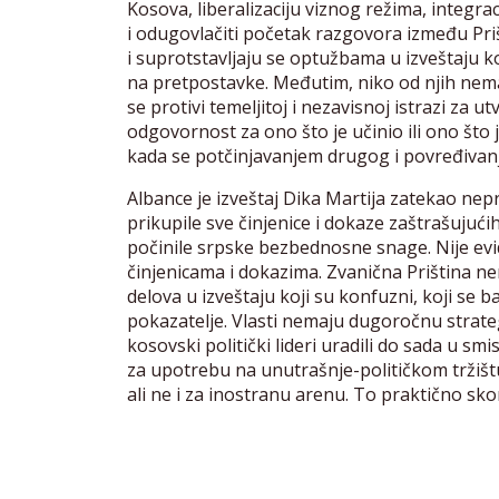
Kosova, liberalizaciju viznog režima, integra
i odugovlačiti početak razgovora između Pri
i suprotstavljaju se optužbama u izveštaju 
na pretpostavke. Međutim, niko od njih nem
se protivi temeljitoj i nezavisnoj istrazi za 
odgovornost za ono što je učinio ili ono što j
kada se potčinjavanjem drugog i povređivanja
Albance je izveštaj Dika Martija zatekao nepr
prikupile sve činjenice i dokaze zaštrašujuć
počinile srpske bezbednosne snage. Nije evi
činjenicama i dokazima. Zvanična Priština 
delova u izveštaju koji su konfuzni, koji s
pokazatelje. Vlasti nemaju dugoročnu strate
kosovski politički lideri uradili do sada u sm
za upotrebu na unutrašnje-političkom tržištu,
ali ne i za inostranu arenu. To praktično sko