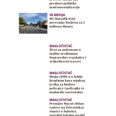
predmet političke
instrumentalizacije
IN MEDIJA
MZ Maradik traži
povećanje budžeta za 2
miliona dinara
MAGLOČISTAČ
Život sa autizmom u
malim sredinama:
Nepravedne regulative i
svakodnevni izazovi
MAGLOČISTAČ
Misija OEBS-a u Srbiji:
Besplatan kurs srpskog
jezika za buduće
policajce i policajke iz
mađarske nacionalne
zajednice
MAGLOČISTAČ
Premijer Macut obišao
radove na Železničkoj
stanici u Subotici,
pojedini lokalni mediji