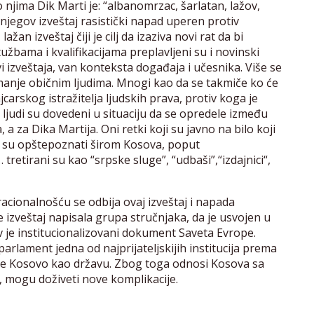
 njima Dik Marti je: “albanomrzac, šarlatan, lažov,
 njegov izveštaj rasistički napad uperen protiv
an izveštaj čiji je cilj da izaziva novi rat da bi
užbama i kvalifikacijama preplavljeni su i novinski
ovi izveštaja, van konteksta događaja i učesnika. Više se
a manje običnim ljudima. Mnogi kao da se takmiče ko će
ajcarskog istražitelja ljudskih prava, protiv koga je
, ljudi su dovedeni u situaciju da se opredele između
, a za Dika Martija. Oni retki koji su javno na bilo koji
oji su opštepoznati širom Kosova, poput
tretirani su kao “srpske sluge”, “udbaši”,“izdajnici“,
acionalnošću se odbija ovaj izveštaj i napada
je izveštaj napisala grupa stručnjaka, da je usvojen u
av je institucionalizovani dokument Saveta Evrope.
parlament jedna od najprijateljskijih institucija prema
aje Kosovo kao državu. Zbog toga odnosi Kosova sa
i, mogu doživeti nove komplikacije.