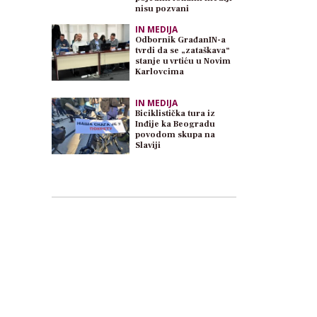
nisu pozvani
IN MEDIJA
Odbornik GrađanIN-a
tvrdi da se „zataškava“
stanje u vrtiću u Novim
Karlovcima
IN MEDIJA
Biciklistička tura iz
Inđije ka Beogradu
povodom skupa na
Slaviji