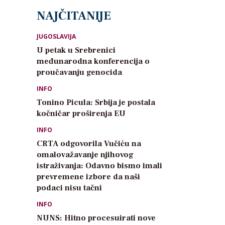
NAJČITANIJE
JUGOSLAVIJA
U petak u Srebrenici
međunarodna konferencija o
proučavanju genocida
INFO
Tonino Picula: Srbija je postala
kočničar proširenja EU
INFO
CRTA odgovorila Vučiću na
omalovažavanje njihovog
istraživanja: Odavno bismo imali
prevremene izbore da naši
podaci nisu tačni
INFO
NUNS: Hitno procesuirati nove