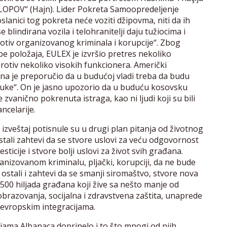
 „LOPOV“ (Hajn). Lider Pokreta Samoopredeljenje
oslanici tog pokreta neće voziti džipovma, niti da ih
se blindirana vozila i telohranitelji daju tužiocima i
rotiv organizovanog kriminala i korupcije“. Zbog
e položaja, EULEX je izvršio pretres nekoliko
protiv nekoliko visokih funkcionera. Američki
na je preporučio da u budućoj vladi treba da budu
ste ruke“. On je jasno upozorio da u buduću kosovsku
e zvanično pokrenuta istraga, kao ni ljudi koji su bili
ncelarije.
 izveštaj potisnule su u drugi plan pitanja od životnog
tali zahtevi da se stvore uslovi za veću odgovornost
icije i stvore bolji uslovi za život svih građana.
anizovanom kriminalu, pljački, korupciji, da ne bude
 ostali i zahtevi da se smanji siromaštvo, stvore nova
 500 hiljada građana koji žive sa nešto manje od
obrazovanja, socijalna i zdravstvena zaštita, unaprede
i evropskim integracijama.
ama Albanaca doprinelo i to što mnogi od njih,