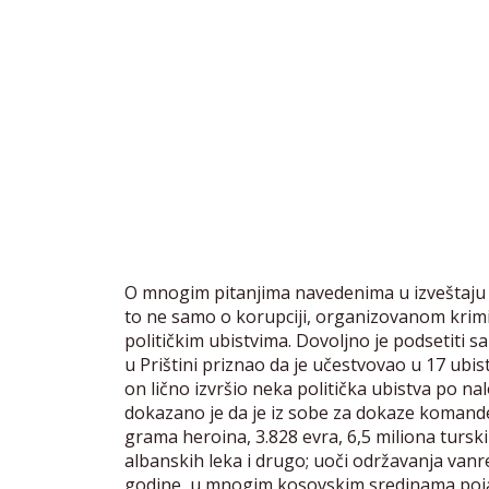
O mnogim pitanjima navedenima u izveštaju ko
to ne samo o korupciji, organizovanom krimi
političkim ubistvima. Dovoljno je podsetiti
u Prištini priznao da je učestvovao u 17 ubis
on lično izvršio neka politička ubistva po na
dokazano je da je iz sobe za dokaze komande 
grama heroina, 3.828 evra, 6,5 miliona turskih
albanskih leka i drugo; uoči održavanja van
godine, u mnogim kosovskim sredinama pojavi