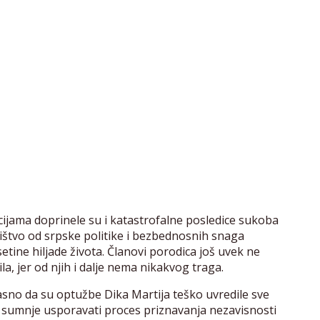
ijama doprinele su i katastrofalne posledice sukoba
ištvo od srpske politike i bezbednosnih snaga
setine hiljade života. Članovi porodica još uvek ne
la, jer od njih i dalje nema nikakvog traga.
no da su optužbe Dika Martija teško uvredile sve
 sumnje usporavati proces priznavanja nezavisnosti