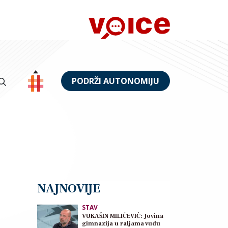
PODRŽI AUTONOMIJU
NAJNOVIJE
STAV
VUKAŠIN MILIĆEVIĆ: Jovina
gimnazija u raljama vudu