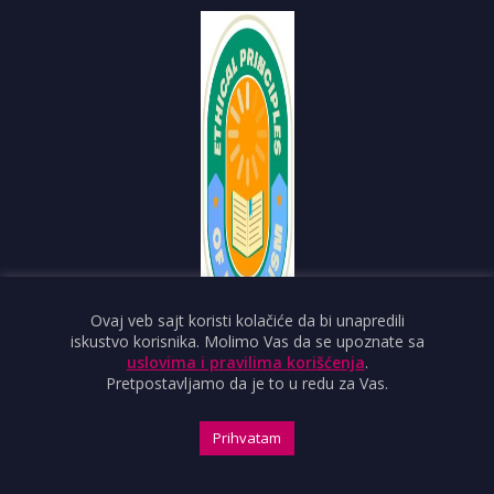
Ovaj veb sajt koristi kolačiće da bi unapredili
iskustvo korisnika. Molimo Vas da se upoznate sa
Sutjeska 2
21000 Novi Sad
uslovima i pravilima korišćenja
.
ndnvns@gmail.com
Pretpostavljamo da je to u redu za Vas.
O PORTALU
Prihvatam
IMPRESUM
OBJAVI VEST