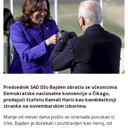
Predsednik SAD Džo Bajden obratio se učesnicima
Demokratske nacionalne konvencije u Čikagu,
predajući štafetu Kamali Haris kao kandidatkinji
stranke na novembarskim izborima.
Manje od mesec dana pošto se iznenada povukao iz
trke, Bajden je dočekan i pozdravljen kao heroj, od