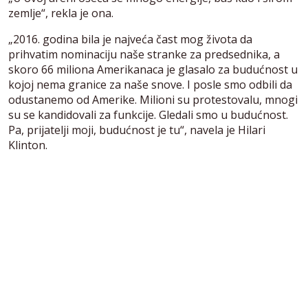
zemlje“, rekla je ona.
„2016. godina bila je najveća čast mog života da
prihvatim nominaciju naše stranke za predsednika, a
skoro 66 miliona Amerikanaca je glasalo za budućnost u
kojoj nema granice za naše snove. I posle smo odbili da
odustanemo od Amerike. Milioni su protestovalu, mnogi
su se kandidovali za funkcije. Gledali smo u budućnost.
Pa, prijatelji moji, budućnost je tu“, navela je Hilari
Klinton.