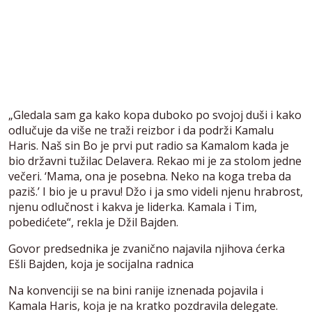
„Gledala sam ga kako kopa duboko po svojoj duši i kako
odlučuje da više ne traži reizbor i da podrži Kamalu
Haris. Naš sin Bo je prvi put radio sa Kamalom kada je
bio državni tužilac Delavera. Rekao mi je za stolom jedne
večeri. ‘Mama, ona je posebna. Neko na koga treba da
paziš.’ I bio je u pravu! Džo i ja smo videli njenu hrabrost,
njenu odlučnost i kakva je liderka. Kamala i Tim,
pobedićete“, rekla je Džil Bajden.
Govor predsednika je zvanično najavila njihova ćerka
Ešli Bajden, koja je socijalna radnica
Na konvenciji se na bini ranije iznenada pojavila i
Kamala Haris, koja je na kratko pozdravila delegate.