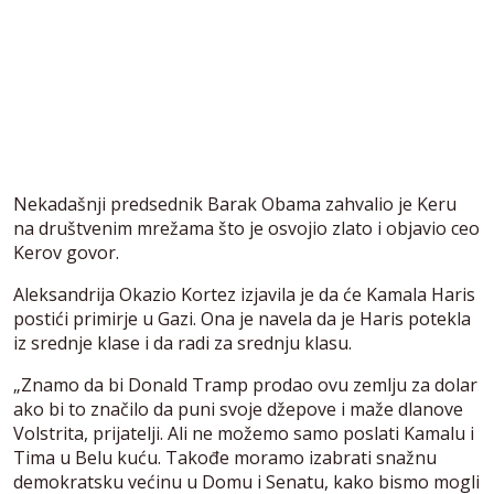
Nekadašnji predsednik Barak Obama zahvalio je Keru
na društvenim mrežama što je osvojio zlato i objavio ceo
Kerov govor.
Aleksandrija Okazio Kortez izjavila je da će Kamala Haris
postići primirje u Gazi. Ona je navela da je Haris potekla
iz srednje klase i da radi za srednju klasu.
„Znamo da bi Donald Tramp prodao ovu zemlju za dolar
ako bi to značilo da puni svoje džepove i maže dlanove
Volstrita, prijatelji. Ali ne možemo samo poslati Kamalu i
Tima u Belu kuću. Takođe moramo izabrati snažnu
demokratsku većinu u Domu i Senatu, kako bismo mogli