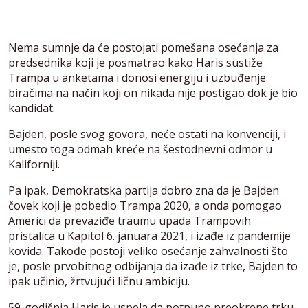
Nema sumnje da će postojati pomešana osećanja za
predsednika koji je posmatrao kako Haris sustiže
Trampa u anketama i donosi energiju i uzbuđenje
biračima na način koji on nikada nije postigao dok je bio
kandidat.
Bajden, posle svog govora, neće ostati na konvenciji, i
umesto toga odmah kreće na šestodnevni odmor u
Kaliforniji.
Pa ipak, Demokratska partija dobro zna da je Bajden
čovek koji je pobedio Trampa 2020, a onda pomogao
Americi da prevaziđe traumu upada Trampovih
pristalica u Kapitol 6. januara 2021, i izađe iz pandemije
kovida. Takođe postoji veliko osećanje zahvalnosti što
je, posle prvobitnog odbijanja da izađe iz trke, Bajden to
ipak učinio, žrtvujući ličnu ambiciju.
59-godišnja Haris je uspela da potpuno preokrene trku