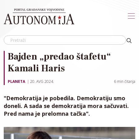
Skip to main content
Bajden „predao štafetu“
Kamali Haris
PLANETA
20. AVG 2024.
6
min čitanja
"Demokratija je pobedila. Demokratiju smo
doneli. A sada se demokratija mora sačuvati.
Pred nama je prelomna tačka".