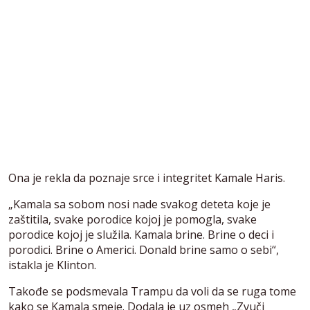
Ona je rekla da poznaje srce i integritet Kamale Haris.
„Kamala sa sobom nosi nade svakog deteta koje je
zaštitila, svake porodice kojoj je pomogla, svake
porodice kojoj je služila. Kamala brine. Brine o deci i
porodici. Brine o Americi. Donald brine samo o sebi“,
istakla je Klinton.
Takođe se podsmevala Trampu da voli da se ruga tome
kako se Kamala smeje. Dodala je uz osmeh „Zvuči