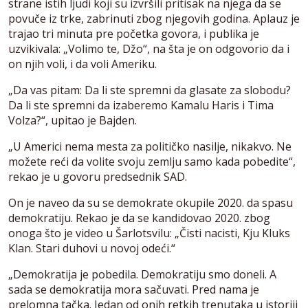
strane istih ljudi koji su izvršili pritisak na njega da se
povuče iz trke, zabrinuti zbog njegovih godina. Aplauz je
trajao tri minuta pre početka govora, i publika je
uzvikivala: „Volimo te, Džo“, na šta je on odgovorio da i
on njih voli, i da voli Ameriku.
„Da vas pitam: Da li ste spremni da glasate za slobodu?
Da li ste spremni da izaberemo Kamalu Haris i Tima
Volza?“, upitao je Bajden.
„U Americi nema mesta za političko nasilje, nikakvo. Ne
možete reći da volite svoju zemlju samo kada pobedite“,
rekao je u govoru predsednik SAD.
On je naveo da su se demokrate okupile 2020. da spasu
demokratiju. Rekao je da se kandidovao 2020. zbog
onoga što je video u Šarlotsvilu: „Čisti nacisti, Kju Kluks
Klan. Stari duhovi u novoj odeći.“
„Demokratija je pobedila. Demokratiju smo doneli. A
sada se demokratija mora sačuvati. Pred nama je
prelomna tačka. Jedan od onih retkih trenutaka u istoriji