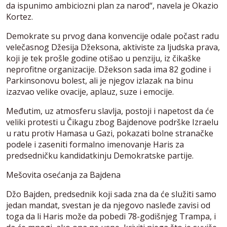
da ispunimo ambiciozni plan za narod“, navela je Okazio
Kortez.
Demokrate su prvog dana konvencije odale počast radu
velečasnog Džesija Džeksona, aktiviste za ljudska prava,
koji je tek prošle godine otišao u penziju, iz čikaške
neprofitne organizacije. Džekson sada ima 82 godine i
Parkinsonovu bolest, ali je njegov izlazak na binu
izazvao velike ovacije, aplauz, suze i emocije.
Međutim, uz atmosferu slavlja, postoji i napetost da će
veliki protesti u Čikagu zbog Bajdenove podrške Izraelu
u ratu protiv Hamasa u Gazi, pokazati bolne stranačke
podele i zaseniti formalno imenovanje Haris za
predsedničku kandidatkinju Demokratske partije.
Mešovita osećanja za Bajdena
Džo Bajden, predsednik koji sada zna da će služiti samo
jedan mandat, svestan je da njegovo nasleđe zavisi od
toga da li Haris može da pobedi 78-godišnjeg Trampa, i