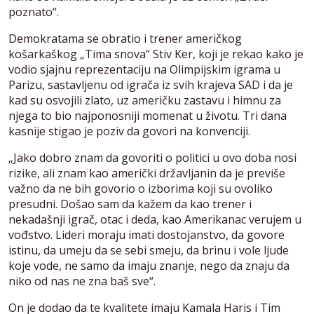
poznato“.
Demokratama se obratio i trener američkog
košarkaškog „Tima snova“ Stiv Ker, koji je rekao kako je
vodio sjajnu reprezentaciju na Olimpijskim igrama u
Parizu, sastavljenu od igrača iz svih krajeva SAD i da je
kad su osvojili zlato, uz američku zastavu i himnu za
njega to bio najponosniji momenat u životu. Tri dana
kasnije stigao je poziv da govori na konvenciji.
„Jako dobro znam da govoriti o politici u ovo doba nosi
rizike, ali znam kao američki državljanin da je previše
važno da ne bih govorio o izborima koji su ovoliko
presudni. Došao sam da kažem da kao trener i
nekadašnji igrač, otac i deda, kao Amerikanac verujem u
vođstvo. Lideri moraju imati dostojanstvo, da govore
istinu, da umeju da se sebi smeju, da brinu i vole ljude
koje vode, ne samo da imaju znanje, nego da znaju da
niko od nas ne zna baš sve“.
On je dodao da te kvalitete imaju Kamala Haris i Tim