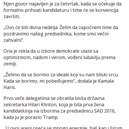
Njen govor najavljen je za četvrtak, kada se očekuje da
formalno prihvati kandidaturu i time će se konvencija
završiti.
„Ovo će biti divna nedelja. Želim da započnem time da
pozdravimo našeg predsednika, kome smo večni
zahvalni“.
Ona je rekla da u izbore demokrate ulaze sa
optimizmom, nadom i verom, vođeni lubavlju prema
zemlji.
„Želimo da se borimo za ideale koji su nam bliski srcu.
Kada se borimo, mi pobeđujemo“, dodala je Kamala
Haris.
Prvo veče delegatima se obratila bivša državna
sekretarka Hilari Klinton, koja je bila prva žena
kandidatkinja na izborima za predsednicu SAD 2016,
kada ju je porazio Tramp.
„U ovoj areni oseća se mnogo energije, baš kao i širom