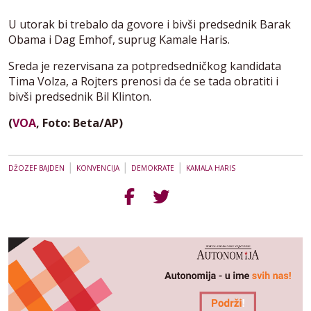
U utorak bi trebalo da govore i bivši predsednik Barak
Obama i Dag Emhof, suprug Kamale Haris.
Sreda je rezervisana za potpredsedničkog kandidata
Tima Volza, a Rojters prenosi da će se tada obratiti i
bivši predsednik Bil Klinton.
(
VOA
, Foto: Beta/AP)
|
|
|
DŽOZEF BAJDEN
KONVENCIJA
DEMOKRATE
KAMALA HARIS