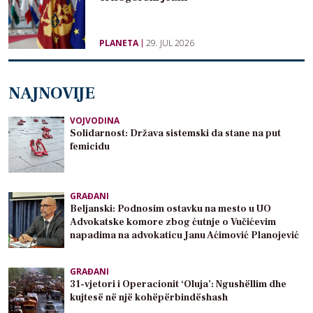
PLANETA
29. JUL 2026
NAJNOVIJE
VOJVODINA
Solidarnost: Država sistemski da stane na put
femicidu
GRAĐANI
Beljanski: Podnosim ostavku na mesto u UO
Advokatske komore zbog ćutnje o Vučićevim
napadima na advokaticu Janu Aćimović Planojević
GRAĐANI
31-vjetori i Operacionit ‘Oluja’: Ngushëllim dhe
kujtesë në një kohëpërbindëshash