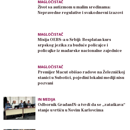
MAGLOČISTAČ
Život sa autizmom u malim sredinama:
Nepravedne regulative i svakodnevni izazovi
MAGLOČISTAČ
Misija OEBS-a u Srbiji: Besplatan kurs
srpskog jezika za buduće policajce i
policajke iz mađarske nacionalne zajednice
MAGLOČISTAČ
Premijer Macut obišao radove na Železničkoj
stanici u Subotici, pojedini lokalni mediji nisu
pozvani
IN MEDIJA
Odbornik GrađanIN-a tvrdi da se „zataškava“
stanje u vrtiću u Novim Karlovcima