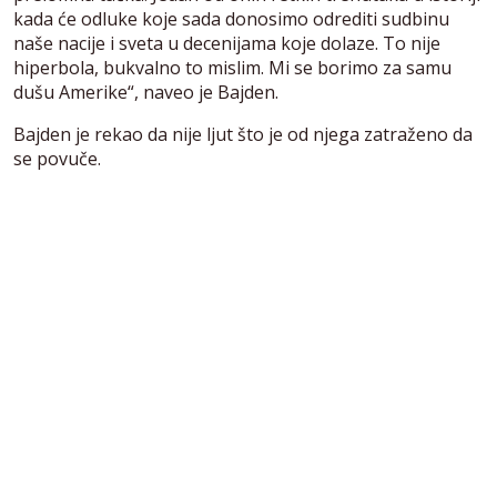
kada će odluke koje sada donosimo odrediti sudbinu
naše nacije i sveta u decenijama koje dolaze. To nije
hiperbola, bukvalno to mislim. Mi se borimo za samu
dušu Amerike“, naveo je Bajden.
Bajden je rekao da nije ljut što je od njega zatraženo da
se povuče.