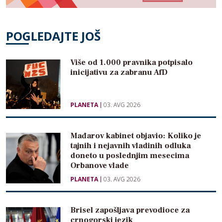
POGLEDAJTE JOŠ
Više od 1.000 pravnika potpisalo
inicijativu za zabranu AfD
PLANETA
03. AVG 2026
Mađarov kabinet objavio: Koliko je
tajnih i nejavnih vladinih odluka
doneto u poslednjim mesecima
Orbanove vlade
PLANETA
03. AVG 2026
Brisel zapošljava prevodioce za
crnogorski jezik