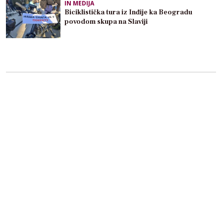
IN MEDIJA
Biciklistička tura iz Inđije ka Beogradu
povodom skupa na Slaviji