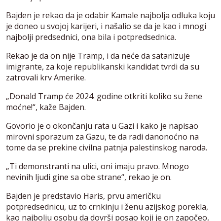
Bajden je rekao da je odabir Kamale najbolja odluka koju
je doneo u svojoj karijeri, i našalio se da je kao i mnogi
najbolji predsednici, ona bila i potpredsednica.
Rekao je da on nije Tramp, i da neće da satanizuje
imigrante, za koje republikanski kandidat tvrdi da su
zatrovali krv Amerike.
„Donald Tramp će 2024. godine otkriti koliko su žene
moćne!“, kaže Bajden.
Govorio je o okončanju rata u Gazi i kako je napisao
mirovni sporazum za Gazu, te da radi danonoćno na
tome da se prekine civilna patnja palestinskog naroda.
„Ti demonstranti na ulici, oni imaju pravo. Mnogo
nevinih ljudi gine sa obe strane“, rekao je on.
Bajden je predstavio Haris, prvu američku
potpredsednicu, uz to crnkinju i ženu azijskog porekla,
kao najbolju osobu da dovrši posao koji je on započeo,