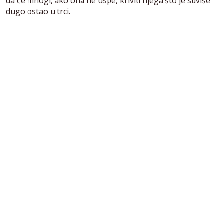
da će mnogi, ako ona ne uspe, kriviti njega što je suviše
dugo ostao u trci.