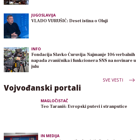
JUGOSLAVIJA
VLADO VURUŠIĆ: Deset istina o Oluji
INFO
Fondacija Slavko Ćuruvija: Najmanje 106 verbalnih
napada zvaničnika i funkcionera SNS na novinare u
julu
SVE VESTI
Vojvođanski portali
MAGLOČISTAČ
Teo Taraniš: Evropski putevi i stranputice
IN MEDIJA