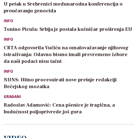
U petak u Srebrenici međunarodna konferencija o
proučavanju genocida
INFO
Tonino Picula: Srbija je postala kočničar proširenja EU
INFO
CRTA odgovorila Vučiću na omalovažavanje njihovog
istraživanja: Odavno bismo imali prevremene izbore
da naši podaci nisu tačni
INFO
NUNS: Hitno procesuirati nove pretnje redakciji
Bečejskog mozaika
GRAĐANI
Radoslav Adamović: Cena pšenice je tragična, a
budućnost poljoprivrede još gora