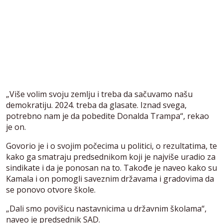
„Više volim svoju zemlju i treba da sačuvamo našu
demokratiju. 2024. treba da glasate. Iznad svega,
potrebno nam je da pobedite Donalda Trampa“, rekao
je on.
Govorio je i o svojim počecima u politici, o rezultatima, te
kako ga smatraju predsednikom koji je najviše uradio za
sindikate i da je ponosan na to. Takođe je naveo kako su
Kamala i on pomogli saveznim državama i gradovima da
se ponovo otvore škole.
„Dali smo povišicu nastavnicima u državnim školama“,
naveo je predsednik SAD.