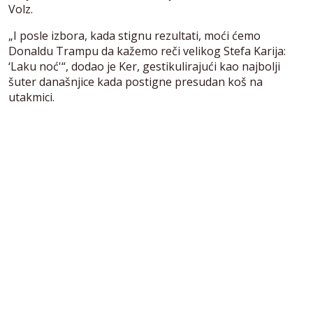
Volz.
„I posle izbora, kada stignu rezultati, moći ćemo
Donaldu Trampu da kažemo reči velikog Stefa Karija:
‘Laku noć'“, dodao je Ker, gestikulirajući kao najbolji
šuter današnjice kada postigne presudan koš na
utakmici.