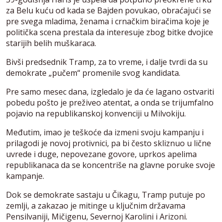
za Belu kuću od kada se Bajden povukao, obraćajući se
pre svega mladima, ženama i crnačkim biračima koje je
politička scena prestala da interesuje zbog bitke dvojice
starijih belih muškaraca.
Bivši predsednik Tramp, za to vreme, i dalje tvrdi da su
demokrate „pučem“ promenile svog kandidata.
Pre samo mesec dana, izgledalo je da će lagano ostvariti
pobedu pošto je preživeo atentat, a onda se trijumfalno
pojavio na republikanskoj konvenciji u Milvokiju.
Međutim, imao je teškoće da izmeni svoju kampanju i
prilagodi je novoj protivnici, pa bi često skliznuo u lične
uvrede i duge, nepovezane govore, uprkos apelima
republikanaca da se koncentriše na glavne poruke svoje
kampanje.
Dok se demokrate sastaju u Čikagu, Tramp putuje po
zemlji, a zakazao je mitinge u ključnim državama
Pensilvaniji, Mičigenu, Severnoj Karolini i Arizoni.