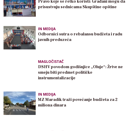
Pravo koje se retko koristi: Građani mogu da
prisustvuju sednicama Skupštine opštine
IN MEDIJA
Odbornici sutra o rebalansu budžeta i radu
javnih preduzeća
MAGLOČISTAČ
DSHV povodom godišnjice „Oluje“: Žrtve ne
smeju biti predmet političke
instrumentalizacije
IN MEDIJA
MZ Maradik traži povećanje budžeta za 2
miliona dinara