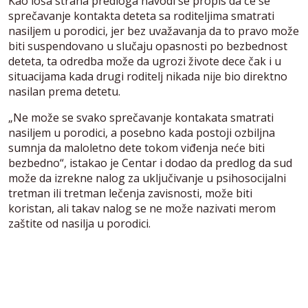
Kao loša strana predloga navodi se propis da će se
sprečavanje kontakta deteta sa roditeljima smatrati
nasiljem u porodici, jer bez uvažavanja da to pravo može
biti suspendovano u slučaju opasnosti po bezbednost
deteta, ta odredba može da ugrozi živote dece čak i u
situacijama kada drugi roditelj nikada nije bio direktno
nasilan prema detetu.
„Ne može se svako sprečavanje kontakata smatrati
nasiljem u porodici, a posebno kada postoji ozbiljna
sumnja da maloletno dete tokom viđenja neće biti
bezbedno“, istakao je Centar i dodao da predlog da sud
može da izrekne nalog za uključivanje u psihosocijalni
tretman ili tretman lečenja zavisnosti, može biti
koristan, ali takav nalog se ne može nazivati merom
zaštite od nasilja u porodici.