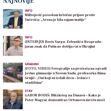
NAJNOVIJE
INFO
Milivojević povodom krivične prijave protiv
Vučevića: „Arena je bila sajam mafije“
INFO
(INTERVJU) Boris Varga: Zelenski u Beogradu –
jasan znak da Putin ne dobija rat u Ukrajini
GRAĐANI
(FOTO, VIDEO) Fotografije sa protesta na ogradi
Jovine gimnazije u Novom Sadu, profesorka Rima
Grujić: „Oni koji su izdali decu – izdaće i
otadžbinu“
STAV
GABOR BODIŠ: Blitzkrieg na Dunavu – Kako je
Peter Magyar demontirao Orbanovu mrežu moći