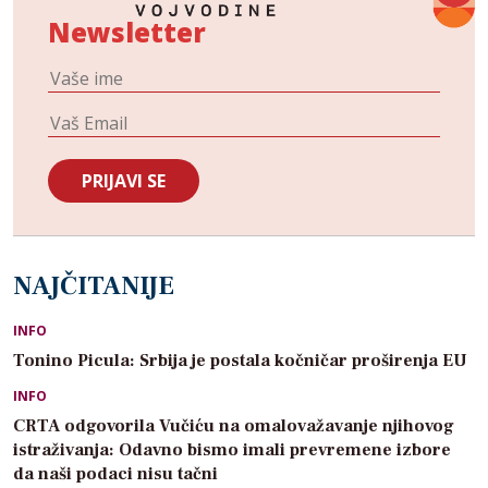
Newsletter
NAJČITANIJE
INFO
Tonino Picula: Srbija je postala kočničar proširenja EU
INFO
CRTA odgovorila Vučiću na omalovažavanje njihovog
istraživanja: Odavno bismo imali prevremene izbore
da naši podaci nisu tačni