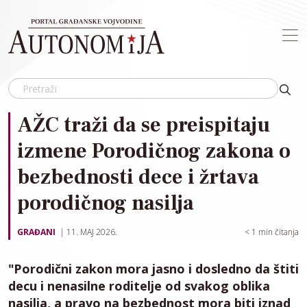
Skip to main content
AŽC traži da se preispitaju
izmene Porodičnog zakona o
bezbednosti dece i žrtava
porodičnog nasilja
GRAĐANI
11. MAJ 2026.
< 1
min čitanja
"Porodični zakon mora jasno i dosledno da štiti
decu i nenasilne roditelje od svakog oblika
nasilja, a pravo na bezbednost mora biti iznad