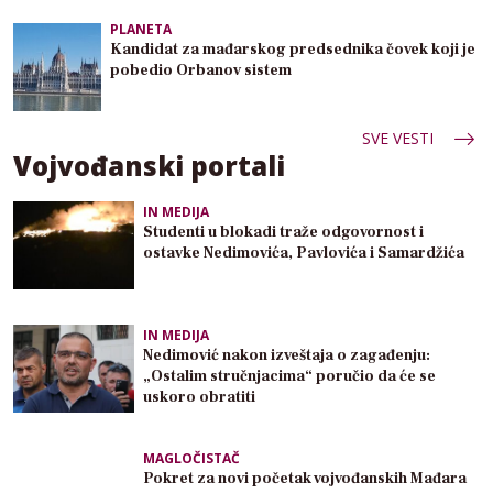
PLANETA
Kandidat za mađarskog predsednika čovek koji je
pobedio Orbanov sistem
SVE VESTI
Vojvođanski portali
IN MEDIJA
Studenti u blokadi traže odgovornost i
ostavke Nedimovića, Pavlovića i Samardžića
IN MEDIJA
Nedimović nakon izveštaja o zagađenju:
„Ostalim stručnjacima“ poručio da će se
uskoro obratiti
MAGLOČISTAČ
Pokret za novi početak vojvođanskih Mađara