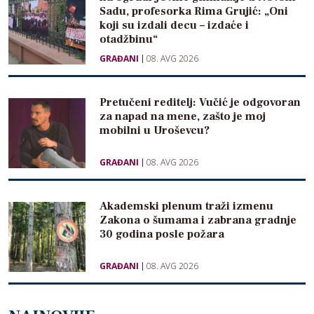
Sadu, profesorka Rima Grujić: „Oni
koji su izdali decu – izdaće i
otadžbinu“
GRAĐANI
08. AVG 2026
Pretučeni reditelj: Vučić je odgovoran
za napad na mene, zašto je moj
mobilni u Uroševcu?
GRAĐANI
08. AVG 2026
Akademski plenum traži izmenu
Zakona o šumama i zabrana gradnje
30 godina posle požara
GRAĐANI
08. AVG 2026