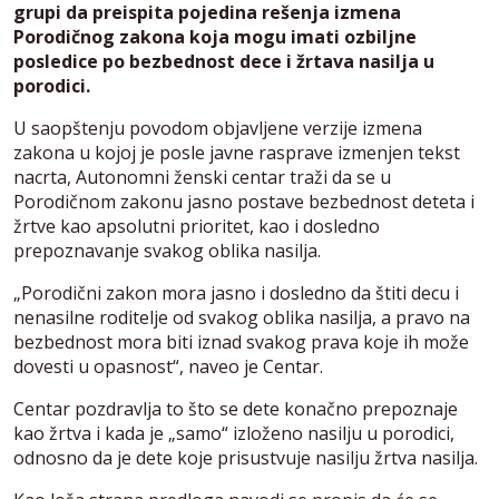
grupi da preispita pojedina rešenja izmena
Porodičnog zakona koja mogu imati ozbiljne
posledice po bezbednost dece i žrtava nasilja u
porodici.
U saopštenju povodom objavljene verzije izmena
zakona u kojoj je posle javne rasprave izmenjen tekst
nacrta, Autonomni ženski centar traži da se u
Porodičnom zakonu jasno postave bezbednost deteta i
žrtve kao apsolutni prioritet, kao i dosledno
prepoznavanje svakog oblika nasilja.
„Porodični zakon mora jasno i dosledno da štiti decu i
nenasilne roditelje od svakog oblika nasilja, a pravo na
bezbednost mora biti iznad svakog prava koje ih može
dovesti u opasnost“, naveo je Centar.
Centar pozdravlja to što se dete konačno prepoznaje
kao žrtva i kada je „samo“ izloženo nasilju u porodici,
odnosno da je dete koje prisustvuje nasilju žrtva nasilja.