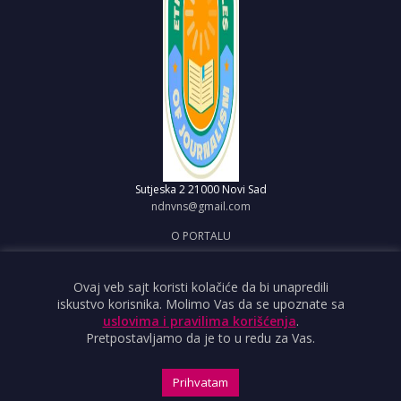
Sutjeska 2
21000 Novi Sad
ndnvns@gmail.com
O PORTALU
IMPRESUM
OBJAVI VEST
Ovaj veb sajt koristi kolačiće da bi unapredili
iskustvo korisnika. Molimo Vas da se upoznate sa
USLOVI KORIŠĆENJA
uslovima i pravilima korišćenja
.
Pretpostavljamo da je to u redu za Vas.
Prihvatam