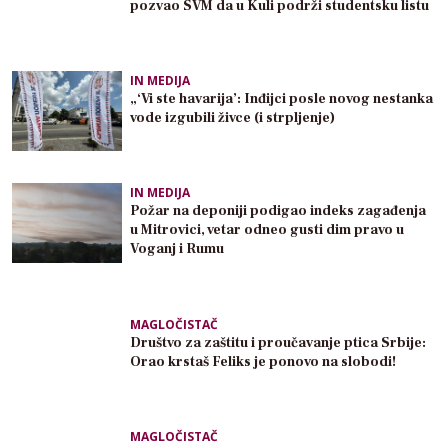
pozvao SVM da u Kuli podrži studentsku listu
IN MEDIJA
„‘Vi ste havarija’: Inđijci posle novog nestanka
vode izgubili živce (i strpljenje)
IN MEDIJA
Požar na deponiji podigao indeks zagađenja
u Mitrovici, vetar odneo gusti dim pravo u
Voganj i Rumu
MAGLOČISTAČ
Društvo za zaštitu i proučavanje ptica Srbije:
Orao krstaš Feliks je ponovo na slobodi!
MAGLOČISTAČ