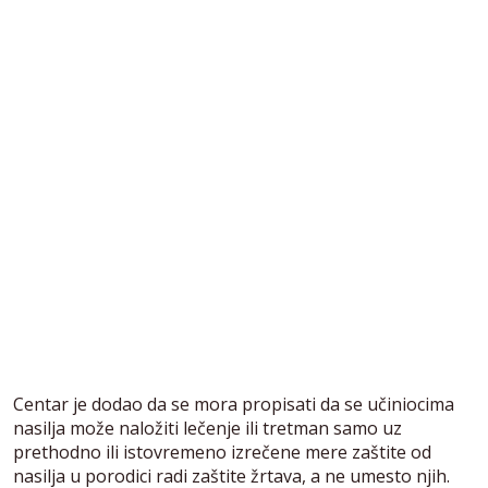
Centar je dodao da se mora propisati da se učiniocima
nasilja može naložiti lečenje ili tretman samo uz
prethodno ili istovremeno izrečene mere zaštite od
nasilja u porodici radi zaštite žrtava, a ne umesto njih.