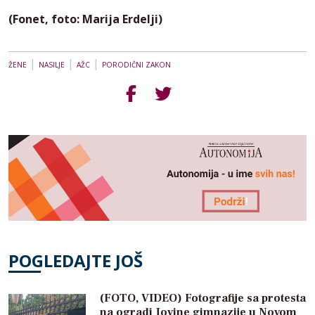
(Fonet, foto: Marija Erdelji)
|
|
|
ŽENE
NASILJE
AŽC
PORODIČNI ZAKON
POGLEDAJTE JOŠ
(FOTO, VIDEO) Fotografije sa protesta
na ogradi Jovine gimnazije u Novom