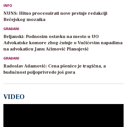
INFO
NUNS: Hitno procesuirati nove pretnje redakciji
Bečejskog mozaika
GRAĐANI
Beljanski: Podnosim ostavku na mesto u UO
Advokatske komore zbog ćutnje o Vučićevim napadima
na advokaticu Janu Aćimović Planojević
GRAĐANI
Radoslav Adamović: Cena pšenice je tragična, a
budućnost poljoprivrede još gora
VIDEO