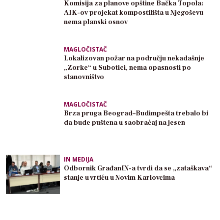
Komisija za planove opštine Bačka Topola:
AIK-ov projekat kompostilišta u Njegoševu
nema planski osnov
MAGLOČISTAČ
Lokalizovan požar na području nekadašnje
„Zorke“ u Subotici, nema opasnosti po
stanovništvo
MAGLOČISTAČ
Brza pruga Beograd–Budimpešta trebalo bi
da bude puštena u saobraćaj na jesen
IN MEDIJA
Odbornik GrađanIN-a tvrdi da se „zataškava“
stanje u vrtiću u Novim Karlovcima