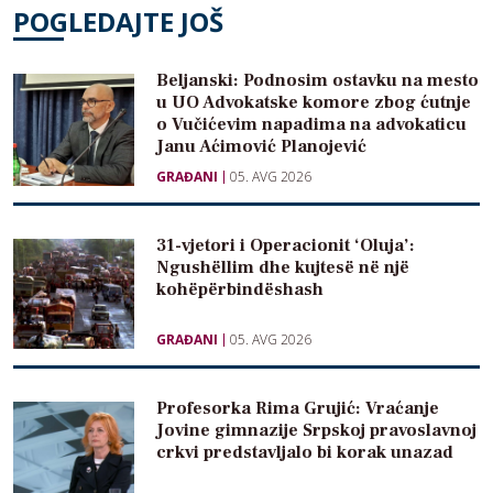
POGLEDAJTE JOŠ
Beljanski: Podnosim ostavku na mesto
u UO Advokatske komore zbog ćutnje
o Vučićevim napadima na advokaticu
Janu Aćimović Planojević
GRAĐANI
05. AVG 2026
31-vjetori i Operacionit ‘Oluja’:
Ngushëllim dhe kujtesë në një
kohëpërbindëshash
GRAĐANI
05. AVG 2026
Profesorka Rima Grujić: Vraćanje
Jovine gimnazije Srpskoj pravoslavnoj
crkvi predstavljalo bi korak unazad