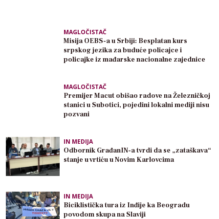
MAGLOČISTAČ
Misija OEBS-a u Srbiji: Besplatan kurs
srpskog jezika za buduće policajce i
policajke iz mađarske nacionalne zajednice
MAGLOČISTAČ
Premijer Macut obišao radove na Železničkoj
stanici u Subotici, pojedini lokalni mediji nisu
pozvani
IN MEDIJA
Odbornik GrađanIN-a tvrdi da se „zataškava“
stanje u vrtiću u Novim Karlovcima
IN MEDIJA
Biciklistička tura iz Inđije ka Beogradu
povodom skupa na Slaviji