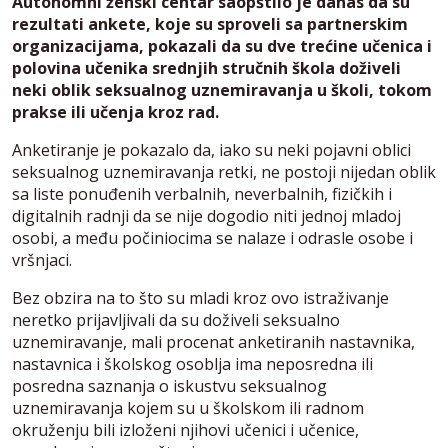
Autonomni ženski centar saopštilo je danas da su
rezultati ankete, koje su sproveli sa partnerskim
organizacijama, pokazali da su dve trećine učenica i
polovina učenika srednjih stručnih škola doživeli
neki oblik seksualnog uznemiravanja u školi, tokom
prakse ili učenja kroz rad.
Anketiranje je pokazalo da, iako su neki pojavni oblici
seksualnog uznemiravanja retki, ne postoji nijedan oblik
sa liste ponuđenih verbalnih, neverbalnih, fizičkih i
digitalnih radnji da se nije dogodio niti jednoj mladoj
osobi, a među počiniocima se nalaze i odrasle osobe i
vršnjaci.
Bez obzira na to što su mladi kroz ovo istraživanje
neretko prijavljivali da su doživeli seksualno
uznemiravanje, mali procenat anketiranih nastavnika,
nastavnica i školskog osoblja ima neposredna ili
posredna saznanja o iskustvu seksualnog
uznemiravanja kojem su u školskom ili radnom
okruženju bili izloženi njihovi učenici i učenice,