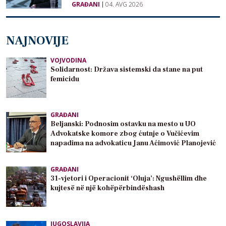
GRAĐANI
04. AVG 2026
NAJNOVIJE
VOJVODINA
Solidarnost: Država sistemski da stane na put
femicidu
GRAĐANI
Beljanski: Podnosim ostavku na mesto u UO
Advokatske komore zbog ćutnje o Vučićevim
napadima na advokaticu Janu Aćimović Planojević
GRAĐANI
31-vjetori i Operacionit ‘Oluja’: Ngushëllim dhe
kujtesë në një kohëpërbindëshash
JUGOSLAVIJA