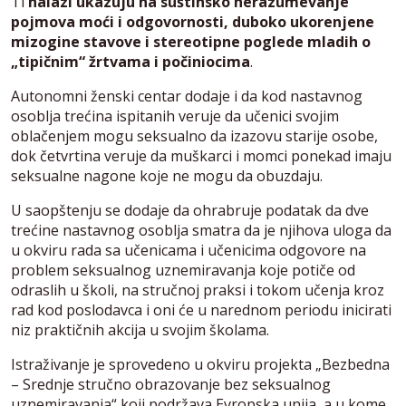
Ti
nalazi ukazuju na suštinsko nerazumevanje
pojmova moći i odgovornosti, duboko ukorenjene
mizogine stavove i stereotipne poglede mladih o
„tipičnim“ žrtvama i počiniocima
.
Autonomni ženski centar dodaje i da kod nastavnog
osoblja trećina ispitanih veruje da učenici svojim
oblačenjem mogu seksualno da izazovu starije osobe,
dok četvrtina veruje da muškarci i momci ponekad imaju
seksualne nagone koje ne mogu da obuzdaju.
U saopštenju se dodaje da ohrabruje podatak da dve
trećine nastavnog osoblja smatra da je njihova uloga da
u okviru rada sa učenicama i učenicima odgovore na
problem seksualnog uznemiravanja koje potiče od
odraslih u školi, na stručnoj praksi i tokom učenja kroz
rad kod poslodavca i oni će u narednom periodu inicirati
niz praktičnih akcija u svojim školama.
Istraživanje je sprovedeno u okviru projekta „Bezbedna
– Srednje stručno obrazovanje bez seksualnog
uznemiravanja“ koji podržava Evropska unija, a u kome,