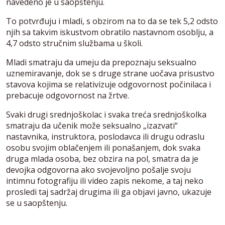
navedeno je u saopštenju.
To potvrđuju i mladi, s obzirom na to da se tek 5,2 odsto
njih sa takvim iskustvom obratilo nastavnom osoblju, a
4,7 odsto stručnim službama u školi.
Mladi smatraju da umeju da prepoznaju seksualno
uznemiravanje, dok se s druge strane uočava prisustvo
stavova kojima se relativizuje odgovornost počinilaca i
prebacuje odgovornost na žrtve.
Svaki drugi srednjoškolac i svaka treća srednjoškolka
smatraju da učenik može seksualno „izazvati“
nastavnika, instruktora, poslodavca ili drugu odraslu
osobu svojim oblačenjem ili ponašanjem, dok svaka
druga mlada osoba, bez obzira na pol, smatra da je
devojka odgovorna ako svojevoljno pošalje svoju
intimnu fotografiju ili video zapis nekome, a taj neko
prosledi taj sadržaj drugima ili ga objavi javno, ukazuje
se u saopštenju.