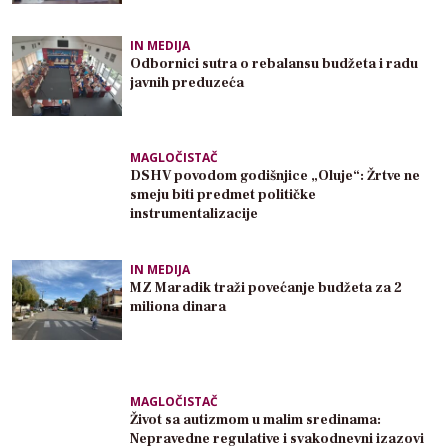
IN MEDIJA
Odbornici sutra o rebalansu budžeta i radu
javnih preduzeća
MAGLOČISTAČ
DSHV povodom godišnjice „Oluje“: Žrtve ne
smeju biti predmet političke
instrumentalizacije
IN MEDIJA
MZ Maradik traži povećanje budžeta za 2
miliona dinara
MAGLOČISTAČ
Život sa autizmom u malim sredinama:
Nepravedne regulative i svakodnevni izazovi