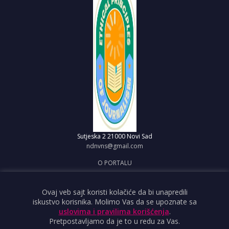
Sutjeska 2
21000 Novi Sad
ndnvns@gmail.com
O PORTALU
IMPRESUM
OBJAVI VEST
Ovaj veb sajt koristi kolačiće da bi unapredili
iskustvo korisnika. Molimo Vas da se upoznate sa
USLOVI KORIŠĆENJA
uslovima i pravilima korišćenja
.
Pretpostavljamo da je to u redu za Vas.