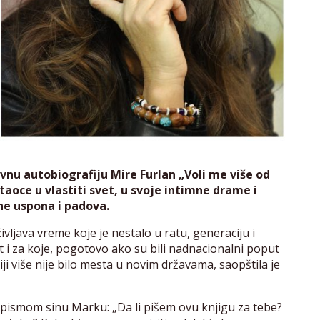
vnu autobiografiju Mire Furlan „Voli me više od
taoce u vlastiti svet, u svoje intimne drame i
une uspona i padova.
vljava vreme koje je nestalo u ratu, generaciju i
svet i za koje, pogotovo ako su bili nadnacionalni poput
i više nije bilo mesta u novim državama, saopštila je
pismom sinu Marku: „Da li pišem ovu knjigu za tebe?