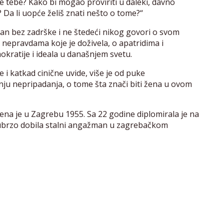
je tebe? Kako bi mogao proviriti u daleki, davno
ji? Da li uopće želiš znati nešto o tome?“
lan bez zadrške i ne štedeći nikog govori o svom
a i nepravdama koje je doživela, o apatridima i
kratije i ideala u današnjem svetu.
i katkad cinične uvide, više je od puke
nju nepripadanja, o tome šta znači biti žena u ovom
đena je u Zagrebu 1955. Sa 22 godine diplomirala je na
 ubrzo dobila stalni angažman u zagrebačkom