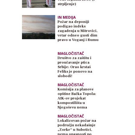
strpljenje)
IN MEDIJA
Požar na deponiji
podigao indeks
zagađenja u Mitrovici,
vetar odneo gusti dim
pravo u Voganj i Rumu
MAGLOČISTAČ
Društvo za zaštitu i
proučavanje ptica
Srbije: Orao krstaš
Feliks je ponovo na
slobodi!
MAGLOČISTAČ
Komisija za planove
opštine Bačka Topola:
AIK-ov projekat
kompostilišta u
Njegoševu nema
planski osnov
MAGLOČISTAČ
Lokalizovan požar na
području nekadašnje
„Zorke“ u Subotici,
nema opasnosti po