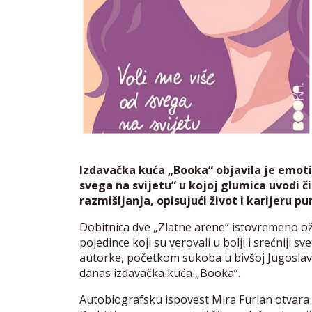
Izdavačka kuća „Booka“ objavila je emoti
svega na svijetu“ u kojoj glumica uvodi či
razmišljanja, opisujući život i karijeru p
Dobitnica dve „Zlatne arene“ istovremeno oži
pojedince koji su verovali u bolji i srećniji 
autorke, početkom sukoba u bivšoj Jugoslavij
danas izdavačka kuća „Booka“.
Autobiografsku ispovest Mira Furlan otvara 