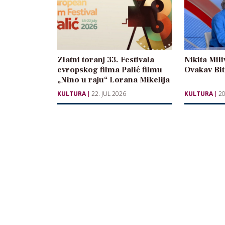
Zlatni toranj 33. Festivala
Nikita Mili
evropskog filma Palić filmu
Ovakav Bite
„Nino u raju“ Lorana Mikelija
KULTURA
22. JUL 2026
KULTURA
20