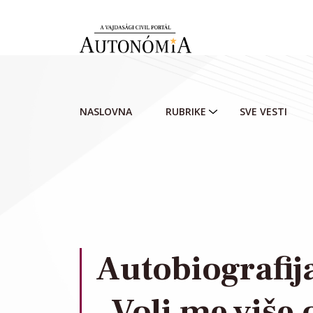
Skip to main content
NASLOVNA
RUBRIKE
SVE VESTI
Autobiografij
„Voli me više 