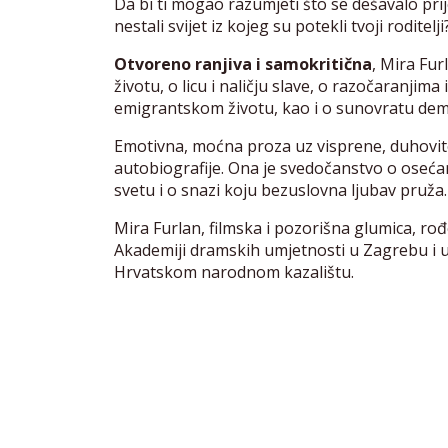
Da bi ti mogao razumjeti što se dešavalo pri
nestali svijet iz kojeg su potekli tvoji roditel
Otvoreno ranjiva i samokritična
, Mira Fur
životu, o licu i naličju slave, o razočaranjim
emigrantskom životu, kao i o sunovratu demo
Emotivna, moćna proza uz visprene, duhovite 
autobiografije. Ona je svedočanstvo o oseća
svetu i o snazi koju bezuslovna ljubav pruža.
Mira Furlan, filmska i pozorišna glumica, ro
Akademiji dramskih umjetnosti u Zagrebu i
Hrvatskom narodnom kazalištu.