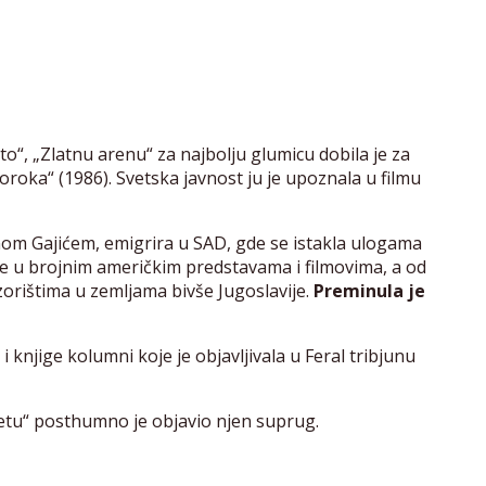
sto“, „Zlatnu arenu“ za najbolju glumicu dobila je za
oroka“ (1986). Svetska javnost ju je upoznala u filmu
m Gajićem, emigrira u SAD, gde se istakla ulogama
a je u brojnim američkim predstavama i filmovima, a od
zorištima u zemljama bivše Jugoslavije.
Preminula je
 knjige kolumni koje je objavljivala u Feral tribjunu
jetu“ posthumno je objavio njen suprug.