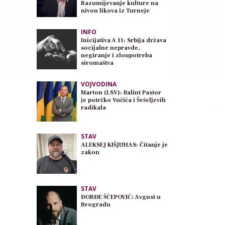
Razumijevanje kulture na
nivou likova iz Turneje
INFO
Inicijativa A 11: Srbija država
socijalne nepravde,
negiranje i zloupotreba
siromaštva
VOJVODINA
Marton (LSV): Balint Pastor
je potrčko Vučića i Šešeljevih
radikala
STAV
ALEKSEJ KIŠJUHAS: Čitanje je
zakon
STAV
ĐORĐE ŠĆEPOVIĆ: Avgust u
Beogradu