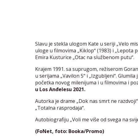
Slavu je stekla ulogom Kate u seriji „Velo mi
uloge u filmovima „Kiklop“ (1983) i „Lepota p
Emira Kusturice „Otac na službenom putu“.
Krajem 1991. sa suprugom, režiserom Gorano
u serijama „Vavilon 5“ i „Izgubljeni“. Glumil
početka novog milenijuma i u filmovima i po
u Los Anđelesu 2021.
Autorka je drame „Dok nas smrt ne razdvoji“ i
„Totalna rasprodaja“.
Autobiografiju „Voli me više od svega na svi
(FoNet, foto: Booka/Promo)