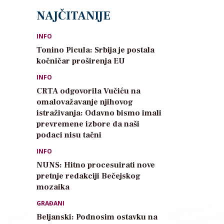
NAJČITANIJE
INFO
Tonino Picula: Srbija je postala
kočničar proširenja EU
INFO
CRTA odgovorila Vučiću na
omalovažavanje njihovog
istraživanja: Odavno bismo imali
prevremene izbore da naši
podaci nisu tačni
INFO
NUNS: Hitno procesuirati nove
pretnje redakciji Bečejskog
mozaika
GRAĐANI
Beljanski: Podnosim ostavku na