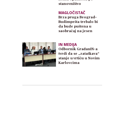
stanovništvo
MAGLOČISTAČ
Brza pruga Beograd–
Budimpešta trebalo bi
da bude puštena u
saobraćaj na jesen
IN MEDIJA
Odbornik GrađanIN-a
tvrdi da se „zataškava“
stanje u vrtiću u Novim
Karlovcima