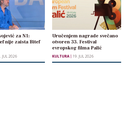
vojević za N1:
Uručenjem nagrade svečano
f nije zaista Bitef
otvoren 33. Festival
evropskog filma Palić
. JUL 2026
KULTURA
19. JUL 2026