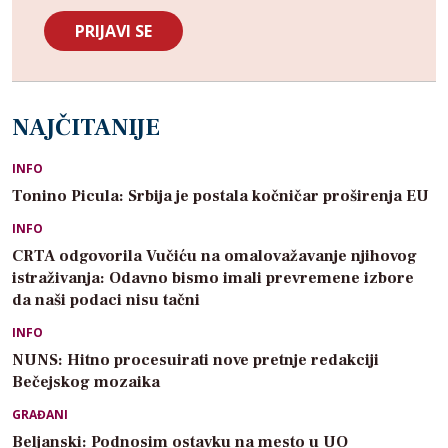
NAJČITANIJE
INFO
Tonino Picula: Srbija je postala kočničar proširenja EU
INFO
CRTA odgovorila Vučiću na omalovažavanje njihovog
istraživanja: Odavno bismo imali prevremene izbore
da naši podaci nisu tačni
INFO
NUNS: Hitno procesuirati nove pretnje redakciji
Bečejskog mozaika
GRAĐANI
Beljanski: Podnosim ostavku na mesto u UO