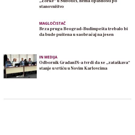
„Zorke“ u Subotici, nema opasnosti po
stanovništvo
MAGLOČISTAČ
Brza pruga Beograd–Budimpešta trebalo bi
da bude puštena u saobraćaj na jesen
IN MEDIJA
Odbornik GrađanIN-a tvrdi da se „zataškava“
stanje u vrtiću u Novim Karlovcima