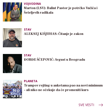
VOJVODINA
Marton (LSV): Balint Pastor je potrčko Vučića i
Šešeljevih radikala
STAV
ALEKSEJ KIŠJUHAS: Čitanje je zakon
STAV
ĐORĐE ŠĆEPOVIĆ: Avgust u Beogradu
PLANETA
Trampov rejting u anketama pao na novi minimum
– ali niko ne očekuje da će promeniti kurs
SVE VESTI