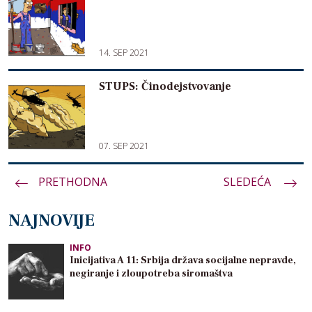
14. SEP 2021
STUPS: Činodejstvovanje
07. SEP 2021
PRETHODNA
Paginacija
SLEDEĆA
članaka
NAJNOVIJE
INFO
Inicijativa A 11: Srbija država socijalne nepravde,
negiranje i zloupotreba siromaštva