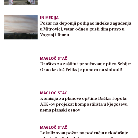
IN MEDIJA
Požar na deponiji podigao indeks zagađenja
u Mitrovici, vetar odneo gusti dim pravo u
Voganj i Rumu
MAGLOČISTAČ
Društvo za zaštitu i proučavanje ptica Srbije:
Orao krstaš Feliks je ponovo na slobodi!
MAGLOČISTAČ
Komisija za planove opštine Bačka Topola:
AIK-ov projekat kompostilišta u Njegoševu
nema planski osnov
MAGLOČISTAČ
Lokalizovan požar na području nekadašnje