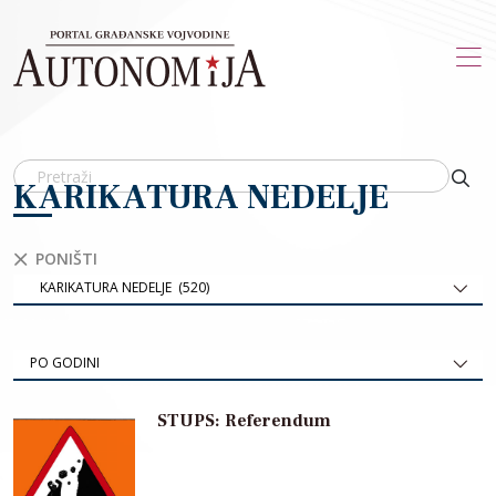
Skip to main content
KARIKATURA NEDELJE
PONIŠTI
KARIKATURA NEDELJE (520)
PO GODINI
STUPS: Referendum