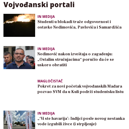
Vojvođanski portali
IN MEDIJA
Studenti u blokadi traže odgovornost i
ostavke Nedimovića, Pavlovića i Samardžića
IN MEDIJA
Nedimović nakon izveštaja o zagađenju:
„Ostalim stručnjacima“ poručio da će se
uskoro obratiti
MAGLOČISTAČ
Pokret za novi početak vojvođanskih Mađara
pozvao SVM da u Kuli podrži studentsku listu
IN MEDIJA
„‘Vi ste havarija’: Inđijci posle novog nestanka
vode izgubili živce (i strpljenje)