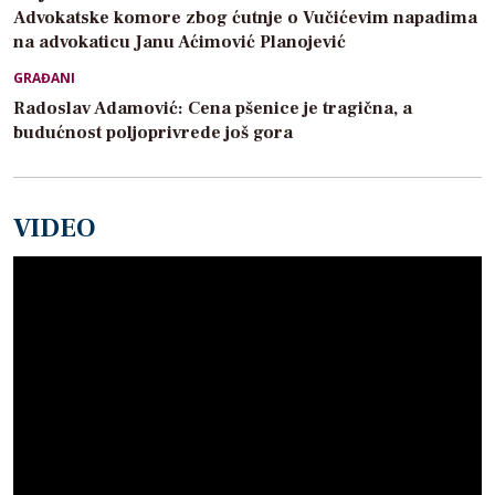
Advokatske komore zbog ćutnje o Vučićevim napadima
na advokaticu Janu Aćimović Planojević
GRAĐANI
Radoslav Adamović: Cena pšenice je tragična, a
budućnost poljoprivrede još gora
VIDEO