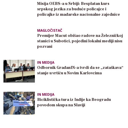
Misija OEBS-a u Srbiji: Besplatan kurs
srpskog jezika za buduće policajce i
policajke iz mađarske nacionalne zajednice
MAGLOČISTAČ
Premijer Macut obišao radove na Železničkoj
stanici u Subotici, pojedini lokalni mediji nisu
pozvani
IN MEDIJA
Odbornik GrađanIN-a tvrdi da se „zataškava“
stanje u vrtiću u Novim Karlovcima
IN MEDIJA
Biciklistička tura iz Inđije ka Beogradu
povodom skupa na Slaviji