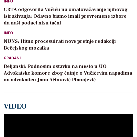
INFO
CRTA odgovorila Vučiću na omalovažavanje njihovog
istraživanja: Odavno bismo imali prevremene izbore
da naši podaci nisu tačni
INFO
NUNS: Hitno procesuirati nove pretnje redakciji
Bečejskog mozaika
GRAĐANI
Beljanski: Podnosim ostavku na mesto u UO
Advokatske komore zbog ćutnje o Vučićevim napadima
na advokaticu Janu Aćimović Planojević
VIDEO