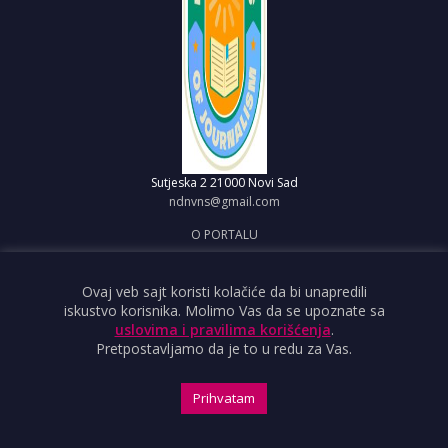
Sutjeska 2
21000 Novi Sad
ndnvns@gmail.com
O PORTALU
IMPRESUM
OBJAVI VEST
Ovaj veb sajt koristi kolačiće da bi unapredili
iskustvo korisnika. Molimo Vas da se upoznate sa
USLOVI KORIŠĆENJA
uslovima i pravilima korišćenja
.
Pretpostavljamo da je to u redu za Vas.
Prihvatam
Copyright ©2026 Nezavisno društvo novinara Vojvodine