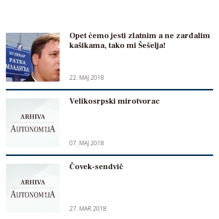
Opet ćemo jesti zlatnim a ne zarđalim
kašikama, tako mi Šešelja!
22. MAJ 2018
Velikosrpski mirotvorac
07. MAJ 2018
Čovek-sendvič
27. MAR 2018