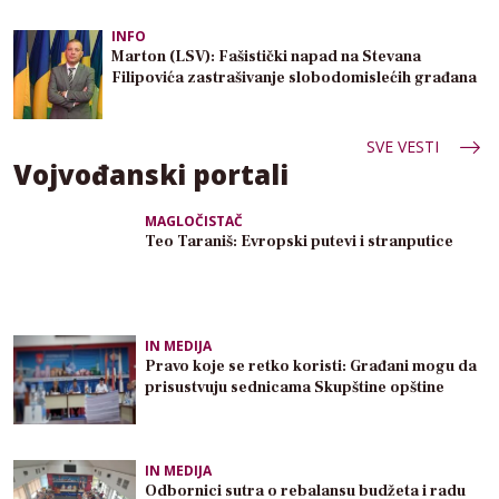
INFO
Marton (LSV): Fašistički napad na Stevana
Filipovića zastrašivanje slobodomislećih građana
SVE VESTI
Vojvođanski portali
MAGLOČISTAČ
Teo Taraniš: Evropski putevi i stranputice
IN MEDIJA
Pravo koje se retko koristi: Građani mogu da
prisustvuju sednicama Skupštine opštine
IN MEDIJA
Odbornici sutra o rebalansu budžeta i radu