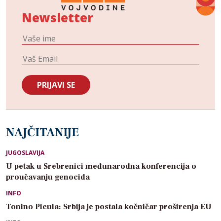
Newsletter
NAJČITANIJE
JUGOSLAVIJA
U petak u Srebrenici međunarodna konferencija o
proučavanju genocida
INFO
Tonino Picula: Srbija je postala kočničar proširenja EU