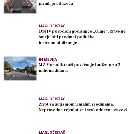
javnih preduzeća
MAGLOČISTAČ
DSHV povodom godišnjice „Oluje“: Žrtve ne
smeju biti predmet političke
instrumentalizacije
IN MEDIJA
MZ Maradik traži povećanje budžeta za 2
miliona dinara
MAGLOČISTAČ
Život sa autizmom u malim sredinama:
Nepravedne regulative i svakodnevni izazovi
MAGLOČISTAČ