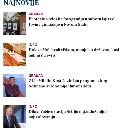
NAJNOVIJE
GRAĐANI
Protestna izložba fotografija u subotu ispred
Jovine gimnazije u Novom Sadu
INFO
Dok se Mali hvali viškom, manjak u državnoj kasi
milijardu evra
GRAĐANI
ZLF: Milutin Kostić izložen progonu zbog
odbrane autonomije Univerziteta
INFO
Đilas: Vučić ostavlja Srbiju najzaduženiju i
najizolovaniju