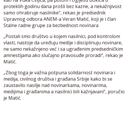
kao na Vuka Cvijića, pa potom i Uglješu Bokića u
proteklih godinu dana prošli bez kazne, a nekažnjivost
samo ohrabruje nasilnike“, rekao je predsednik
Upravnog odbora ANEM-a Veran Matić, koji je i član
Stalne radne grupe za bezbednost novinara
„Postali smo društvo u kojem nasilnici, pod kontrolom
vlasti, nastoje da uređuju medije i disciplinuju novinare,
ne samo nekažnjeno već i sa ugrađenim predsedničkim
amnestijama ako slučajno pravosuđe proradi“, rekao je
Matić.
„Zbog toga je važna potpuna solidarnost novinara i
medija, civilnog društva i građana Srbije kako bi se
zaustavilo nasilje nad novinarkama, novinarima,
medijima i građanima a nasilnici bili kažnjavani“, poručio
je Matić.