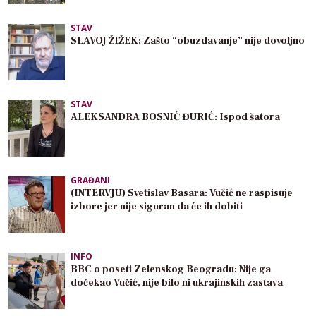
STAV
SLAVOJ ŽIŽEK: Zašto “obuzdavanje” nije dovoljno
STAV
ALEKSANDRA BOSNIĆ ĐURIĆ: Ispod šatora
GRAĐANI
(INTERVJU) Svetislav Basara: Vučić ne raspisuje
izbore jer nije siguran da će ih dobiti
INFO
BBC o poseti Zelenskog Beogradu: Nije ga
dočekao Vučić, nije bilo ni ukrajinskih zastava