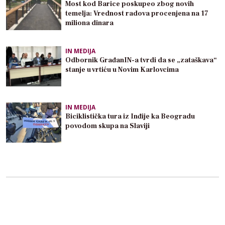
Most kod Barice poskupeo zbog novih
temelja: Vrednost radova procenjena na 17
miliona dinara
IN MEDIJA
Odbornik GrađanIN-a tvrdi da se „zataškava“
stanje u vrtiću u Novim Karlovcima
IN MEDIJA
Biciklistička tura iz Inđije ka Beogradu
povodom skupa na Slaviji