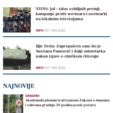
NUNS: Jul – talas ozbiljnih pretnji,
kampanje protiv novinara i novinarki
na lokalnim televizijama
INFO
07. AVG 2026
Iljir Deda: Zaprepašćen sam što je
Snežana Paunović i dalje ministarka
nakon izjave o etničkom čišćenju
INFO
07. AVG 2026
NAJNOVIJE
GRAĐANI
Akademski plenum traži izmenu Zakona o šumama
i zabrana gradnje 30 godina posle požara