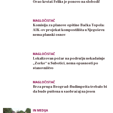
Orao krstaš Feliks je ponovo na slobodi!
MAGLOČISTAČ
Komisija za planove opštine Bačka Topola:
AIK-ov projekat kompostilišta u Njegoševu
nema planski osnov
MAGLOČISTAČ
Lokalizovan požar na području nekadašnje
„Zorke“ u Subotici, nema opasnosti po
stanovništvo
MAGLOČISTAČ
Brza pruga Beograd–Budimpešta trebalo bi
da bude puštena u saobraćaj na jesen
IN MEDIJA