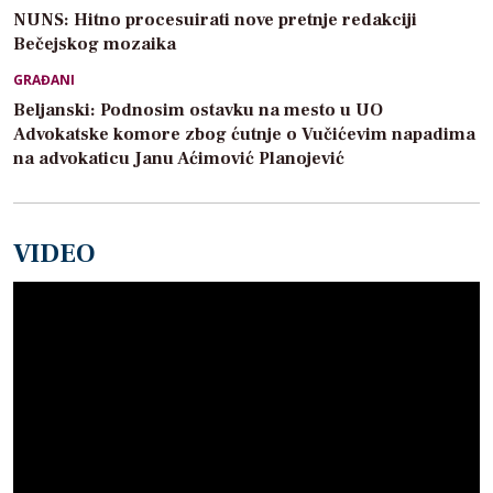
NUNS: Hitno procesuirati nove pretnje redakciji
Bečejskog mozaika
GRAĐANI
Beljanski: Podnosim ostavku na mesto u UO
Advokatske komore zbog ćutnje o Vučićevim napadima
na advokaticu Janu Aćimović Planojević
VIDEO