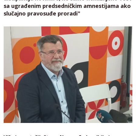
sa ugrađenim predsedničkim amnestijama ako
slučajno pravosuđe proradi"