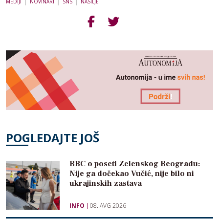
|
|
|
MEDIJI
NOVINARI
SNS
NASILJE
POGLEDAJTE JOŠ
BBC o poseti Zelenskog Beogradu:
Nije ga dočekao Vučić, nije bilo ni
ukrajinskih zastava
INFO
08. AVG 2026