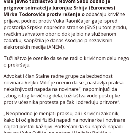
Više javno tužilaštvo u Novom Sadu odbilo je
prigovor snimatelja Juronjuz Srbija (Euronews)
Mirka Todorovića protiv rešenja o
odbačaju krivične
prijave, podnet protiv Vuka Raonića jer ga je ispred
prostorija Srpske napredne stranke (SNS) u tom gradu,
rvačkim zahvatom oborio dok je bio na službenom
zadatku, saopštila je danas Asocijacija nezavisnih
elekronskih medija (ANEM).
Tužilaštvo je ocenilo da se ne radi o krivičnom delu nego
o prekršaju.
Advokat i član Stalne radne grupe za bezbednost
novinara Veljko Milić je ocenio da se „nastavlja praksa
nekažnjivosti napada na novinare“, napominjući da
„zbog istog krivičnog dela, tužilaštva vode postupke
protiv učesnika protesta pa čak i određuju pritvore“.
„Neophodno je menjati praksu, ali i Krivični zakonik,
kako bi očigledni fizički napadi na novinarke i novinare
najzad postali kažnjivi. Podsećam da su najteži napadi