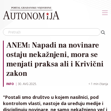
Skip to main content
ANEM: Napadi na novinare
ostaju nekažnjeni, mora se
menjati praksa ali i Krivični
zakon
INFO
30. AVG 2025.
< 1
min čitanja
"Postali smo društvo u kojem nasilnici, pod
kontrolom vlasti, nastoje da uređuju medije i
disciplinuju novinare, ne samo nekažnjeno već i