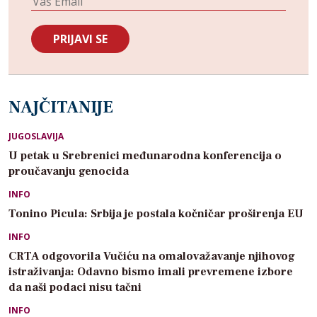
NAJČITANIJE
JUGOSLAVIJA
U petak u Srebrenici međunarodna konferencija o
proučavanju genocida
INFO
Tonino Picula: Srbija je postala kočničar proširenja EU
INFO
CRTA odgovorila Vučiću na omalovažavanje njihovog
istraživanja: Odavno bismo imali prevremene izbore
da naši podaci nisu tačni
INFO