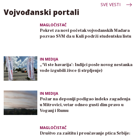
SVE VESTI
Vojvođanski portali
MAGLOČISTAČ
Pokret za novi početak vojvođanskih Mađara
pozvao SVM da u Kuli podrži studentsku listu
IN MEDIJA
„‘Vi ste havarija’: Inđijci posle novog nestanka
vode izgubili živce (i strpljenje)
IN MEDIJA
Požar na deponiji podigao indeks zagađenja
u Mitrovici, vetar odneo gusti dim pravo u
Voganj i Rumu
MAGLOČISTAČ
Društvo za zaštitu i proučavanje ptica Srbije: