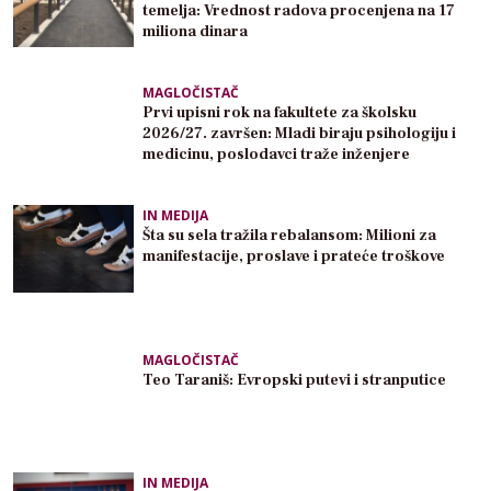
temelja: Vrednost radova procenjena na 17
miliona dinara
MAGLOČISTAČ
Prvi upisni rok na fakultete za školsku
2026/27. završen: Mladi biraju psihologiju i
medicinu, poslodavci traže inženjere
IN MEDIJA
Šta su sela tražila rebalansom: Milioni za
manifestacije, proslave i prateće troškove
MAGLOČISTAČ
Teo Taraniš: Evropski putevi i stranputice
IN MEDIJA