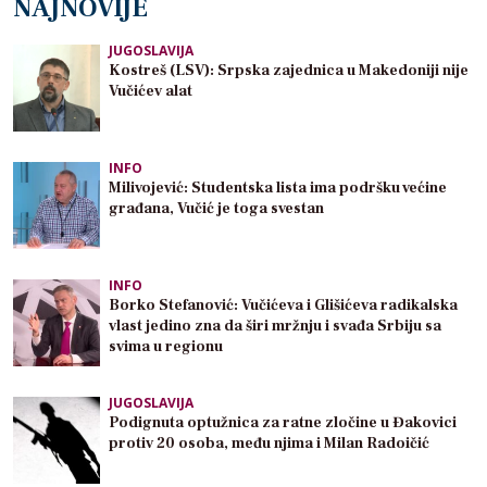
NAJNOVIJE
JUGOSLAVIJA
Kostreš (LSV): Srpska zajednica u Makedoniji nije
Vučićev alat
INFO
Milivojević: Studentska lista ima podršku većine
građana, Vučić je toga svestan
INFO
Borko Stefanović: Vučićeva i Glišićeva radikalska
vlast jedino zna da širi mržnju i svađa Srbiju sa
svima u regionu
JUGOSLAVIJA
Podignuta optužnica za ratne zločine u Đakovici
protiv 20 osoba, među njima i Milan Radoičić