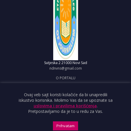
Sutjeska 2
21000 Novi Sad
ndnvns@gmail.com
O PORTALU
IMPRESUM
OBJAVI VEST
Ovaj veb sajt koristi kolačiće da bi unapredili
iskustvo korisnika. Molimo Vas da se upoznate sa
USLOVI KORIŠĆENJA
uslovima i pravilima korišćenja
.
Pretpostavljamo da je to u redu za Vas.
Prihvatam