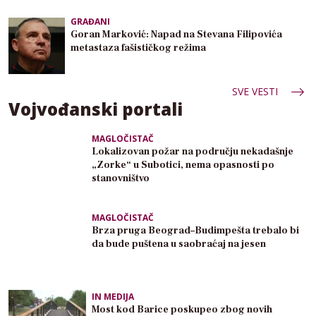
GRAĐANI
Goran Marković: Napad na Stevana Filipovića
metastaza fašističkog režima
SVE VESTI
Vojvođanski portali
MAGLOČISTAČ
Lokalizovan požar na području nekadašnje
„Zorke“ u Subotici, nema opasnosti po
stanovništvo
MAGLOČISTAČ
Brza pruga Beograd–Budimpešta trebalo bi
da bude puštena u saobraćaj na jesen
IN MEDIJA
Most kod Barice poskupeo zbog novih