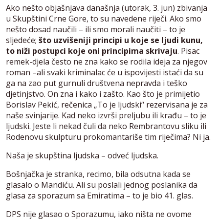
Ako nešto objašnjava današnja (utorak, 3. jun) zbivanja
u Skupštini Crne Gore, to su navedene riječi. Ako smo
nešto dosad naučili – ili smo morali naučiti – to je
sljedeće;
što uzvišeniji principi u koje se ljudi kunu,
to niži postupci koje oni principima skrivaju
. Pisac
remek-djela često ne zna kako se rodila ideja za njegov
roman –ali svaki kriminalac će u ispovijesti istaći da su
ga na zao put gurnuli društvena nepravda i teško
djetinjstvo. On zna i kako i zašto. Kao što je primijetio
Borislav Pekić, rečenica „To je ljudski“ rezervisana je za
naše svinjarije. Kad neko izvrši preljubu ili krađu – to je
ljudski. Jeste li nekad čuli da neko Rembrantovu sliku ili
Rodenovu skulpturu prokomantariše tim riječima? Ni ja.
Naša je skupština ljudska – odveć ljudska.
Bošnjačka je stranka, recimo, bila odsutna kada se
glasalo o Mandiću. Ali su poslali jednog poslanika da
glasa za sporazum sa Emiratima – to je bio 41. glas.
DPS nije glasao o Sporazumu, iako ništa ne ovome