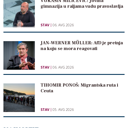
VUKAŠIN MILIĆEVIĆ: Jovina
gimnazija u raljama vudu pravoslavlja
STAV
06. AVG 2026
JAN-WERNER MÜLLER: AfD je pretnja
na koju se mora reagovati
STAV
06. AVG 2026
TIHOMIR PONOŠ: Migrantska ruta i
Ceuta
STAV
05. AVG 2026