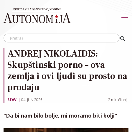
Skip to main content
ANDREJ NIKOLAIDIS:
Skupštinski porno – ova
zemlja i ovi ljudi su prosto na
prodaju
STAV
04. JUN 2025.
2
min čitanja
"Da bi nam bilo bolje, mi moramo biti bolji"