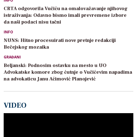
INFO
CRTA odgovorila Vučiću na omalovažavanje njihovog
istraživanja: Odavno bismo imali prevremene izbore
da naši podaci nisu tačni
INFO
NUNS: Hitno procesuirati nove pretnje redakciji
Bečejskog mozaika
GRAĐANI
Beljanski: Podnosim ostavku na mesto u UO
Advokatske komore zbog ćutnje o Vučićevim napadima
na advokaticu Janu Aćimović Planojević
VIDEO