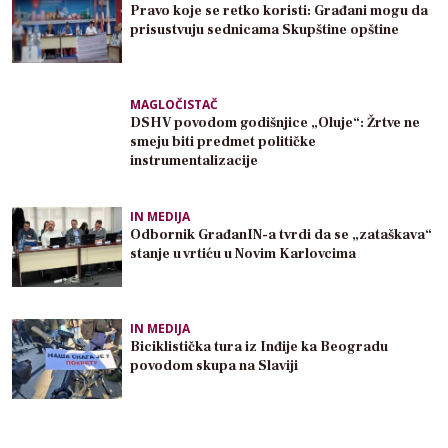
Pravo koje se retko koristi: Građani mogu da
prisustvuju sednicama Skupštine opštine
MAGLOČISTAČ
DSHV povodom godišnjice „Oluje“: Žrtve ne
smeju biti predmet političke
instrumentalizacije
IN MEDIJA
Odbornik GrađanIN-a tvrdi da se „zataškava“
stanje u vrtiću u Novim Karlovcima
IN MEDIJA
Biciklistička tura iz Inđije ka Beogradu
povodom skupa na Slaviji