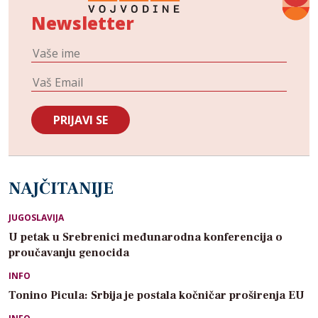
Newsletter
NAJČITANIJE
JUGOSLAVIJA
U petak u Srebrenici međunarodna konferencija o
proučavanju genocida
INFO
Tonino Picula: Srbija je postala kočničar proširenja EU