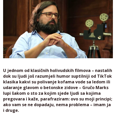
U jednom od klasičnih holivudskih filmova – nastalih
dok su ljudi još razumjeli humor suptilniji od TikTok
klasika kakvi su polivanje kofama vode sa ledom ili
udaranje glavom o betonske zidove – Gručo Marks
lupi šakom o sto za kojim sjede ljudi sa kojima
pregovara i kaže, parafraziram: ovo su moji principi;
ako vam se ne dopadaju, nema problema – imam ja
i druge.