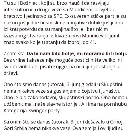
Tu su i Bošnjaci, koji su brzo naučili da razvijaju
interkulturne i druge veze sa Mandićem, a cvjeta i
bratstvo i jedinstvo sa SPC. Ex-suverenističke partije su
nakon još jedne besmislene inicijative dobile još jednu
izlišnu potvrdu da su manjina: što je i bez ničim
izazvanog stvaranja uslova za novi Mandićev trijumf
znao svako ko je u stanju da izbroji do 41.
Znate šta.
Da bi nam bilo bolje, mi moramo biti bolji.
Bez vrline i akseze nije moguće postići ništa veliko: ni
svirati violinu ni pisati knjige, pa ni mijenjati stanje u
državi.
Ono što smo danas (utorak, 3. jun) gledali u Skupštini
nema nikakve veze sa guslanjem o čojstvu i junaštvu.
Ono je bio zakonodavni, skupštinski porno. Ono nema u
udžbenicima „naše slavne istorije“. Ali ima na pornhubu.
Kategorija: swinger party.
Sa onim što se danas (utorak, 3. jun) dešavalo u Crnoj
Gori Srbija nema nikakve veze. Ova zemlja i ovi ljudi su