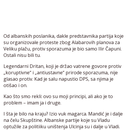
Od albanskih poslanika, dakle predstavnika partija koje
su organizovale proteste zbog Alabarovih planova za
Veliku plažu, protiv sporazuma je bio samo Ilir Čapuni.
Ostali nisu bili tu.
Legendarni Dritan, koji je držao vatrene govore protiv
„koruptivne“ i „antiustavne“ prirode sporazuma, nije
glasao protiv. Kad je salu napustio DPS, sa njima je
otišao i on.
Kao što smo rekli: ovo su moji principi, ali ako je to
problem – imam ja i druge.
I šta je bilo na kraju? Izio vuk magarca. Mandić je i dalje
na čelu Skupštine. Albanske partije koje su Vladu
optužile za politiiku uništenja Ulcinja su i dalje u Vladi.