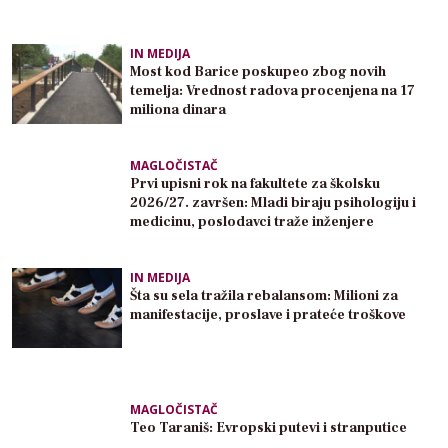
IN MEDIJA
Most kod Barice poskupeo zbog novih
temelja: Vrednost radova procenjena na 17
miliona dinara
MAGLOČISTAČ
Prvi upisni rok na fakultete za školsku
2026/27. završen: Mladi biraju psihologiju i
medicinu, poslodavci traže inženjere
IN MEDIJA
Šta su sela tražila rebalansom: Milioni za
manifestacije, proslave i prateće troškove
MAGLOČISTAČ
Teo Taraniš: Evropski putevi i stranputice