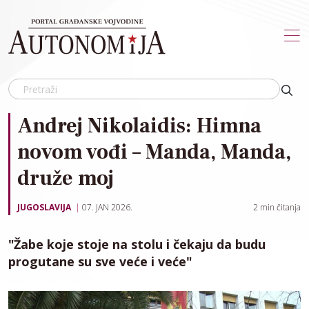
Skip to main content
Andrej Nikolaidis: Himna
novom vođi – Manda, Manda,
druže moj
JUGOSLAVIJA
07. JAN 2026.
2
min čitanja
"Žabe koje stoje na stolu i čekaju da budu
progutane su sve veće i veće"