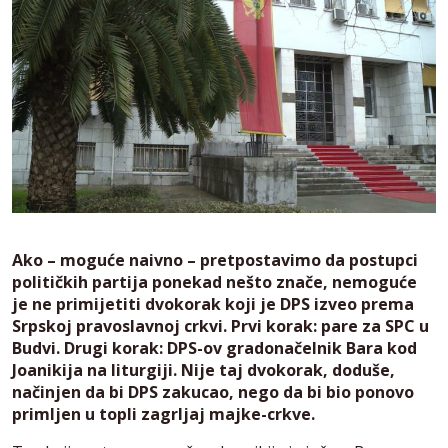
Ako – moguće naivno – pretpostavimo da postupci
političkih partija ponekad nešto znače, nemoguće
je ne primijetiti dvokorak koji je DPS izveo prema
Srpskoj pravoslavnoj crkvi. Prvi korak: pare za SPC u
Budvi. Drugi korak: DPS-ov gradonačelnik Bara kod
Joanikija na liturgiji. Nije taj dvokorak, doduše,
načinjen da bi DPS zakucao, nego da bi bio ponovo
primljen u topli zagrljaj majke-crkve.