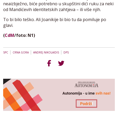
neaizbježno, biće potrebno u skupštini dići ruku za neki
od Mandićevih identitetskih zahtjeva – ili više njih.
To bi bilo teško. Ali Joanikije bi bio tu da pomiluje po
glavi.
(
CdM
/foto: N1)
|
|
|
SPC
CRNA GORA
ANDREJ NIKOLAIDIS
DPS