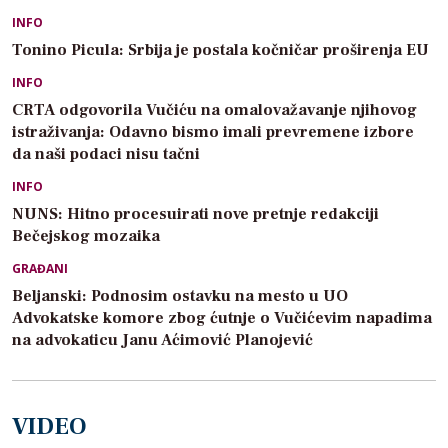
INFO
Tonino Picula: Srbija je postala kočničar proširenja EU
INFO
CRTA odgovorila Vučiću na omalovažavanje njihovog
istraživanja: Odavno bismo imali prevremene izbore
da naši podaci nisu tačni
INFO
NUNS: Hitno procesuirati nove pretnje redakciji
Bečejskog mozaika
GRAĐANI
Beljanski: Podnosim ostavku na mesto u UO
Advokatske komore zbog ćutnje o Vučićevim napadima
na advokaticu Janu Aćimović Planojević
VIDEO