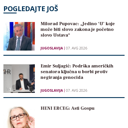
POGLEDAJTE JOŠ
Milorad Pupovac: „Jedino ‘U’ koje
može biti slovo zakona je početno
slovo Ustava“
JUGOSLAVIJA
07. AVG 2026
Emir Suljagić: Podrška američkih
senatora ključna u borbi protiv
negiranja genocida
JUGOSLAVIJA
07. AVG 2026
HENI ERCEG: Asti Gospu