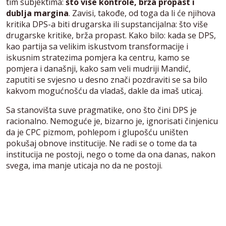
tim subjektima:
što više kontrole, brža propast i
dublja margina
. Zavisi, takođe, od toga da li će njihova
kritika DPS-a biti drugarska ili supstancijalna: što više
drugarske kritike, brža propast. Kako bilo: kada se DPS,
kao partija sa velikim iskustvom transformacije i
iskusnim stratezima pomjera ka centru, kamo se
pomjera i današnji, kako sam veli mudriji Mandić,
zaputiti se svjesno u desno znači pozdraviti se sa bilo
kakvom mogućnošću da vladaš, dakle da imaš uticaj.
Sa stanovišta suve pragmatike, ono što čini DPS je
racionalno. Nemoguće je, bizarno je, ignorisati činjenicu
da je CPC pizmom, pohlepom i glupošću uništen
pokušaj obnove institucije. Ne radi se o tome da ta
institucija ne postoji, nego o tome da ona danas, nakon
svega, ima manje uticaja no da ne postoji.