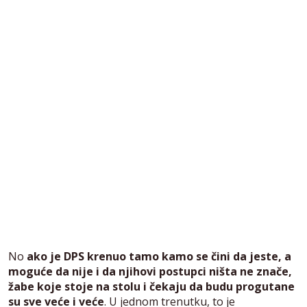
No
ako je DPS krenuo tamo kamo se čini da jeste, a
moguće da nije i da njihovi postupci ništa ne znače,
žabe koje stoje na stolu i čekaju da budu progutane
su sve veće i veće
. U jednom trenutku, to je