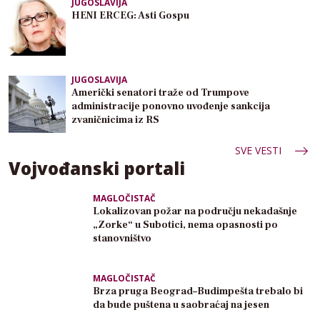
JUGOSLAVIJA
HENI ERCEG: Asti Gospu
JUGOSLAVIJA
Američki senatori traže od Trumpove
administracije ponovno uvođenje sankcija
zvaničnicima iz RS
SVE VESTI
Vojvođanski portali
MAGLOČISTAČ
Lokalizovan požar na području nekadašnje
„Zorke“ u Subotici, nema opasnosti po
stanovništvo
MAGLOČISTAČ
Brza pruga Beograd–Budimpešta trebalo bi
da bude puštena u saobraćaj na jesen