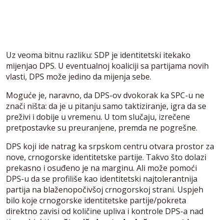
Uz veoma bitnu razliku: SDP je identitetski itekako
mijenjao DPS. U eventualnoj koaliciji sa partijama novih
vlasti, DPS može jedino da mijenja sebe.
Moguće je, naravno, da DPS-ov dvokorak ka SPC-u ne
znači ništa: da je u pitanju samo taktiziranje, igra da se
preživi i dobije u vremenu. U tom slučaju, izrečene
pretpostavke su preuranjene, premda ne pogrešne.
DPS koji ide natrag ka srpskom centru otvara prostor za
nove, crnogorske identitetske partije. Takvo što dolazi
prekasno i osuđeno je na marginu. Ali može pomoći
DPS-u da se profiliše kao identitetski najtolerantnija
partija na blaženopočivšoj crnogorskoj strani. Uspjeh
bilo koje crnogorske identitetske partije/pokreta
direktno zavisi od količine upliva i kontrole DPS-a nad