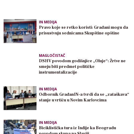
IN MEDIJA
Pravo koje se retko koristi: Građani mogu da
prisustvuju sednicama Skupštine opštine
MAGLOČISTAČ
DSHV povodom godišnjice „Oluje“: Žrtve ne
smeju biti predmet političke
instrumentalizacije
IN MEDIJA
Odbornik GrađanIN-a tvrdi da se „zataškava“
stanje u vrtiću u Novim Karlovcima
IN MEDIJA
Biciklistička tura iz Inđije ka Beogradu
povodom skupa na Slaviji