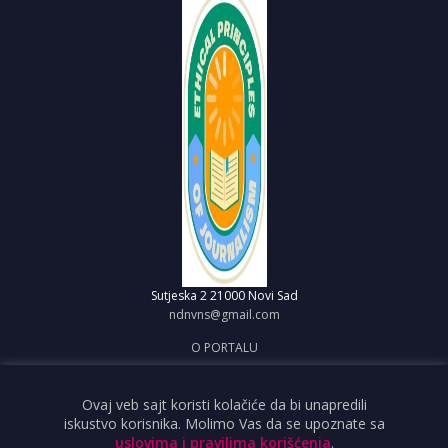
Sutjeska 2
21000 Novi Sad
ndnvns@gmail.com
O PORTALU
IMPRESUM
OBJAVI VEST
Ovaj veb sajt koristi kolačiće da bi unapredili
iskustvo korisnika. Molimo Vas da se upoznate sa
USLOVI KORIŠĆENJA
uslovima i pravilima korišćenja
.