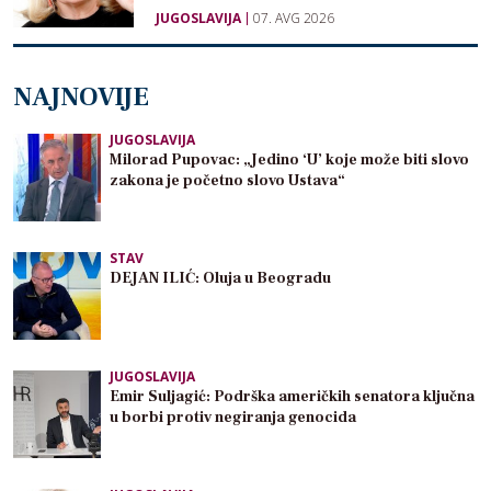
JUGOSLAVIJA
07. AVG 2026
NAJNOVIJE
JUGOSLAVIJA
Milorad Pupovac: „Jedino ‘U’ koje može biti slovo
zakona je početno slovo Ustava“
STAV
DEJAN ILIĆ: Oluja u Beogradu
JUGOSLAVIJA
Emir Suljagić: Podrška američkih senatora ključna
u borbi protiv negiranja genocida