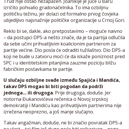
Trud nije ostao nezapažen. Joanikije je juče u Baru
izričito pohvalio gradonačelnika. To ima ozbiljnu
političku težinu, jer dolazi od formalno prvog čovjeka
ubjedljivo najsnažnije političke organizacije u Crnoj Gori.
Reklo bi se, dakle, ako pretpostavimo – moguće naivno
– da postupci DPS-a nešto znače, da je ta partija odlučila
da sebe učini prihvatljivim koalicionim partnerom za
partije većine. Dio posla će odraditi tužilaštvo. Dio DPS-a
koji ne bude u zatvoru moći će da iskaže poniznost pred
SPC i u identitetskim pitanjima zauzme poziciju bližu
fabričkim postavkama te partije.
U slučaju ozbiljne svađe između Spajića i Mandića,
takav DPS mogao bi biti pogodan da podrži
jednoga… ili drugoga
. Prije drugoga, doduše. Jer
notorna Đukanovićeva rečenica o Novoj srpskoj
demokratiji i Mandiću kao prihvatljivim partnerima nije
izrečena neoprezno, a još manje slučajno.
Takav angažman, doduše, ne bi značio povratak DPS-a
na vlast – taj film još dugo neće biti prikazivan – nego