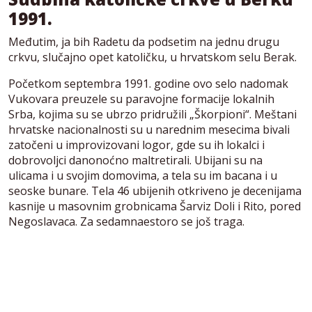
1991.
Međutim, ja bih Radetu da podsetim na jednu drugu
crkvu, slučajno opet katoličku, u hrvatskom selu Berak.
Početkom septembra 1991. godine ovo selo nadomak
Vukovara preuzele su paravojne formacije lokalnih
Srba, kojima su se ubrzo pridružili „Škorpioni“. Meštani
hrvatske nacionalnosti su u narednim mesecima bivali
zatočeni u improvizovani logor, gde su ih lokalci i
dobrovoljci danonoćno maltretirali. Ubijani su na
ulicama i u svojim domovima, a tela su im bacana i u
seoske bunare. Tela 46 ubijenih otkriveno je decenijama
kasnije u masovnim grobnicama Šarviz Doli i Rito, pored
Negoslavaca. Za sedamnaestoro se još traga.