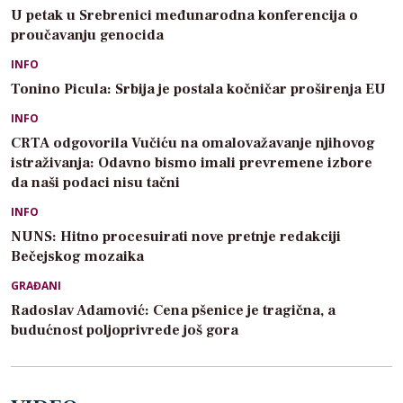
U petak u Srebrenici međunarodna konferencija o
proučavanju genocida
INFO
Tonino Picula: Srbija je postala kočničar proširenja EU
INFO
CRTA odgovorila Vučiću na omalovažavanje njihovog
istraživanja: Odavno bismo imali prevremene izbore
da naši podaci nisu tačni
INFO
NUNS: Hitno procesuirati nove pretnje redakciji
Bečejskog mozaika
GRAĐANI
Radoslav Adamović: Cena pšenice je tragična, a
budućnost poljoprivrede još gora