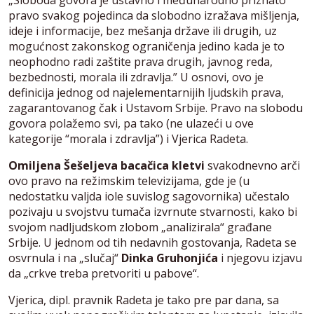
pravo svakog pojedinca da slobodno izražava mišljenja,
ideje i informacije, bez mešanja države ili drugih, uz
mogućnost zakonskog ograničenja jedino kada je to
neophodno radi zaštite prava drugih, javnog reda,
bezbednosti, morala ili zdravlja.” U osnovi, ovo je
definicija jednog od najelementarnijih ljudskih prava,
zagarantovanog čak i Ustavom Srbije. Pravo na slobodu
govora polažemo svi, pa tako (ne ulazeći u ove
kategorije “morala i zdravlja”) i Vjerica Radeta.
Omiljena Šešeljeva bacačica kletvi
svakodnevno arči
ovo pravo na režimskim televizijama, gde je (u
nedostatku valjda iole suvislog sagovornika) učestalo
pozivaju u svojstvu tumača izvrnute stvarnosti, kako bi
svojom nadljudskom zlobom „analizirala“ građane
Srbije. U jednom od tih nedavnih gostovanja, Radeta se
osvrnula i na „slučaj“
Dinka Gruhonjića
i njegovu izjavu
da „crkve treba pretvoriti u pabove“.
Vjerica, dipl. pravnik Radeta je tako pre par dana, sa