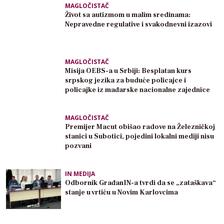
MAGLOČISTAČ
Život sa autizmom u malim sredinama:
Nepravedne regulative i svakodnevni izazovi
MAGLOČISTAČ
Misija OEBS-a u Srbiji: Besplatan kurs
srpskog jezika za buduće policajce i
policajke iz mađarske nacionalne zajednice
MAGLOČISTAČ
Premijer Macut obišao radove na Železničkoj
stanici u Subotici, pojedini lokalni mediji nisu
pozvani
IN MEDIJA
Odbornik GrađanIN-a tvrdi da se „zataškava“
stanje u vrtiću u Novim Karlovcima