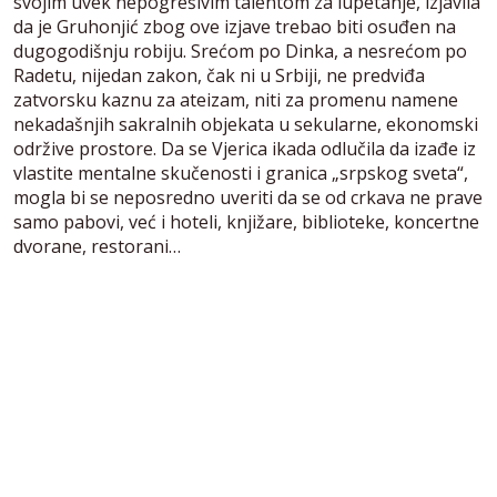
svojim uvek nepogrešivim talentom za lupetanje, izjavila
da je Gruhonjić zbog ove izjave trebao biti osuđen na
dugogodišnju robiju. Srećom po Dinka, a nesrećom po
Radetu, nijedan zakon, čak ni u Srbiji, ne predviđa
zatvorsku kaznu za ateizam, niti za promenu namene
nekadašnjih sakralnih objekata u sekularne, ekonomski
održive prostore. Da se Vjerica ikada odlučila da izađe iz
vlastite mentalne skučenosti i granica „srpskog sveta“,
mogla bi se neposredno uveriti da se od crkava ne prave
samo pabovi, već i hoteli, knjižare, biblioteke, koncertne
dvorane, restorani…