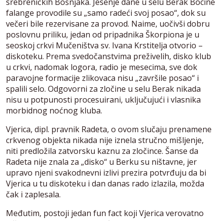
srebreničkih Bošnjaka. Jesenje dane u selu Berak Bocine
falange provodile su „samo radeći svoj posao“, dok su
večeri bile rezervisane za provod. Naime, uočivši dobru
poslovnu priliku, jedan od pripadnika Škorpiona je u
seoskoj crkvi Mučeništva sv. Ivana Krstitelja otvorio –
diskoteku. Prema svedočanstvima preživelih, disko klub
u crkvi, nadomak logora, radio je mesecima, sve dok
paravojne formacije zlikovaca nisu „završile posao“ i
spalili selo. Odgovorni za zločine u selu Berak nikada
nisu u potpunosti procesuirani, uključujući i vlasnika
morbidnog noćnog kluba.
Vjerica, dipl. pravnik Radeta, o ovom slučaju prenamene
crkvenog objekta nikada nije iznela stručno mišljenje,
niti predložila zatvorsku kaznu za zločince. Šanse da
Radeta nije znala za „disko“ u Berku su ništavne, jer
upravo njeni svakodnevni izlivi prezira potvrđuju da bi
Vjerica u tu diskoteku i dan danas rado izlazila, možda
čak i zaplesala.
Međutim, postoji jedan fun fact koji Vjerica verovatno