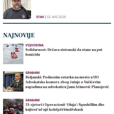
STAV
02. AVG 2026
NAJNOVIJE
VOJVODINA
Solidarnost: Država sistemski da stane na put
femicidu
GRAĐANI
Beljanski: Podnosim ostavku na mesto u UO
Advokatske komore zbog ćutnje o Vučićevim
napadima na advokaticu Janu Aćimović Planojević
GRAĐANI
31-vjetori i Operacionit ‘Oluja’: Ngushëllim dhe
kujtesë në një kohëpërbindëshash