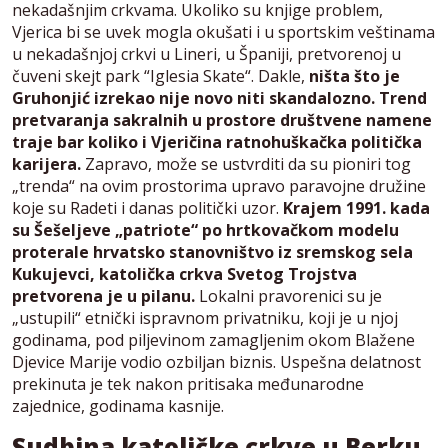
nekadašnjim crkvama. Ukoliko su knjige problem,
Vjerica bi se uvek mogla okušati i u sportskim veštinama
u nekadašnjoj crkvi u Lineri, u Španiji, pretvorenoj u
čuveni skejt park “Iglesia Skate“. Dakle,
ništa što je
Gruhonjić izrekao nije novo niti skandalozno. Trend
pretvaranja sakralnih u prostore društvene namene
traje bar koliko i Vjeričina ratnohuškačka politička
karijera.
Zapravo, može se ustvrditi da su pioniri tog
„trenda“ na ovim prostorima upravo paravojne družine
koje su Radeti i danas politički uzor.
Krajem 1991. kada
su Šešeljeve „patriote“ po hrtkovačkom modelu
proterale hrvatsko stanovništvo iz sremskog sela
Kukujevci, katolička crkva Svetog Trojstva
pretvorena je u pilanu.
Lokalni pravorenici su je
„ustupili“ etnički ispravnom privatniku, koji je u njoj
godinama, pod piljevinom zamagljenim okom Blažene
Djevice Marije vodio ozbiljan biznis. Uspešna delatnost
prekinuta je tek nakon pritisaka međunarodne
zajednice, godinama kasnije.
Sudbina katoličke crkve u Berku