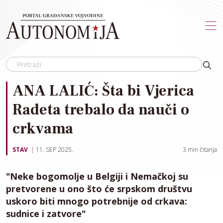
Skip to main content
ANA LALIĆ: Šta bi Vjerica
Radeta trebalo da nauči o
crkvama
STAV
11. SEP 2025.
3
min čitanja
"Neke bogomolje u Belgiji i Nemačkoj su
pretvorene u ono što će srpskom društvu
uskoro biti mnogo potrebnije od crkava:
sudnice i zatvore"