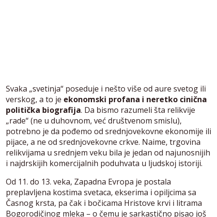
Svaka „svetinja“ poseduje i nešto više od aure svetog ili
verskog, a to je
ekonomski profana i neretko cinična
politička biografija
. Da bismo razumeli šta relikvije
„rade“ (ne u duhovnom, već društvenom smislu),
potrebno je da pođemo od srednjovekovne ekonomije ili
pijace, a ne od srednjovekovne crkve. Naime, trgovina
relikvijama u srednjem veku bila je jedan od najunosnijih
i najdrskijih komercijalnih poduhvata u ljudskoj istoriji.
Od 11. do 13. veka, Zapadna Evropa je postala
preplavljena kostima svetaca, ekserima i opiljcima sa
Časnog krsta, pa čak i bočicama Hristove krvi i litrama
Bogorodičinog mleka – o čemu je sarkastično pisao još