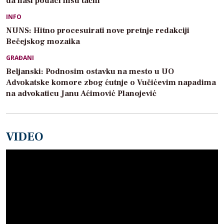
da naši podaci nisu tačni
INFO
NUNS: Hitno procesuirati nove pretnje redakciji
Bečejskog mozaika
GRAĐANI
Beljanski: Podnosim ostavku na mesto u UO
Advokatske komore zbog ćutnje o Vučićevim napadima
na advokaticu Janu Aćimović Planojević
VIDEO