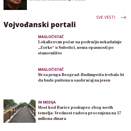
SVE VESTI
Vojvođanski portali
MAGLOČISTAČ
Lokalizovan požar na području nekadašnje
„Zorke“ u Subotici, nema opasnosti po
stanovništvo
MAGLOČISTAČ
Brza pruga Beograd–Budimpešta trebalo bi
da bude puštena u saobraćaj na jesen
IN MEDIJA
Most kod Barice poskupeo zbog novih
temelja: Vrednost radova procenjena na 17
miliona dinara