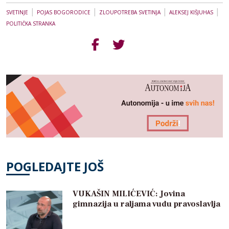
|
|
|
|
SVETINJE
POJAS BOGORODICE
ZLOUPOTREBA SVETINJA
ALEKSEJ KIŠJUHAS
POLITIČKA STRANKA
POGLEDAJTE JOŠ
VUKAŠIN MILIĆEVIĆ: Jovina
gimnazija u raljama vudu pravoslavlja