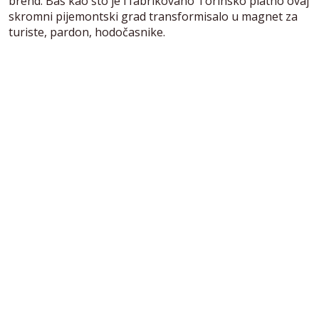
brend. Baš kao što je i fabrikovano Torinsko platno ovaj
skromni pijemontski grad transformisalo u magnet za
turiste, pardon, hodočasnike.