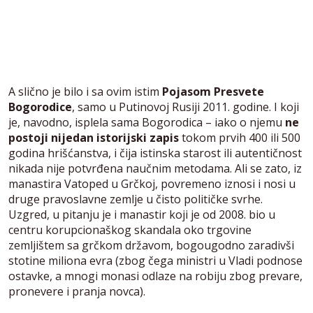
A slično je bilo i sa ovim istim
Pojasom Presvete
Bogorodice
, samo u Putinovoj Rusiji 2011. godine. I koji
je, navodno, isplela sama Bogorodica – iako o njemu
ne
postoji nijedan istorijski zapis
tokom prvih 400 ili 500
godina hrišćanstva, i čija istinska starost ili autentičnost
nikada nije potvrđena naučnim metodama. Ali se zato, iz
manastira Vatoped u Grčkoj, povremeno iznosi i nosi u
druge pravoslavne zemlje u čisto političke svrhe.
Uzgred, u pitanju je i manastir koji je od 2008. bio u
centru korupcionaškog skandala oko trgovine
zemljištem sa grčkom državom, bogougodno zaradivši
stotine miliona evra (zbog čega ministri u Vladi podnose
ostavke, a mnogi monasi odlaze na robiju zbog prevare,
pronevere i pranja novca).