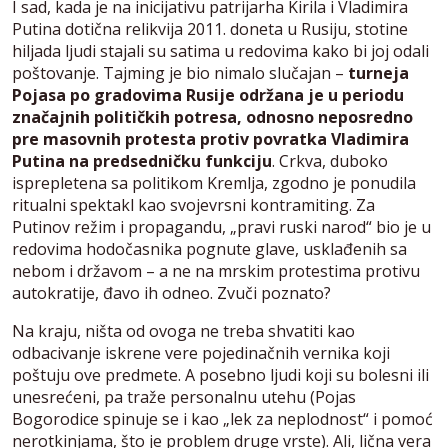
I sad, kada je na inicijativu patrijarha Kirila i Vladimira
Putina dotična relikvija 2011. doneta u Rusiju, stotine
hiljada ljudi stajali su satima u redovima kako bi joj odali
poštovanje. Tajming je bio nimalo slučajan –
turneja
Pojasa po gradovima Rusije održana je u periodu
značajnih političkih potresa, odnosno neposredno
pre masovnih protesta protiv povratka Vladimira
Putina na predsedničku funkciju
. Crkva, duboko
isprepletena sa politikom Kremlja, zgodno je ponudila
ritualni spektakl kao svojevrsni kontramiting. Za
Putinov režim i propagandu, „pravi ruski narod“ bio je u
redovima hodočasnika pognute glave, usklađenih sa
nebom i državom – a ne na mrskim protestima protivu
autokratije, đavo ih odneo. Zvuči poznato?
Na kraju, ništa od ovoga ne treba shvatiti kao
odbacivanje iskrene vere pojedinačnih vernika koji
poštuju ove predmete. A posebno ljudi koji su bolesni ili
unesrećeni, pa traže personalnu utehu (Pojas
Bogorodice spinuje se i kao „lek za neplodnost“ i pomoć
nerotkinjama, što je problem druge vrste). Ali, lična vera