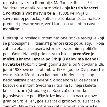
u postsocijalizmu Rumunije, Mađarske, Rusije i Srbije,
što detaljno analizira antropološkinja
Ketrin Verderi
(„
Politički život mrtvih tela
“, 1999). Relikvija u
savremenoj političkoj kulturi ne funkcioniše samo kao
predmet privatne vere, već i kao instrument masovne
mobilizacije.
U pitanju je nosilac ili totem nacionalističke teologije koji
se procesijama („litijama“) prenosi kroz populaciju, i koja
zatim treba da se oseća istorijski izabranim i politički
poslušnim. Najbolji primer za to bilo je
prenošenje
moštiju kneza Lazara po Srbiji (i delovima Bosne i
Hrvatske)
tokom čitavih godinu dana, od Vidovdana (28.
juna) 1988. sve do septembra 1989. godine. Ovi posmrtni
ostaci iskorišćeni su za kampanju buđenja srpskog
nacionalizma predvođenu Slobodanom Miloševićem i
kosovskim mitom. Svečana i ritualna turneja skeleta
kneza Lazara (stradalog na Kosovu) u trenutku
jugoslovenske političke krize imala je da nacrta nove
granice Srbije, jer „gde su srpski grobovi, tu su srpske
zemlje“. Bila je to upotreba svetinja od strane Srpske