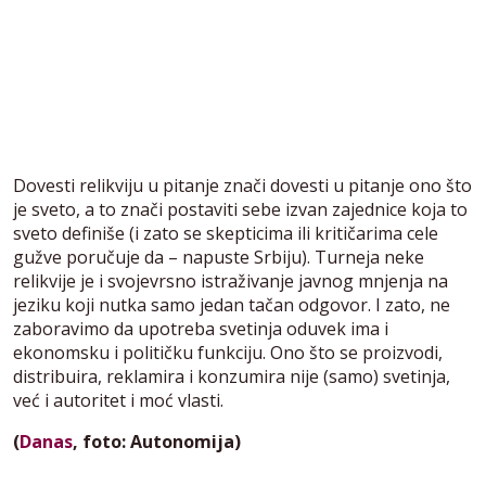
Dovesti relikviju u pitanje znači dovesti u pitanje ono što
je sveto, a to znači postaviti sebe izvan zajednice koja to
sveto definiše (i zato se skepticima ili kritičarima cele
gužve poručuje da – napuste Srbiju). Turneja neke
relikvije je i svojevrsno istraživanje javnog mnjenja na
jeziku koji nutka samo jedan tačan odgovor. I zato, ne
zaboravimo da upotreba svetinja oduvek ima i
ekonomsku i političku funkciju. Ono što se proizvodi,
distribuira, reklamira i konzumira nije (samo) svetinja,
već i autoritet i moć vlasti.
(
Danas
, foto: Autonomija)