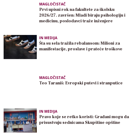
MAGLOČISTAČ
Prvi upisni rok na fakultete za školsku
2026/27. završen: Mladi biraju psihologiju i
medicinu, poslodavci traže inženjere
IN MEDIJA
Šta su sela tražila rebalansom: Milioni za
manifestacije, proslave i prateće troškove
MAGLOČISTAČ
Teo Taraniš: Evropski putevi i stranputice
IN MEDIJA
Pravo koje se retko koristi: Građani mogu da
prisustvuju sednicama Skupštine opštine