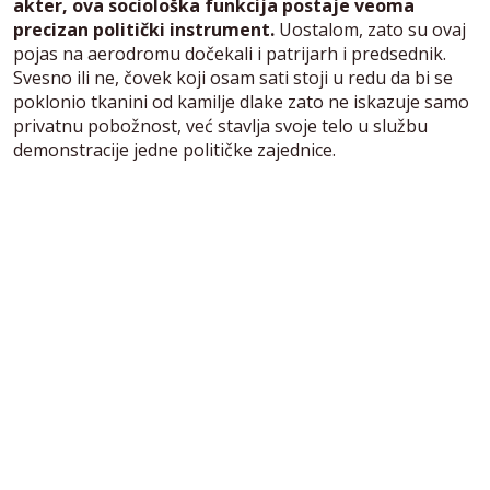
akter, ova sociološka funkcija postaje veoma
precizan politički instrument.
Uostalom, zato su ovaj
pojas na aerodromu dočekali i patrijarh i predsednik.
Svesno ili ne, čovek koji osam sati stoji u redu da bi se
poklonio tkanini od kamilje dlake zato ne iskazuje samo
privatnu pobožnost, već stavlja svoje telo u službu
demonstracije jedne političke zajednice.