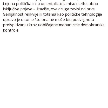
i njena politička instrumentalizacija nisu međusobno
isključive pojave – štaviše, ova druga zavisi od prve.
Genijalnost relikvije ili totema kao političke tehnologije
upravo je u tome što ona ne može biti podvrgnuta
preispitivanju kroz uobičajene mehanizme demokratske
kontrole.