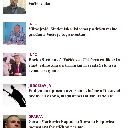
Vučićev alat
INFO
Milivojević: Studentska lista ima podršku većine
građana, Vučić je toga svestan
INFO
Borko Stefanović: Vučićeva i Glišićeva radikalska
vlast jedino zna da širi mržnju i svađa Srbiju sa
svima u regionu
JUGOSLAVIJA
Podignuta optužnica za ratne zločine u Đakovici
protiv 20 osoba, među njima i Milan Radoičić
GRAĐANI
Goran Marković: Napad na Stevana Filipovića
metastaza fašističkog režima