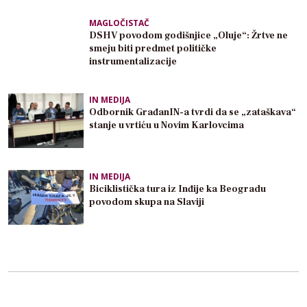
MAGLOČISTAČ
DSHV povodom godišnjice „Oluje“: Žrtve ne
smeju biti predmet političke
instrumentalizacije
IN MEDIJA
Odbornik GrađanIN-a tvrdi da se „zataškava“
stanje u vrtiću u Novim Karlovcima
IN MEDIJA
Biciklistička tura iz Inđije ka Beogradu
povodom skupa na Slaviji