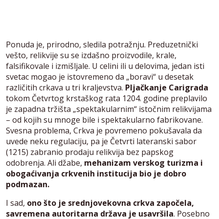
Ponuda je, prirodno, sledila potražnju. Preduzetnički
vešto, relikvije su se izdašno proizvodile, krale,
falsifikovale i izmišljale. U celini ili u delovima, jedan isti
svetac mogao je istovremeno da „boravi“ u desetak
različitih crkava u tri kraljevstva.
Pljačkanje Carigrada
tokom Četvrtog krstaškog rata 1204. godine preplavilo
je zapadna tržišta „spektakularnim“ istočnim relikvijama
– od kojih su mnoge bile i spektakularno fabrikovane.
Svesna problema, Crkva je povremeno pokušavala da
uvede neku regulaciju, pa je Četvrti lateranski sabor
(1215) zabranio prodaju relikvija bez papskog
odobrenja. Ali džabe,
mehanizam verskog turizma i
obogaćivanja crkvenih institucija bio je dobro
podmazan.
I sad,
ono što je srednjovekovna crkva započela,
savremena autoritarna država je usavršila
. Posebno