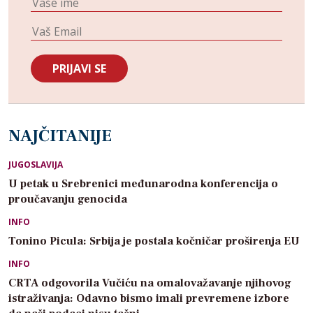
NAJČITANIJE
JUGOSLAVIJA
U petak u Srebrenici međunarodna konferencija o
proučavanju genocida
INFO
Tonino Picula: Srbija je postala kočničar proširenja EU
INFO
CRTA odgovorila Vučiću na omalovažavanje njihovog
istraživanja: Odavno bismo imali prevremene izbore