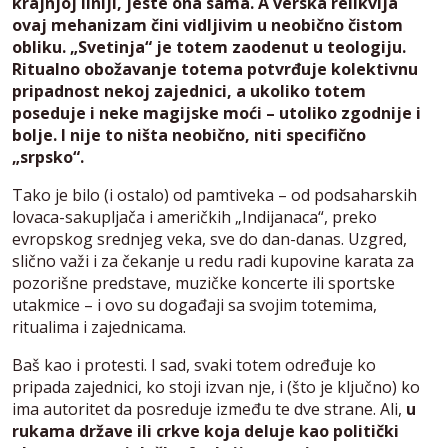
krajnjoj liniji, jeste ona sama. A verska relikvija
ovaj mehanizam čini vidljivim u neobično čistom
obliku. „Svetinja“ je totem zaodenut u teologiju.
Ritualno obožavanje totema potvrđuje kolektivnu
pripadnost nekoj zajednici, a ukoliko totem
poseduje i neke magijske moći – utoliko zgodnije i
bolje. I nije to ništa neobično, niti specifično
„srpsko“.
Tako je bilo (i ostalo) od pamtiveka – od podsaharskih
lovaca-sakupljača i američkih „Indijanaca“, preko
evropskog srednjeg veka, sve do dan-danas. Uzgred,
slično važi i za čekanje u redu radi kupovine karata za
pozorišne predstave, muzičke koncerte ili sportske
utakmice – i ovo su događaji sa svojim totemima,
ritualima i zajednicama.
Baš kao i protesti. I sad, svaki totem određuje ko
pripada zajednici, ko stoji izvan nje, i (što je ključno) ko
ima autoritet da posreduje između te dve strane. Ali,
u
rukama države ili crkve koja deluje kao politički