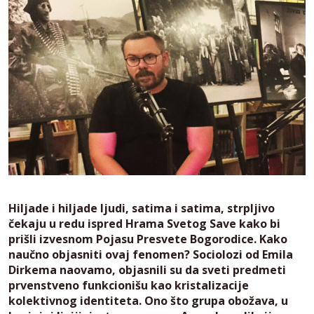
Hiljade i hiljade ljudi, satima i satima, strpljivo
čekaju u redu ispred Hrama Svetog Save kako bi
prišli izvesnom Pojasu Presvete Bogorodice. Kako
naučno objasniti ovaj fenomen? Sociolozi od Emila
Dirkema naovamo, objasnili su da sveti predmeti
prvenstveno funkcionišu kao kristalizacije
kolektivnog identiteta. Ono što grupa obožava, u