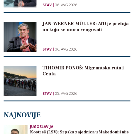
STAV
06. AVG 2026
JAN-WERNER MÜLLER: AfD je pretnja
na koju se mora reagovati
STAV
06. AVG 2026
TIHOMIR PONOŠ: Migrantska ruta i
Ceuta
STAV
05. AVG 2026
NAJNOVIJE
JUGOSLAVIJA
Kostreš (LSV): Srpska zajednica u Makedoniji nije