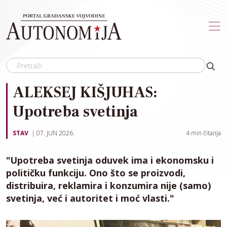
Skip to main content
ALEKSEJ KIŠJUHAS:
Upotreba svetinja
STAV
07. JUN 2026.
4
min čitanja
"Upotreba svetinja oduvek ima i ekonomsku i
političku funkciju. Ono što se proizvodi,
distribuira, reklamira i konzumira nije (samo)
svetinja, već i autoritet i moć vlasti."