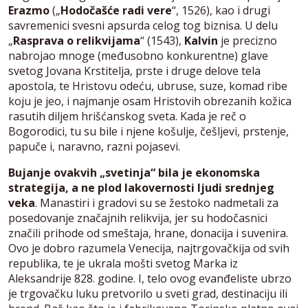
Erazmo
(„
Hodočašće radi vere
“, 1526), kao i drugi
savremenici svesni apsurda celog tog biznisa. U delu
„
Rasprava o relikvijama
“ (1543),
Kalvin
je precizno
nabrojao mnoge (međusobno konkurentne) glave
svetog Jovana Krstitelja, prste i druge delove tela
apostola, te Hristovu odeću, ubruse, suze, komad ribe
koju je jeo, i najmanje osam Hristovih obrezanih kožica
rasutih diljem hrišćanskog sveta. Kada je reč o
Bogorodici, tu su bile i njene košulje, češljevi, prstenje,
papuče i, naravno, razni pojasevi.
Bujanje ovakvih „svetinja“ bila je ekonomska
strategija, a ne plod lakovernosti ljudi srednjeg
veka
. Manastiri i gradovi su se žestoko nadmetali za
posedovanje značajnih relikvija, jer su hodočasnici
značili prihode od smeštaja, hrane, donacija i suvenira.
Ovo je dobro razumela Venecija, najtrgovačkija od svih
republika, te je ukrala mošti svetog Marka iz
Aleksandrije 828. godine. I, telo ovog evanđeliste ubrzo
je trgovačku luku pretvorilo u sveti grad, destinaciju ili