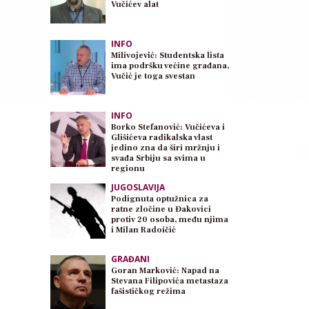
Vučićev alat
INFO
Milivojević: Studentska lista
ima podršku većine građana,
Vučić je toga svestan
INFO
Borko Stefanović: Vučićeva i
Glišićeva radikalska vlast
jedino zna da širi mržnju i
svađa Srbiju sa svima u
regionu
JUGOSLAVIJA
Podignuta optužnica za
ratne zločine u Đakovici
protiv 20 osoba, među njima
i Milan Radoičić
GRAĐANI
Goran Marković: Napad na
Stevana Filipovića metastaza
fašističkog režima