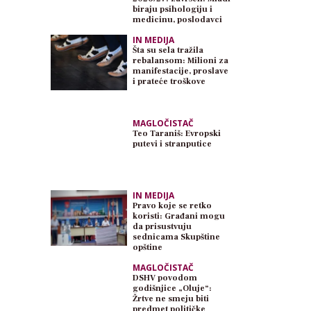
biraju psihologiju i
medicinu, poslodavci
traže inženjere
IN MEDIJA
Šta su sela tražila
rebalansom: Milioni za
manifestacije, proslave
i prateće troškove
MAGLOČISTAČ
Teo Taraniš: Evropski
putevi i stranputice
IN MEDIJA
Pravo koje se retko
koristi: Građani mogu
da prisustvuju
sednicama Skupštine
opštine
MAGLOČISTAČ
DSHV povodom
godišnjice „Oluje“:
Žrtve ne smeju biti
predmet političke