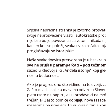
Srpska napredna stranka je izvorno prosveti
svoje neprosvećene vlasti i autokratske prop
nije bila bolje povezana sa svetom, nikada nije
kamen koji se položi, svaka traka asfalta koja 
proglašavaju se istorijskim.
Naša svakodnevica pretvorena je u beskrajni d
sve ne sruši u paramparčad – pod težino
sažeo u Kleovoj slici „Anđela istorije“ koji 
nosi u budućnost.
Ako je progres ono što vidimo na televiziji
Zašto mladi i dalje u masama odlaze u Slove
plata raste na papiru, ali u prodavnici ne mo
trešanja? Zašto bolnice dobijaju nove fasade,
mesecima na pregled? To su ona pitanja koja 