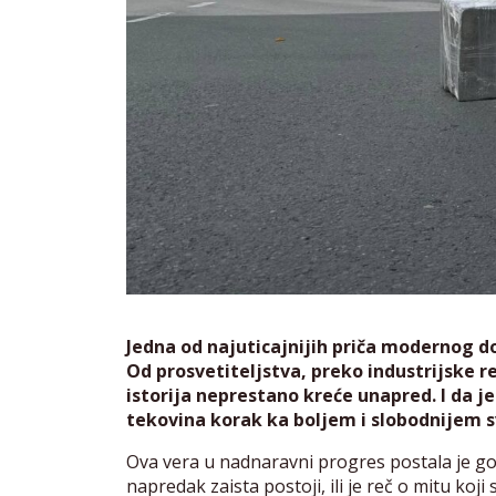
Jedna od najuticajnijih priča modernog do
Od prosvetiteljstva, preko industrijske r
istorija neprestano kreće unapred. I da je
tekovina korak ka boljem i slobodnijem s
Ova vera u nadnaravni progres postala je go
napredak zaista postoji, ili je reč o mitu koj