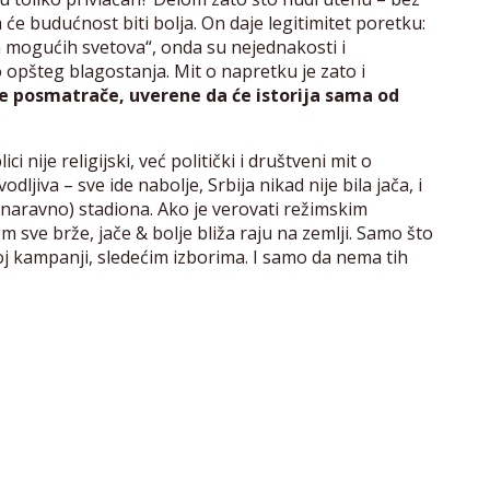
će budućnost biti bolja. On daje legitimitet poretku:
 mogućih svetova“, onda su nejednakosti i
opšteg blagostanja. Mit o napretku je zato i
ne posmatrače, uverene da će istorija sama od
 nije religijski, već politički i društveni mit o
ljiva – sve ide nabolje, Srbija nikad nije bila jača, i
 (naravno) stadiona. Ako je verovati režimskim
m sve brže, jače & bolje bliža raju na zemlji. Samo što
ćoj kampanji, sledećim izborima. I samo da nema tih