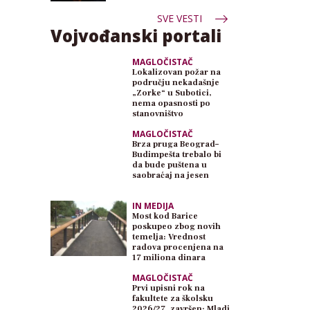
SVE VESTI
Vojvođanski portali
MAGLOČISTAČ
Lokalizovan požar na
području nekadašnje
„Zorke“ u Subotici,
nema opasnosti po
stanovništvo
MAGLOČISTAČ
Brza pruga Beograd–
Budimpešta trebalo bi
da bude puštena u
saobraćaj na jesen
IN MEDIJA
Most kod Barice
poskupeo zbog novih
temelja: Vrednost
radova procenjena na
17 miliona dinara
MAGLOČISTAČ
Prvi upisni rok na
fakultete za školsku
2026/27. završen: Mladi