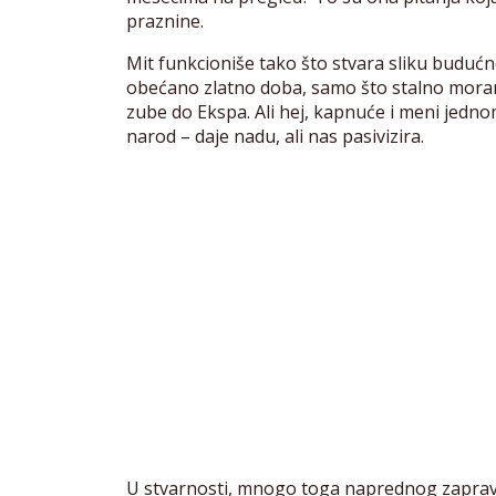
praznine.
Mit funkcioniše tako što stvara sliku budućn
obećano zlatno doba, samo što stalno mora
zube do Ekspa. Ali hej, kapnuće i meni jedn
narod – daje nadu, ali nas pasivizira.
U stvarnosti, mnogo toga naprednog zapravo