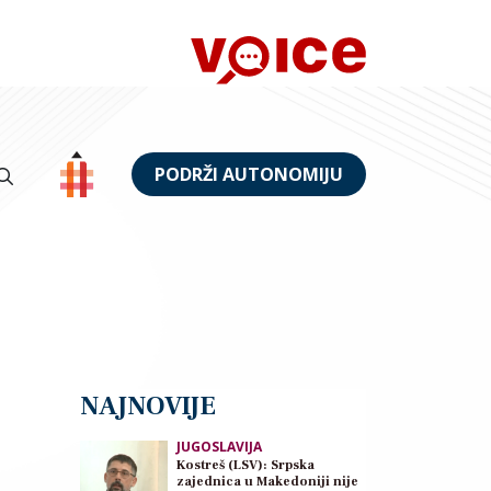
PODRŽI AUTONOMIJU
NAJNOVIJE
JUGOSLAVIJA
Kostreš (LSV): Srpska
zajednica u Makedoniji nije