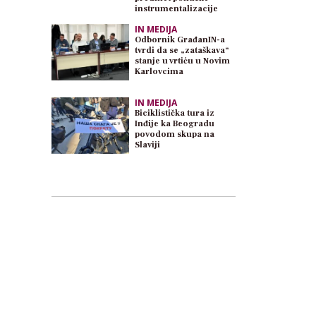
instrumentalizacije
IN MEDIJA
Odbornik GrađanIN-a
tvrdi da se „zataškava“
stanje u vrtiću u Novim
Karlovcima
IN MEDIJA
Biciklistička tura iz
Inđije ka Beogradu
povodom skupa na
Slaviji