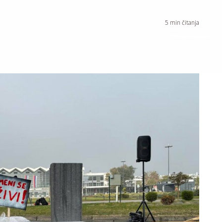
5
min čitanja