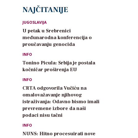
NAJČITANIJE
JUGOSLAVIJA
U petak u Srebrenici
međunarodna konferencija o
proučavanju genocida
INFO
Tonino Picula: Srbija je postala
kočničar proširenja EU
INFO
CRTA odgovorila Vučiću na
omalovažavanje njihovog
istraživanja: Odavno bismo imali
prevremene izbore da naši
podaci nisu tačni
INFO
NUNS: Hitno procesuirati nove