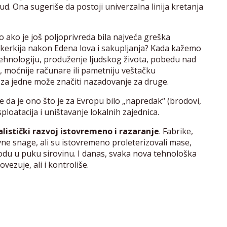
d. Ona sugeriše da postoji univerzalna linija kretanja
mo ako je još poljoprivreda bila najveća greška
ukerkija nakon Edena lova i sakupljanja? Kada kažemo
ehnologiju, produženje ljudskog života, pobedu nad
, moćnije računare ili pametniju veštačku
k za jedne može značiti nazadovanje za druge.
e da je ono što je za Evropu bilo „napredak“ (brodovi,
sploatacija i uništavanje lokalnih zajednica.
listički razvoj istovremeno i razaranje
. Fabrike,
vne snage, ali su istovremeno proleterizovali mase,
rirodu u puku sirovinu. I danas, svaka nova tehnološka
vezuje, ali i kontroliše.