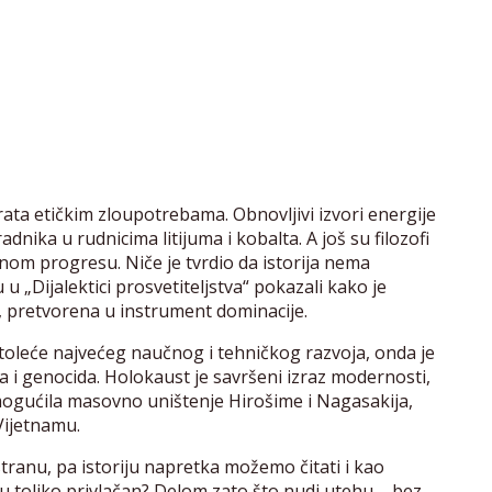
rata etičkim zloupotrebama. Obnovljivi izvori energije
adnika u rudnicima litijuma i kobalta. A još su filozofi
arnom progresu. Niče je tvrdio da istorija nema
u „Dijalektici prosvetiteljstva“ pokazali kako je
i, pretvorena u instrument dominacije.
 stoleće najvećeg naučnog i tehničkog razvoja, onda je
a i genocida. Holokaust je savršeni izraz modernosti,
ogućila masovno uništenje Hirošime i Nagasakija,
Vijetnamu.
tranu, pa istoriju napretka možemo čitati i kao
tku toliko privlačan? Delom zato što nudi utehu – bez