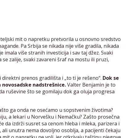
teljski mit o napretku pretvorila u osnovno sredstvo
agande. Pa Srbija se nikada nije više gradila, nikada
 imala više stranih investicija i sav taj džez. Svaki
se zalije, svaki zavareni šraf na mostu ili pruzi,
irektni prenos gradilišta i „to ti je rešeno“.
Dok se
m novosadske nadstrešnice.
Valter Benjamin je to
gleda ruševine što se gomilaju dok ga oluja progresa
, zašto ga onda ne osećamo u sopstvenim životima?
niju, a lekari u Norvešku i Nemačku? Zašto prosečna
že da izdrži susret sa cenom hleba i mleka, parizera i
 ali unutra nema dovoljno osoblja, a pacijenti čekaju
mit o napretku ne voli, jer otkrivaju taštinu njegove