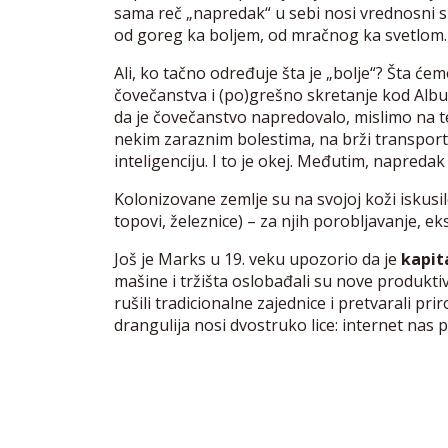
sama reč „napredak“ u sebi nosi vrednosni su
od goreg ka boljem, od mračnog ka svetlom.
Ali, ko tačno određuje šta je „bolje“? Šta će
čovečanstva i (po)grešno skretanje kod Alb
da je čovečanstvo napredovalo, mislimo na t
nekim zaraznim bolestima, na brži transport
inteligenciju. I to je okej. Međutim, napreda
Kolonizovane zemlje su na svojoj koži iskusil
topovi, železnice) – za njih porobljavanje, ek
Još je Marks u 19. veku upozorio da je
kapita
mašine i tržišta oslobađali su nove produkti
rušili tradicionalne zajednice i pretvarali p
drangulija nosi dvostruko lice: internet nas po