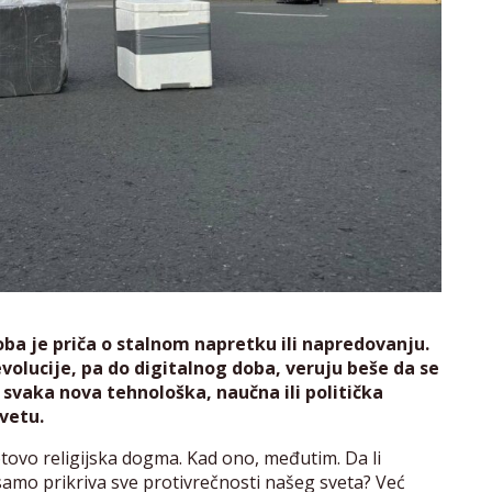
ba je priča o stalnom napretku ili napredovanju.
evolucije, pa do digitalnog doba, veruju beše da se
 svaka nova tehnološka, naučna ili politička
vetu.
tovo religijska dogma. Kad ono, međutim. Da li
i samo prikriva sve protivrečnosti našeg sveta? Već