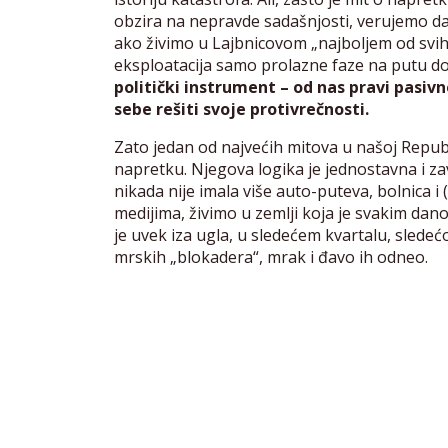
obzira na nepravde sadašnjosti, verujemo da 
ako živimo u Lajbnicovom „najboljem od svih
eksploatacija samo prolazne faze na putu do 
politički instrument – od nas pravi pasiv
sebe rešiti svoje protivrečnosti.
Zato jedan od najvećih mitova u našoj Republici
napretku. Njegova logika je jednostavna i zavod
nikada nije imala više auto-puteva, bolnica i
medijima, živimo u zemlji koja je svakim dano
je uvek iza ugla, u sledećem kvartalu, slede
mrskih „blokadera“, mrak i đavo ih odneo.