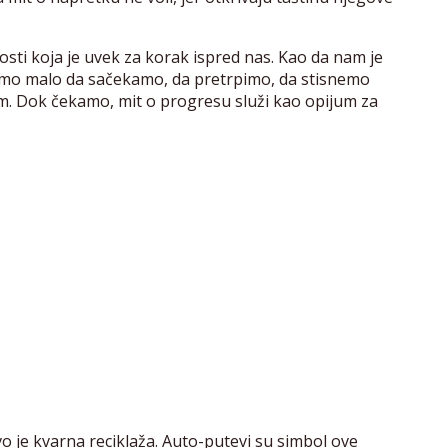
osti koja je uvek za korak ispred nas. Kao da nam je
mo malo da sačekamo, da pretrpimo, da stisnemo
om. Dok čekamo, mit o progresu služi kao opijum za
 je kvarna reciklaža. Auto-putevi su simbol ove