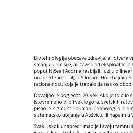
Biotehnologija obećava zdravlje, ali otvara v
smanjuju emisije, ali zavise od eksploatacije r
poput Ničea i Adorna razbijali iluziju o line
unapred zadati cilj, a Adorno i Horkhajmer su 
racionalnost, koja je trebalo da nas oslobod
Dovoljno je pogledati 20. vek. Ako je to bilo
istovremeno bilo i vek logora, svetskih ratov
pisao je Zigmunt Bauman. Tehnologija je om
sistematsko ubijanje u Aušvicu, ili napalm u 
Svaki „skok unapred“ imao je i svoju tamnu s
istoriju katastrofa. Ali, zašto je mit o napre