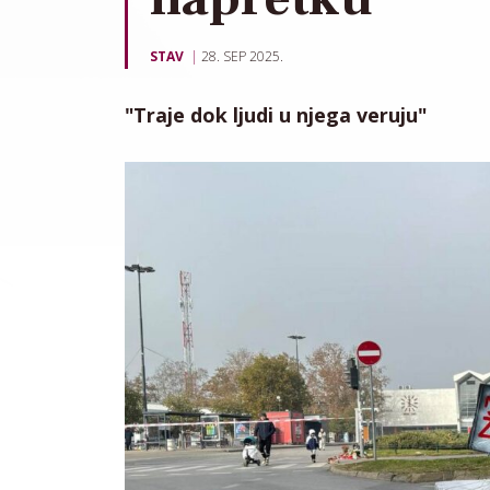
STAV
28. SEP 2025.
"Traje dok ljudi u njega veruju"