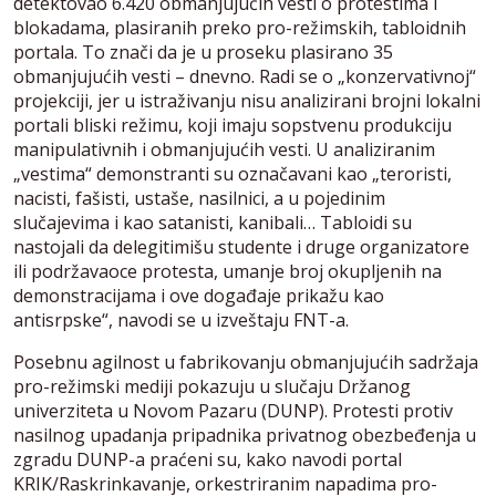
detektovao 6.420 obmanjujućih vesti o protestima i
blokadama, plasiranih preko pro-režimskih, tabloidnih
portala. To znači da je u proseku plasirano 35
obmanjujućih vesti – dnevno. Radi se o „konzervativnoj“
projekciji, jer u istraživanju nisu analizirani brojni lokalni
portali bliski režimu, koji imaju sopstvenu produkciju
manipulativnih i obmanjujućih vesti. U analiziranim
„vestima“ demonstranti su označavani kao „teroristi,
nacisti, fašisti, ustaše, nasilnici, a u pojedinim
slučajevima i kao satanisti, kanibali… Tabloidi su
nastojali da delegitimišu studente i druge organizatore
ili podržavaoce protesta, umanje broj okupljenih na
demonstracijama i ove događaje prikažu kao
antisrpske“, navodi se u izveštaju FNT-a.
Posebnu agilnost u fabrikovanju obmanjujućih sadržaja
pro-režimski mediji pokazuju u slučaju Držanog
univerziteta u Novom Pazaru (DUNP). Protesti protiv
nasilnog upadanja pripadnika privatnog obezbeđenja u
zgradu DUNP-a praćeni su, kako navodi portal
KRIK/Raskrinkavanje, orkestriranim napadima pro-