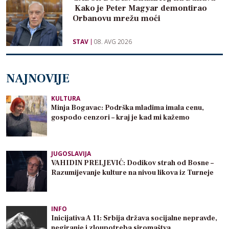
Kako je Peter Magyar demontirao
Orbanovu mrežu moći
STAV
08. AVG 2026
NAJNOVIJE
KULTURA
Minja Bogavac: Podrška mladima imala cenu,
gospodo cenzori – kraj je kad mi kažemo
JUGOSLAVIJA
VAHIDIN PRELJEVIĆ: Dodikov strah od Bosne –
Razumijevanje kulture na nivou likova iz Turneje
INFO
Inicijativa A 11: Srbija država socijalne nepravde,
negiranje i zloupotreba siromaštva