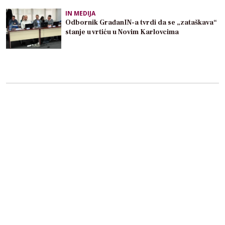
IN MEDIJA
Odbornik GrađanIN-a tvrdi da se „zataškava“
stanje u vrtiću u Novim Karlovcima