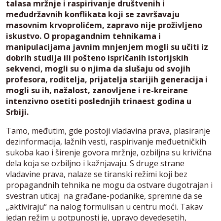
talasa mržnje i raspirivanje društvenih i
međudržavnih konflikata koji se završavaju
masovnim krvoprolićem, zapravo nije proživljeno
iskustvo. O propagandnim tehnikama i
manipulacijama javnim mnjenjem mogli su učiti iz
dobrih studija ili pošteno ispričanih istorijskih
sekvenci, mogli su o njima da slušaju od svojih
profesora, roditelja, prijatelja starijih generacija i
mogli su ih, nažalost, zanovljene i re-kreirane
intenzivno osetiti poslednjih trinaest godina u
Srbiji.
Tamo, međutim, gde postoji vladavina prava, plasiranje
dezinformacija, lažnih vesti, raspirivanje međuetničkih
sukoba kao i širenje govora mržnje, ozbiljna su krivična
dela koja se ozbiljno i kažnjavaju. S druge strane
vladavine prava, nalaze se tiranski režimi koji bez
propagandnih tehnika ne mogu da ostvare dugotrajan i
svestran uticaj na građane-podanike, spremne da se
„aktiviraju“ na nalog formulisan u centru moći. Takav
jedan režim u potpunosti je, upravo devedesetih,