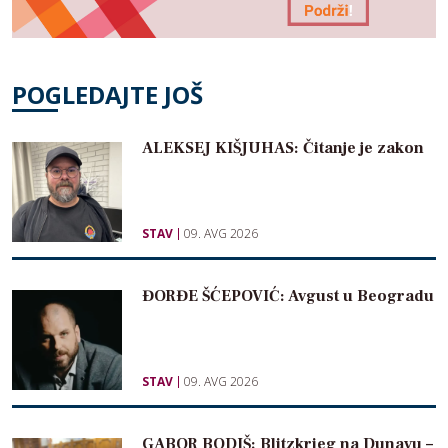
POGLEDAJTE JOŠ
ALEKSEJ KIŠJUHAS: Čitanje je zakon
STAV
09. AVG 2026
ĐORĐE ŠĆEPOVIĆ: Avgust u Beogradu
STAV
09. AVG 2026
GABOR BODIŠ: Blitzkrieg na Dunavu –