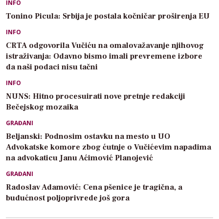
INFO
Tonino Picula: Srbija je postala kočničar proširenja EU
INFO
CRTA odgovorila Vučiću na omalovažavanje njihovog
istraživanja: Odavno bismo imali prevremene izbore
da naši podaci nisu tačni
INFO
NUNS: Hitno procesuirati nove pretnje redakciji
Bečejskog mozaika
GRAĐANI
Beljanski: Podnosim ostavku na mesto u UO
Advokatske komore zbog ćutnje o Vučićevim napadima
na advokaticu Janu Aćimović Planojević
GRAĐANI
Radoslav Adamović: Cena pšenice je tragična, a
budućnost poljoprivrede još gora