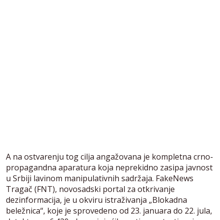
A na ostvarenju tog cilja angažovana je kompletna crno-
propagandna aparatura koja neprekidno zasipa javnost
u Srbiji lavinom manipulativnih sadržaja. FakeNews
Tragač (FNT), novosadski portal za otkrivanje
dezinformacija, je u okviru istraživanja „Blokadna
beležnica“, koje je sprovedeno od 23. januara do 22. jula,