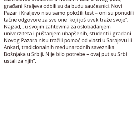
građani Kraljeva odbili su da budu saučesnici. Novi
Pazar i Kraljevo nisu samo položili test – oni su ponudili
tačne odgovore za sve one koji još uvek traže svoje“.
Najzad, „u svojim zahtevima za oslobađanjem
univerziteta i puštanjem uhapšenih, studenti i građani
Novog Pazara nisu tražili pomoć od vlasti u Sarajevu ili
Ankari, tradicionalnih međunarodnih saveznika
Bošnjaka u Srbiji. Nije bilo potrebe – ovaj put su Srbi
ustali za njih“.