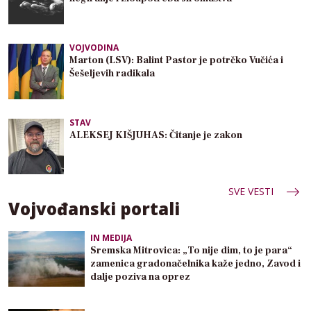
VOJVODINA
Marton (LSV): Balint Pastor je potrčko Vučića i
Šešeljevih radikala
STAV
ALEKSEJ KIŠJUHAS: Čitanje je zakon
SVE VESTI
Vojvođanski portali
IN MEDIJA
Sremska Mitrovica: „To nije dim, to je para“
zamenica gradonačelnika kaže jedno, Zavod i
dalje poziva na oprez