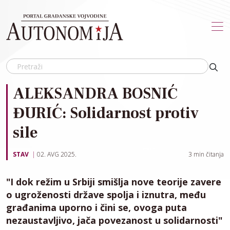
Skip to main content
ALEKSANDRA BOSNIĆ
ĐURIĆ: Solidarnost protiv
sile
STAV
02. AVG 2025.
3
min čitanja
"I dok režim u Srbiji smišlja nove teorije zavere
o ugroženosti države spolja i iznutra, među
građanima uporno i čini se, ovoga puta
nezaustavljivo, jača povezanost u solidarnosti"