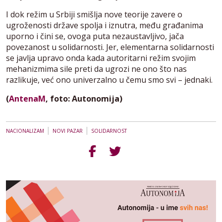
I dok režim u Srbiji smišlja nove teorije zavere o
ugroženosti države spolja i iznutra, među građanima
uporno i čini se, ovoga puta nezaustavljivo, jača
povezanost u solidarnosti. Jer, elementarna solidarnosti
se javlja upravo onda kada autoritarni režim svojim
mehanizmima sile preti da ugrozi ne ono što nas
razlikuje, već ono univerzalno u čemu smo svi – jednaki.
(
AntenaM
, foto: Autonomija)
|
|
NACIONALIZAM
NOVI PAZAR
SOLIDARNOST