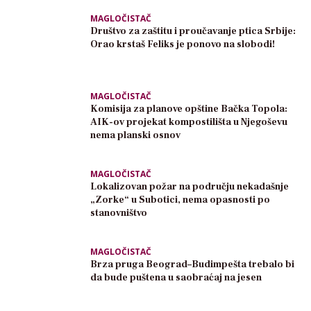
MAGLOČISTAČ
Društvo za zaštitu i proučavanje ptica Srbije:
Orao krstaš Feliks je ponovo na slobodi!
MAGLOČISTAČ
Komisija za planove opštine Bačka Topola:
AIK-ov projekat kompostilišta u Njegoševu
nema planski osnov
MAGLOČISTAČ
Lokalizovan požar na području nekadašnje
„Zorke“ u Subotici, nema opasnosti po
stanovništvo
MAGLOČISTAČ
Brza pruga Beograd–Budimpešta trebalo bi
da bude puštena u saobraćaj na jesen