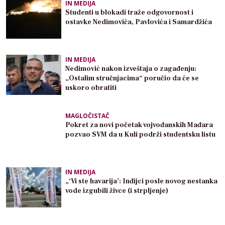
IN MEDIJA
Studenti u blokadi traže odgovornost i
ostavke Nedimovića, Pavlovića i Samardžića
IN MEDIJA
Nedimović nakon izveštaja o zagađenju:
„Ostalim stručnjacima“ poručio da će se
uskoro obratiti
MAGLOČISTAČ
Pokret za novi početak vojvođanskih Mađara
pozvao SVM da u Kuli podrži studentsku listu
IN MEDIJA
„‘Vi ste havarija’: Inđijci posle novog nestanka
vode izgubili živce (i strpljenje)