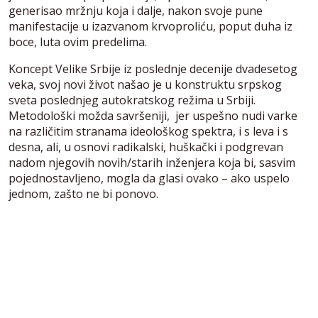
generisao mržnju koja i dalje, nakon svoje pune
manifestacije u izazvanom krvoproliću, poput duha iz
boce, luta ovim predelima.
Koncept Velike Srbije iz poslednje decenije dvadesetog
veka, svoj novi život našao je u konstruktu srpskog
sveta poslednjeg autokratskog režima u Srbiji.
Metodološki možda savršeniji, jer uspešno nudi varke
na različitim stranama ideološkog spektra, i s leva i s
desna, ali, u osnovi radikalski, huškački i podgrevan
nadom njegovih novih/starih inženjera koja bi, sasvim
pojednostavljeno, mogla da glasi ovako – ako uspelo
jednom, zašto ne bi ponovo.