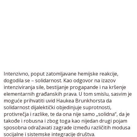
Intenzivno, poput zatomljavane hemijske reakcije,
dogodila se – solidarnost. Kao odgovor na izazov
intenziviranja sile, bestijanje progapande i na kršenje
elementarnih građanskih prava. U tom smislu, sasvim je
moguće prihvatiti uvid Haukea Brunkhorsta da
solidarnost dijalektički objedinjuje suprotnosti,
protivrečja i razlike, te da ona nije samo „solidna“, da je
takođe i robusna i zbog toga kao nijedan drugi pojam
sposobna odražavati zagrade između različitih modusa
socijalne i sistemske integracije društva.