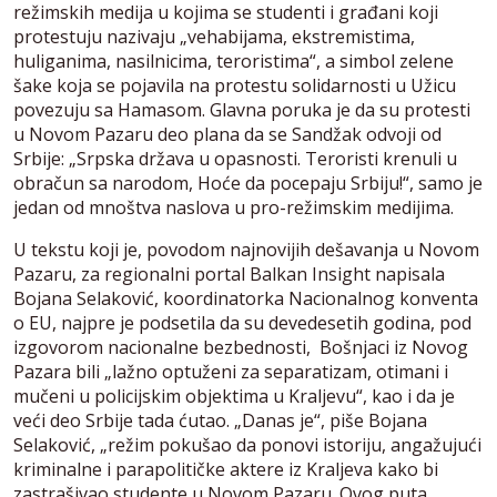
režimskih medija u kojima se studenti i građani koji
protestuju nazivaju „vehabijama, ekstremistima,
huliganima, nasilnicima, teroristima“, a simbol zelene
šake koja se pojavila na protestu solidarnosti u Užicu
povezuju sa Hamasom. Glavna poruka je da su protesti
u Novom Pazaru deo plana da se Sandžak odvoji od
Srbije: „Srpska država u opasnosti. Teroristi krenuli u
obračun sa narodom, Hoće da pocepaju Srbiju!“, samo je
jedan od mnoštva naslova u pro-režimskim medijima.
U tekstu koji je, povodom najnovijih dešavanja u Novom
Pazaru, za regionalni portal Balkan Insight napisala
Bojana Selaković, koordinatorka Nacionalnog konventa
o EU, najpre je podsetila da su devedesetih godina, pod
izgovorom nacionalne bezbednosti, Bošnjaci iz Novog
Pazara bili „lažno optuženi za separatizam, otimani i
mučeni u policijskim objektima u Kraljevu“, kao i da je
veći deo Srbije tada ćutao. „Danas je“, piše Bojana
Selaković, „režim pokušao da ponovi istoriju, angažujući
kriminalne i parapolitičke aktere iz Kraljeva kako bi
zastrašivao studente u Novom Pazaru. Ovog puta,