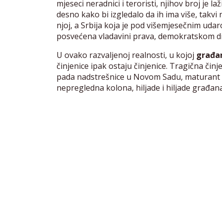
mjeseci neradnici i teroristi, njihov broj je l
desno kako bi izgledalo da ih ima više, takvi n
njoj, a Srbija koja je pod višemjesečnim udar
posvećena vladavini prava, demokratskom dij
U ovako razvaljenoj realnosti, u kojoj
građan
činjenice ipak ostaju činjenice. Tragična činj
pada nadstrešnice u Novom Sadu, maturant V
nepregledna kolona, hiljade i hiljade građana 