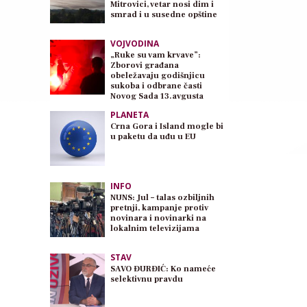
Mitrovici, vetar nosi dim i
smrad i u susedne opštine
VOJVODINA
„Ruke su vam krvave”:
Zborovi građana
obeležavaju godišnjicu
sukoba i odbrane časti
Novog Sada 13.avgusta
PLANETA
Crna Gora i Island mogle bi
u paketu da uđu u EU
INFO
NUNS: Jul – talas ozbiljnih
pretnji, kampanje protiv
novinara i novinarki na
lokalnim televizijama
STAV
SAVO ĐURĐIĆ: Ko nameće
selektivnu pravdu