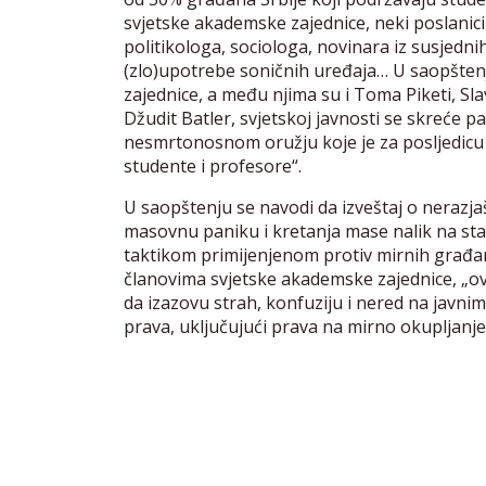
svjetske akademske zajednice, neki poslanici
politikologa, sociologa, novinara iz susjedni
(zlo)upotrebe soničnih uređaja… U saopšten
zajednice, a među njima su i Toma Piketi, Slav
Džudit Batler, svjetskoj javnosti se skreće 
nesmrtonosnom oružju koje je za posljedicu im
studente i profesore“.
U saopštenju se navodi da izveštaj o nerazjaš
masovnu paniku i kretanja mase nalik na sta
taktikom primijenjenom protiv mirnih građa
članovima svjetske akademske zajednice, „ov
da izazovu strah, konfuziju i nered na javnim
prava, uključujući prava na mirno okupljanje, 