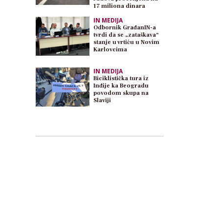
17 miliona dinara
IN MEDIJA
Odbornik GrađanIN-a
tvrdi da se „zataškava“
stanje u vrtiću u Novim
Karlovcima
IN MEDIJA
Biciklistička tura iz
Inđije ka Beogradu
povodom skupa na
Slaviji