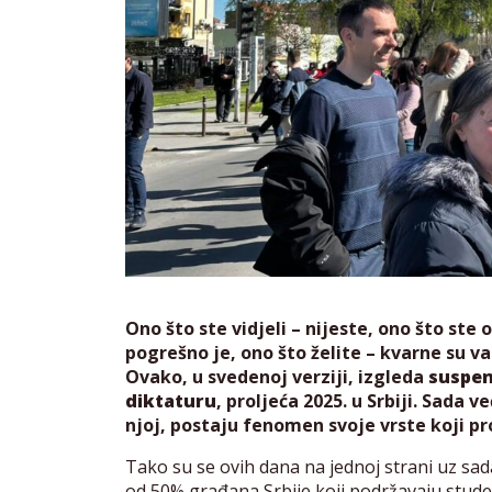
Ono što ste vidjeli – nijeste, ono što ste o
pogrešno je, ono što želite – kvarne su vam
Ovako, u svedenoj verziji, izgleda
suspen
diktaturu
, proljeća 2025. u Srbiji. Sada 
njoj, postaju fenomen svoje vrste koji p
Tako su se ovih dana na jednoj strani uz sad
od 50% građana Srbije koji podržavaju studen