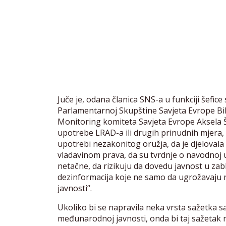
Juče je, odana članica SNS-a u funkciji šefic
Parlamentarnoj Skupštine Savjeta Evrope Bilj
Monitoring komiteta Savjeta Evrope Aksela 
upotrebe LRAD-a ili drugih prinudnih mjera,
upotrebi nezakonitog oružja, da je djeloval
vladavinom prava, da su tvrdnje o navodnoj
netačne, da rizikuju da dovedu javnost u zab
dezinformacija koje ne samo da ugrožavaju n
javnosti“.
Ukoliko bi se napravila neka vrsta sažetka s
međunarodnoj javnosti, onda bi taj sažetak 