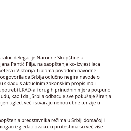
e stalne delegacije Narodne Skupštine u
ana Pantić Pilja, na saopštenje ko-izvjestilaca
Šefera i Viktorija Tibloma povodom navodne
 odgovorila da Srbija odlučno negira navode o
a u skladu s aktuelnim zakonskim propisima i
 upotrebi LRAD-a i drugih prinudnih mjera potpuno
ludu, kao i da „Srbija odbacuje sve pokušaje širenja
jen ugled, već i stvaraju nepotrebne tenzije u
aopštenja predstavnika režima u Srbiji domaćoj i
mogao izgledati ovako: u protestima su već više