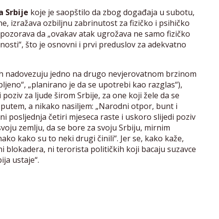
a Srbije
koje je saopštilo da zbog događaja u subotu,
, izražava ozbiljnu zabrinutost za fizičko i psihičko
 upozorava da „ovakav atak ugrožava ne samo fizičko
rnosti“, što je osnovni i prvi preduslov za adekvatno
nih nadovezuju jedno na drugo nevjerovatnom brzinom
jeno“, „planirano je da se upotrebi kao razglas“),
 poziv za ljude širom Srbije, za one koji žele da se
putem, a nikako nasiljem: „Narodni otpor, bunt i
i posljednja četiri mjeseca raste i uskoro slijedi poziv
 svoju zemlju, da se bore za svoju Srbiju, mirnim
o kako su to neki drugi činili“. Jer se, kako kaže,
ni blokadera, ni terorista političkih koji bacaju suzavce
ija ustaje“.