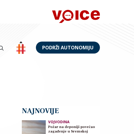
PODRŽI AUTONOMIJU
NAJNOVIJE
VOJVODINA
Požar na deponiji povećao
zagađenje u Sremskoj