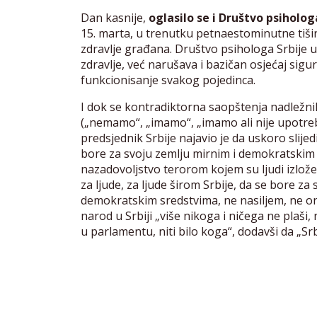
Dan kasnije,
oglasilo se i Društvo psiholog
15. marta, u trenutku petnaestominutne tišine
zdravlje građana. Društvo psihologa Srbije
zdravlje, već narušava i bazičan osjećaj sigu
funkcionisanje svakog pojedinca.
I dok se kontradiktorna saopštenja nadlež
(„nemamo“, „imamo“, „imamo ali nije upotrebl
predsjednik Srbije najavio je da uskoro slijedi
bore za svoju zemlju mirnim i demokratskim 
nazadovoljstvo terorom kojem su ljudi izložen
za ljude, za ljude širom Srbije, da se bore za
demokratskim sredstvima, ne nasiljem, ne onak
narod u Srbiji „više nikoga i ničega ne plaši, 
u parlamentu, niti bilo koga“, dodavši da „Srb