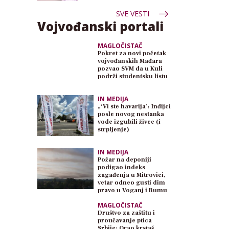
SVE VESTI
Vojvođanski portali
MAGLOČISTAČ
Pokret za novi početak
vojvođanskih Mađara
pozvao SVM da u Kuli
podrži studentsku listu
IN MEDIJA
„‘Vi ste havarija’: Inđijci
posle novog nestanka
vode izgubili živce (i
strpljenje)
IN MEDIJA
Požar na deponiji
podigao indeks
zagađenja u Mitrovici,
vetar odneo gusti dim
pravo u Voganj i Rumu
MAGLOČISTAČ
Društvo za zaštitu i
proučavanje ptica
Srbije: Orao krstaš