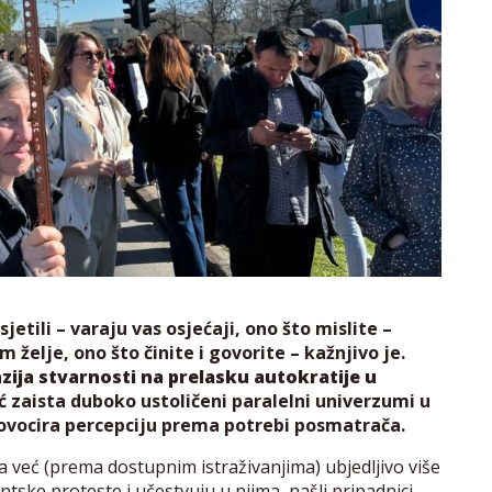
sjetili – varaju vas osjećaji, ono što mislite –
 želje, ono što činite i govorite – kažnjivo je.
zija stvarnosti na prelasku autokratije u
već zaista duboko ustoličeni paralelni univerzumi u
rovocira percepciju prema potrebi posmatrača.
a već (prema dostupnim istraživanjima) ubjedljivo više
tske proteste i učestvuju u njima, našli pripadnici