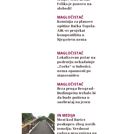
Feliks je ponovo na
slobodi!
MAGLOČISTAČ
Komisija za planove
opštine Bačka Topola:
AIK-ov projekat
kompostilišta u
Njegoševu nema
planski osnov
MAGLOČISTAČ
Lokalizovan požar na
području nekadašnje
„Zorke“ u Subotici,
nema opasnosti po
stanovništvo
MAGLOČISTAČ
Brza pruga Beograd–
Budimpešta trebalo bi
da bude puštena u
saobraćaj na jesen
IN MEDIJA
Most kod Barice
poskupeo zbog novih
temelja: Vrednost
radova procenjena na