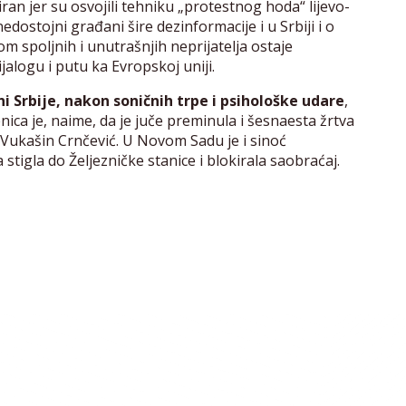
ažiran jer su osvojili tehniku „protestnog hoda“ lijevo-
edostojni građani šire dezinformacije i u Srbiji i o
om spoljnih i unutrašnjih neprijatelja ostaje
alogu i putu ka Evropskoj uniji.
i Srbije, nakon soničnih trpe i psihološke udare
,
enica je, naime, da je juče preminula i šesnaesta žrtva
ukašin Crnčević. U Novom Sadu je i sinoć
stigla do Željezničke stanice i blokirala saobraćaj.