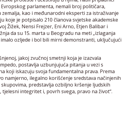
 Evropskog parlamenta, nemali broj političara,
h zemalja, kao i međunarodni eksperti za istraživanje
ju koje je potpisalo 210 članova svjetske akademske
oj Žižek, Nensi Frejzer, Eni Arno, Etjen Balibar i
pažnja da su 15. marta u Beogradu na meti „izlaganja
alo ozljede i bol bili mirni demonstranti, uključujući
njenoj, jakoj zvučnoj smetnji koja je izazvala
mpedo, postavlja uzbunjujuća pitanja u vezi s
na koji iskazuju svoja fundamentalna prava. Prema
o namjerno, ilegalno korišćenje sredstava načinjenih
 skupovima, predstavlja ozbiljno kršenje ljudskih
tjelesni integritet i, povrh svega, pravo na život“.