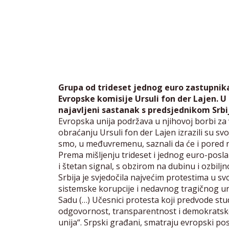
Grupa od trideset jednog euro zastupnika
Evropske komisije Ursuli fon der Lajen. 
najavljeni sastanak s predsjednikom Srbi
Evropska unija podržava u njihovoj borbi za
obraćanju Ursuli fon der Lajen izrazili su sv
smo, u međuvremenu, saznali da će i pored nj
Prema mišljenju trideset i jednog euro-posl
i štetan signal, s obzirom na dubinu i ozbiljno
Srbija je svjedočila najvećim protestima u svo
sistemske korupcije i nedavnog tragičnog u
Sadu (…) Učesnici protesta koji predvode stu
odgovornost, transparentnost i demokratske
unija“. Srpski građani, smatraju evropski posl