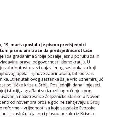
, 19. marta poslala je pismo predsjednici
U tom pismu oni traže da predsjednica otkaže
je
i da građanima Srbije pošalje jasnu poruku da ih
 vladavinu prava, odgovornost i demokratiju. U
oju zabrinutost u vezi najavljenog sastanka za koji
ihovog apela i njihove zabrinutosti, biti održan.
anika, „trenutak ovog sastanka šalje vrlo uznemirujuć
st političke krize u Srbiji. Posljednjih dana i mjeseci,
joj istoriji, a građani su izrazili ogorčenje zbog
rušavanja nadstrešnice Željezničke stanice u Novom
denti od novembra prošle godine zahtjevaju u Srbiji
 reforme – vrijednosti za koje se zalaže Evopske
anici, zaslužuju jasnu i glasnu poruku iz Brisela.