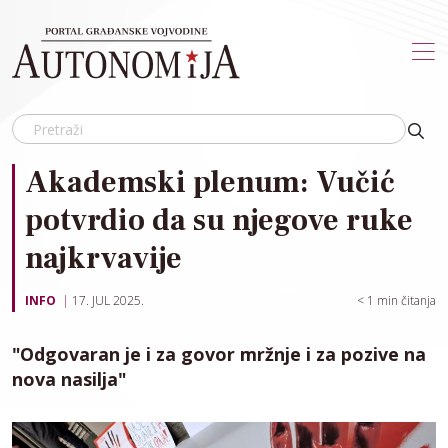
Skip to main content
Akademski plenum: Vučić
potvrdio da su njegove ruke
najkrvavije
INFO
17. JUL 2025.
< 1
min čitanja
"Odgovaran je i za govor mržnje i za pozive na
nova nasilja"