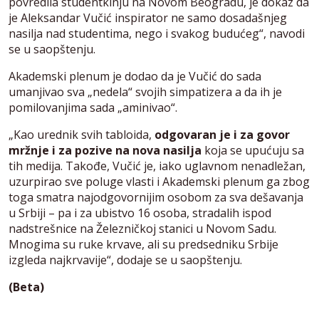
povredila studentkinju na Novom Beogradu, je dokaz da
je Aleksandar Vučić inspirator ne samo dosadašnjeg
nasilja nad studentima, nego i svakog budućeg“, navodi
se u saopštenju.
Akademski plenum je dodao da je Vučić do sada
umanjivao sva „nedela“ svojih simpatizera a da ih je
pomilovanjima sada „aminivao“.
„Kao urednik svih tabloida,
odgovaran je i za govor
mržnje i za pozive na nova nasilja
koja se upućuju sa
tih medija. Takođe, Vučić je, iako uglavnom nenadležan,
uzurpirao sve poluge vlasti i Akademski plenum ga zbog
toga smatra najodgovornijim osobom za sva dešavanja
u Srbiji – pa i za ubistvo 16 osoba, stradalih ispod
nadstrešnice na Železničkoj stanici u Novom Sadu.
Mnogima su ruke krvave, ali su predsedniku Srbije
izgleda najkrvavije“, dodaje se u saopštenju.
(Beta)