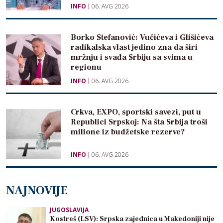
INFO
06. AVG 2026
Borko Stefanović: Vučićeva i Glišićeva
radikalska vlast jedino zna da širi
mržnju i svađa Srbiju sa svima u
regionu
INFO
06. AVG 2026
Crkva, EXPO, sportski savezi, put u
Republici Srpskoj: Na šta Srbija troši
milione iz budžetske rezerve?
INFO
06. AVG 2026
NAJNOVIJE
JUGOSLAVIJA
Kostreš (LSV): Srpska zajednica u Makedoniji nije