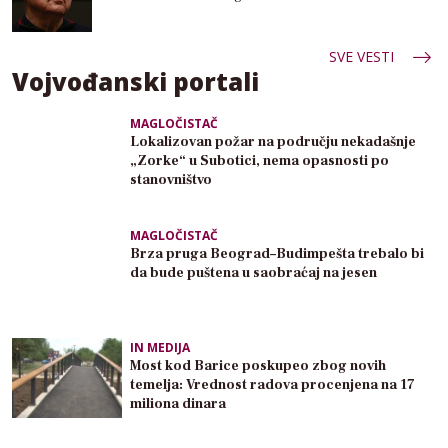
SVE VESTI
Vojvođanski portali
MAGLOČISTAČ
Lokalizovan požar na području nekadašnje
„Zorke“ u Subotici, nema opasnosti po
stanovništvo
MAGLOČISTAČ
Brza pruga Beograd–Budimpešta trebalo bi
da bude puštena u saobraćaj na jesen
IN MEDIJA
Most kod Barice poskupeo zbog novih
temelja: Vrednost radova procenjena na 17
miliona dinara