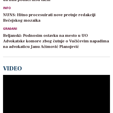
INFO
NUNS: Hitno procesuirati nove pretnje redakciji
Bečejskog mozaika
GRAĐANI
Beljanski: Podnosim ostavku na mesto u UO
Advokatske komore zbog ćutnje o Vučićevim napadima
na advokaticu Janu Aćimović Planojević
VIDEO