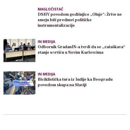
MAGLOČISTAČ
DSHV povodom godišnjice „Oluje“: Žrtve ne
smeju biti predmet političke
instrumentalizacije
IN MEDIJA
Odbornik GrađanIN-a tvrdi da se „zataškava“
stanje u vrtiću u Novim Karlovcima
IN MEDIJA
Biciklistička tura iz Inđije ka Beogradu
povodom skupa na Slaviji