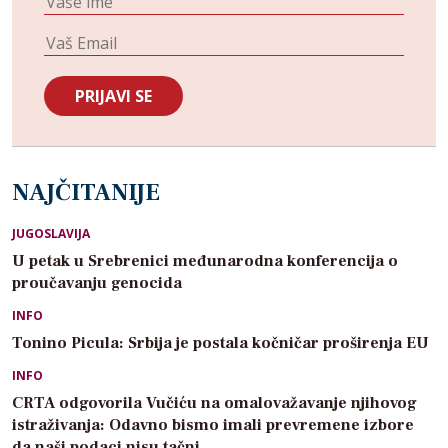
NAJČITANIJE
JUGOSLAVIJA
U petak u Srebrenici međunarodna konferencija o
proučavanju genocida
INFO
Tonino Picula: Srbija je postala kočničar proširenja EU
INFO
CRTA odgovorila Vučiću na omalovažavanje njihovog
istraživanja: Odavno bismo imali prevremene izbore
da naši podaci nisu tačni