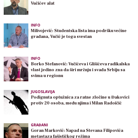
Vučićev alat
INFO
Milivojević: Studentska lista ima podršku većine
građana, Vučić je toga svestan
INFO
Borko Stefanović: Vučićeva i Glišićeva radikalska
vlast jedino zna da širi mržnju i svađa Srbiju sa
svima u regionu
JUGOSLAVIJA
Podignuta optužnica za ratne zločine u Đakovici
protiv 20 osoba, među njima i Milan Radoičić
GRAĐANI
Goran Marković: Napad na Stevana Filipovića
metastaza fašističkog režima