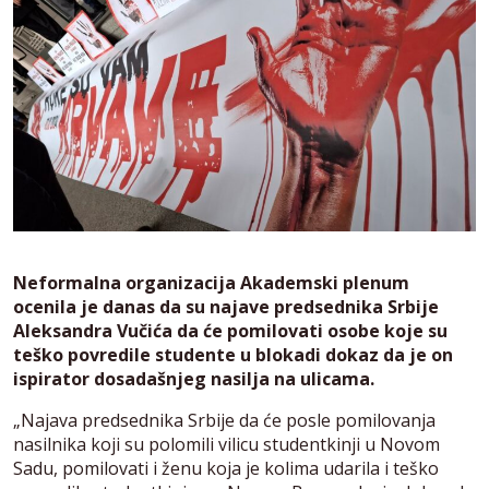
Neformalna organizacija Akademski plenum
ocenila je danas da su najave predsednika Srbije
Aleksandra Vučića da će pomilovati osobe koje su
teško povredile studente u blokadi dokaz da je on
ispirator dosadašnjeg nasilja na ulicama.
„Najava predsednika Srbije da će posle pomilovanja
nasilnika koji su polomili vilicu studentkinji u Novom
Sadu, pomilovati i ženu koja je kolima udarila i teško