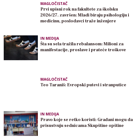
MAGLOČISTAČ
Prvi upisni rok na fakultete za školsku
2026/27. završen: Mladi biraju psihologiju i
medicinu, poslodavci traže inženjere
IN MEDIJA
Šta su sela tražila rebalansom: Milioni za
manifestacije, proslave i prateće troškove
MAGLOČISTAČ
Teo Taraniš: Evropski putevi i stranputice
IN MEDIJA
Pravo koje se retko koristi: Građani mogu da
prisustvuju sednicama Skupštine opštine