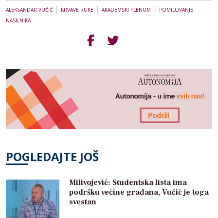
|
|
|
ALEKSANDAR VUĆIĆ
KRVAVE RUKE
AKADEMSKI PLENUM
POMILOVANJE
NASILNIKA
POGLEDAJTE JOŠ
Milivojević: Studentska lista ima
podršku većine građana, Vučić je toga
svestan