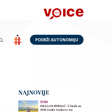
PODRŽI AUTONOMIJU
NAJNOVIJE
STAV
DRAGAN BURSAĆ: Čekali su
Srbi ruske tenkove na