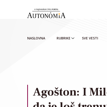
Skip to main content
NASLOVNA
RUBRIKE
SVE VESTI
Agošton: I Mil
da je loš tren