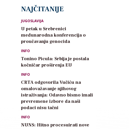
NAJČITANIJE
JUGOSLAVIJA
U petak u Srebrenici
međunarodna konferencija o
proučavanju genocida
INFO
Tonino Picula: Srbija je postala
kočničar proširenja EU
INFO
CRTA odgovorila Vučiću na
omalovažavanje njihovog
istraživanja: Odavno bismo imali
prevremene izbore da naši
podaci nisu tačni
INFO
NUNS: Hitno procesuirati nove