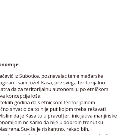
tonomije
ovačević iz Subotice, poznavalac teme mađarske
irao i sam Jožef Kasa, pre svega teritorijalnu
tra da za teritorijalnu autonomiju po etničkom
va koncepcija loša.
teklih godina da s etničkom teritorijalnom
čno shvatio da to nije put kojom treba rešavati
slim da je Kasa tu u pravu! Jer, inicijativa manjinske
autonomijom ne samo da nije u dobrom trenutku
plasirana. Suviše je riskantno, rekao bih, i