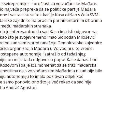
 eksvicepremijer – prošlost za vojvođanske Mađare.
bio najveća prepreka da se političke partije Mađara
ne i sastale su se tek kad je Kasa otišao s čela SVM-
ađarske zajednice na prošlim parlamentarnim izborima
između mađarskih stranaka.
lo je interesantno da sad Kasa ima isti odgovor na
kao što je svojevremeno imao Slobodan Milošević!
odine kad sam ispred tadašnje Demokratske zajednice
itička organizacija Mađara u Vojvodini u to vreme,
trostepene autonomije i zatražio od tadašnjeg
ju, on mi je tada odgovorio poput Kase danas. I on
 s Kosovom i da je loš momenat da se traži mađarska
mentima da s vojvođanskim Mađarima nikad nije bilo
biju autonomiju to imalo pozitivan odjek kod
je samo ponovio ono što je već rekao da sad nije
M-a Andraš Agošton.