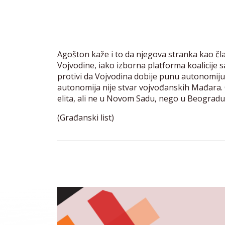
Agošton kaže i to da njegova stranka kao čl
Vojvodine, iako izborna platforma koalicije
protivi da Vojvodina dobije punu autonomiju 
autonomija nije stvar vojvođanskih Mađara. 
elita, ali ne u Novom Sadu, nego u Beogradu
(Građanski list)