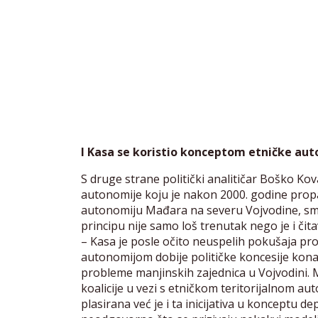
I Kasa se koristio konceptom etničke au
S druge strane politički analitičar Boško K
autonomije koju je nakon 2000. godine propag
autonomiju Mađara na severu Vojvodine, sma
principu nije samo loš trenutak nego je i čita
– Kasa je posle očito neuspelih pokušaja pro
autonomijom dobije političke koncesije kona
probleme manjinskih zajednica u Vojvodini. Mi
koalicije u vezi s etničkom teritorijalnom 
plasirana već je i ta inicijativa u konceptu de