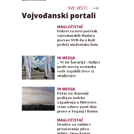
SVE VESTI
Vojvođanski portali
MAGLOČISTAČ
Pokret za novi početak
vojvođanskih Mađara
pozvao SVM da u Kuli
podrži studentsku listu
IN MEDIJA
„‘Vi ste havarija’: Inđijci
posle novog nestanka
vode izgubili živce (i
strpljenje)
IN MEDIJA
Požar na deponiji
podigao indeks
zagađenja u Mitrovici,
vetar odneo gusti dim
pravo u Voganj i Rumu
MAGLOČISTAČ
Društvo za zaštitu i
proučavanje ptica
Srbije: Orao krstaš