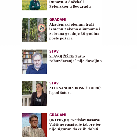
Dunavu, a dočekali
Zelenskog u Beogradu
GRAĐANI
Akademski plenum traži
izmenu Zakona o šumama i
zabrana gradnje 30 godina
posle požara
STAV
SLAVOJ ŽIŽEK: Zašto
“obuzdavanje” nije dovoljno
STAV
ALEKSANDRA BOSNIĆ ĐURIĆ:
Ispod šatora
GRAĐANI
(INTERVJU) Svetislav Basara:
Vučić ne raspisuje izbore jer
nije siguran da će ih dobiti