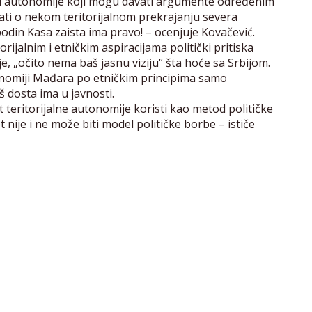
li autonomije koji mogu davati argumente određenim
ti o nekom teritorijalnom prekrajanju severa
odin Kasa zaista ima pravo! – ocenjuje Kovačević.
ijalnim i etničkim aspiracijama politički pritiska
e, „očito nema baš jasnu viziju“ šta hoće sa Srbijom.
tonomiji Mađara po etničkim principima samo
š dosta ima u javnosti.
 teritorijalne autonomije koristi kao metod političke
 nije i ne može biti model političke borbe – ističe