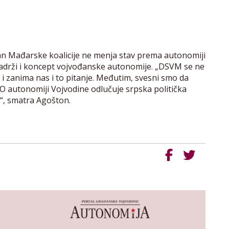
an Mađarske koalicije ne menja stav prema autonomiji
 sadrži i koncept vojvođanske autonomije. „DSVM se ne
i zanima nas i to pitanje. Međutim, svesni smo da
O autonomiji Vojvodine odlučuje srpska politička
“, smatra Agošton.