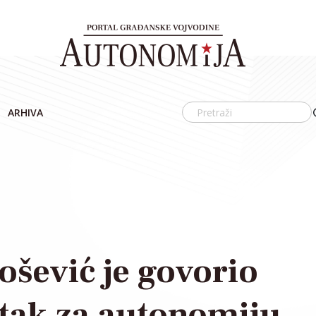
ARHIVA
ošević je govorio
utak za autonomiju