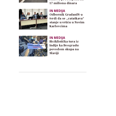
17 miliona dinara
IN MEDIJA
Odbornik GrađanIN-a
tvrdi da se „zataškava“
stanje u vrtiću u Novim
Karlovcima
IN MEDIJA
Biciklistička tura iz
Inđije ka Beogradu
povodom skupa na
Slaviji