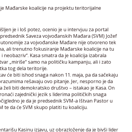
 Mađarske koalicije na projektu teritorijalne
n je i loš potez, ocenio je u intervjuu za portal
sni predsednik Saveza vojvođanskih Mađara (SVM) Jožef
e autonomije za vojvođanske Mađare nije otvoreno tek
a, ali trenutno fokusiranje Mađarske koalicije na tu
i neobazriv“. Kasa smatra da je koalicija izabrala
var „miriše“ samo na političku kampanju, ali i zato
ka tog dela teritorije.
kav će biti ishod snaga nakon 11. maja, pa da sačekaju
razumima rešavaju ovo pitanje. Jer, nesporno je da
a želi biti demokratsko društvo – istakao je Kasa. On
onaći zajednički jezik s liderima političkih snaga
čigledno je da je predsednik SVM-a Ištvan Pastor u
 te da će SVM skupo platiti tu koaliciju.
ntarišu Kasinu izjavu, uz obrazloženje da je bivši lider