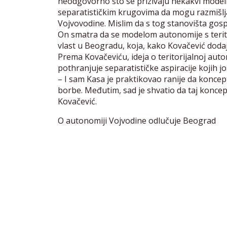
neodgovorno što se prizivaju nekakvi mode
separatističkim krugovima da mogu razmišlja
Vojvovodine. Mislim da s tog stanovišta gosp
On smatra da se modelom autonomije s teritor
vlast u Beogradu, koja, kako Kovačević dodaj
Prema Kovačeviću, ideja o teritorijalnoj au
pothranjuje separatističke aspiracije kojih jo
– I sam Kasa je praktikovao ranije da koncept
borbe. Međutim, sad je shvatio da taj koncept
Kovačević.
O autonomiji Vojvodine odlučuje Beograd