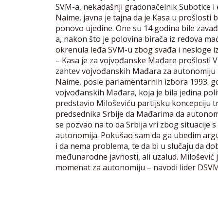
SVM-a, nekadašnji gradonačelnik Subotice i
Naime, javna je tajna da je Kasa u prošlosti 
ponovo ujedine. One su 14 godina bile zavađe
a, nakon što je polovina birača iz redova m
okrenula leđa SVM-u zbog svađa i nesloge 
– Kasa je za vojvođanske Mađare prošlost! Vr
zahtev vojvođanskih Mađara za autonomiju 
Naime, posle parlamentarnih izbora 1993. g
vojvođanskih Mađara, koja je bila jedina pol
predstavio Miloševiću partijsku koncepciju 
predsednika Srbije da Mađarima da autonomi
se pozvao na to da Srbija vri zbog situacije
autonomija. Pokušao sam da ga ubedim argu
i da nema problema, te da bi u slučaju da do
međunarodne javnosti, ali uzalud. Milošević 
momenat za autonomiju – navodi lider DSV