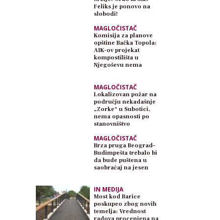
Feliks je ponovo na
slobodi!
MAGLOČISTAČ
Komisija za planove
opštine Bačka Topola:
AIK-ov projekat
kompostilišta u
Njegoševu nema
planski osnov
MAGLOČISTAČ
Lokalizovan požar na
području nekadašnje
„Zorke“ u Subotici,
nema opasnosti po
stanovništvo
MAGLOČISTAČ
Brza pruga Beograd–
Budimpešta trebalo bi
da bude puštena u
saobraćaj na jesen
IN MEDIJA
Most kod Barice
poskupeo zbog novih
temelja: Vrednost
radova procenjena na