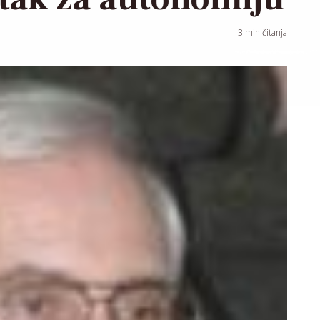
3
min čitanja