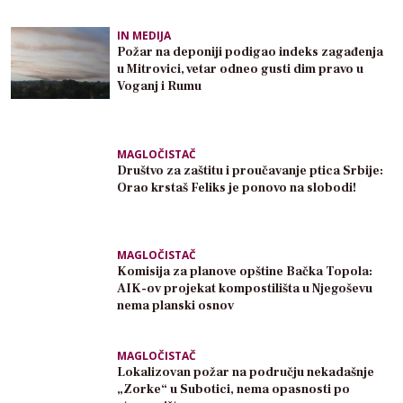
IN MEDIJA
Požar na deponiji podigao indeks zagađenja
u Mitrovici, vetar odneo gusti dim pravo u
Voganj i Rumu
MAGLOČISTAČ
Društvo za zaštitu i proučavanje ptica Srbije:
Orao krstaš Feliks je ponovo na slobodi!
MAGLOČISTAČ
Komisija za planove opštine Bačka Topola:
AIK-ov projekat kompostilišta u Njegoševu
nema planski osnov
MAGLOČISTAČ
Lokalizovan požar na području nekadašnje
„Zorke“ u Subotici, nema opasnosti po