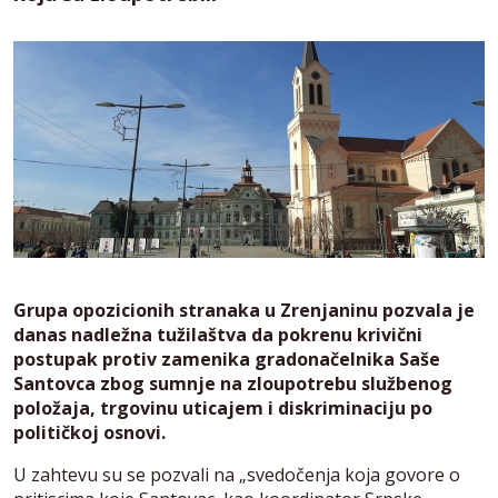
Grupa opozicionih stranaka u Zrenjaninu pozvala je
danas nadležna tužilaštva da pokrenu krivični
postupak protiv zamenika gradonačelnika Saše
Santovca zbog sumnje na zloupotrebu službenog
položaja, trgovinu uticajem i diskriminaciju po
političkoj osnovi.
U zahtevu su se pozvali na „svedočenja koja govore o