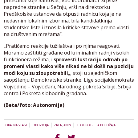
pritiscima koje Santovac, kao koordinator Srpske
napredne stranke u Sečnju, vrši na direktorku
Predškolske ustanove da otpusti radnicu koja je na
nedavnim lokalnim izborima, bila kandidatkinja
studentske liste i iznosila kritičke stavove prema vlasti
na društvenim mrežama“.
„Pratićemo reakcije tužilaštva i po njima reagovati.
Moramo zaštititi građane od kriminalnih radnji visokih
funkcionera režima, i
sprovesti lustraciju odmah po
promeni vlasti kako više nikad ne bi došli na poziciju
moći koju su zloupotrebili
„, stoji u zajedničkom
saopštenju Demokratske stranke, Lige socijaldemokrata
Vojvodine – Vojvođani, Narodnog pokreta Srbije, Srbija
centra i Pokreta slobodnih građana.
(Beta/foto: Autonomija)
|
|
|
LOKALNA VLAST
OPOZICIJA
ZRENJANIN
ZLOUPOTREBA POLOŽAJA