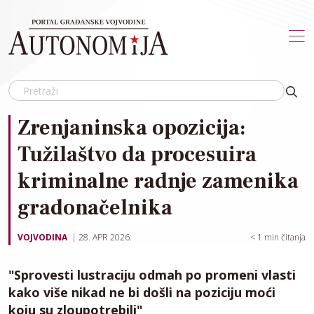
Skip to main content
Zrenjaninska opozicija:
Tužilaštvo da procesuira
kriminalne radnje zamenika
gradonačelnika
VOJVODINA
28. APR 2026.
< 1
min čitanja
"Sprovesti lustraciju odmah po promeni vlasti
kako više nikad ne bi došli na poziciju moći
koju su zloupotrebili"