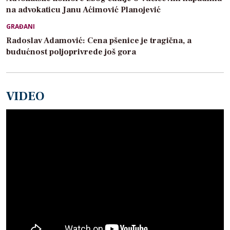
na advokaticu Janu Aćimović Planojević
GRAĐANI
Radoslav Adamović: Cena pšenice je tragična, a
budućnost poljoprivrede još gora
VIDEO