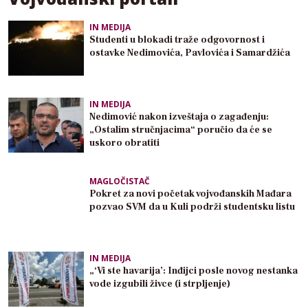
IN MEDIJA
Studenti u blokadi traže odgovornost i
ostavke Nedimovića, Pavlovića i Samardžića
IN MEDIJA
Nedimović nakon izveštaja o zagađenju:
„Ostalim stručnjacima“ poručio da će se
uskoro obratiti
MAGLOČISTAČ
Pokret za novi početak vojvođanskih Mađara
pozvao SVM da u Kuli podrži studentsku listu
IN MEDIJA
„‘Vi ste havarija’: Inđijci posle novog nestanka
vode izgubili živce (i strpljenje)