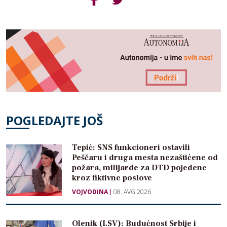
POGLEDAJTE JOŠ
Tepić: SNS funkcioneri ostavili
Peščaru i druga mesta nezaštićene od
požara, milijarde za DTD pojedene
kroz fiktivne poslove
VOJVODINA
08. AVG 2026
Olenik (LSV): Budućnost Srbije i