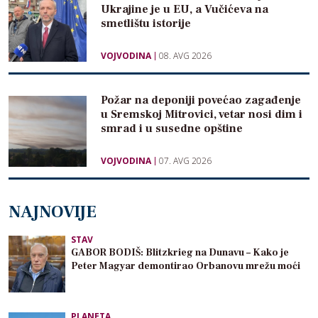
Ukrajine je u EU, a Vučićeva na
smetlištu istorije
VOJVODINA
08. AVG 2026
Požar na deponiji povećao zagađenje
u Sremskoj Mitrovici, vetar nosi dim i
smrad i u susedne opštine
VOJVODINA
07. AVG 2026
NAJNOVIJE
STAV
GABOR BODIŠ: Blitzkrieg na Dunavu – Kako je
Peter Magyar demontirao Orbanovu mrežu moći
PLANETA