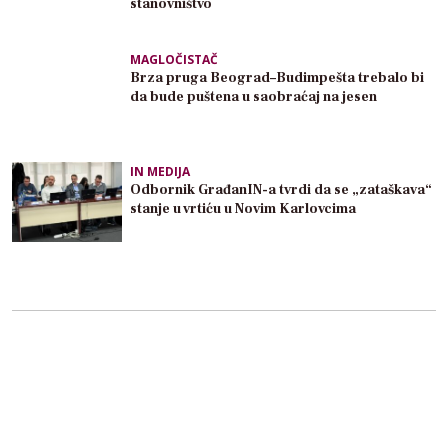
stanovništvo
MAGLOČISTAČ
Brza pruga Beograd–Budimpešta trebalo bi
da bude puštena u saobraćaj na jesen
IN MEDIJA
Odbornik GrađanIN-a tvrdi da se „zataškava“
stanje u vrtiću u Novim Karlovcima