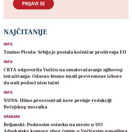
NAJČITANIJE
INFO
Tonino Picula: Srbija je postala kočničar proširenja EU
INFO
CRTA odgovorila Vučiću na omalovažavanje njihovog
istraživanja: Odavno bismo imali prevremene izbore
da naši podaci nisu tačni
INFO
NUNS: Hitno procesuirati nove pretnje redakciji
Bečejskog mozaika
GRAĐANI
Beljanski: Podnosim ostavku na mesto u UO
Advokatske komore zbog ćutnje o Vučićevim napadima