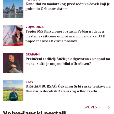
Kandidat za mađarskog predsednika čovek koji je
pobedio Orbanov sistem
VOJVODINA
Tepić: SNS funkcioneri ostavili Peščaru i druga
mesta nezaštićene od požara, milijarde za DTD
pojedene kroz fiktivne poslove
GRAĐANI
Pretučeni reditelj: Vučić je odgovoran za napad na
mene, zašto je moj mobilni u Uroševcu?
STAV
DRAGAN BURSAĆ: Čekali su Srbi ruske tenkove na
Dunavu, a dočekali Zelenskog u Beogradu
SVE VESTI
Vojvođanski portali