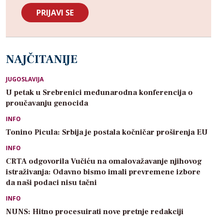
NAJČITANIJE
JUGOSLAVIJA
U petak u Srebrenici međunarodna konferencija o
proučavanju genocida
INFO
Tonino Picula: Srbija je postala kočničar proširenja EU
INFO
CRTA odgovorila Vučiću na omalovažavanje njihovog
istraživanja: Odavno bismo imali prevremene izbore
da naši podaci nisu tačni
INFO
NUNS: Hitno procesuirati nove pretnje redakciji