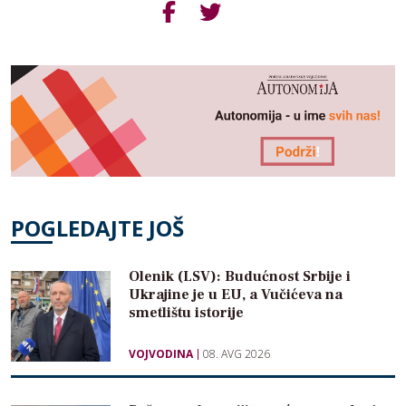
POGLEDAJTE JOŠ
Olenik (LSV): Budućnost Srbije i
Ukrajine je u EU, a Vučićeva na
smetlištu istorije
VOJVODINA
08. AVG 2026