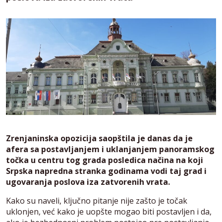
Zrenjaninska opozicija saopštila je danas da je
afera sa postavljanjem i uklanjanjem panoramskog
točka u centru tog grada posledica načina na koji
Srpska napredna stranka godinama vodi taj grad i
ugovaranja poslova iza zatvorenih vrata.
Kako su naveli, ključno pitanje nije zašto je točak
uklonjen, već kako je uopšte mogao biti postavljen i da,