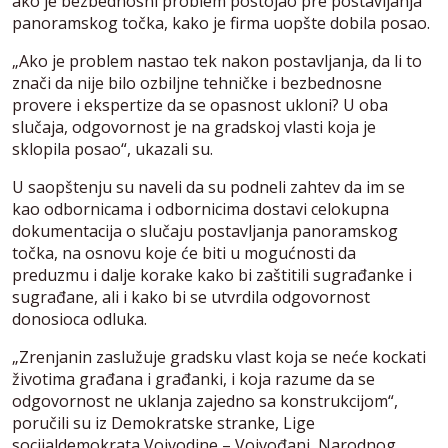
ako je bezbednosni problem postojao pre postavljanja
panoramskog točka, kako je firma uopšte dobila posao.
„Ako je problem nastao tek nakon postavljanja, da li to
znači da nije bilo ozbiljne tehničke i bezbednosne
provere i ekspertize da se opasnost ukloni? U oba
slučaja, odgovornost je na gradskoj vlasti koja je
sklopila posao“, ukazali su.
U saopštenju su naveli da su podneli zahtev da im se
kao odbornicama i odbornicima dostavi celokupna
dokumentacija o slučaju postavljanja panoramskog
točka, na osnovu koje će biti u mogućnosti da
preduzmu i dalje korake kako bi zaštitili sugrađanke i
sugrađane, ali i kako bi se utvrdila odgovornost
donosioca odluka.
„Zrenjanin zaslužuje gradsku vlast koja se neće kockati
životima građana i građanki, i koja razume da se
odgovornost ne uklanja zajedno sa konstrukcijom“,
poručili su iz Demokratske stranke, Lige
socijaldemokrata Vojvodine – Vojvođani, Narodnog