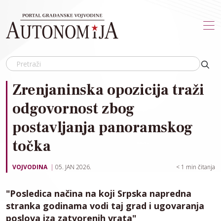
Skip to main content
Zrenjaninska opozicija traži
odgovornost zbog
postavljanja panoramskog
točka
VOJVODINA
05. JAN 2026.
< 1
min čitanja
"Posledica načina na koji Srpska napredna
stranka godinama vodi taj grad i ugovaranja
poslova iza zatvorenih vrata"