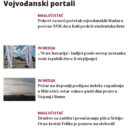
Vojvođanski portali
MAGLOČISTAČ
Pokret za novi početak vojvođanskih Mađara
pozvao SVM da u Kuli podrži studentsku listu
IN MEDIJA
„‘Vi ste havarija’: Inđijci posle novog nestanka
vode izgubili živce (i strpljenje)
IN MEDIJA
Požar na deponiji podigao indeks zagađenja
u Mitrovici, vetar odneo gusti dim pravo u
Voganj i Rumu
MAGLOČISTAČ
Društvo za zaštitu i proučavanje ptica Srbije:
Orao krstaš Feliks je ponovo na slobodi!