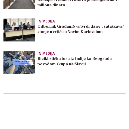
miliona dinara
IN MEDIJA
Odbornik GrađanIN-a tvrdi da se „zataškava“
stanje u vrtiću u Novim Karlovcima
IN MEDIJA
Biciklistička tura iz Inđije ka Beogradu
povodom skupa na Slaviji