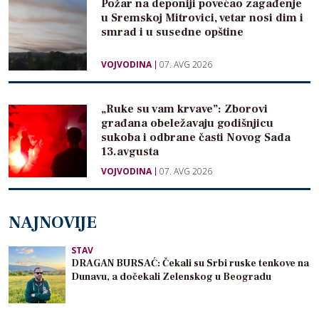
Požar na deponiji povećao zagađenje
u Sremskoj Mitrovici, vetar nosi dim i
smrad i u susedne opštine
VOJVODINA
07. AVG 2026
„Ruke su vam krvave”: Zborovi
građana obeležavaju godišnjicu
sukoba i odbrane časti Novog Sada
13.avgusta
VOJVODINA
07. AVG 2026
NAJNOVIJE
STAV
DRAGAN BURSAĆ: Čekali su Srbi ruske tenkove na
Dunavu, a dočekali Zelenskog u Beogradu