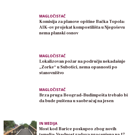
MAGLOČISTAČ
Komisija za planove opštine Bačka Topola:
AIK-ov projekat kompostilišta u Njegoševu
nema planski osnov
MAGLOČISTAČ
Lokalizovan požar na području nekadašnje
„Zorke“ u Subotici, nema opasnosti po
stanovništvo
MAGLOČISTAČ
Brza pruga Beograd–Budimpešta trebalo bi
da bude puštena u saobraćaj na jesen
IN MEDIJA
Most kod Barice poskupeo zbog novih
temelja: Vrednost radova procenjena na 17