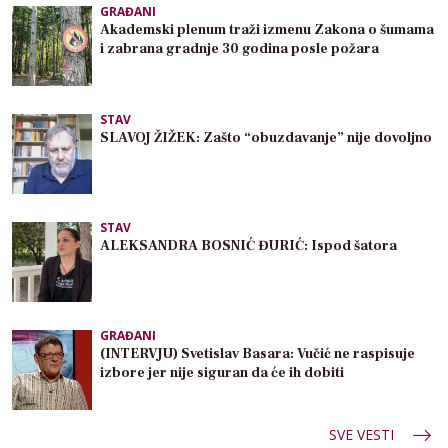
GRAĐANI
Akademski plenum traži izmenu Zakona o šumama
i zabrana gradnje 30 godina posle požara
STAV
SLAVOJ ŽIŽEK: Zašto “obuzdavanje” nije dovoljno
STAV
ALEKSANDRA BOSNIĆ ĐURIĆ: Ispod šatora
GRAĐANI
(INTERVJU) Svetislav Basara: Vučić ne raspisuje
izbore jer nije siguran da će ih dobiti
SVE VESTI