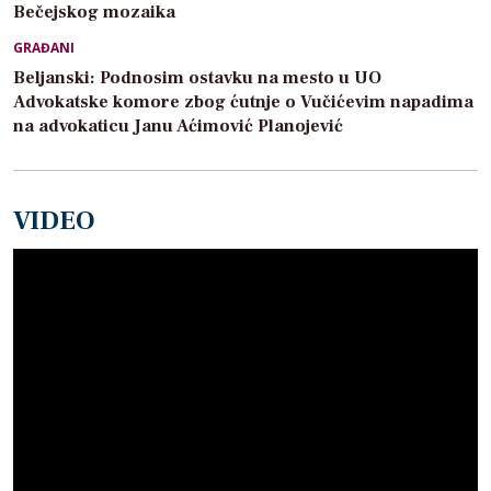
Bečejskog mozaika
GRAĐANI
Beljanski: Podnosim ostavku na mesto u UO
Advokatske komore zbog ćutnje o Vučićevim napadima
na advokaticu Janu Aćimović Planojević
VIDEO