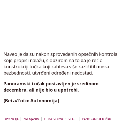
Naveo je da su nakon sprovedenih opsežnih kontrola
koje propisi nalažu, s obzirom na to da je reč o
konstrukciji točka koji zahteva više različitih mera
bezbednosti, utvrđeni određeni nedostaci.
Panoramski točak postavljen je sredinom
decembra, ali nije bio u upotrebi.
(Beta/foto: Autonomija)
|
|
|
OPOZICIJA
ZRENJANIN
ODGOVORNOST VLASTI
PANORAMSKI TOČAK