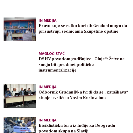
IN MEDIJA
Pravo koje se retko koristi: Građani mogu da
prisustvuju sednicama Skupštine opštine
MAGLOČISTAČ
DSHV povodom godišnjice „Oluje“: Žrtve ne
smeju biti predmet političke
instrumentalizacije
IN MEDIJA
Odbornik GrađanIN-a tvrdi da se „zataškava“
stanje u vrtiću u Novim Karlovcima
IN MEDIJA
Biciklistička tura iz Inđije ka Beogradu
povodom skupa na Slaviji