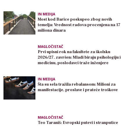
IN MEDIJA
Most kod Barice poskupeo zbog novih
temelja: Vrednost radova procenjena na 17
miliona dinara
MAGLOČISTAČ
Prvi upisni rok na fakultete za školsku
2026/27. završen: Mladi biraju psihologiju i
medicinu, poslodavci traže inženjere
IN MEDIJA
Šta su sela tražila rebalansom: Milioni za
manifestacije, proslave i prateće troškove
MAGLOČISTAČ
Teo Taraniš: Evropski putevi i stranputice