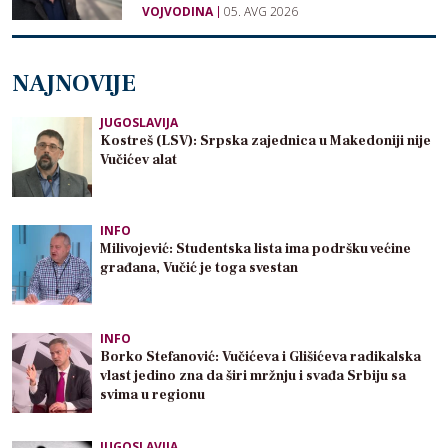
VOJVODINA
05. AVG 2026
NAJNOVIJE
JUGOSLAVIJA
Kostreš (LSV): Srpska zajednica u Makedoniji nije
Vučićev alat
INFO
Milivojević: Studentska lista ima podršku većine
građana, Vučić je toga svestan
INFO
Borko Stefanović: Vučićeva i Glišićeva radikalska
vlast jedino zna da širi mržnju i svađa Srbiju sa
svima u regionu
JUGOSLAVIJA