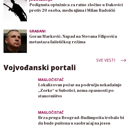
Podignuta optužnica za ratne zločine u Đakovici
protiv 20 osoba, među njima i Milan Radoičić
GRAĐANI
Goran Marković: Napad na Stevana Filipovića
metastaza fašističkog režima
SVE VESTI
Vojvođanski portali
MAGLOČISTAČ
Lokalizovan požar na području nekadašnje
„Zorke“ u Subotici, nema opasnosti po
stanovništvo
MAGLOČISTAČ
Brza pruga Beograd–Budimpešta trebalo bi
da bude puštena u saobraćaj na jesen