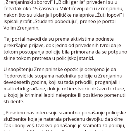
„Zrenjaninski zborovi“ i „Bicikl gerila“ privedeni su u
četvrtak oko 15 časova u Miletićevoj ulici u Zrenjaninu,
nakon što su uklanjali političke nalepnice „Žuti lopovi“ i
ispisali grafit „Studenti pobeđuju“, preneo je portal
Volim Zrenjanin.
Taj portal navodi da su prema aktivistima podnete
prekršajne prijave, dok jedna od privedenih tvrdi da je
tokom postupanja policije bila primorana da se potpuno
skine tokom pretresa u policijskoj stanici.
U saopštenju Zrenjaninske opozicije ocenjeno je da
Todorović ide stopama načelnika policije u Zrenjaninu
devedesetih godina, koji su tada privodili, proganjali i
maltretirli građane, dok je režim stvorio državu torture,
u kojoj je kriminal lepiti nalepnice ili pozitivno pomenuti
studente.
„Posebno nas interesuje sramotno ponašanje policijske
službenice koja je naterala privedenu devojku da skine
čak i donji veš. Ovakvo ponašanje je sramota za policiju,