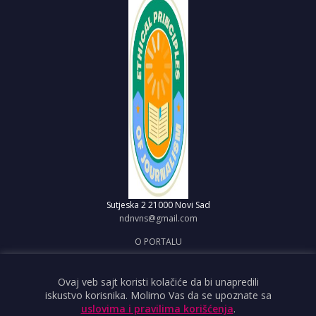
Sutjeska 2
21000 Novi Sad
ndnvns@gmail.com
O PORTALU
IMPRESUM
OBJAVI VEST
Ovaj veb sajt koristi kolačiće da bi unapredili
iskustvo korisnika. Molimo Vas da se upoznate sa
USLOVI KORIŠĆENJA
uslovima i pravilima korišćenja
.