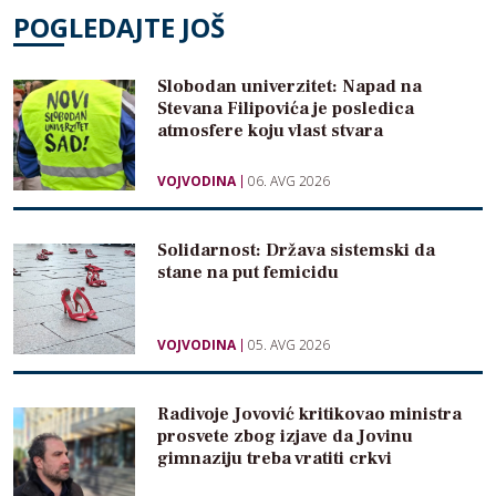
POGLEDAJTE JOŠ
Slobodan univerzitet: Napad na
Stevana Filipovića je posledica
atmosfere koju vlast stvara
VOJVODINA
06. AVG 2026
Solidarnost: Država sistemski da
stane na put femicidu
VOJVODINA
05. AVG 2026
Radivoje Jovović kritikovao ministra
prosvete zbog izjave da Jovinu
gimnaziju treba vratiti crkvi