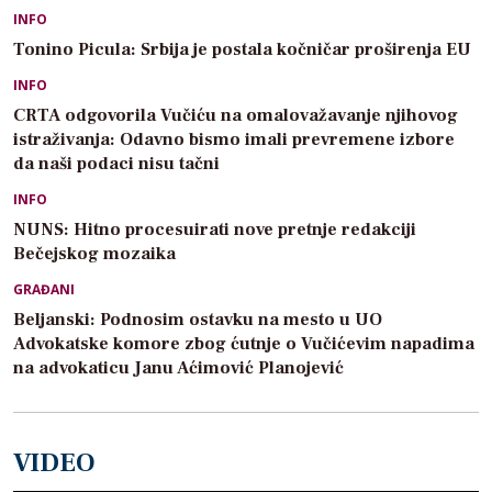
INFO
Tonino Picula: Srbija je postala kočničar proširenja EU
INFO
CRTA odgovorila Vučiću na omalovažavanje njihovog
istraživanja: Odavno bismo imali prevremene izbore
da naši podaci nisu tačni
INFO
NUNS: Hitno procesuirati nove pretnje redakciji
Bečejskog mozaika
GRAĐANI
Beljanski: Podnosim ostavku na mesto u UO
Advokatske komore zbog ćutnje o Vučićevim napadima
na advokaticu Janu Aćimović Planojević
VIDEO