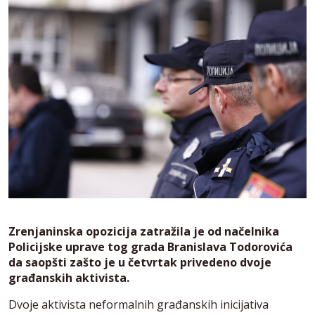
Zrenjaninska opozicija zatražila je od načelnika
Policijske uprave tog grada Branislava Todorovića
da saopšti zašto je u četvrtak privedeno dvoje
građanskih aktivista.
Dvoje aktivista neformalnih građanskih inicijativa