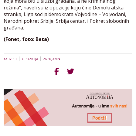
koja mora biti u službi građana, a ne kriminalnog
režima“, naveli su iz opozicije koju čine Demokratska
stranka, Liga socijaldemokrata Vojvodine – Vojvođani,
Narodni pokret Srbije, Srbija centar, i Pokret slobodnih
građana.
(Fonet, foto: Beta)
|
|
AKTIVISTI
OPOZICIJA
ZRENJANIN