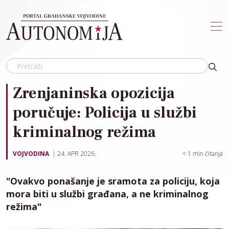
Skip to main content
Zrenjaninska opozicija
poručuje: Policija u službi
kriminalnog režima
VOJVODINA
24. APR 2026.
< 1
min čitanja
"Ovakvo ponašanje je sramota za policiju, koja
mora biti u službi građana, a ne kriminalnog
režima"