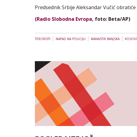
Predsednik Srbije Aleksandar Vučić obratiće 
(Radio Slobodna Evropa
, foto: Beta/AP)
|
|
|
TERORISTI
NAPAD NA POLICIJU
MANASTIR BANJSKA
KOSOV