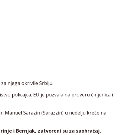
za njega okrivile Srbiju.
stvo policajca. EU je pozvala na proveru činjenica i
n Manuel Sarazin (Sarazzin) u nedelju kreće na
arinje i Bernjak, zatvoreni su za saobraćaj.