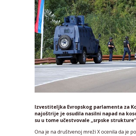
Izvestiteljka Evropskog parlamenta za K
najoštrije je osudila nasilni napad na koso
su u tome učestvovale „srpske strukture“
Ona je na društvenoj mreži X ocenila da je p