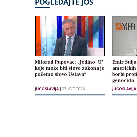
POGLEDAJTE JOŠ
Milorad Pupovac: „Jedino ‘U’
Emir Sulja
koje može biti slovo zakona je
američkih 
početno slovo Ustava“
borbi prot
genocida
JUGOSLAVIJA
07. AVG 2026
JUGOSLAVIJA