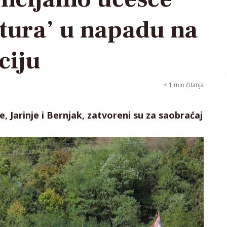
ktura’ u napadu na
ciju
< 1
min čitanja
e, Jarinje i Bernjak, zatvoreni su za saobraćaj