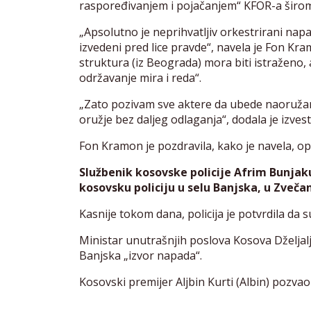
raspoređivanjem i pojačanjem“ KFOR-a širo
„Apsolutno je neprihvatljiv orkestrirani napad
izvedeni pred lice pravde“, navela je Fon Kr
struktura (iz Beograda) mora biti istraženo,
održavanje mira i reda“.
„Zato pozivam sve aktere da ubede naoružan
oružje bez daljeg odlaganja“, dodala je izve
Fon Kramon je pozdravila, kako je navela, op
Službenik kosovske policije Afrim Bunjak
kosovsku policiju u selu Banjska, u Zvečan
Kasnije tokom dana, policija je potvrdila da 
Ministar unutrašnjih poslova Kosova Dželjalj 
Banjska „izvor napada“.
Kosovski premijer Aljbin Kurti (Albin) pozvao 