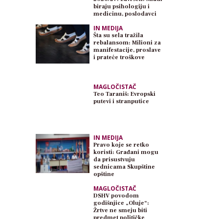
biraju psihologiju i
medicinu, poslodavci
traže inženjere
IN MEDIJA
Šta su sela tražila
rebalansom: Milioni za
manifestacije, proslave
i prateće troškove
MAGLOČISTAČ
Teo Taraniš: Evropski
putevi i stranputice
IN MEDIJA
Pravo koje se retko
koristi: Građani mogu
da prisustvuju
sednicama Skupštine
opštine
MAGLOČISTAČ
DSHV povodom
godišnjice „Oluje“:
Žrtve ne smeju biti
predmet političke