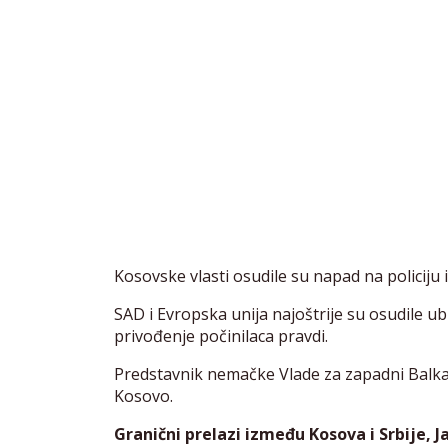
Kosovske vlasti osudile su napad na policiju i 
SAD i Evropska unija najoštrije su osudile ubi
privođenje počinilaca pravdi.
Predstavnik nemačke Vlade za zapadni Balka
Kosovo.
Granični prelazi između Kosova i Srbije, J