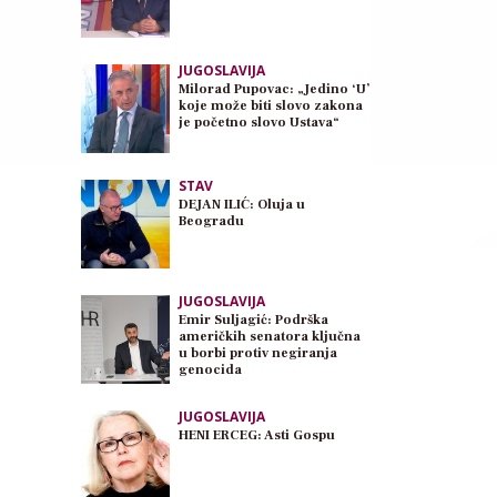
JUGOSLAVIJA
Milorad Pupovac: „Jedino ‘U’
koje može biti slovo zakona
je početno slovo Ustava“
STAV
DEJAN ILIĆ: Oluja u
Beogradu
JUGOSLAVIJA
Emir Suljagić: Podrška
američkih senatora ključna
u borbi protiv negiranja
genocida
JUGOSLAVIJA
HENI ERCEG: Asti Gospu