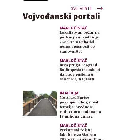
SVE VESTI
Vojvođanski portali
MAGLOČISTAČ
Lokalizovan požar na
području nekadašnje
„Zorke“ u Subotici,
nema opasnosti po
stanovništvo
MAGLOČISTAČ
Brza pruga Beograd–
Budimpešta trebalo bi
da bude puštena u
saobraćaj na jesen
IN MEDIJA
Most kod Barice
poskupeo zbog novih
temelja: Vrednost
radova procenjena na
17 miliona dinara
MAGLOČISTAČ
Prvi upisni rok na
fakultete za školsku
2026/27. završen: Mladi