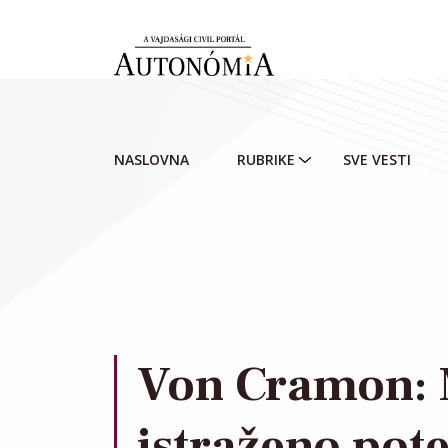
Skip to main content
NASLOVNA
RUBRIKE
SVE VESTI
Von Cramon: 
istraženo pot