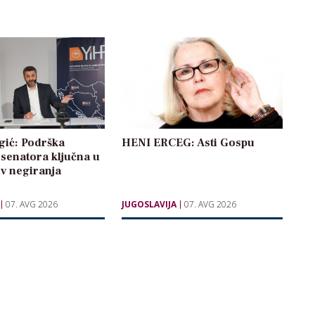
gić: Podrška
HENI ERCEG: Asti Gospu
senatora ključna u
iv negiranja
07. AVG 2026
JUGOSLAVIJA
07. AVG 2026