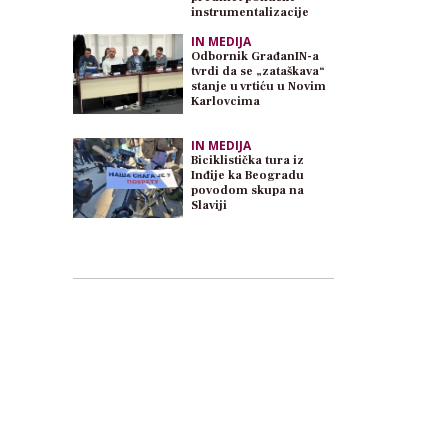
instrumentalizacije
IN MEDIJA
Odbornik GrađanIN-a
tvrdi da se „zataškava“
stanje u vrtiću u Novim
Karlovcima
IN MEDIJA
Biciklistička tura iz
Inđije ka Beogradu
povodom skupa na
Slaviji