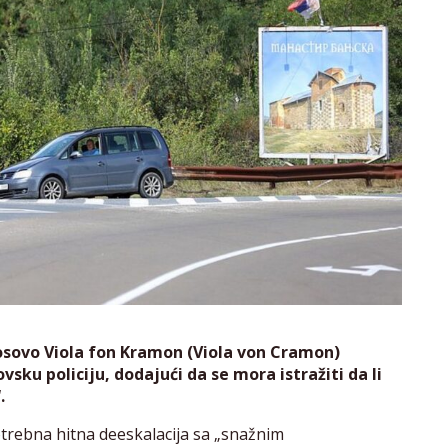
osovo Viola fon Kramon (Viola von Cramon)
vsku policiju, dodajući da se mora istražiti da li
.
otrebna hitna deeskalacija sa „snažnim