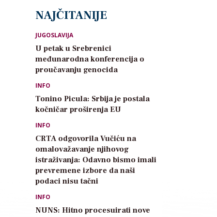
NAJČITANIJE
JUGOSLAVIJA
U petak u Srebrenici
međunarodna konferencija o
proučavanju genocida
INFO
Tonino Picula: Srbija je postala
kočničar proširenja EU
INFO
CRTA odgovorila Vučiću na
omalovažavanje njihovog
istraživanja: Odavno bismo imali
prevremene izbore da naši
podaci nisu tačni
INFO
NUNS: Hitno procesuirati nove