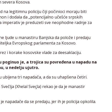
m severa Kosova.
 na legitimnu policiju čiji počinioci moraju biti
amon i dodala da „potencijalno učešće srpskih
 a imperativ je preduzeti sve neophodne radnje za
e ljude u manastiru Banjska da polože i predaju
stiteljka Evropskog parlamenta za Kosovo.
rez i korake kosovske vlade za deesaklaciju.
u poginuo je, a trojica su povređena u napadu na
u, u nedelju ujutro.
su ubijena tri napadača, a da su uhapšena četiri.
Svečlja (Xhelal Sveçla) rekao je da je manastir
je napadače da se predaju, jer ih je policija opkolila.