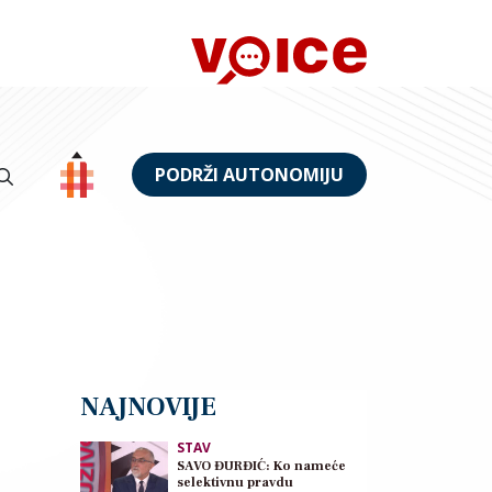
PODRŽI AUTONOMIJU
NAJNOVIJE
STAV
SAVO ĐURĐIĆ: Ko nameće
selektivnu pravdu