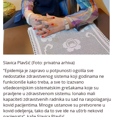
Slavica Plavšić (Foto: privatna arhiva)
“Epidemija je zapravo u potpunosti ogolila sve
nedostatke zdravstvenog sistema koji godinama ne
funkcioniše kako treba, a sve to izazvano
višedecenijskim sistematskim grešakama koje su
pravljene u zdravstvenom sistemu. Ionako mali
kapaciteti zdravstvenih radnika su sad na raspolaganju
kovid pacijentima. Mnoge ustanove su pretvorene u
kovid odeljenja, tako da to sve ide na uštrb nekovid
pacijenata”, kaže Slavica Plavšić.