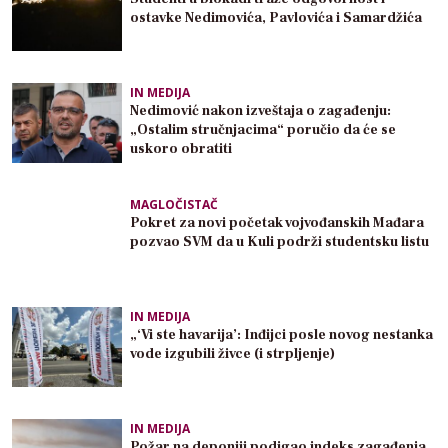
ostavke Nedimovića, Pavlovića i Samardžića
IN MEDIJA
Nedimović nakon izveštaja o zagađenju:
„Ostalim stručnjacima“ poručio da će se
uskoro obratiti
MAGLOČISTAČ
Pokret za novi početak vojvođanskih Mađara
pozvao SVM da u Kuli podrži studentsku listu
IN MEDIJA
„‘Vi ste havarija’: Inđijci posle novog nestanka
vode izgubili živce (i strpljenje)
IN MEDIJA
Požar na deponiji podigao indeks zagađenja