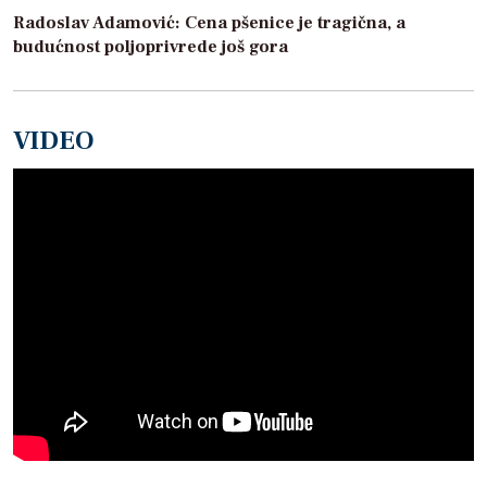
Radoslav Adamović: Cena pšenice je tragična, a
budućnost poljoprivrede još gora
VIDEO