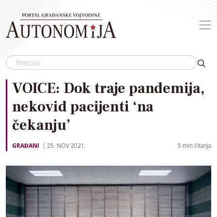
Skip to main content
VOICE: Dok traje pandemija,
nekovid pacijenti ‘na
čekanju’
GRAĐANI
25. NOV 2021.
5
min čitanja