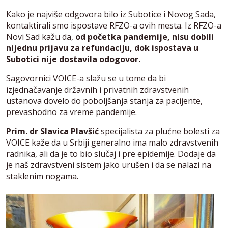
Kako je najviše odgovora bilo iz Subotice i Novog Sada,
kontaktirali smo ispostave RFZO-a ovih mesta. Iz RFZO-a
Novi Sad kažu da,
od početka pandemije, nisu dobili
nijednu prijavu za refundaciju, dok ispostava u
Subotici nije dostavila odogovor.
Sagovornici VOICE-a slažu se u tome da bi
izjednačavanje državnih i privatnih zdravstvenih
ustanova dovelo do poboljšanja stanja za pacijente,
prevashodno za vreme pandemije.
Prim. dr Slavica Plavšić
specijalista za plućne bolesti za
VOICE kaže da u Srbiji generalno ima malo zdravstvenih
radnika, ali da je to bio slučaj i pre epidemije. Dodaje da
je naš zdravstveni sistem jako urušen i da se nalazi na
staklenim nogama.