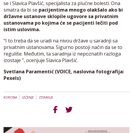
se i
Slavica Plavšić, specijalista za plućne bolesti. Ona
smatra da bi se
pacijentima mnogo olakšalo ako bi
državne ustanove sklopile ugovore sa privatnim
ustanovama po kojima će se pacijenti lečiti pod
istim uslovima.
“I to treba da se uradi na nivou države u saradnji sa
privatnim ustanovama. Sigurno postoji način da se to
reguliše. Međutim, ta saradnja iz nepoznatih razloga
izostaje ”, ocenjuje Slavica Plavšić.
Svetlana Paramentić (VOICE, naslovna fotografija:
Pexels)
|
|
KORONA
LEČENJE
ZDRAVLJE