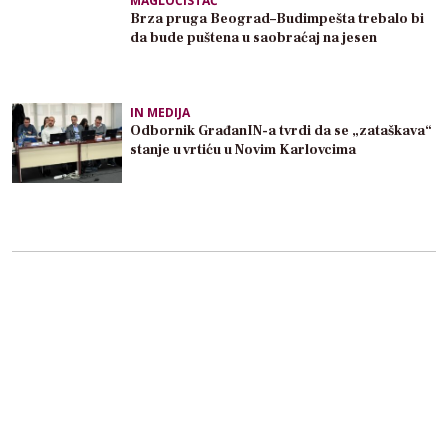
MAGLOČISTAČ
Brza pruga Beograd–Budimpešta trebalo bi
da bude puštena u saobraćaj na jesen
IN MEDIJA
Odbornik GrađanIN-a tvrdi da se „zataškava“
stanje u vrtiću u Novim Karlovcima