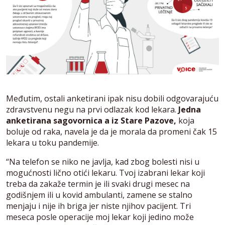
Međutim, ostali anketirani ipak nisu dobili odgovarajuću
zdravstvenu negu na prvi odlazak kod lekara.
Jedna
anketirana sagovornica a iz Stare Pazove,
koja
boluje od raka, navela je da je morala da promeni čak 15
lekara u toku pandemije.
“Na telefon se niko ne javlja, kad zbog bolesti nisi u
mogućnosti lično otići lekaru. Tvoj izabrani lekar koji
treba da zakaže termin je ili svaki drugi mesec na
godišnjem ili u kovid ambulanti, zamene se stalno
menjaju i nije ih briga jer niste njihov pacijent. Tri
meseca posle operacije moj lekar koji jedino može