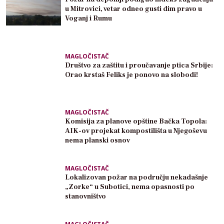
u Mitrovici, vetar odneo gusti dim pravo u
Voganj i Rumu
MAGLOČISTAČ
Društvo za zaštitu i proučavanje ptica Srbije:
Orao krstaš Feliks je ponovo na slobodi!
MAGLOČISTAČ
Komisija za planove opštine Bačka Topola:
AIK-ov projekat kompostilišta u Njegoševu
nema planski osnov
MAGLOČISTAČ
Lokalizovan požar na području nekadašnje
„Zorke“ u Subotici, nema opasnosti po
stanovništvo