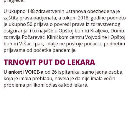
U ukupno 148 zdravstvenih ustanova obezbeđena je
zaštita prava pacijenata, a tokom 2018. godine podneto
je ukupno 50 prijava o povredi prava iz zdravstvenog
osiguranja, i to najviše u Opštoj bolnici Kraljevo, Domu
zdravlja Požarevac, Kliničkom centru Vojvodine i Opštoj
bolnici Vršac. Ipak, i dalje ne postoje podaci o podnetim
prijavama od početka pandemije.
TRNOVIT PUT DO LEKARA
U anketi VOICE-a
od 26 ispitanika, samo jedna osoba,
koja je imala prehladu, navela je da nije imala većih
problema prilikom odlaska kod lekara.