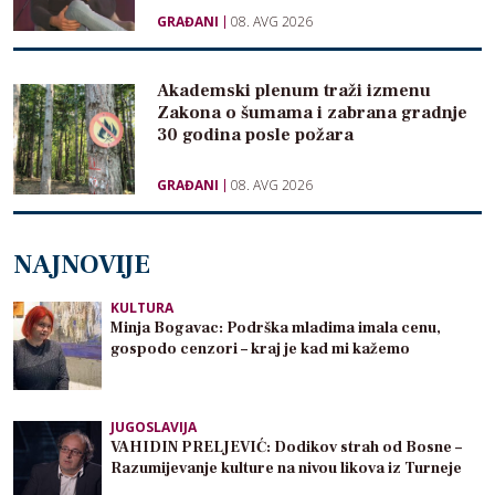
GRAĐANI
08. AVG 2026
Akademski plenum traži izmenu
Zakona o šumama i zabrana gradnje
30 godina posle požara
GRAĐANI
08. AVG 2026
NAJNOVIJE
KULTURA
Minja Bogavac: Podrška mladima imala cenu,
gospodo cenzori – kraj je kad mi kažemo
JUGOSLAVIJA
VAHIDIN PRELJEVIĆ: Dodikov strah od Bosne –
Razumijevanje kulture na nivou likova iz Turneje