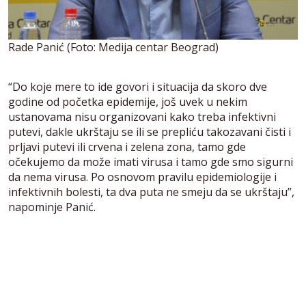
Rade Panić (Foto: Medija centar Beograd)
“Do koje mere to ide govori i situacija da skoro dve
godine od početka epidemije, još uvek u nekim
ustanovama nisu organizovani kako treba infektivni
putevi, dakle ukrštaju se ili se prepliću takozavani čisti i
prljavi putevi ili crvena i zelena zona, tamo gde
očekujemo da može imati virusa i tamo gde smo sigurni
da nema virusa. Po osnovom pravilu epidemiologije i
infektivnih bolesti, ta dva puta ne smeju da se ukrštaju”,
napominje Panić.