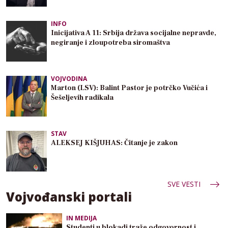
INFO
Inicijativa A 11: Srbija država socijalne nepravde,
negiranje i zloupotreba siromaštva
VOJVODINA
Marton (LSV): Balint Pastor je potrčko Vučića i
Šešeljevih radikala
STAV
ALEKSEJ KIŠJUHAS: Čitanje je zakon
SVE VESTI
Vojvođanski portali
IN MEDIJA
Studenti u blokadi traže odgovornost i