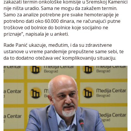
zakazati termin onkološke komisije u Sremskoj Kamenici
nije ništa uradio. Sama ne mogu da zakažem termin.
Samo za analize potrebne pre svake hemoterapije je
potrebno dati oko 60.000 dinara, ne računajući putne
troškove od bolnice do bolnice koje socijalno ne
priznaje”, napisala je u anketi.
Rade Panić ukazuje, međutim, i da su zdravstvene
ustanove u vreme pandemije prepuštene same sebi, te
da to dodatno otežava već komplikovaniju situaciju.