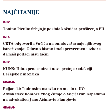
NAJČITANIJE
INFO
Tonino Picula: Srbija je postala kočničar proširenja EU
INFO
CRTA odgovorila Vučiću na omalovažavanje njihovog
istraživanja: Odavno bismo imali prevremene izbore
da naši podaci nisu tačni
INFO
NUNS: Hitno procesuirati nove pretnje redakciji
Bečejskog mozaika
GRAĐANI
Beljanski: Podnosim ostavku na mesto u UO
Advokatske komore zbog ćutnje o Vučićevim napadima
na advokaticu Janu Aćimović Planojević
GRAĐANI