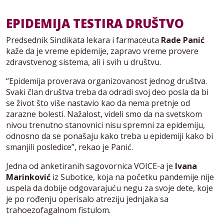
EPIDEMIJA TESTIRA DRUŠTVO
Predsednik Sindikata lekara i farmaceuta
Rade Panić
kaže da je vreme epidemije, zapravo vreme provere
zdravstvenog sistema, ali i svih u društvu.
“Epidemija proverava organizovanost jednog društva.
Svaki član društva treba da odradi svoj deo posla da bi
se život što više nastavio kao da nema pretnje od
zarazne bolesti. Nažalost, videli smo da na svetskom
nivou trenutno stanovnici nisu spremni za epidemiju,
odnosno da se ponašaju kako treba u epidemiji kako bi
smanjili posledice”, rekao je Panić.
Jedna od anketiranih sagovornica VOICE-a je
Ivana
Marinković
iz Subotice, koja na početku pandemije nije
uspela da dobije odgovarajuću negu za svoje dete, koje
je po rođenju operisalo atreziju jednjaka sa
trahoezofagalnom fistulom.