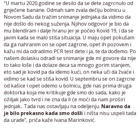
“U martu 2020.godine se desilo da se dete zagrcnulo od
gnječene banane. Odmah sam zvala dečiju bolnicu u
Novom Sadu da tražim snimanje jednjaka da vidimo da
nije došlo do nekog suženja. Njihov odgovor je bio da
mu blendiram i dalje hranu jer je počeo Kovid 19, i da se
javim kada se malo stiša situacija. U maju opet pokušam
da ga nahranim on se opet zagrcne, opet ih pozovem i
kažu mi da odradimo PCR test dete i ja, te da dođemo. Po
našem dolasku odradi se snimanje gde mi govore da nije
to tako loše i da dolaze deca sa mnogo gorim stanjem,
eto sad je kovid pa da idemo kući, on neka uči da žvaće i
vidimo se kad se stiša kovid. U septembru se on zagrcne
od kašice i opet odemo u bolnicu, gde nas prima druga
doktorka koja me kritikuje gde smo do sada, kako je
ožiljak jako tvrd i ne zna da li će moći da nam proširi
jednjak.. Tada nas ostavljaju na odeljenju.
Naravno da
je bilo prekasno kada smo došli
i ništa nisu uspeli tada
da urade”, priča kaže Ivana Marinković.