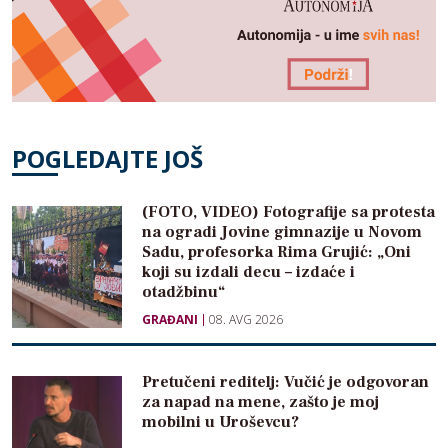
POGLEDAJTE JOŠ
(FOTO, VIDEO) Fotografije sa protesta
na ogradi Jovine gimnazije u Novom
Sadu, profesorka Rima Grujić: „Oni
koji su izdali decu – izdaće i
otadžbinu“
GRAĐANI
08. AVG 2026
Pretučeni reditelj: Vučić je odgovoran
za napad na mene, zašto je moj
mobilni u Uroševcu?