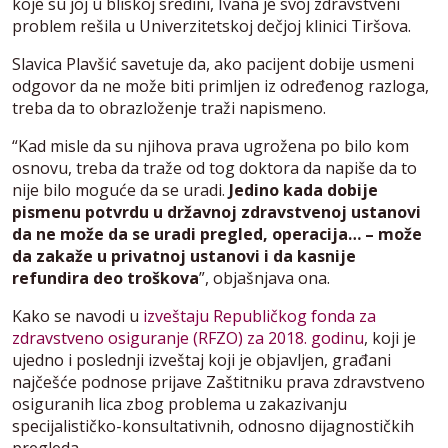
koje su joj u bliskoj sredini, Ivana je svoj zdravstveni
problem rešila u Univerzitetskoj dečjoj klinici Tiršova.
Slavica Plavšić savetuje da, ako pacijent dobije usmeni
odgovor da ne može biti primljen iz određenog razloga,
treba da to obrazloženje traži napismeno.
“Kad misle da su njihova prava ugrožena po bilo kom
osnovu, treba da traže od tog doktora da napiše da to
nije bilo moguće da se uradi.
Jedino kada dobije
pismenu potvrdu u državnoj zdravstvenoj ustanovi
da ne može da se uradi pregled, operacija… – može
da zakaže u privatnoj ustanovi i da kasnije
refundira deo troškova
”, objašnjava ona.
Kako se navodi u
izveštaju Republičkog fonda za
zdravstveno osiguranje (RFZO) za 2018. godinu
, koji je
ujedno i poslednji izveštaj koji je objavljen, građani
najčešće podnose prijave Zaštitniku prava zdravstveno
osiguranih lica zbog problema u zakazivanju
specijalističko-konsultativnih, odnosno dijagnostičkih
pregleda
.