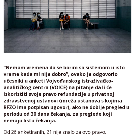
“Nemam vremena da se borim sa sistemom u isto
vreme kada mi nije dobro”, ovako je odgovorio
učesniki u anketi Vojvođanskog istraživačko-
analitičkog centra (VOICE) na pitanje da li će
iskoristiti svoje pravo refundacije u privatnoj
zdravstvenoj ustanovi (mreža ustanova s kojima
RFZO ima potpisan ugovor), ako ne dobije pregled u
periodu od 30 dana čekanja, za preglede koji
nemaju listu čekanja.
Od 26 anketiranih, 21 nije znalo za ovo pravo.