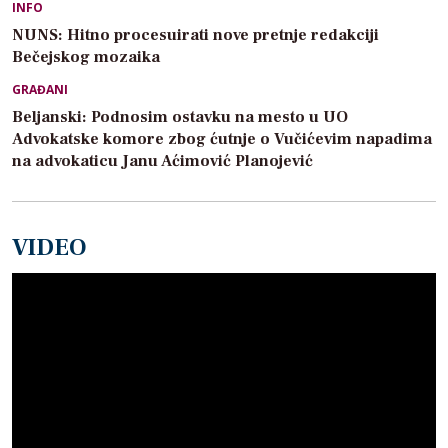
INFO
NUNS: Hitno procesuirati nove pretnje redakciji
Bečejskog mozaika
GRAĐANI
Beljanski: Podnosim ostavku na mesto u UO
Advokatske komore zbog ćutnje o Vučićevim napadima
na advokaticu Janu Aćimović Planojević
VIDEO