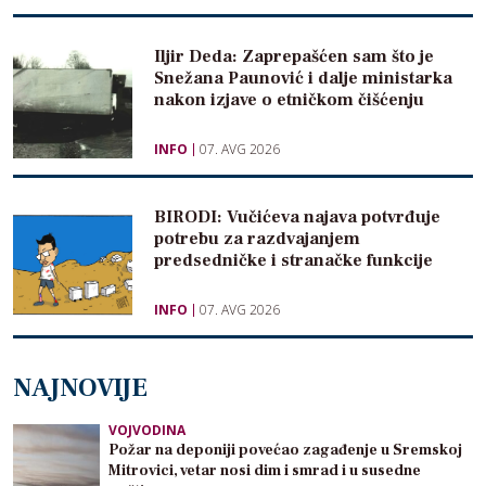
Iljir Deda: Zaprepašćen sam što je
Snežana Paunović i dalje ministarka
nakon izjave o etničkom čišćenju
INFO
07. AVG 2026
BIRODI: Vučićeva najava potvrđuje
potrebu za razdvajanjem
predsedničke i stranačke funkcije
INFO
07. AVG 2026
NAJNOVIJE
VOJVODINA
Požar na deponiji povećao zagađenje u Sremskoj
Mitrovici, vetar nosi dim i smrad i u susedne