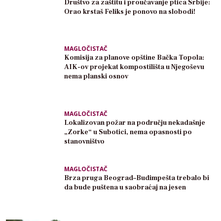
Društvo za zaštitu i proučavanje ptica Srbije:
Orao krstaš Feliks je ponovo na slobodi!
MAGLOČISTAČ
Komisija za planove opštine Bačka Topola:
AIK-ov projekat kompostilišta u Njegoševu
nema planski osnov
MAGLOČISTAČ
Lokalizovan požar na području nekadašnje
„Zorke“ u Subotici, nema opasnosti po
stanovništvo
MAGLOČISTAČ
Brza pruga Beograd–Budimpešta trebalo bi
da bude puštena u saobraćaj na jesen