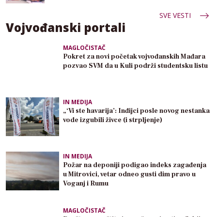
SVE VESTI
Vojvođanski portali
MAGLOČISTAČ
Pokret za novi početak vojvođanskih Mađara
pozvao SVM da u Kuli podrži studentsku listu
IN MEDIJA
„‘Vi ste havarija’: Inđijci posle novog nestanka
vode izgubili živce (i strpljenje)
IN MEDIJA
Požar na deponiji podigao indeks zagađenja
u Mitrovici, vetar odneo gusti dim pravo u
Voganj i Rumu
MAGLOČISTAČ