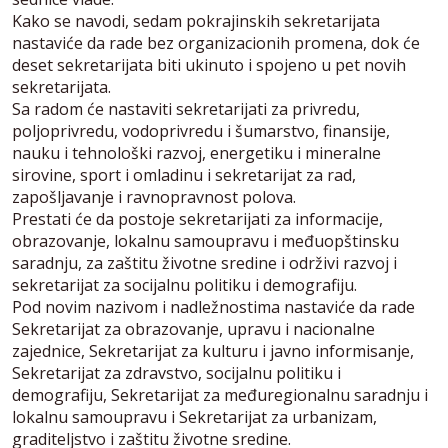
Kako se navodi, sedam pokrajinskih sekretarijata
nastaviće da rade bez organizacionih promena, dok će
deset sekretarijata biti ukinuto i spojeno u pet novih
sekretarijata.
Sa radom će nastaviti sekretarijati za privredu,
poljoprivredu, vodoprivredu i šumarstvo, finansije,
nauku i tehnološki razvoj, energetiku i mineralne
sirovine, sport i omladinu i sekretarijat za rad,
zapošljavanje i ravnopravnost polova.
Prestati će da postoje sekretarijati za informacije,
obrazovanje, lokalnu samoupravu i međuopštinsku
saradnju, za zaštitu životne sredine i održivi razvoj i
sekretarijat za socijalnu politiku i demografiju.
Pod novim nazivom i nadležnostima nastaviće da rade
Sekretarijat za obrazovanje, upravu i nacionalne
zajednice, Sekretarijat za kulturu i javno informisanje,
Sekretarijat za zdravstvo, socijalnu politiku i
demografiju, Sekretarijat za međuregionalnu saradnju i
lokalnu samoupravu i Sekretarijat za urbanizam,
graditeljstvo i zaštitu životne sredine.