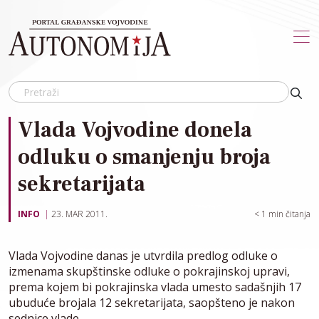
Skip to main content
Vlada Vojvodine donela
odluku o smanjenju broja
sekretarijata
INFO
23. MAR 2011.
< 1
min čitanja
Vlada Vojvodine danas je utvrdila predlog odluke o
izmenama skupštinske odluke o pokrajinskoj upravi,
prema kojem bi pokrajinska vlada umesto sadašnjih 17
ubuduće brojala 12 sekretarijata, saopšteno je nakon
sednice vlade.