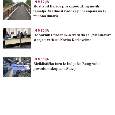
IN MEDIJA
Most kod Barice poskupeo zbog novih
temelja: Vrednost radova procenjena na 17
miliona dinara
IN MEDIJA
Odbornik GrađanIN-a tvrdi da se „zataškava“
stanje u vrtiću u Novim Karlovcima
IN MEDIJA
Biciklistička tura iz Inđije ka Beogradu
povodom skupa na Slaviji