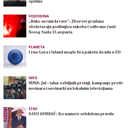
opštine
VOJVODINA
„Ruke su vam krvave”: Zborovi građana
obeležavaju godišnjicu sukoba i odbrane časti
Novog Sada 13.avgusta
PLANETA
Crna Gora i Island mogle bi u paketu da uđu u EU
INFO
NUNS: Jul – talas ozbiljnih pretnji, kampanje protiv
novinara i novinarki na lokalnim televizijama
STAV
SAVO ĐURĐIĆ: Ko nameće selektivnu pravdu