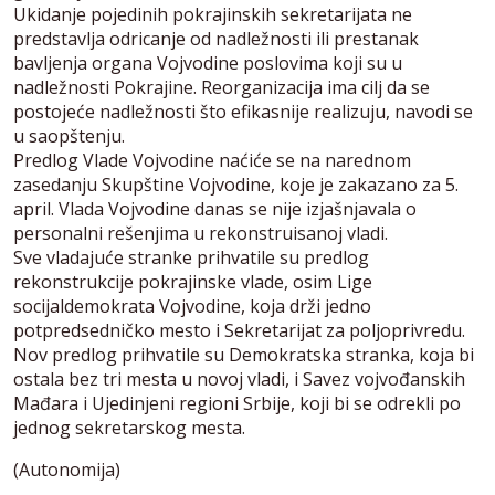
Ukidanje pojedinih pokrajinskih sekretarijata ne
predstavlja odricanje od nadležnosti ili prestanak
bavljenja organa Vojvodine poslovima koji su u
nadležnosti Pokrajine. Reorganizacija ima cilj da se
postojeće nadležnosti što efikasnije realizuju, navodi se
u saopštenju.
Predlog Vlade Vojvodine naćiće se na narednom
zasedanju Skupštine Vojvodine, koje je zakazano za 5.
april. Vlada Vojvodine danas se nije izjašnjavala o
personalni rešenjima u rekonstruisanoj vladi.
Sve vladajuće stranke prihvatile su predlog
rekonstrukcije pokrajinske vlade, osim Lige
socijaldemokrata Vojvodine, koja drži jedno
potpredsedničko mesto i Sekretarijat za poljoprivredu.
Nov predlog prihvatile su Demokratska stranka, koja bi
ostala bez tri mesta u novoj vladi, i Savez vojvođanskih
Mađara i Ujedinjeni regioni Srbije, koji bi se odrekli po
jednog sekretarskog mesta.
(Autonomija)