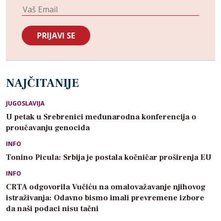
NAJČITANIJE
JUGOSLAVIJA
U petak u Srebrenici međunarodna konferencija o
proučavanju genocida
INFO
Tonino Picula: Srbija je postala kočničar proširenja EU
INFO
CRTA odgovorila Vučiću na omalovažavanje njihovog
istraživanja: Odavno bismo imali prevremene izbore
da naši podaci nisu tačni