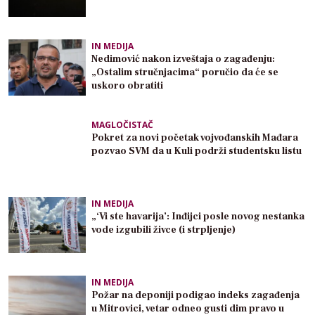
IN MEDIJA
Nedimović nakon izveštaja o zagađenju:
„Ostalim stručnjacima“ poručio da će se
uskoro obratiti
MAGLOČISTAČ
Pokret za novi početak vojvođanskih Mađara
pozvao SVM da u Kuli podrži studentsku listu
IN MEDIJA
„‘Vi ste havarija’: Inđijci posle novog nestanka
vode izgubili živce (i strpljenje)
IN MEDIJA
Požar na deponiji podigao indeks zagađenja
u Mitrovici, vetar odneo gusti dim pravo u