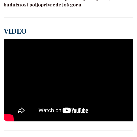
budućnost poljoprivrede još gora
VIDEO