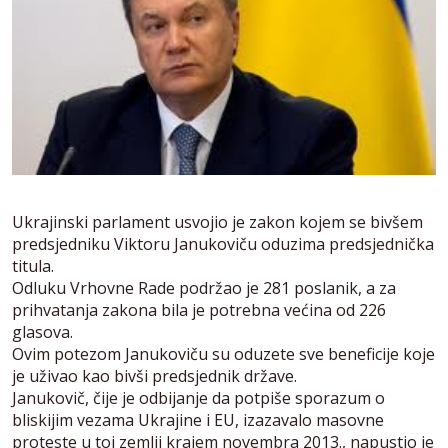
Ukrajinski parlament usvojio je zakon kojem se bivšem
predsjedniku Viktoru Janukoviču oduzima predsjednička
titula.
Odluku Vrhovne Rade podržao je 281 poslanik, a za
prihvatanja zakona bila je potrebna većina od 226
glasova.
Ovim potezom Janukoviču su oduzete sve beneficije koje
je uživao kao bivši predsjednik države.
Janukovič, čije je odbijanje da potpiše sporazum o
bliskijim vezama Ukrajine i EU, izazavalo masovne
proteste u toj zemlji krajem novembra 2013., napustio je