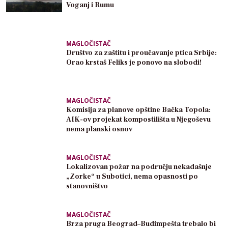
Voganj i Rumu
MAGLOČISTAČ
Društvo za zaštitu i proučavanje ptica Srbije:
Orao krstaš Feliks je ponovo na slobodi!
MAGLOČISTAČ
Komisija za planove opštine Bačka Topola:
AIK-ov projekat kompostilišta u Njegoševu
nema planski osnov
MAGLOČISTAČ
Lokalizovan požar na području nekadašnje
„Zorke“ u Subotici, nema opasnosti po
stanovništvo
MAGLOČISTAČ
Brza pruga Beograd–Budimpešta trebalo bi