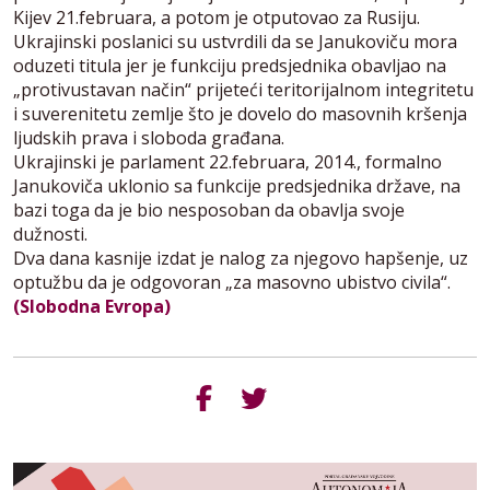
Kijev 21.februara, a potom je otputovao za Rusiju.
Ukrajinski poslanici su ustvrdili da se Janukoviču mora
oduzeti titula jer je funkciju predsjednika obavljao na
„protivustavan način“ prijeteći teritorijalnom integritetu
i suverenitetu zemlje što je dovelo do masovnih kršenja
ljudskih prava i sloboda građana.
Ukrajinski je parlament 22.februara, 2014., formalno
Janukoviča uklonio sa funkcije predsjednika države, na
bazi toga da je bio nesposoban da obavlja svoje
dužnosti.
Dva dana kasnije izdat je nalog za njegovo hapšenje, uz
optužbu da je odgovoran „za masovno ubistvo civila“.
(Slobodna Evropa)