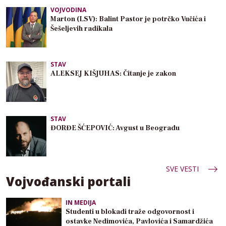
VOJVODINA
Marton (LSV): Balint Pastor je potrčko Vučića i
Šešeljevih radikala
STAV
ALEKSEJ KIŠJUHAS: Čitanje je zakon
STAV
ĐORĐE ŠĆEPOVIĆ: Avgust u Beogradu
SVE VESTI
Vojvođanski portali
IN MEDIJA
Studenti u blokadi traže odgovornost i
ostavke Nedimovića, Pavlovića i Samardžića