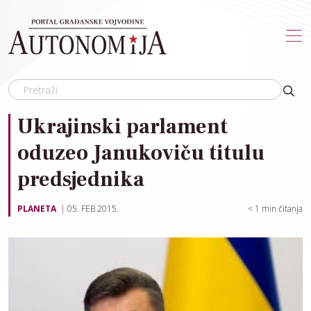
Skip to main content
Ukrajinski parlament
oduzeo Janukoviču titulu
predsjednika
PLANETA
05. FEB 2015.
< 1
min čitanja