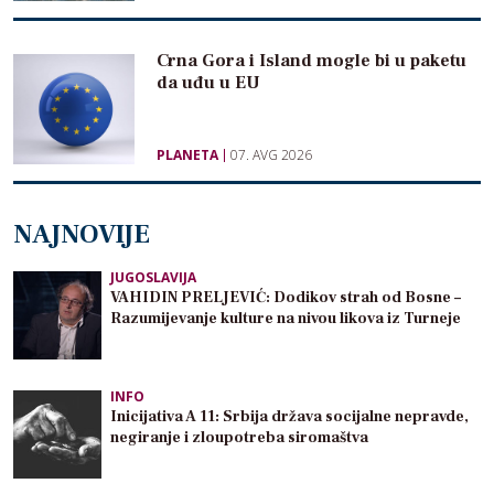
Crna Gora i Island mogle bi u paketu
da uđu u EU
PLANETA
07. AVG 2026
NAJNOVIJE
JUGOSLAVIJA
VAHIDIN PRELJEVIĆ: Dodikov strah od Bosne –
Razumijevanje kulture na nivou likova iz Turneje
INFO
Inicijativa A 11: Srbija država socijalne nepravde,
negiranje i zloupotreba siromaštva