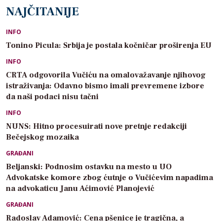
NAJČITANIJE
INFO
Tonino Picula: Srbija je postala kočničar proširenja EU
INFO
CRTA odgovorila Vučiću na omalovažavanje njihovog
istraživanja: Odavno bismo imali prevremene izbore
da naši podaci nisu tačni
INFO
NUNS: Hitno procesuirati nove pretnje redakciji
Bečejskog mozaika
GRAĐANI
Beljanski: Podnosim ostavku na mesto u UO
Advokatske komore zbog ćutnje o Vučićevim napadima
na advokaticu Janu Aćimović Planojević
GRAĐANI
Radoslav Adamović: Cena pšenice je tragična, a