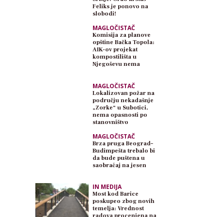
Feliks je ponovo na
slobodi!
MAGLOČISTAČ
Komisija za planove
opštine Bačka Topola:
AIK-ov projekat
kompostilišta u
Njegoševu nema
planski osnov
MAGLOČISTAČ
Lokalizovan požar na
području nekadašnje
„Zorke“ u Subotici,
nema opasnosti po
stanovništvo
MAGLOČISTAČ
Brza pruga Beograd–
Budimpešta trebalo bi
da bude puštena u
saobraćaj na jesen
IN MEDIJA
Most kod Barice
poskupeo zbog novih
temelja: Vrednost
radova procenjena na