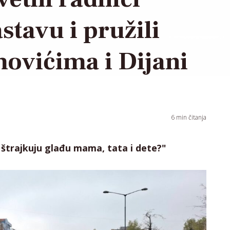
stavu i pružili
ovićima i Dijani
6
min čitanja
 štrajkuju glađu mama, tata i dete?"