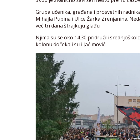
Skup je zvanično završen nešto pre 16 časov
Grupa učenika, građana i prosvetnih radnika
Mihajla Pupina i Ulice Žarka Zrenjanina. Ned
već tri dana štrajkuju glađu.
Njima su se oko 14.30 pridružili srednjoškolc
kolonu dočekali su i Jaćimovići.