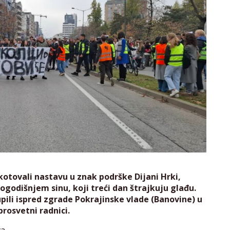
kotovali nastavu u znak podrške Dijani Hrki,
godišnjem sinu, koji treći dan štrajkuju glađu.
pili ispred zgrade Pokrajinske vlade (Banovine) u
 prosvetni radnici.