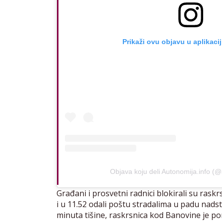
Prikaži ovu objavu u aplikaci
Objava koju deli Autonomija.info (@
Građani i prosvetni radnici blokirali su rask
i u 11.52 odali poštu stradalima u padu nad
minuta tišine, raskrsnica kod Banovine je p