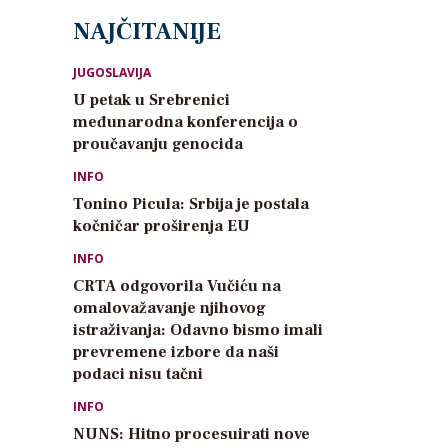
NAJČITANIJE
JUGOSLAVIJA
U petak u Srebrenici
međunarodna konferencija o
proučavanju genocida
INFO
Tonino Picula: Srbija je postala
kočničar proširenja EU
INFO
CRTA odgovorila Vučiću na
omalovažavanje njihovog
istraživanja: Odavno bismo imali
prevremene izbore da naši
podaci nisu tačni
INFO
NUNS: Hitno procesuirati nove