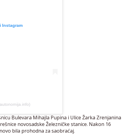
ji Instagram
autonomija.info)
rsnicu Bulevara Mihajla Pupina i Ulice Žarka Zrenjanina
strešnice novosadske Železničke stanice. Nakon 16
onovo bila prohodna za saobraćaj.