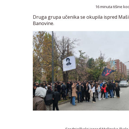
16 minuta tišine k
Druga grupa učenika se okupila ispred Mašin
Banovine.