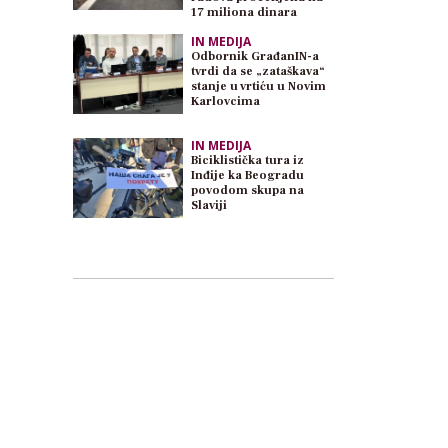
17 miliona dinara
IN MEDIJA
Odbornik GrađanIN-a
tvrdi da se „zataškava“
stanje u vrtiću u Novim
Karlovcima
IN MEDIJA
Biciklistička tura iz
Inđije ka Beogradu
povodom skupa na
Slaviji