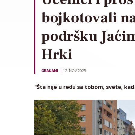
bojkotovali na
podršku Jaćim
Hrki
GRAĐANI
12. NOV 2025.
"Šta nije u redu sa tobom, svete, kad