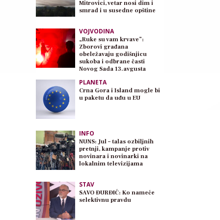
Mitrovici, vetar nosi dim i
smrad i u susedne opštine
VOJVODINA
„Ruke su vam krvave”:
Zborovi građana
obeležavaju godišnjicu
sukoba i odbrane časti
Novog Sada 13.avgusta
PLANETA
Crna Gora i Island mogle bi
u paketu da uđu u EU
INFO
NUNS: Jul – talas ozbiljnih
pretnji, kampanje protiv
novinara i novinarki na
lokalnim televizijama
STAV
SAVO ĐURĐIĆ: Ko nameće
selektivnu pravdu