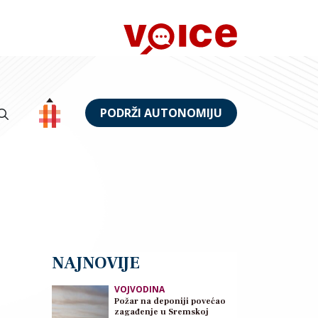
PODRŽI AUTONOMIJU
NAJNOVIJE
VOJVODINA
Požar na deponiji povećao
zagađenje u Sremskoj