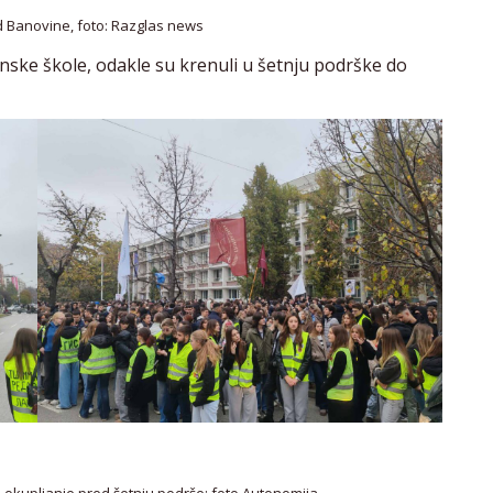
od Banovine, foto: Razglas news
ske škole, odakle su krenuli u šetnju podrške do