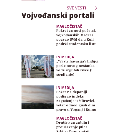
SVE VESTI
Vojvođanski portali
MAGLOČISTAČ
Pokret za novi početak
vojvođanskih Mađara
pozvao SVM da u Kuli
podrži studentsku listu
IN MEDIJA
„‘Vi ste havarija’: Inđijci
posle novog nestanka
vode izgubili živce (i
strpljenje)
IN MEDIJA
Požar na deponiji
podigao indeks
zagađenja u Mitrovici,
vetar odneo gusti dim
pravo u Voganj i Rumu
MAGLOČISTAČ
Društvo za zaštitu i
proučavanje ptica
Srbije: Orao krstaš