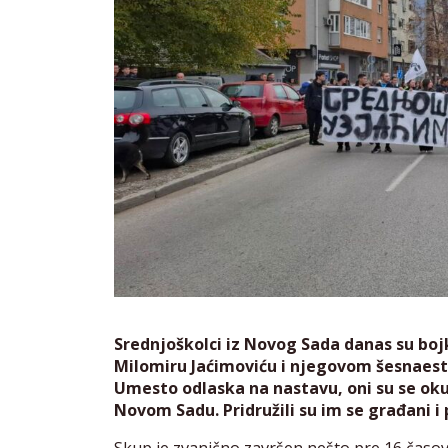
Srednjoškolci iz Novog Sada danas su boj
Milomiru Jaćimoviću i njegovom šesnaesto
Umesto odlaska na nastavu, oni su se oku
Novom Sadu.
Pridružili su im se građani i