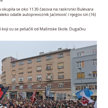
a.
 okupila se oko 11.30 časova na raskrsnici Bulevara
aleko odatle autoprevoznik Jaćimović i njegov sin (16)
i koji su se pešačili od Mašinske škole. Dugačku