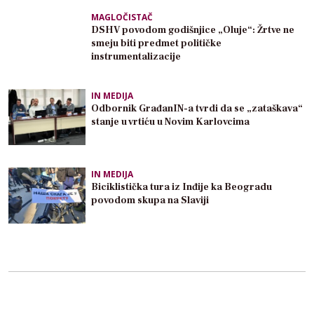
MAGLOČISTAČ
DSHV povodom godišnjice „Oluje“: Žrtve ne
smeju biti predmet političke
instrumentalizacije
IN MEDIJA
Odbornik GrađanIN-a tvrdi da se „zataškava“
stanje u vrtiću u Novim Karlovcima
IN MEDIJA
Biciklistička tura iz Inđije ka Beogradu
povodom skupa na Slaviji