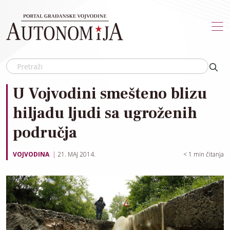
Skip to main content
U Vojvodini smešteno blizu
hiljadu ljudi sa ugroženih
područja
VOJVODINA
21. MAJ 2014.
< 1
min čitanja