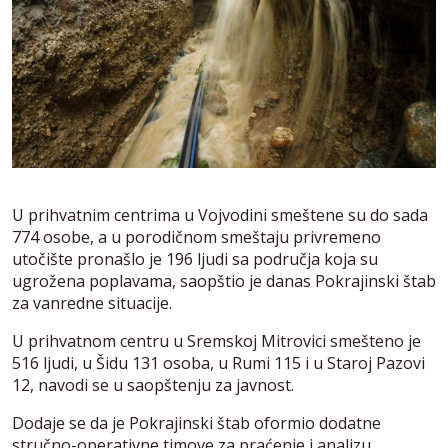
U prihvatnim centrima u Vojvodini smeštene su do sada
774 osobe, a u porodičnom smeštaju privremeno
utočište pronašlo je 196 ljudi sa područja koja su
ugrožena poplavama, saopštio je danas Pokrajinski štab
za vanredne situacije.
U prihvatnom centru u Sremskoj Mitrovici smešteno je
516 ljudi, u Šidu 131 osoba, u Rumi 115 i u Staroj Pazovi
12, navodi se u saopštenju za javnost.
Dodaje se da je Pokrajinski štab oformio dodatne
stručno-operativne timove za praćenje i analizu