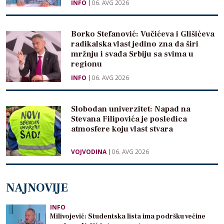
INFO
06. AVG 2026
Borko Stefanović: Vučićeva i Glišićeva
radikalska vlast jedino zna da širi
mržnju i svađa Srbiju sa svima u
regionu
INFO
06. AVG 2026
Slobodan univerzitet: Napad na
Stevana Filipovića je posledica
atmosfere koju vlast stvara
VOJVODINA
06. AVG 2026
NAJNOVIJE
INFO
Milivojević: Studentska lista ima podršku većine