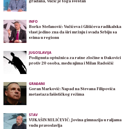
građana, Vučić je toga svestan
INFO
Borko Stefanović: Vučićeva i Glišićeva radikalska
vlast jedino zna da širi mržnju i svađa Srbiju sa
svima u regionu
JUGOSLAVIJA
Podignuta optužnica za ratne zločine u Đakovici
protiv 20 osoba, među njima i Milan Radoičić
GRAĐANI
Goran Marković: Napad na Stevana Filipovića
metastaza fašističkog režima
STAV
VUKAŠIN MILIĆEVIĆ: Jovina gimnazija u raljama
vudu pravoslavlja