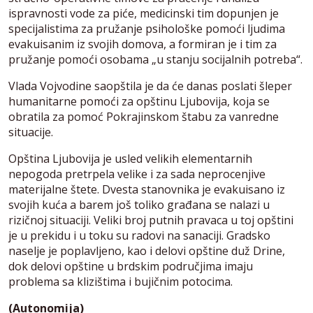
ispravnosti vode za piće, medicinski tim dopunjen je
specijalistima za pružanje psihološke pomoći ljudima
evakuisanim iz svojih domova, a formiran je i tim za
pružanje pomoći osobama „u stanju socijalnih potreba“.
Vlada Vojvodine saopštila je da će danas poslati šleper
humanitarne pomoći za opštinu Ljubovija, koja se
obratila za pomoć Pokrajinskom štabu za vanredne
situacije.
Opština Ljubovija je usled velikih elementarnih
nepogoda pretrpela velike i za sada neprocenjive
materijalne štete. Dvesta stanovnika je evakuisano iz
svojih kuća a barem još toliko građana se nalazi u
rizičnoj situaciji. Veliki broj putnih pravaca u toj opštini
je u prekidu i u toku su radovi na sanaciji. Gradsko
naselje je poplavljeno, kao i delovi opštine duž Drine,
dok delovi opštine u brdskim područjima imaju
problema sa klizištima i bujičnim potocima.
(Autonomija)