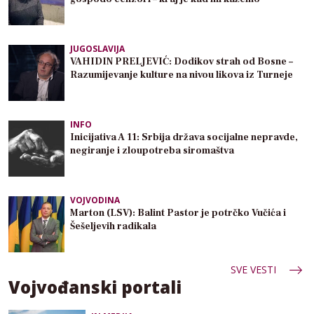
JUGOSLAVIJA
VAHIDIN PRELJEVIĆ: Dodikov strah od Bosne –
Razumijevanje kulture na nivou likova iz Turneje
INFO
Inicijativa A 11: Srbija država socijalne nepravde,
negiranje i zloupotreba siromaštva
VOJVODINA
Marton (LSV): Balint Pastor je potrčko Vučića i
Šešeljevih radikala
SVE VESTI
Vojvođanski portali