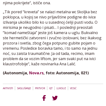
njima pokrijete“, ističe ona.
„Tik pored “kreveta” se nalazi metalna wc školjka bez
poklopca, u kojoj se nivo prljavštine podigne do ivice
izlivanja ukoliko bilo ko u susednoj ćeliji pusti vodu. O
mirisima je neugodno i pisati… I poslednji preostali
“komad nameštaja” jeste još kamera u uglu. Bukvalno
ste hermetički zatvoreni i zvučno izolovani, bez ikakvog
prozora i svetla, zbog čega potpuno gubite pojam o
vremenu. Posledice boravka tamo, i to samo na jednu
noć, su zaista traumatične. Ja od tada, recimo, imam
problem da se vozim liftom, jer sam svaki put na ivici
klaustrofobije“, kaže novinarka Ana Lalić.
(Autonomija,
Nova.rs
, foto: Autonomija, 021)
|
|
|
|
|
AKTIVISTI
SASLUŠANJE
PRITVOR
VJT
LUKSUZ
VESIĆ