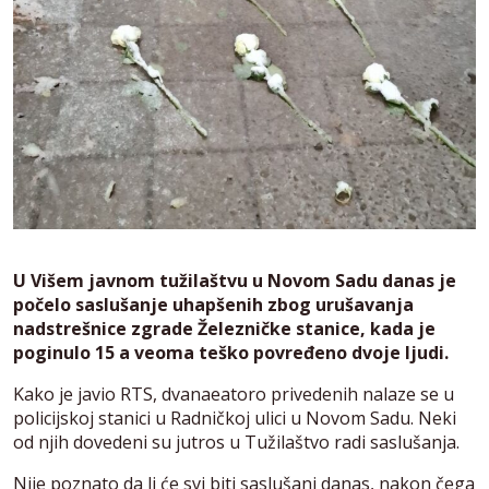
U Višem javnom tužilaštvu u Novom Sadu danas je
počelo saslušanje uhapšenih zbog urušavanja
nadstrešnice zgrade Železničke stanice, kada je
poginulo 15 a veoma teško povređeno dvoje ljudi.
Kako je javio RTS, dvanaeatoro privedenih nalaze se u
policijskoj stanici u Radničkoj ulici u Novom Sadu. Neki
od njih dovedeni su jutros u Tužilaštvo radi saslušanja.
Nije poznato da li će svi biti saslušani danas, nakon čega