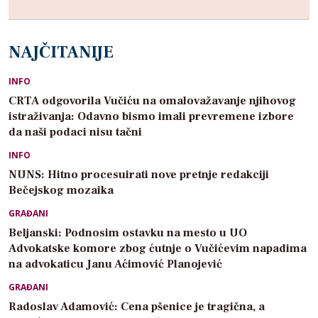
NAJČITANIJE
INFO
CRTA odgovorila Vučiću na omalovažavanje njihovog
istraživanja: Odavno bismo imali prevremene izbore
da naši podaci nisu tačni
INFO
NUNS: Hitno procesuirati nove pretnje redakciji
Bečejskog mozaika
GRAĐANI
Beljanski: Podnosim ostavku na mesto u UO
Advokatske komore zbog ćutnje o Vučićevim napadima
na advokaticu Janu Aćimović Planojević
GRAĐANI
Radoslav Adamović: Cena pšenice je tragična, a