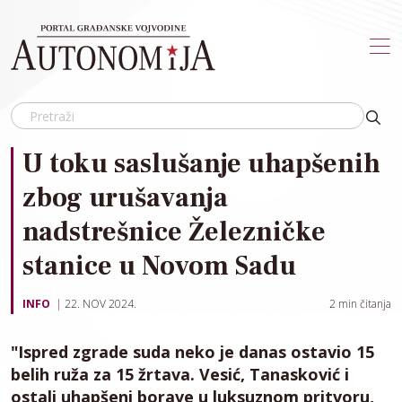
Skip to main content
U toku saslušanje uhapšenih
zbog urušavanja
nadstrešnice Železničke
stanice u Novom Sadu
INFO
22. NOV 2024.
2
min čitanja
"Ispred zgrade suda neko je danas ostavio 15
belih ruža za 15 žrtava. Vesić, Tanasković i
ostali uhapšeni borave u luksuznom pritvoru,