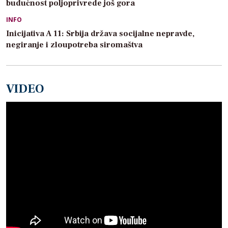
budućnost poljoprivrede još gora
INFO
Inicijativa A 11: Srbija država socijalne nepravde,
negiranje i zloupotreba siromaštva
VIDEO