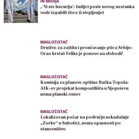
IN MEDIJA
„‘Vi ste havarija’: Inđijci posle novog nestanka
vode izgubili živce (i strpljenje)
MAGLOČISTAČ
Društvo za zaštitu i proučavanje ptica Srbije:
Orao krstaš Feliks je ponovo na slobodi!
MAGLOČISTAČ
Komisija za planove opštine Bačka Topola:
AIK-ov projekat kompostilišta u Njegoševu
nema planski osnov
MAGLOČISTAČ
Lokalizovan požar na području nekadašnje
„Zorke“ u Subotici, nema opasnosti po
stanovništvo