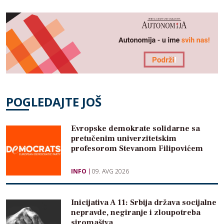
POGLEDAJTE JOŠ
Evropske demokrate solidarne sa
pretučenim univerzitetskim
profesorom Stevanom Filipovićem
INFO
09. AVG 2026
Inicijativa A 11: Srbija država socijalne
nepravde, negiranje i zloupotreba
siromaštva