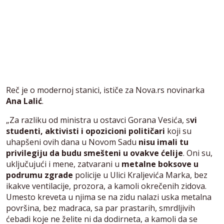
Reč je o modernoj stanici, ističe za Nova.rs novinarka
Ana Lalić
.
„Za razliku od ministra u ostavci Gorana Vesića, s
vi
studenti, aktivisti i opozicioni političari
koji su
uhapšeni ovih dana u Novom Sadu
nisu imali tu
privilegiju da budu smešteni u ovakve ćelije
. Oni su,
uključujući i mene, zatvarani u
metalne boksove u
podrumu zgrade
policije u Ulici Kraljevića Marka, bez
ikakve ventilacije, prozora, a kamoli okrečenih zidova.
Umesto kreveta u njima se na zidu nalazi uska metalna
površina, bez madraca, sa par prastarih, smrdljivih
ćebadi koje ne želite ni da dodirneta, a kamoli da se