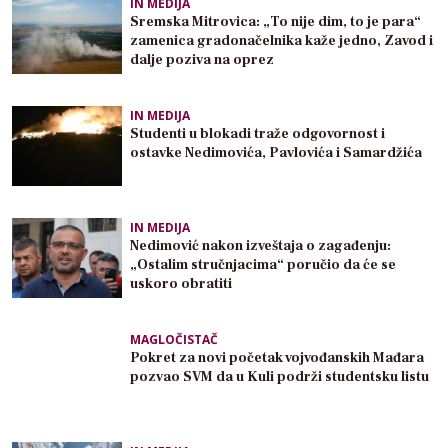
IN MEDIJA
Sremska Mitrovica: „To nije dim, to je para“
zamenica gradonačelnika kaže jedno, Zavod i
dalje poziva na oprez
IN MEDIJA
Studenti u blokadi traže odgovornost i
ostavke Nedimovića, Pavlovića i Samardžića
IN MEDIJA
Nedimović nakon izveštaja o zagađenju:
„Ostalim stručnjacima“ poručio da će se
uskoro obratiti
MAGLOČISTAČ
Pokret za novi početak vojvođanskih Mađara
pozvao SVM da u Kuli podrži studentsku listu