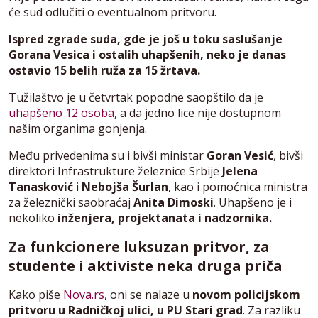
će sud odlučiti o eventualnom pritvoru.
Ispred zgrade suda, gde je još u toku saslušanje
Gorana Vesica i ostalih uhapšenih, neko je danas
ostavio 15 belih ruža za 15 žrtava.
Tužilaštvo je u četvrtak popodne saopštilo da je
uhapšeno 12 osoba
, a da jedno lice nije dostupnom
našim organima gonjenja.
Među privedenima su i bivši ministar
Goran Vesić
, bivši
direktori Infrastrukture železnice Srbije
Jelena
Tanasković
i
Nebojša Šurlan
, kao i pomoćnica ministra
za železnički saobraćaj
Anita Dimoski
. Uhapšeno je i
nekoliko
inženjera, projektanata i nadzornika.
Za funkcionere luksuzan pritvor, za
studente i aktiviste neka druga priča
Kako piše
Nova.rs
, oni se nalaze u
novom policijskom
pritvoru u Radničkoj ulici, u PU Stari grad
. Za razliku