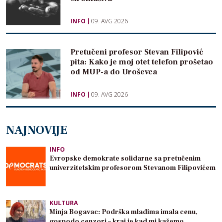
INFO
09. AVG 2026
Pretučeni profesor Stevan Filipović
pita: Kako je moj otet telefon prošetao
od MUP-a do Uroševca
INFO
09. AVG 2026
NAJNOVIJE
INFO
Evropske demokrate solidarne sa pretučenim
univerzitetskim profesorom Stevanom Filipovićem
KULTURA
Minja Bogavac: Podrška mladima imala cenu,
gospodo cenzori – kraj je kad mi kažemo