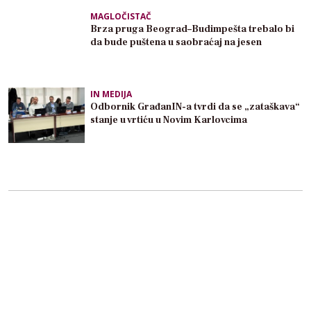
MAGLOČISTAČ
Brza pruga Beograd–Budimpešta trebalo bi
da bude puštena u saobraćaj na jesen
IN MEDIJA
Odbornik GrađanIN-a tvrdi da se „zataškava“
stanje u vrtiću u Novim Karlovcima