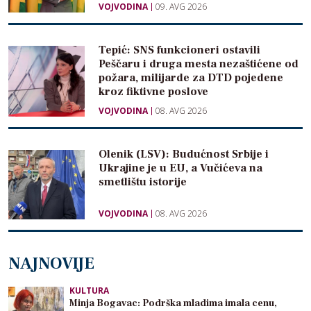
VOJVODINA
09. AVG 2026
Tepić: SNS funkcioneri ostavili
Peščaru i druga mesta nezaštićene od
požara, milijarde za DTD pojedene
kroz fiktivne poslove
VOJVODINA
08. AVG 2026
Olenik (LSV): Budućnost Srbije i
Ukrajine je u EU, a Vučićeva na
smetlištu istorije
VOJVODINA
08. AVG 2026
NAJNOVIJE
KULTURA
Minja Bogavac: Podrška mladima imala cenu,