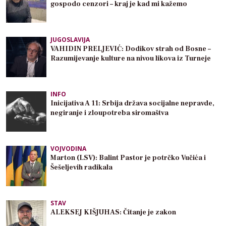
gospodo cenzori – kraj je kad mi kažemo
JUGOSLAVIJA
VAHIDIN PRELJEVIĆ: Dodikov strah od Bosne –
Razumijevanje kulture na nivou likova iz Turneje
INFO
Inicijativa A 11: Srbija država socijalne nepravde,
negiranje i zloupotreba siromaštva
VOJVODINA
Marton (LSV): Balint Pastor je potrčko Vučića i
Šešeljevih radikala
STAV
ALEKSEJ KIŠJUHAS: Čitanje je zakon