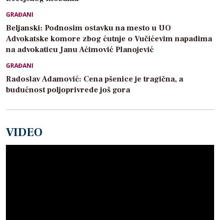
GRAĐANI
Beljanski: Podnosim ostavku na mesto u UO
Advokatske komore zbog ćutnje o Vučićevim napadima
na advokaticu Janu Aćimović Planojević
GRAĐANI
Radoslav Adamović: Cena pšenice je tragična, a
budućnost poljoprivrede još gora
VIDEO