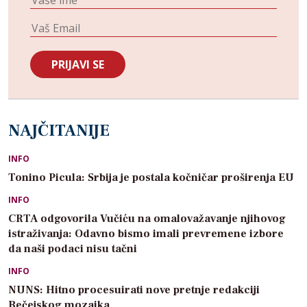
NAJČITANIJE
INFO
Tonino Picula: Srbija je postala kočničar proširenja EU
INFO
CRTA odgovorila Vučiću na omalovažavanje njihovog
istraživanja: Odavno bismo imali prevremene izbore
da naši podaci nisu tačni
INFO
NUNS: Hitno procesuirati nove pretnje redakciji
Bečejskog mozaika