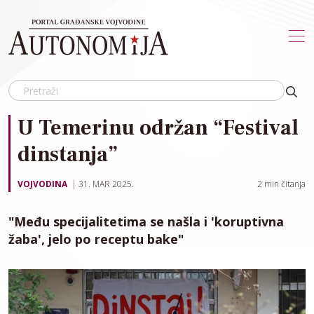
Skip to main content
U Temerinu održan “Festival
dinstanja”
VOJVODINA
31. MAR 2025.
2
min čitanja
"Među specijalitetima se našla i 'koruptivna
žaba', jelo po receptu bake"