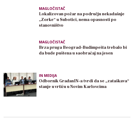
MAGLOČISTAČ
Lokalizovan požar na području nekadašnje
„Zorke“ u Subotici, nema opasnosti po
stanovništvo
MAGLOČISTAČ
Brza pruga Beograd–Budimpešta trebalo bi
da bude puštena u saobraćaj na jesen
IN MEDIJA
Odbornik GrađanIN-a tvrdi da se „zataškava“
stanje u vrtiću u Novim Karlovcima