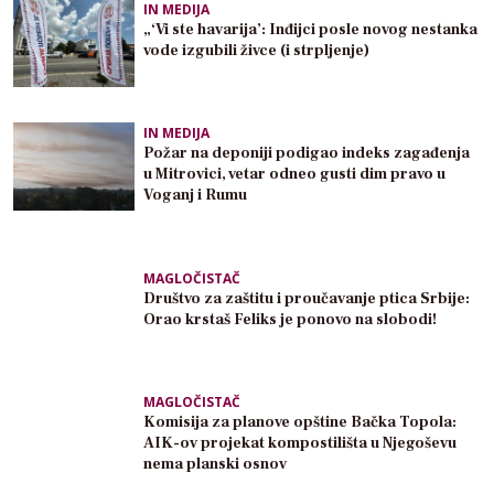
IN MEDIJA
„‘Vi ste havarija’: Inđijci posle novog nestanka
vode izgubili živce (i strpljenje)
IN MEDIJA
Požar na deponiji podigao indeks zagađenja
u Mitrovici, vetar odneo gusti dim pravo u
Voganj i Rumu
MAGLOČISTAČ
Društvo za zaštitu i proučavanje ptica Srbije:
Orao krstaš Feliks je ponovo na slobodi!
MAGLOČISTAČ
Komisija za planove opštine Bačka Topola:
AIK-ov projekat kompostilišta u Njegoševu
nema planski osnov