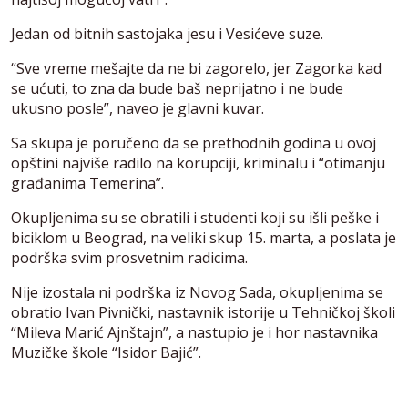
Jedan od bitnih sastojaka jesu i Vesićeve suze.
“Sve vreme mešajte da ne bi zagorelo, jer Zagorka kad
se ućuti, to zna da bude baš neprijatno i ne bude
ukusno posle”, naveo je glavni kuvar.
Sa skupa je poručeno da se prethodnih godina u ovoj
opštini najviše radilo na korupciji, kriminalu i “otimanju
građanima Temerina”.
Okupljenima su se obratili i studenti koji su išli peške i
biciklom u Beograd, na veliki skup 15. marta, a poslata je
podrška svim prosvetnim radicima.
Nije izostala ni podrška iz Novog Sada, okupljenima se
obratio Ivan Pivnički, nastavnik istorije u Tehničkoj školi
“Mileva Marić Ajnštajn”, a nastupio je i hor nastavnika
Muzičke škole “Isidor Bajić”.