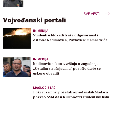
SVE VESTI
Vojvođanski portali
IN MEDIJA
Studenti u blokadi traže odgovornost i
ostavke Nedimovića, Pavlovića i Samardžića
IN MEDIJA
Nedimović nakon izveštaja o zagađenju:
„Ostalim stručnjacima“ poručio da će se
uskoro obratiti
MAGLOČISTAČ
Pokret za novi početak vojvođanskih Mađara
pozvao SVM da u Kuli podrži studentsku listu