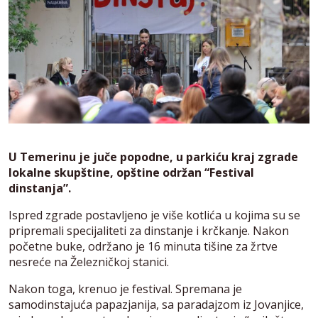
U Temerinu je juče popodne, u parkiću kraj zgrade
lokalne skupštine, opštine održan “Festival
dinstanja”.
Ispred zgrade postavljeno je više kotlića u kojima su se
pripremali specijaliteti za dinstanje i krčkanje. Nakon
početne buke, održano je 16 minuta tišine za žrtve
nesreće na Železničkoj stanici.
Nakon toga, krenuo je festival. Spremana je
samodinstajuća papazjanija, sa paradajzom iz Jovanjice,