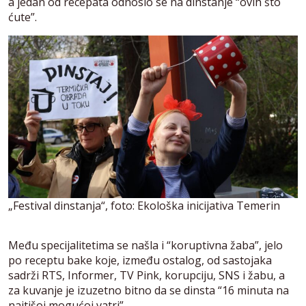
a jedan od recepata odnosio se na dinstanje “ovih što
ćute”.
„Festival dinstanja“, foto: Ekološka inicijativa Temerin
Među specijalitetima se našla i “koruptivna žaba”, jelo
po receptu bake koje, između ostalog, od sastojaka
sadrži RTS, Informer, TV Pink, korupciju, SNS i žabu, a
za kuvanje je izuzetno bitno da se dinsta “16 minuta na
najtišoj mogućoj vatri”.