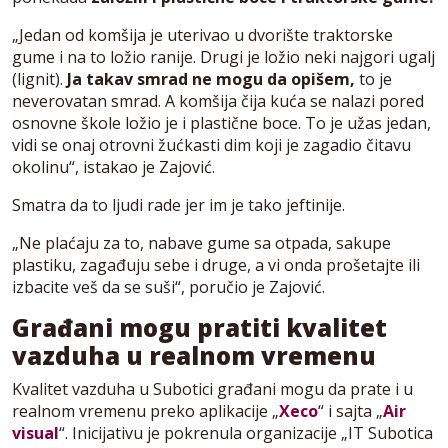
„Jedan od komšija je uterivao u dvorište traktorske
gume i na to ložio ranije. Drugi je ložio neki najgori ugalj
(lignit).
Ja takav smrad ne mogu da opišem,
to je
neverovatan smrad. A komšija čija kuća se nalazi pored
osnovne škole ložio je i plastične boce. To je užas jedan,
vidi se onaj otrovni žućkasti dim koji je zagadio čitavu
okolinu“, istakao je Zajović.
Smatra da to ljudi rade jer im je tako jeftinije.
„Ne plaćaju za to, nabave gume sa otpada, sakupe
plastiku, zagađuju sebe i druge, a vi onda prošetajte ili
izbacite veš da se suši“, poručio je Zajović.
Građani mogu pratiti kvalitet
vazduha u realnom vremenu
Kvalitet vazduha u Subotici građani mogu da prate i u
realnom vremenu preko aplikacije „
Xeco
“ i sajta „
Air
visual
“. Inicijativu je pokrenula organizacije „IT Subotica