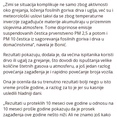
„Zimi se situacija komplikuje ne samo zbog aktivnosti
oko grejanja, loženja fosilnih goriva: drva i uglja, već su i
meteorološki uslovi takvi da se zbog temperaturne
inverzije zagađujuće materije akumuliraju u prizemnim
slojevima atmosfere. Tome doprinose emisije
suspendovanih čestica prvenstveno PM 2,5 a potom i
PM 10 čestica iz sagorevanja fosilnih goriva i drva u
domaćinstvima“, navela je Bonić.
Rezultati pokazuju, dodala je, da većina ispitanika koristi
drvo ili ugalj za grejanje, što dovodi do ispuštanja velike
količine štetnih gasova u atmosferu, a još jedan razlog
povećanja zagađenja je i rapidno povećanje broja vozila.
Ona je ocenila da su trenutno rezultati bolji nego u isto
vreme prošle godine, a razlog za to je jer su kasnije
usledili hladniji dani.
„Rezultati u proteklih 10 meseci ove godine u odnosu na
10 meseci prošle godine pokazuju da je prosek
zagađenja ove godine nešto niži. Ali ne znamo još kako