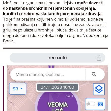
izloženost organizma njihovom dejstvu
može dovesti
do nastanka hroničnih respiratornih oboljenja,
kardio i cerebro-vaskularnih poremećaja zdravlja
.
To je fina prašina koju ne vidimo ali udišemo, a one se
prilikom udisanja ne filtriraju u nosu i ne zadržavaju ni i
grlu, nego ulaze u bronhije i pluća, dok sitnije čestice
mogu dospeti i do krvotoka i ciljnih organa“, upozorila je
Bonić.