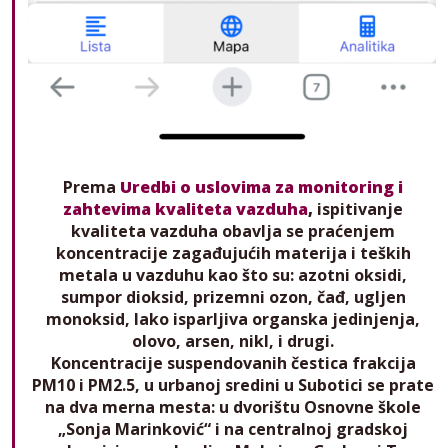
Prema
Uredbi o uslovima za monitoring i
zahtevima kvaliteta vazduha
,
ispitivanje
kvaliteta vazduha obavlja se praćenjem
koncentracije zagađujućih materija i teških
metala u vazduhu kao što su: azotni oksidi,
sumpor dioksid, prizemni ozon, čađ, ugljen
monoksid, lako isparljiva organska jedinjenja,
olovo, arsen, nikl, i drugi.
Koncentracije suspendovanih čestica frakcija
PM10 i PM2.5, u urbanoj sredini u Subotici se prate
na dva merna mesta: u dvorištu Osnovne škole
„Sonja Marinković“ i na centralnoj gradskoj