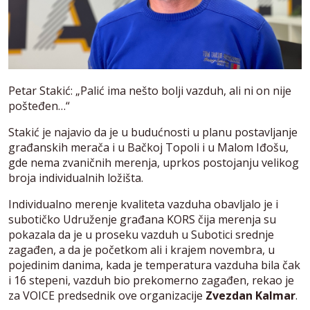
Petar Stakić: „Palić ima nešto bolji vazduh, ali ni on nije
pošteđen…“
Stakić je najavio da je u budućnosti u planu postavljanje
građanskih merača i u Bačkoj Topoli i u Malom Iđošu,
gde nema zvaničnih merenja, uprkos postojanju velikog
broja individualnih ložišta.
Individualno merenje kvaliteta vazduha obavljalo je i
subotičko Udruženje građana KORS čija merenja su
pokazala da je u proseku vazduh u Subotici srednje
zagađen, a da je početkom ali i krajem novembra, u
pojedinim danima, kada je temperatura vazduha bila čak
i 16 stepeni, vazduh bio prekomerno zagađen, rekao je
za VOICE predsednik ove organizacije
Zvezdan Kalmar
.