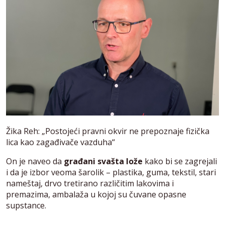
Žika Reh: „Postojeći pravni okvir ne prepoznaje fizička
lica kao zagađivače vazduha“
On je naveo da
građani svašta lože
kako bi se zagrejali
i da je izbor veoma šarolik – plastika, guma, tekstil, stari
nameštaj, drvo tretirano različitim lakovima i
premazima, ambalaža u kojoj su čuvane opasne
supstance.