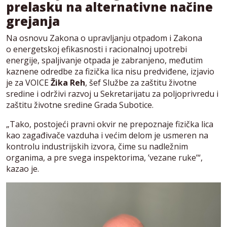
prelasku na alternativne načine
grejanja
Na osnovu Zakona o upravljanju otpadom i Zakona
o energetskoj efikasnosti i racionalnoj upotrebi
energije, spaljivanje otpada je zabranjeno, međutim
kaznene odredbe za fizička lica nisu predviđene, izjavio
je za VOICE
Žika Reh
, šef Službe za zaštitu životne
sredine i održivi razvoj u Sekretarijatu za poljoprivredu i
zaštitu životne sredine Grada Subotice.
„Tako, postojeći pravni okvir ne prepoznaje fizička lica
kao zagađivače vazduha i većim delom je usmeren na
kontrolu industrijskih izvora, čime su nadležnim
organima, a pre svega inspektorima, ’vezane ruke’“,
kazao je.