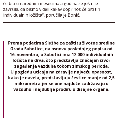
će biti u narednim mesecima a godina se još nije
završila, da bismo videli kakav doprinos će biti tih
individualnih ložišta“, poručila je Bonić.
Prema podacima Službe za zaštitu životne sredine
Grada Subotice, na osnovu poslednjeg popisa od
16. novembra, u Subotici ima 12.000 individualnih
ložišta na drva, što predstavlja značajan izvor
zagađenja vazduha tokom zimskog perioda.
U pogledu uticaja na zdravlje najveću opasnost,
kako je navela, predstavljaju čestice manje od 2,5
mikrometra jer se one najduže zadržavaju u
vazduhu i najdublje prodiru u disajne organe.