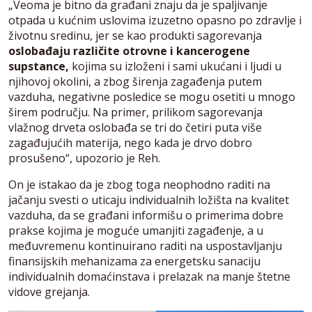
„Veoma je bitno da građani znaju da je spaljivanje
otpada u kućnim uslovima izuzetno opasno po zdravlje i
životnu sredinu, jer se kao produkti sagorevanja
oslobađaju različite otrovne i kancerogene
supstance,
kojima su izloženi i sami ukućani i ljudi u
njihovoj okolini, a zbog širenja zagađenja putem
vazduha, negativne posledice se mogu osetiti u mnogo
širem području. Na primer, prilikom sagorevanja
vlažnog drveta oslobađa se tri do četiri puta više
zagađujućih materija, nego kada je drvo dobro
prosušeno“, upozorio je Reh.
On je istakao da je zbog toga neophodno raditi na
jačanju svesti o uticaju individualnih ložišta na kvalitet
vazduha, da se građani informišu o primerima dobre
prakse kojima je moguće umanjiti zagađenje, a u
međuvremenu kontinuirano raditi na uspostavljanju
finansijskih mehanizama za energetsku sanaciju
individualnih domaćinstava i prelazak na manje štetne
vidove grejanja.