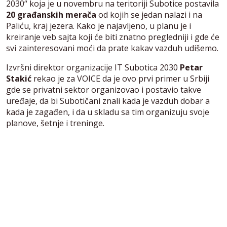
2030“ koja je u novembru na teritoriji Subotice postavila
20 građanskih merača
od kojih se jedan nalazi i na
Paliću, kraj jezera. Kako je najavljeno, u planu je i
kreiranje veb sajta koji će biti znatno pregledniji i gde će
svi zainteresovani moći da prate kakav vazduh udišemo.
Izvršni direktor organizacije IT Subotica 2030
Petar
Stakić
rekao je za VOICE da je ovo prvi primer u Srbiji
gde se privatni sektor organizovao i postavio takve
uređaje, da bi Subotičani znali kada je vazduh dobar a
kada je zagađen, i da u skladu sa tim organizuju svoje
planove, šetnje i treninge.