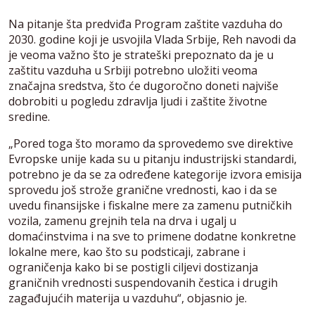
Na pitanje šta predviđa Program zaštite vazduha do
2030. godine koji je usvojila Vlada Srbije, Reh navodi da
je veoma važno što je strateški prepoznato da je u
zaštitu vazduha u Srbiji potrebno uložiti veoma
značajna sredstva, što će dugoročno doneti najviše
dobrobiti u pogledu zdravlja ljudi i zaštite životne
sredine.
„Pored toga što moramo da sprovedemo sve direktive
Evropske unije kada su u pitanju industrijski standardi,
potrebno je da se za određene kategorije izvora emisija
sprovedu još strože granične vrednosti, kao i da se
uvedu finansijske i fiskalne mere za zamenu putničkih
vozila, zamenu grejnih tela na drva i ugalj u
domaćinstvima i na sve to primene dodatne konkretne
lokalne mere, kao što su podsticaji, zabrane i
ograničenja kako bi se postigli ciljevi dostizanja
graničnih vrednosti suspendovanih čestica i drugih
zagađujućih materija u vazduhu“, objasnio je.