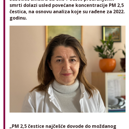
smrti dolazi usled povećane koncentracije PM 2,5
čestica, na osnovu analiza koje su rađene za 2022.
godinu.
„PM 2,5 čestice najčešće dovode do moždanog