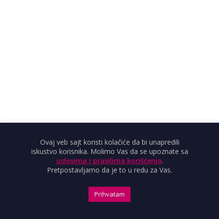
Ovaj veb sajt koristi kolačiće da bi unapredili
iskustvo korisnika. Molimo Vas da se upoznate sa
uslovima i pravilima korišćenja
.
Pretpostavljamo da je to u redu za Vas.
„Poznato je da je aero-zagađenje jedan od vodećih
Prihvatam
faktor rizika za ljudsko zdravlje a posledica je oko 12.000
prevremenih smrti godišnje u Srbiji“, navodi se u