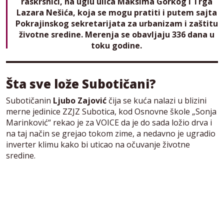
raskrsnici, na uglu ulica Maksima Gorkog i Trga
Lazara Nešića, koja se mogu pratiti i putem sajta
Pokrajinskog sekretarijata za urbanizam i zaštitu
životne sredine. Merenja se obavljaju 336 dana u
toku godine.
Šta sve lože Subotičani?
Subotičanin
Ljubo Zajović
čija se kuća nalazi u blizini
merne jedinice ZZJZ Subotica, kod Osnovne škole „Sonja
Marinković“ rekao je za VOICE da je do sada ložio drva i
na taj način se grejao tokom zime, a nedavno je ugradio
inverter klimu kako bi uticao na očuvanje životne
sredine.