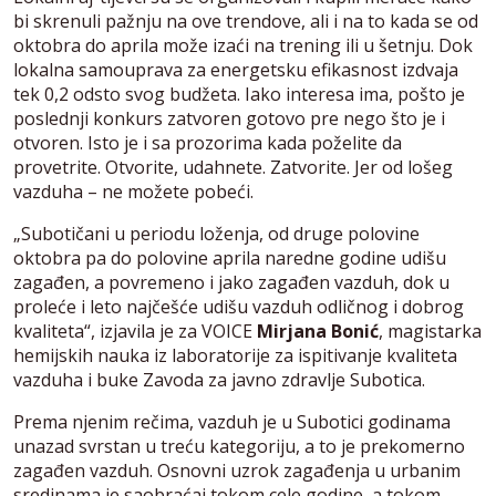
bi skrenuli pažnju na ove trendove, ali i na to kada se od
oktobra do aprila može izaći na trening ili u šetnju. Dok
lokalna samouprava za energetsku efikasnost izdvaja
tek 0,2 odsto svog budžeta. Iako interesa ima, pošto je
poslednji konkurs zatvoren gotovo pre nego što je i
otvoren. Isto je i sa prozorima kada poželite da
provetrite. Otvorite, udahnete. Zatvorite. Jer od lošeg
vazduha – ne možete pobeći.
„Subotičani u periodu loženja, od druge polovine
oktobra pa do polovine aprila naredne godine udišu
zagađen, a povremeno i jako zagađen vazduh, dok u
proleće i leto najčešće udišu vazduh odličnog i dobrog
kvaliteta“, izjavila je za VOICE
Mirjana Bonić
, magistarka
hemijskih nauka iz laboratorije za ispitivanje kvaliteta
vazduha i buke Zavoda za javno zdravlje Subotica.
Prema njenim rečima, vazduh je u Subotici godinama
unazad svrstan u treću kategoriju, a to je prekomerno
zagađen vazduh. Osnovni uzrok zagađenja u urbanim
sredinama je saobraćaj tokom cele godine, a tokom