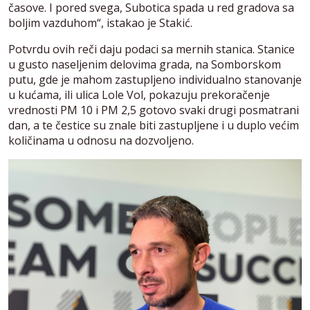
časove. I pored svega, Subotica spada u red gradova sa
boljim vazduhom“, istakao je Stakić.
Potvrdu ovih reči daju podaci sa mernih stanica. Stanice
u gusto naseljenim delovima grada, na Somborskom
putu, gde je mahom zastupljeno individualno stanovanje
u kućama, ili ulica Lole Vol, pokazuju prekoračenje
vrednosti PM 10 i PM 2,5 gotovo svaki drugi posmatrani
dan, a te čestice su znale biti zastupljene i u duplo većim
količinama u odnosu na dozvoljeno.