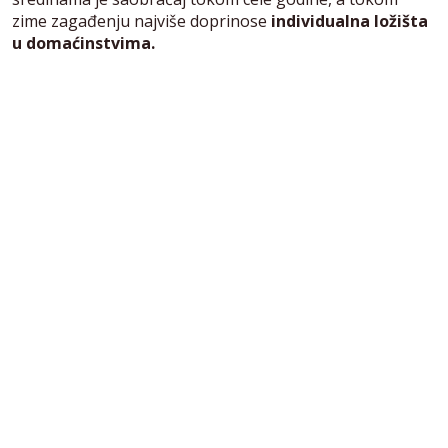
zime zagađenju najviše doprinose
individualna ložišta
u domaćinstvima.