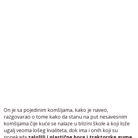
On je sa pojedinim komšijama, kako je naveo,
razgovarao o tome kako da stanu na put nesavesnim
komšijama čije kuće se nalaze u blizini škole a koji lože
ugalj veoma lošeg kvaliteta, dok ima i onih koji su
ponekada
založili i plastične boce i traktorske gume.