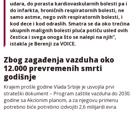
udara, do porasta kardiovaskularnih bolesti pa i
do infarkta, hroničnih respiratornih bolesti, ne
samo astme, nego svih respiratornih bolesti, i
kod dece i kod odraslih. Smatra se da oko trećina
ukupnih malignih bolesti pluća potiču usled ovih
čestica i svega onoga što se nalepi na njih“,
istakla je Berenji za VOICE.
Zbog zagađenja vazduha oko
12.000 prevremenih smrti
godišnje
Krajem prošle godine Vlada Srbije je usvojila prvi
strateški dokument – Program zaštite vazduha do 2030.
godine sa Akcionim planom, a za njegovu primenu
potrebno biće potrebno izdvojiti 2,6 milijardi evra.