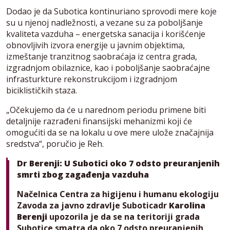
Dodao je da Subotica kontinuriano sprovodi mere koje
su u njenoj nadležnosti, a vezane su za poboljšanje
kvaliteta vazduha – energetska sanacija i korišćenje
obnovljivih izvora energije u javnim objektima,
izmeštanje tranzitnog saobraćaja iz centra grada,
izgradnjom obilaznice, kao i poboljšanje saobraćajne
infrasturkture rekonstrukcijom i izgradnjom
biciklističkih staza.
„Očekujemo da će u narednom periodu primene biti
detaljnije razrađeni finansijski mehanizmi koji će
omogućiti da se na lokalu u ove mere ulože značajnija
sredstva“, poručio je Reh.
Dr Berenji: U Subotici oko 7 odsto preuranjenih
smrti zbog zagađenja vazduha
Načelnica Centra za higijenu i humanu ekologiju
Zavoda za javno zdravlje Suboticadr
Karolina
Berenji
upozorila je da se na teritoriji grada
Subotice smatra da oko 7 odsto preuranjenih