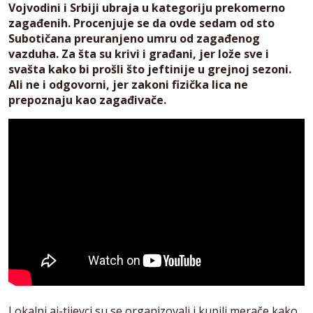
Vojvodini i Srbiji ubraja u kategoriju prekomerno
zagađenih. Procenjuje se da ovde sedam od sto
Subotičana preuranjeno umru od zagađenog
vazduha. Za šta su krivi i građani, jer lože sve i
svašta kako bi prošli što jeftinije u grejnoj sezoni.
Ali ne i odgovorni, jer zakoni fizička lica ne
prepoznaju kao zagađivače.
Lokalni aj-tijevci su se organizovali i kupili merače kako