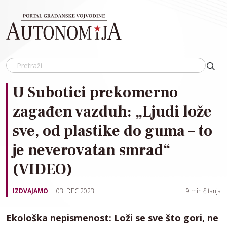
Skip to main content
U Subotici prekomerno
zagađen vazduh: „Ljudi lože
sve, od plastike do guma – to
je neverovatan smrad“
(VIDEO)
IZDVAJAMO
03. DEC 2023.
9
min čitanja
Ekološka nepismenost: Loži se sve što gori, ne