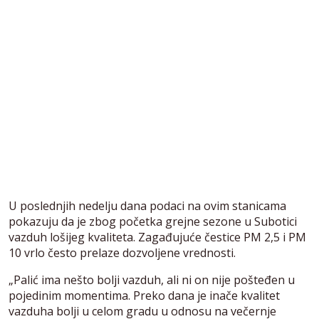
U poslednjih nedelju dana podaci na ovim stanicama
pokazuju da je zbog početka grejne sezone u Subotici
vazduh lošijeg kvaliteta. Zagađujuće čestice PM 2,5 i PM
10 vrlo često prelaze dozvoljene vrednosti.
„Palić ima nešto bolji vazduh, ali ni on nije pošteđen u
pojedinim momentima. Preko dana je inače kvalitet
vazduha bolji u celom gradu u odnosu na večernje