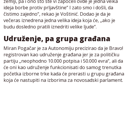
zemlji, pa i ono što ste vi započeli ovde je jedna veika
ideja borbe protiv prljavštine“ I zato smo i došli, da
čistimo zajedno“, rekao je Voštinić. Dodao je da je
večeras iznedrena jedna velika ideja koja će, „ako je
budu dosledno pratili iznedriti velike ljude“.
Udruženje, pa grupa građana
Miran Pogačar je za Autonomiju precizirao da je Bravo!
registrovan kao udruženje građana jer je za političku
partiju „neophodno 10.000 potpisa i 50.000 evra“, ali da
će oni kao udruženje funkcionisati do samog trenutka
početka izborne trke kada će prerasti u grupu građana
koja će nastupiti na izborima za novosadski parlament.