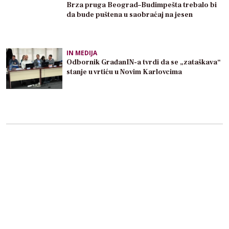
Brza pruga Beograd–Budimpešta trebalo bi
da bude puštena u saobraćaj na jesen
IN MEDIJA
Odbornik GrađanIN-a tvrdi da se „zataškava“
stanje u vrtiću u Novim Karlovcima