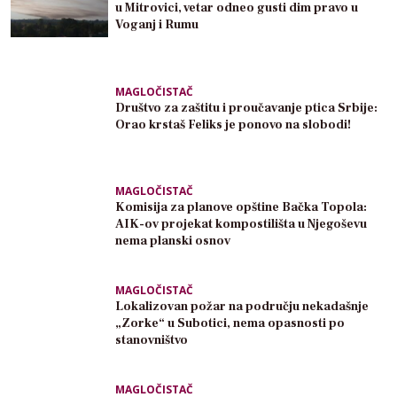
u Mitrovici, vetar odneo gusti dim pravo u
Voganj i Rumu
MAGLOČISTAČ
Društvo za zaštitu i proučavanje ptica Srbije:
Orao krstaš Feliks je ponovo na slobodi!
MAGLOČISTAČ
Komisija za planove opštine Bačka Topola:
AIK-ov projekat kompostilišta u Njegoševu
nema planski osnov
MAGLOČISTAČ
Lokalizovan požar na području nekadašnje
„Zorke“ u Subotici, nema opasnosti po
stanovništvo
MAGLOČISTAČ