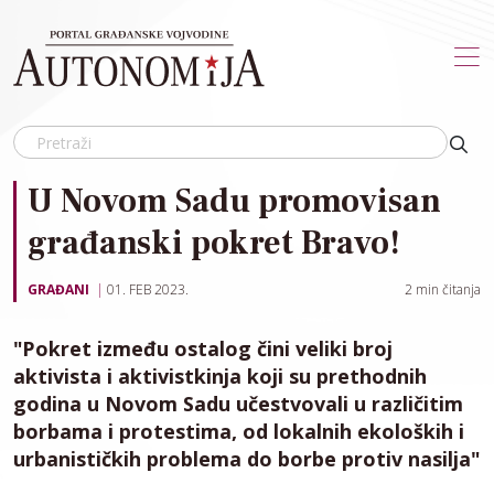
Skip to main content
U Novom Sadu promovisan
građanski pokret Bravo!
GRAĐANI
01. FEB 2023.
2
min čitanja
"Pokret između ostalog čini veliki broj
aktivista i aktivistkinja koji su prethodnih
godina u Novom Sadu učestvovali u različitim
borbama i protestima, od lokalnih ekoloških i
urbanističkih problema do borbe protiv nasilja"