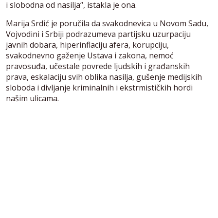
i slobodna od nasilja“, istakla je ona.
Marija Srdić je poručila da svakodnevica u Novom Sadu,
Vojvodini i Srbiji podrazumeva partijsku uzurpaciju
javnih dobara, hiperinflaciju afera, korupciju,
svakodnevno gaženje Ustava i zakona, nemoć
pravosuđa, učestale povrede ljudskih i građanskih
prava, eskalaciju svih oblika nasilja, gušenje medijskih
sloboda i divljanje kriminalnih i ekstrmističkih hordi
našim ulicama.