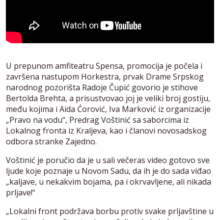
U prepunom amfiteatru Spensa, promocija je počela i
završena nastupom Horkestra, prvak Drame Srpskog
narodnog pozorišta Radoje Čupić govorio je stihove
Bertolda Brehta, a prisustvovao joj je veliki broj gostiju,
među kojima i Aida Ćorović, Iva Marković iz organizacije
„Pravo na vodu“, Predrag Voštinić sa saborcima iz
Lokalnog fronta iz Kraljeva, kao i članovi novosadskog
odbora stranke Zajedno.
Voštinić je poručio da je u sali večeras video gotovo sve
ljude koje poznaje u Novom Sadu, da ih je do sada viđao
„kaljave, u nekakvim bojama, pa i okrvavljene, ali nikada
prljave!“
„Lokalni front podržava borbu protiv svake prljavštine u