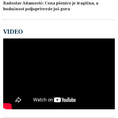
Radoslav Adamović: Cena pšenice je tragična, a
budućnost poljoprivrede još gora
VIDEO