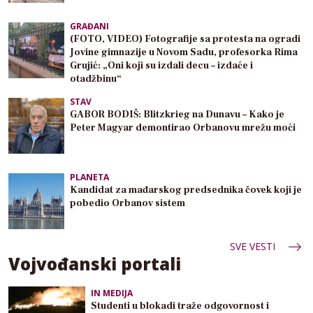
GRAĐANI
(FOTO, VIDEO) Fotografije sa protesta na ogradi
Jovine gimnazije u Novom Sadu, profesorka Rima
Grujić: „Oni koji su izdali decu – izdaće i
otadžbinu“
STAV
GABOR BODIŠ: Blitzkrieg na Dunavu – Kako je
Peter Magyar demontirao Orbanovu mrežu moći
PLANETA
Kandidat za mađarskog predsednika čovek koji je
pobedio Orbanov sistem
SVE VESTI
Vojvođanski portali
IN MEDIJA
Studenti u blokadi traže odgovornost i