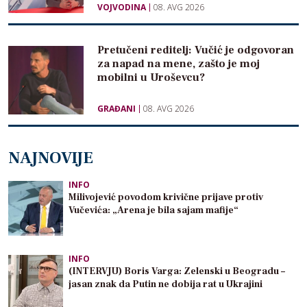
VOJVODINA
08. AVG 2026
Pretučeni reditelj: Vučić je odgovoran
za napad na mene, zašto je moj
mobilni u Uroševcu?
GRAĐANI
08. AVG 2026
NAJNOVIJE
INFO
Milivojević povodom krivične prijave protiv
Vučevića: „Arena je bila sajam mafije“
INFO
(INTERVJU) Boris Varga: Zelenski u Beogradu –
jasan znak da Putin ne dobija rat u Ukrajini