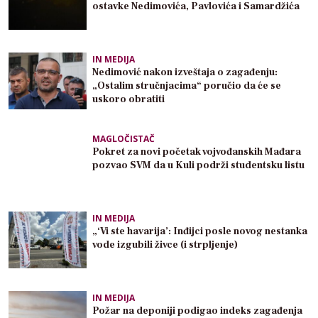
ostavke Nedimovića, Pavlovića i Samardžića
IN MEDIJA
Nedimović nakon izveštaja o zagađenju:
„Ostalim stručnjacima“ poručio da će se
uskoro obratiti
MAGLOČISTAČ
Pokret za novi početak vojvođanskih Mađara
pozvao SVM da u Kuli podrži studentsku listu
IN MEDIJA
„‘Vi ste havarija’: Inđijci posle novog nestanka
vode izgubili živce (i strpljenje)
IN MEDIJA
Požar na deponiji podigao indeks zagađenja