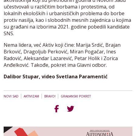
aktivistkinja koji su prethodnih godina u Novom Sadu
učestvovali u različitim borbama i protestima, od
lokalnih ekoloških i urbanističkih problema do borbe
protiv nasilja, kao i slobodnih mesnih zajednica u kojima
su građani na izborima 2021. godine pobedili kandidate
SNS.
Nema lidera, već Aktiv koji čine: Marija Srdić, Brajan
Brković, Dragoljub Perković, Miran Pogačar, Ines
Radović, Aleksandar Lazarević, Petar Holik i Zorica
Anđelković. Takođe, pokret ima Glavni odbor.
Dalibor Stupar, video Svetlana Paramentić
|
|
|
NOVI SAD
AKTIVIZAM
BRAVO!
GRAĐANSKI POKRET