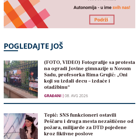
POGLEDAJTE JOŠ
(FOTO, VIDEO) Fotografije sa protesta
na ogradi Jovine gimnazije u Novom
Sadu, profesorka Rima Grujić: „Oni
koji su izdali decu – izdaće i
otadžbinu“
GRAĐANI
08. AVG 2026
Tepić: SNS funkcioneri ostavili
Peščaru i druga mesta nezaštićene od
požara, milijarde za DTD pojedene
kroz fiktivne poslove