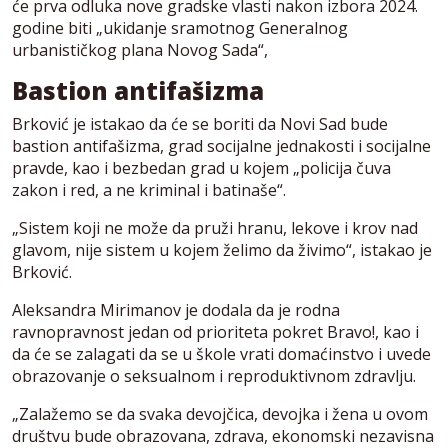
će prva odluka nove gradske vlasti nakon izbora 2024.
godine biti „ukidanje sramotnog Generalnog
urbanističkog plana Novog Sada“,
Bastion antifašizma
Brković je istakao da će se boriti da Novi Sad bude
bastion antifašizma, grad socijalne jednakosti i socijalne
pravde, kao i bezbedan grad u kojem „policija čuva
zakon i red, a ne kriminal i batinaše“.
„Sistem koji ne može da pruži hranu, lekove i krov nad
glavom, nije sistem u kojem želimo da živimo“, istakao je
Brković.
Aleksandra Mirimanov je dodala da je rodna
ravnopravnost jedan od prioriteta pokret Bravo!, kao i
da će se zalagati da se u škole vrati domaćinstvo i uvede
obrazovanje o seksualnom i reproduktivnom zdravlju.
„Zalažemo se da svaka devojčica, devojka i žena u ovom
društvu bude obrazovana, zdrava, ekonomski nezavisna