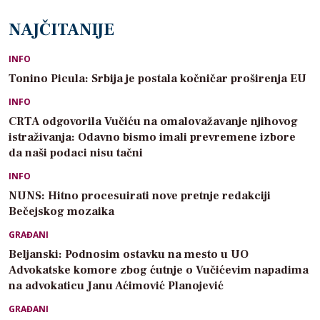
NAJČITANIJE
INFO
Tonino Picula: Srbija je postala kočničar proširenja EU
INFO
CRTA odgovorila Vučiću na omalovažavanje njihovog
istraživanja: Odavno bismo imali prevremene izbore
da naši podaci nisu tačni
INFO
NUNS: Hitno procesuirati nove pretnje redakciji
Bečejskog mozaika
GRAĐANI
Beljanski: Podnosim ostavku na mesto u UO
Advokatske komore zbog ćutnje o Vučićevim napadima
na advokaticu Janu Aćimović Planojević
GRAĐANI