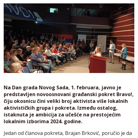
Na Dan grada Novog Sada, 1. februara, javno je
predstavljen novoosnovani građanski pokret Bravo!,
čiju okosnicu čini veliki broj aktivista više lokalnih
aktivističkih grupa i pokreta. Između ostalog,
istaknuta je ambicija za učešće na prestojećim
lokalnim izborima 2024. godine.
Jedan od članova pokreta, Brajan Brković, poručio je da