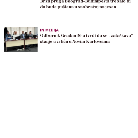
Brza pruga Beograd–Budimpešta trebalo bi
da bude puštena u saobraćaj na jesen
IN MEDIJA
Odbornik GrađanIN-a tvrdi da se „zataškava“
stanje u vrtiću u Novim Karlovcima