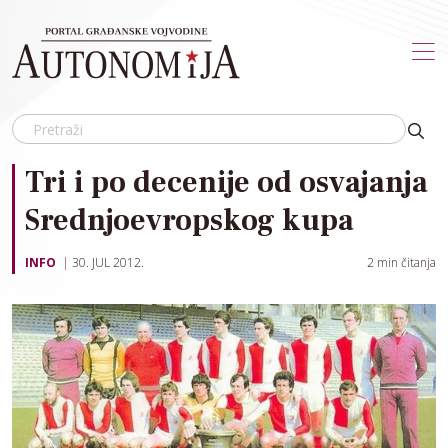
Skip to main content
Tri i po decenije od osvajanja
Srednjoevropskog kupa
INFO
30. JUL 2012.
2
min čitanja