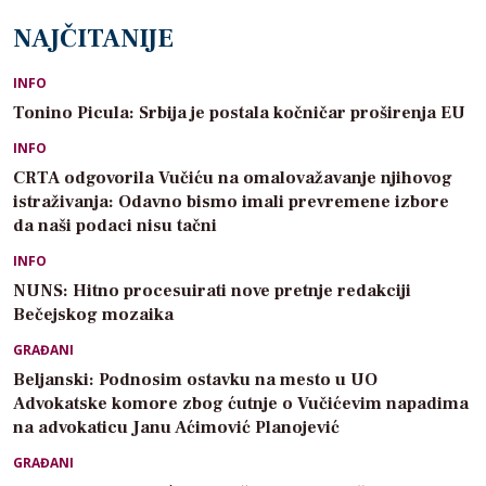
NAJČITANIJE
INFO
Tonino Picula: Srbija je postala kočničar proširenja EU
INFO
CRTA odgovorila Vučiću na omalovažavanje njihovog
istraživanja: Odavno bismo imali prevremene izbore
da naši podaci nisu tačni
INFO
NUNS: Hitno procesuirati nove pretnje redakciji
Bečejskog mozaika
GRAĐANI
Beljanski: Podnosim ostavku na mesto u UO
Advokatske komore zbog ćutnje o Vučićevim napadima
na advokaticu Janu Aćimović Planojević
GRAĐANI