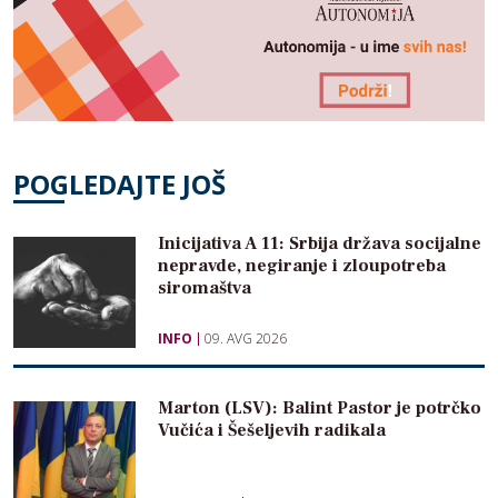
POGLEDAJTE JOŠ
Inicijativa A 11: Srbija država socijalne
nepravde, negiranje i zloupotreba
siromaštva
INFO
09. AVG 2026
Marton (LSV): Balint Pastor je potrčko
Vučića i Šešeljevih radikala