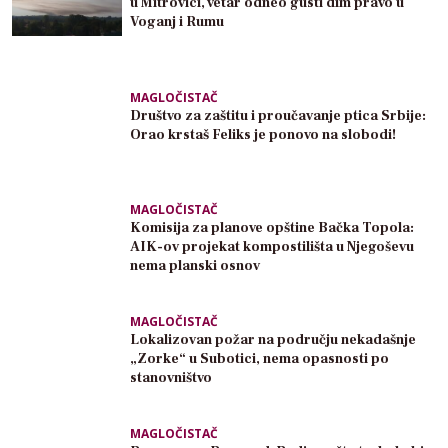
u Mitrovici, vetar odneo gusti dim pravo u
Voganj i Rumu
MAGLOČISTAČ
Društvo za zaštitu i proučavanje ptica Srbije:
Orao krstaš Feliks je ponovo na slobodi!
MAGLOČISTAČ
Komisija za planove opštine Bačka Topola:
AIK-ov projekat kompostilišta u Njegoševu
nema planski osnov
MAGLOČISTAČ
Lokalizovan požar na području nekadašnje
„Zorke“ u Subotici, nema opasnosti po
stanovništvo
MAGLOČISTAČ