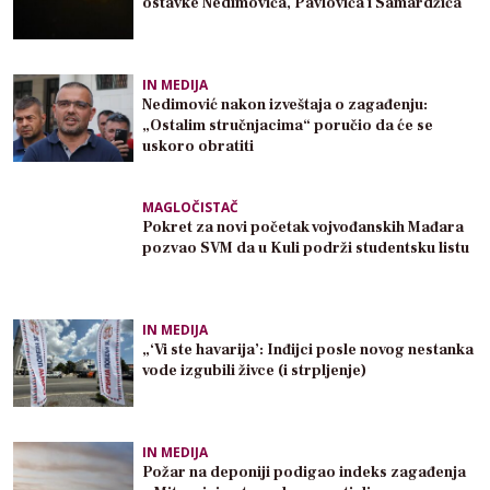
ostavke Nedimovića, Pavlovića i Samardžića
IN MEDIJA
Nedimović nakon izveštaja o zagađenju:
„Ostalim stručnjacima“ poručio da će se
uskoro obratiti
MAGLOČISTAČ
Pokret za novi početak vojvođanskih Mađara
pozvao SVM da u Kuli podrži studentsku listu
IN MEDIJA
„‘Vi ste havarija’: Inđijci posle novog nestanka
vode izgubili živce (i strpljenje)
IN MEDIJA
Požar na deponiji podigao indeks zagađenja