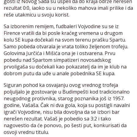
gosti iz Novog Sada su uspeli da do kraja održe nerešen
rezultat 0:0, iaoko su u nekoliko mahova imali prilike i da
reše utakmicu u svoju korist.
Sa izborenim remijem, fudbaleri Vojvodine su se iz
Firence vratili da bi posle kraćeg vremena u drugom
kolu SE kupa dočekali na svom terenu prašku Spartu.
Samo pobeda otvarala je vrata toliko željenom trofeju.
Golovima Jurčića i Mišića ona je i ostvarena. Prvu
pobedu nad Spartom simpatizeri novosadskog
prvoligaša su dočekali kao pokazatelj da im je klub na
dobrom putu da uđe u anale pobednika SE kupa.
Siguran pohod ka osvajanju ovog vrednog trofeja
poljuljalo je gostovanje u Budimpešti kod tradicionalno
neugodnog protivnika, starog poznanika još iz 1957.
godine, Vašaša. Čak ni dva gola, koja su postigli navalni
igrači Vojvodine, nisu bila dovoljna da se izbori bar
nerešen rezultat. Vašaš je pobedio sa 3:2 i tako
nagovestio da će ponovo, po šesti put, konkurisati da
osvoji vrednu titulu.