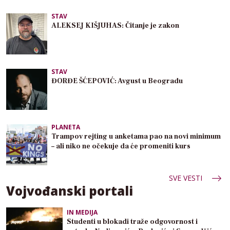
STAV
ALEKSEJ KIŠJUHAS: Čitanje je zakon
STAV
ĐORĐE ŠĆEPOVIĆ: Avgust u Beogradu
PLANETA
Trampov rejting u anketama pao na novi minimum
– ali niko ne očekuje da će promeniti kurs
SVE VESTI
Vojvođanski portali
IN MEDIJA
Studenti u blokadi traže odgovornost i