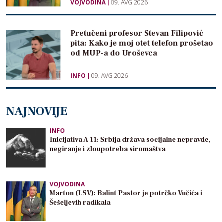
VOJVODINA
09. AVG 2026
Pretučeni profesor Stevan Filipović
pita: Kako je moj otet telefon prošetao
od MUP-a do Uroševca
INFO
09. AVG 2026
NAJNOVIJE
INFO
Inicijativa A 11: Srbija država socijalne nepravde,
negiranje i zloupotreba siromaštva
VOJVODINA
Marton (LSV): Balint Pastor je potrčko Vučića i
Šešeljevih radikala