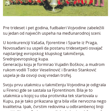
Pre trideset i pet godina, fudbaleri Vojvodine zabeležili
su jedan od najvećih uspeha na međunarodnoj sceni.
U konkurenciji Vašaša, Fjorentine i Sparte iz Praga,
Novosađani su uspeli da postanu tridesetpeti osvajač
najstarijeg evropskog klupskog takmičenja,
Srednjoevropskog kupa.
Generaciju koju je formirao Vujadin Boškov, a mudrom
rukom vodili Todor Veselinović i Branko Stanković
uspela je da osvoji ovaj vredan trofej.
Svoju prvu utakmicu u takmičenju Vojvodina je odigrala
u Firenci gde se sastala sa Fjorentinom. Bila je to
utakmica u kojoj su oba protivnika tek startovala u
Kupu, pa je tako prikazana igra bila više nervozna nego
kvalitetna. Ipak, čvrstim redovima u odbrambenoj liniji