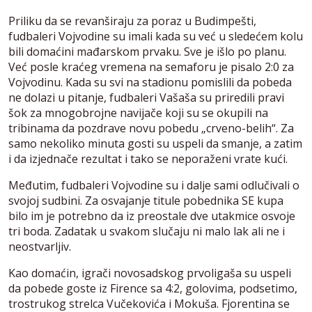
Priliku da se revanširaju za poraz u Budimpešti,
fudbaleri Vojvodine su imali kada su već u sledećem kolu
bili domaćini mađarskom prvaku. Sve je išlo po planu.
Već posle kraćeg vremena na semaforu je pisalo 2:0 za
Vojvodinu. Kada su svi na stadionu pomislili da pobeda
ne dolazi u pitanje, fudbaleri Vašaša su priredili pravi
šok za mnogobrojne navijače koji su se okupili na
tribinama da pozdrave novu pobedu „crveno-belih“. Za
samo nekoliko minuta gosti su uspeli da smanje, a zatim
i da izjednače rezultat i tako se neporaženi vrate kući.
Međutim, fudbaleri Vojvodine su i dalje sami odlučivali o
svojoj sudbini. Za osvajanje titule pobednika SE kupa
bilo im je potrebno da iz preostale dve utakmice osvoje
tri boda. Zadatak u svakom slučaju ni malo lak ali ne i
neostvarljiv.
Kao domaćin, igrači novosadskog prvoligaša su uspeli
da pobede goste iz Firence sa 4:2, golovima, podsetimo,
trostrukog strelca Vučekovića i Mokuša. Fjorentina se