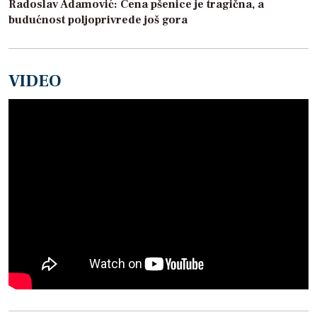
Radoslav Adamović: Cena pšenice je tragična, a
budućnost poljoprivrede još gora
VIDEO