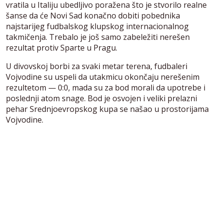
vratila u Italiju ubedljivo poražena što je stvorilo realne
šanse da će Novi Sad konačno dobiti pobednika
najstarijeg fudbalskog klupskog internacionalnog
takmičenja. Trebalo je još samo zabeležiti nerešen
rezultat protiv Sparte u Pragu.
U divovskoj borbi za svaki metar terena, fudbaleri
Vojvodine su uspeli da utakmicu okončaju nerešenim
rezultetom — 0:0, mada su za bod morali da upotrebe i
poslednji atom snage. Bod je osvojen i veliki prelazni
pehar Srednjoevropskog kupa se našao u prostorijama
Vojvodine.