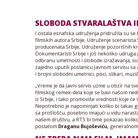
SLOBODA STVARALAŠTVA IL
I ostala esnafska udruženja pridružila su se 
filmskih autora Srbije, Udruženje scenarista Sr
producenata Srbije, Udruženje pozorišnih kri
Dokumentaristi Srbije i još nekoliko udruga pr
odbranu umetnosti i slobode izražavanja, sol
zajedno uputili poslanicu Javnom servisu sa z
i brojni slobodni umetnici, pisci, slikari, mu
„Vreme je da Javni servis uzme u obzir na 
filmskog remek-dela koje se bavi našom ned
iz Srbije, i tako promoviše vrednosti koje će 
Nepotrebno je napominjati koliko bi takav g
sa prošlošću, posebno imajući u vidu narastaj
našem društvu, a RTS bi time pokazao kolik
poslatom
Draganu Bujoševiću,
generalnom 