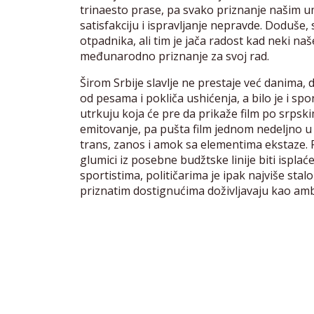
trinaesto prase, pa svako priznanje našim u
satisfakciju i ispravljanje nepravde. Doduše,
otpadnika, ali tim je jača radost kad neki na
međunarodno priznanje za svoj rad.
Širom Srbije slavlje ne prestaje već danima, 
od pesama i pokliča ushićenja, a bilo je i s
utrkuju koja će pre da prikaže film po srps
emitovanje, pa pušta film jednom nedeljno u
trans, zanos i amok sa elementima ekstaze.
glumici iz posebne budžtske linije biti ispla
sportistima, političarima je ipak najviše stal
priznatim dostignućima doživljavaju kao am