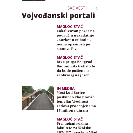
SVE VESTI
Vojvođanski portali
MAGLOČISTAČ
Lokalizovan požar na
području nekadašnje
„Zorke“ u Subotici,
nema opasnosti po
stanovništvo
MAGLOČISTAČ
Brza pruga Beograd–
Budimpešta trebalo bi
da bude puštena u
saobraćaj na jesen
IN MEDIJA
Most kod Barice
poskupeo zbog novih
temelja: Vrednost
radova procenjena na
17 miliona dinara
MAGLOČISTAČ
Prvi upisni rok na
fakultete za školsku
2026/27. završen: Mladi