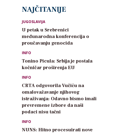
NAJČITANIJE
JUGOSLAVIJA
U petak u Srebrenici
međunarodna konferencija o
proučavanju genocida
INFO
Tonino Picula: Srbija je postala
kočničar proširenja EU
INFO
CRTA odgovorila Vučiću na
omalovažavanje njihovog
istraživanja: Odavno bismo imali
prevremene izbore da naši
podaci nisu tačni
INFO
NUNS: Hitno procesuirati nove