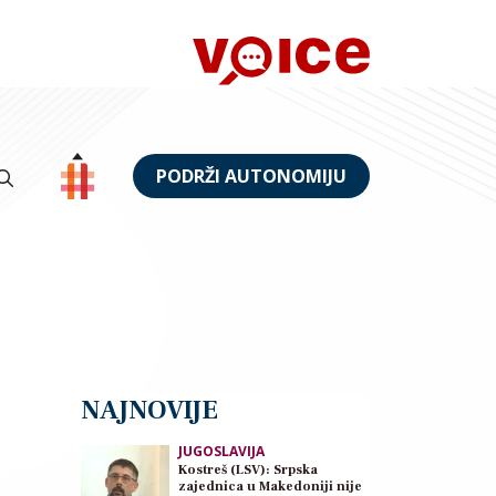
PODRŽI AUTONOMIJU
NAJNOVIJE
JUGOSLAVIJA
Kostreš (LSV): Srpska
zajednica u Makedoniji nije