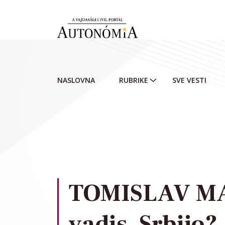
Skip to main content
NASLOVNA
RUBRIKE
SVE VESTI
TOMISLAV M
vadis, Srbijo?