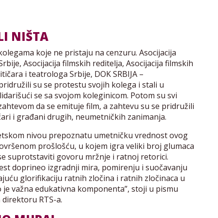
I NIŠTA
kolegama koje ne pristaju na cenzuru. Asocijacija
bije, Asocijacija filmskih reditelja, Asocijacija filmskih
tičara i teatrologa Srbije, DOK SRBIJA –
idružili su se protestu svojih kolega i stali u
idarišući se sa svojom koleginicom. Potom su svi
ahtevom da se emituje film, a zahtevu su se pridružili
zičari i građani drugih, neumetničkih zanimanja.
svetskom nivou prepoznatu umetničku vrednost ovog
ovršenom prošlošću, u kojem igra veliki broj glumaca
se suprotstaviti govoru mržnje i ratnoj retorici.
est doprineo izgradnji mira, pomirenju i suočavanju
uću glorifikaciju ratnih zločina i ratnih zločinaca u
o je važna edukativna komponenta”, stoji u pismu
direktoru RTS-a.