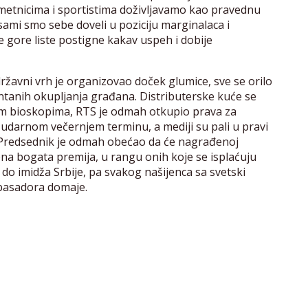
metnicima i sportistima doživljavamo kao pravednu
 sami smo sebe doveli u poziciju marginalaca i
še gore liste postigne kakav uspeh i dobije
državni vrh je organizovao doček glumice, sve se orilo
pontanih okupljanja građana. Distributerske kuće se
kim bioskopima, RTS je odmah otkupio prava za
 udarnom večernjem terminu, a mediji su pali u pravi
 Predsednik je odmah obećao da će nagrađenoj
ćena bogata premija, u rangu onih koje se isplaćuju
o do imidža Srbije, pa svakog našijenca sa svetski
basadora domaje.