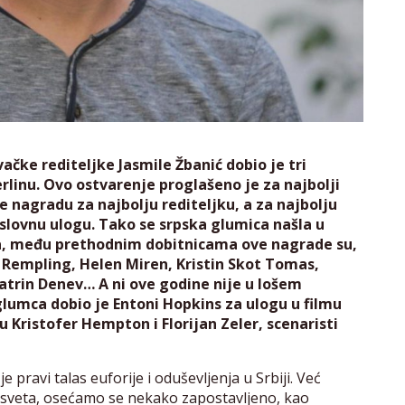
čke rediteljke Jasmile Žbanić dobio je tri
linu. Ovo ostvarenje proglašeno je za najbolji
 je nagradu za najbolju rediteljku, a za najbolju
aslovnu ulogu. Tako se srpska glumica našla u
da, među prethodnim dobitnicama ove nagrade su,
ot Rempling, Helen Miren, Kristin Skot Tomas,
 Katrin Denev… A ni ove godine nije u lošem
lumca dobio je Entoni Hopkins za ulogu u filmu
u Kristofer Hempton i Florijan Zeler, scenaristi
ravi talas euforije i oduševljenja u Srbiji. Već
d sveta, osećamo se nekako zapostavljeno, kao