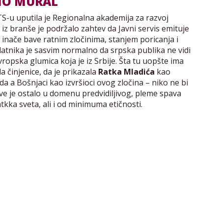
MO MURAL
-u uputila je Regionalna akademija za razvoj
iz branše je podržalo zahtev da Javni servis emituje
i se inače bave ratnim zločinima, stanjem poricanja i
latnika je sasvim normalno da srpska publika ne vidi
vropska glumica koja je iz Srbije. Šta tu uopšte ima
la činjenice, da je prikazala
Ratka Mladića
kao
da a Bošnjaci kao izvršioci ovog zločina – niko ne bi
sve je ostalo u domenu predvidiljivog, pleme spava
ka sveta, ali i od minimuma etičnosti.