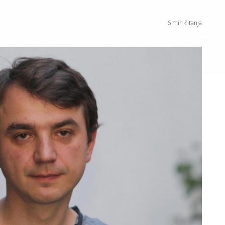
6
min čitanja