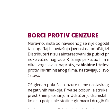
BORCI PROTIV CENZURE
Naravno, ništa od navedenog se nije dogodilo
taj događaj bi ovdašnja javnost da poništi, iz
Distributeri nisu zainteresovani da publici pr
neke važne nagrade. RTS nije prikazao film 
nikakvog slavlja, naprotiv,
tabloidne i tele
protiv inkriminisanog filma, nastavljajući sv
žrtava.
Očigledan pokušaj cenzure u ime nastavka g
negativnih reakcija. Prva se pobunila struka
prestižnim priznanjem. Udruženje dramskih 
koje su potpisale stotine glumaca i drugih fi