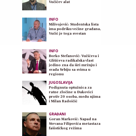
Vučićev alat
INFO
Milivojević: Studentska lista
ima podršku većine građana,
Vučić je toga svestan
INFO
Borko Stefanović: Vučićeva i
Glišićeva radikalska vlast
jedino zna da širi mržnju i
svađa Srbiju sa svima u
regionu
JUGOSLAVIJA
Podignuta optužnica za
ratne zločine u Đakovici
protiv 20 osoba, među njima
i Milan Radoičić
GRAĐANI
Goran Marković: Napad na
Stevana Filipovića metastaza
fašističkog režima