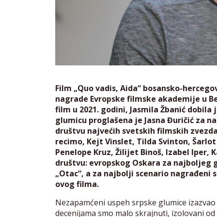
Film „Quo vadis, Aida“ bosansko-hercegova
nagrade Evropske filmske akademije u Ber
film u 2021. godini, Jasmila Žbanić dobila
glumicu proglašena je Jasna Đuričić za n
društvu najvećih svetskih filmskih zvez
recimo, Kejt Vinslet, Tilda Svinton, Šarl
Penelope Kruz, Žilijet Binoš, Izabel Iper,
društvu: evropskog Oskara za najboljeg g
„Otac“, a za najbolji scenario nagrađeni s
ovog filma.
Nezapamćeni uspeh srpske glumice izazvao je p
decenijama smo malo skrajnuti, izolovani o