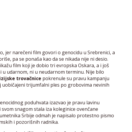
, jer narečeni film govori o genocidu u Srebrenici, a
briše, pa se ponaša kao da se nikada nije ni desio.
ikažu film koji je dobio tri evropska Oskara, a i još
ni u udarnom, ni u neudarnom terminu. Nije bilo
vizijske trovačnice
pokrenule su pravu kampanju
oj uobičajeni trijumfalni ples po grobovima nevinih
enocidnog poduhvata izazvao je pravu lavinu
 i svom snagom stala iza koleginice ovenčane
umetnika Srbije odmah je napisalo protestno pismo
lmskih i pozorišnih radnika.