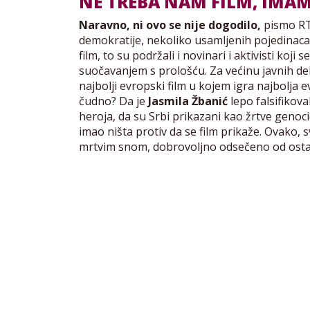
NE TREBA NAM FILM, IMA
Naravno, ni ovo se nije dogodilo,
pismo RTS
demokratije, nekoliko usamljenih pojedinaca 
film, to su podržali i novinari i aktivisti koj
suočavanjem s prološću. Za većinu javnih de
najbolji evropski film u kojem igra najbolja e
čudno? Da je
Jasmila Žbanić
lepo falsifikova
heroja, da su Srbi prikazani kao žrtve genoci
imao ništa protiv da se film prikaže. Ovako, 
mrtvim snom, dobrovoljno odsečeno od ostatk