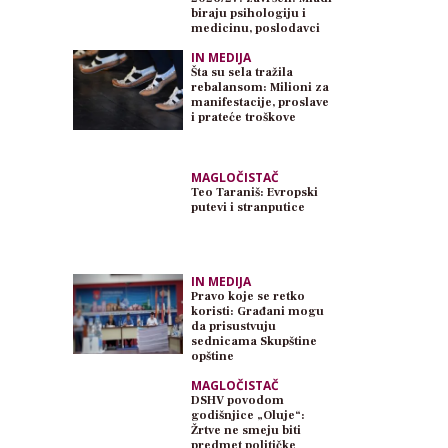
biraju psihologiju i
medicinu, poslodavci
traže inženjere
IN MEDIJA
Šta su sela tražila
rebalansom: Milioni za
manifestacije, proslave
i prateće troškove
MAGLOČISTAČ
Teo Taraniš: Evropski
putevi i stranputice
IN MEDIJA
Pravo koje se retko
koristi: Građani mogu
da prisustvuju
sednicama Skupštine
opštine
MAGLOČISTAČ
DSHV povodom
godišnjice „Oluje“:
Žrtve ne smeju biti
predmet političke