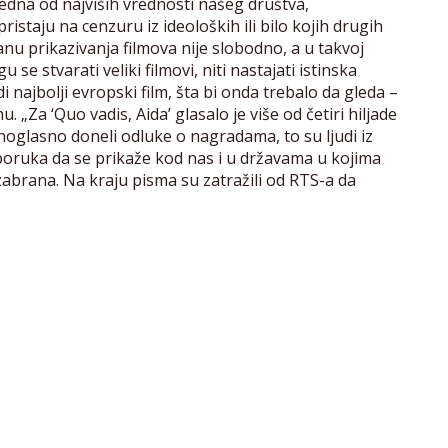
jedna od najviših vrednosti našeg društva,
istaju na cenzuru iz ideoloških ili bilo kojih drugih
anu prikazivanja filmova nije slobodno, a u takvoj
e stvarati veliki filmovi, niti nastajati istinska
 najbolji evropski film, šta bi onda trebalo da gleda –
„Za ‘Quo vadis, Aida’ glasalo je više od četiri hiljade
noglasno doneli odluke o nagradama, to su ljudi iz
reporuka da se prikaže kod nas i u državama u kojima
zabrana. Na kraju pisma su zatražili od RTS-a da