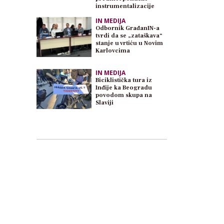
instrumentalizacije
IN MEDIJA
Odbornik GrađanIN-a
tvrdi da se „zataškava“
stanje u vrtiću u Novim
Karlovcima
IN MEDIJA
Biciklistička tura iz
Inđije ka Beogradu
povodom skupa na
Slaviji