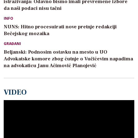
istraživanja: Odavno bismo imali prevremene izbore
da naši podaci nisu tačni
INFO
NUNS: Hitno procesuirati nove pretnje redakciji
Bečejskog mozaika
GRAĐANI
Beljanski: Podnosim ostavku na mesto u UO
Advokatske komore zbog ćutnje o Vučićevim napadima
na advokaticu Janu Aćimović Planojević
VIDEO