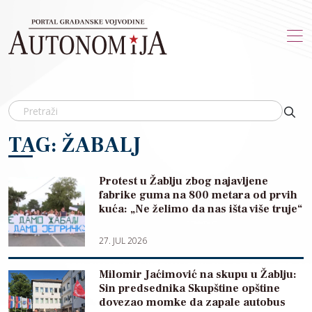
Skip to main content
TAG: ŽABALJ
Protest u Žablju zbog najavljene
fabrike guma na 800 metara od prvih
kuća: „Ne želimo da nas išta više truje“
27. JUL 2026
Milomir Jaćimović na skupu u Žablju:
Sin predsednika Skupštine opštine
dovezao momke da zapale autobus