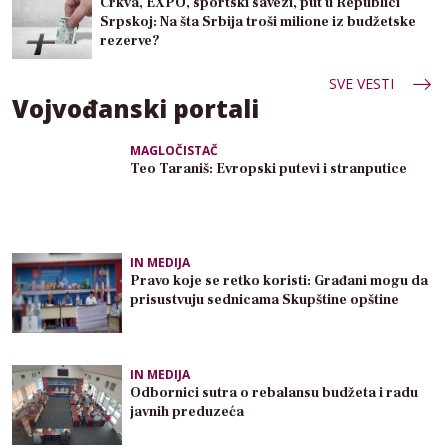
Crkva, EXPO, sportski savezi, put u Republici
Srpskoj: Na šta Srbija troši milione iz budžetske
rezerve?
SVE VESTI
Vojvođanski portali
MAGLOČISTAČ
Teo Taraniš: Evropski putevi i stranputice
IN MEDIJA
Pravo koje se retko koristi: Građani mogu da
prisustvuju sednicama Skupštine opštine
IN MEDIJA
Odbornici sutra o rebalansu budžeta i radu
javnih preduzeća