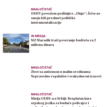
MAGLOČISTAČ
DSHV povodom godišnjice „Oluje“: Žrtve ne
smeju biti predmet političke
instrumentalizacije
IN MEDIJA
MZ Maradik traži povećanje budžeta za 2
miliona dinara
MAGLOČISTAČ
Život sa autizmom u malim sredinama:
Nepravedne regulative i svakodnevni izazovi
MAGLOČISTAČ
Misija OEBS-a u Srbiji: Besplatan kurs
srpskog jezika za buduće policajce i