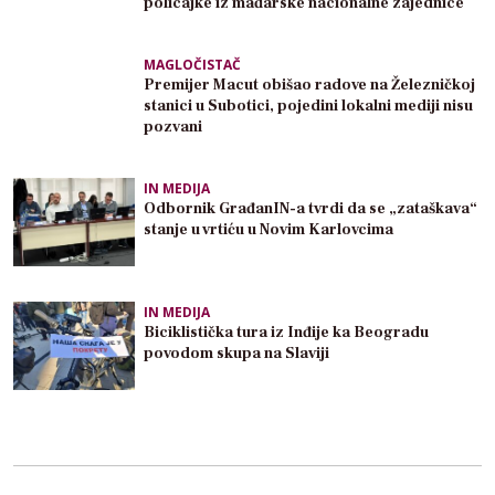
policajke iz mađarske nacionalne zajednice
MAGLOČISTAČ
Premijer Macut obišao radove na Železničkoj
stanici u Subotici, pojedini lokalni mediji nisu
pozvani
IN MEDIJA
Odbornik GrađanIN-a tvrdi da se „zataškava“
stanje u vrtiću u Novim Karlovcima
IN MEDIJA
Biciklistička tura iz Inđije ka Beogradu
povodom skupa na Slaviji