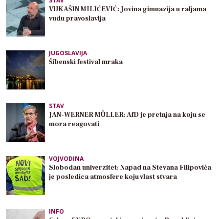
STAV
VUKAŠIN MILIĆEVIĆ: Jovina gimnazija u raljama
vudu pravoslavlja
JUGOSLAVIJA
Šibenski festival mraka
STAV
JAN-WERNER MÜLLER: AfD je pretnja na koju se
mora reagovati
VOJVODINA
Slobodan univerzitet: Napad na Stevana Filipovića
je posledica atmosfere koju vlast stvara
INFO