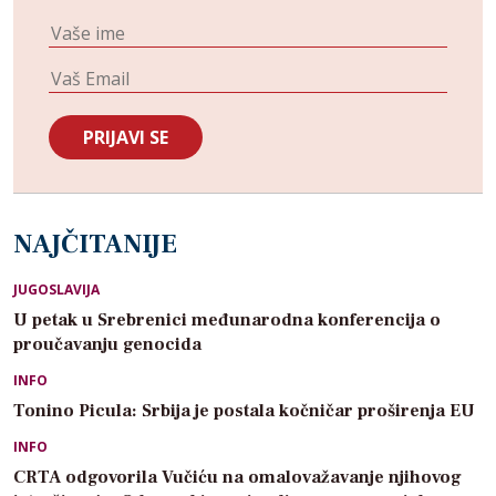
NAJČITANIJE
JUGOSLAVIJA
U petak u Srebrenici međunarodna konferencija o
proučavanju genocida
INFO
Tonino Picula: Srbija je postala kočničar proširenja EU
INFO
CRTA odgovorila Vučiću na omalovažavanje njihovog