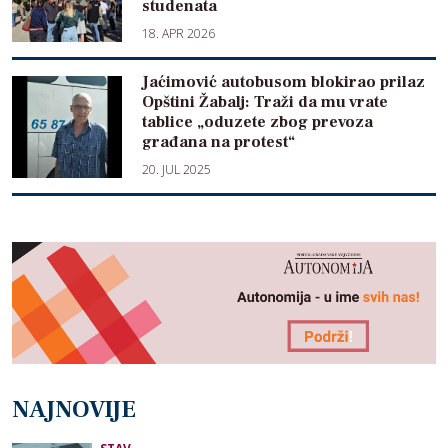
studenata
18. APR 2026
Jaćimović autobusom blokirao prilaz
Opštini Žabalj: Traži da mu vrate
tablice „oduzete zbog prevoza
građana na protest“
20. JUL 2025
NAJNOVIJE