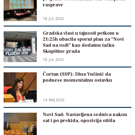
rasprave
18. JUL 2026
Gradska vlast u tajnosti petkom u
21:25h ubacila sporni plan za “Novi
Sad na vodi” kao dodatnu tačku
Skupštine grada
18. JUL 2026
Čortan (SSP): Dina Vučinić da
podnese momentalnu ostavku
14. MAJ 2026
Novi Sad: Nastavljena sednica nakon
sat i po prekida, opozicija otišla