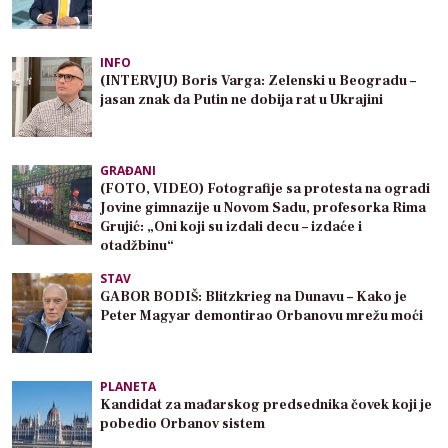
INFO
(INTERVJU) Boris Varga: Zelenski u Beogradu –
jasan znak da Putin ne dobija rat u Ukrajini
GRAĐANI
(FOTO, VIDEO) Fotografije sa protesta na ogradi
Jovine gimnazije u Novom Sadu, profesorka Rima
Grujić: „Oni koji su izdali decu – izdaće i
otadžbinu“
STAV
GABOR BODIŠ: Blitzkrieg na Dunavu – Kako je
Peter Magyar demontirao Orbanovu mrežu moći
PLANETA
Kandidat za mađarskog predsednika čovek koji je
pobedio Orbanov sistem