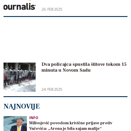
26. FEB 2025
Dva policajca spustila štitove tokom 15
minuta u Novom Sadu
24. FEB 2025
NAJNOVIJE
INFO
Milivojević povodom krivične prijave protiv
Vučevića: „Arena je bila sajam mafije“