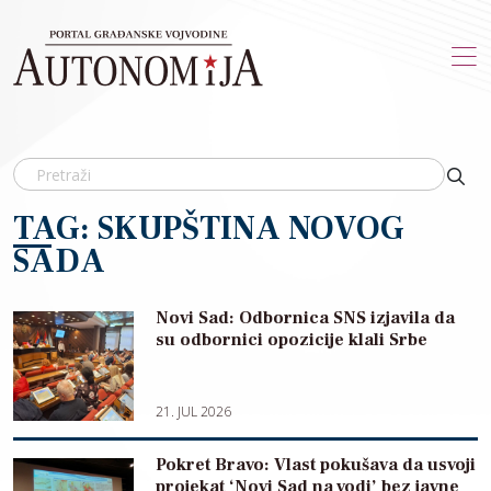
Skip to main content
TAG: SKUPŠTINA NOVOG
SADA
Novi Sad: Odbornica SNS izjavila da
su odbornici opozicije klali Srbe
21. JUL 2026
Pokret Bravo: Vlast pokušava da usvoji
projekat ‘Novi Sad na vodi’ bez javne