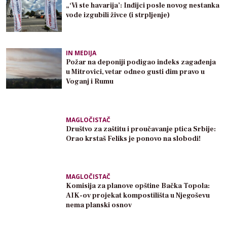
„‘Vi ste havarija’: Inđijci posle novog nestanka
vode izgubili živce (i strpljenje)
IN MEDIJA
Požar na deponiji podigao indeks zagađenja
u Mitrovici, vetar odneo gusti dim pravo u
Voganj i Rumu
MAGLOČISTAČ
Društvo za zaštitu i proučavanje ptica Srbije:
Orao krstaš Feliks je ponovo na slobodi!
MAGLOČISTAČ
Komisija za planove opštine Bačka Topola:
AIK-ov projekat kompostilišta u Njegoševu
nema planski osnov