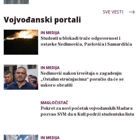
SVE VESTI
Vojvođanski portali
IN MEDIJA
Studenti u blokadi traže odgovornost i
ostavke Nedimovića, Pavlovića i Samardžića
IN MEDIJA
Nedimović nakon izveštaja o zagađenju:
„Ostalim stručnjacima“ poručio da će se
uskoro obratiti
MAGLOČISTAČ
Pokret za novi početak vojvođanskih Mađara
pozvao SVM da u Kuli podrži studentsku listu
IN MEDIJA