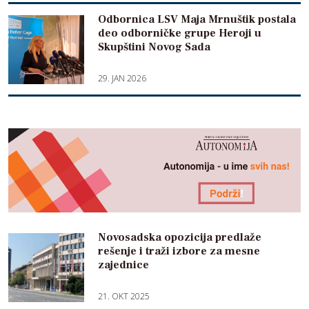
Odbornica LSV Maja Mrnuštik postala
deo odborničke grupe Heroji u
Skupštini Novog Sada
29. JAN 2026
Novosadska opozicija predlaže
rešenje i traži izbore za mesne
zajednice
21. OKT 2025