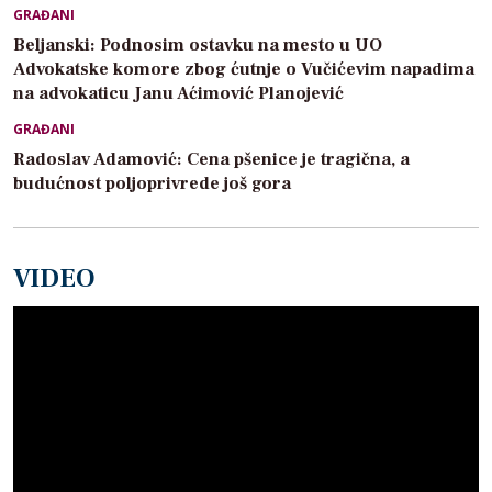
GRAĐANI
Beljanski: Podnosim ostavku na mesto u UO
Advokatske komore zbog ćutnje o Vučićevim napadima
na advokaticu Janu Aćimović Planojević
GRAĐANI
Radoslav Adamović: Cena pšenice je tragična, a
budućnost poljoprivrede još gora
VIDEO