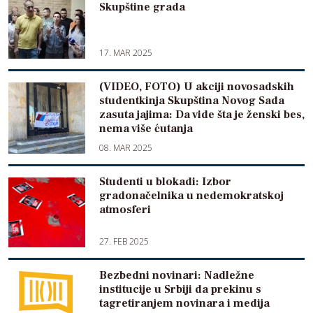
Skupštine grada
17. MAR 2025
(VIDEO, FOTO) U akciji novosadskih
studentkinja Skupština Novog Sada
zasuta jajima: Da vide šta je ženski bes,
nema više ćutanja
08. MAR 2025
Studenti u blokadi: Izbor
gradonačelnika u nedemokratskoj
atmosferi
27. FEB 2025
Bezbedni novinari: Nadležne
institucije u Srbiji da prekinu s
tagretiranjem novinara i medija