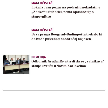
MAGLOČISTAČ
Lokalizovan požar na području nekadašnje
„Zorke“ u Subotici, nema opasnosti po
stanovništvo
MAGLOČISTAČ
Brza pruga Beograd–Budimpešta trebalo bi
da bude puštena u saobraćaj na jesen
IN MEDIJA
Odbornik GrađanIN-a tvrdi da se „zataškava“
stanje u vrtiću u Novim Karlovcima