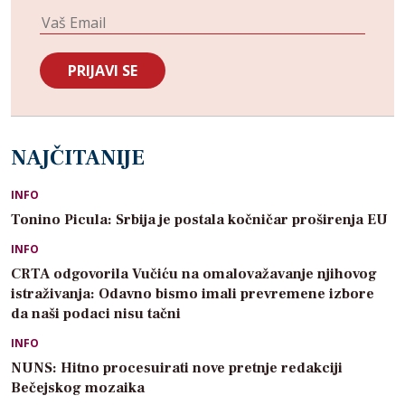
NAJČITANIJE
INFO
Tonino Picula: Srbija je postala kočničar proširenja EU
INFO
CRTA odgovorila Vučiću na omalovažavanje njihovog
istraživanja: Odavno bismo imali prevremene izbore
da naši podaci nisu tačni
INFO
NUNS: Hitno procesuirati nove pretnje redakciji
Bečejskog mozaika