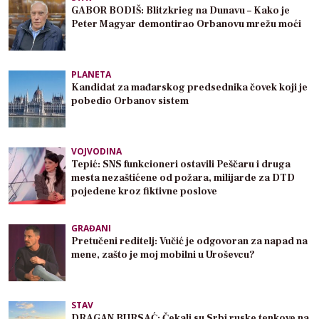
GABOR BODIŠ: Blitzkrieg na Dunavu – Kako je
Peter Magyar demontirao Orbanovu mrežu moći
PLANETA
Kandidat za mađarskog predsednika čovek koji je
pobedio Orbanov sistem
VOJVODINA
Tepić: SNS funkcioneri ostavili Peščaru i druga
mesta nezaštićene od požara, milijarde za DTD
pojedene kroz fiktivne poslove
GRAĐANI
Pretučeni reditelj: Vučić je odgovoran za napad na
mene, zašto je moj mobilni u Uroševcu?
STAV
DRAGAN BURSAĆ: Čekali su Srbi ruske tenkove na