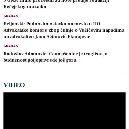
NUNS: Hitno procesuirati nove pretnje redakciji
Bečejskog mozaika
GRAĐANI
Beljanski: Podnosim ostavku na mesto u UO
Advokatske komore zbog ćutnje o Vučićevim napadima
na advokaticu Janu Aćimović Planojević
GRAĐANI
Radoslav Adamović: Cena pšenice je tragična, a
budućnost poljoprivrede još gora
VIDEO