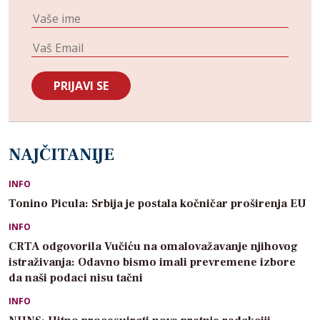
NAJČITANIJE
INFO
Tonino Picula: Srbija je postala kočničar proširenja EU
INFO
CRTA odgovorila Vučiću na omalovažavanje njihovog
istraživanja: Odavno bismo imali prevremene izbore
da naši podaci nisu tačni
INFO