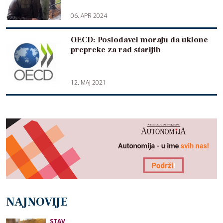
06. APR 2024
OECD: Poslodavci moraju da uklone
prepreke za rad starijih
12. MAJ 2021
NAJNOVIJE
STAV