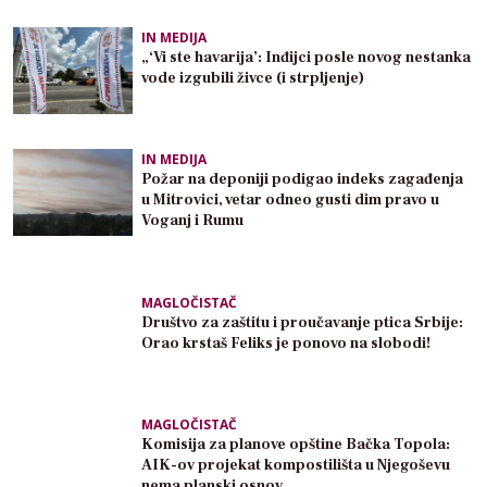
IN MEDIJA
„‘Vi ste havarija’: Inđijci posle novog nestanka
vode izgubili živce (i strpljenje)
IN MEDIJA
Požar na deponiji podigao indeks zagađenja
u Mitrovici, vetar odneo gusti dim pravo u
Voganj i Rumu
MAGLOČISTAČ
Društvo za zaštitu i proučavanje ptica Srbije:
Orao krstaš Feliks je ponovo na slobodi!
MAGLOČISTAČ
Komisija za planove opštine Bačka Topola:
AIK-ov projekat kompostilišta u Njegoševu
nema planski osnov