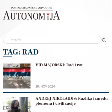
Skip to main content
TAG: RAD
VID MAJORSKI: Rad i rat
29. NOV 2024
ANDREJ NIKOLAIDIS: Razlika između
plemena i civilizacije