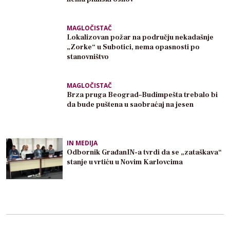
MAGLOČISTAČ
Lokalizovan požar na području nekadašnje
„Zorke“ u Subotici, nema opasnosti po
stanovništvo
MAGLOČISTAČ
Brza pruga Beograd–Budimpešta trebalo bi
da bude puštena u saobraćaj na jesen
IN MEDIJA
Odbornik GrađanIN-a tvrdi da se „zataškava“
stanje u vrtiću u Novim Karlovcima