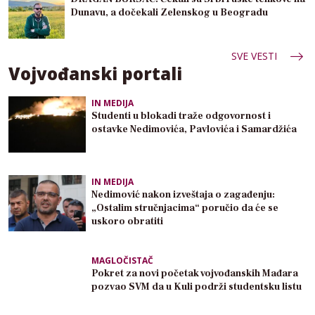
Dunavu, a dočekali Zelenskog u Beogradu
SVE VESTI
Vojvođanski portali
IN MEDIJA
Studenti u blokadi traže odgovornost i
ostavke Nedimovića, Pavlovića i Samardžića
IN MEDIJA
Nedimović nakon izveštaja o zagađenju:
„Ostalim stručnjacima“ poručio da će se
uskoro obratiti
MAGLOČISTAČ
Pokret za novi početak vojvođanskih Mađara
pozvao SVM da u Kuli podrži studentsku listu