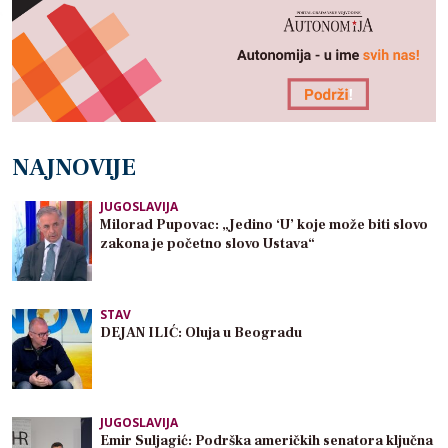
NAJNOVIJE
JUGOSLAVIJA
Milorad Pupovac: „Jedino ‘U’ koje može biti slovo
zakona je početno slovo Ustava“
STAV
DEJAN ILIĆ: Oluja u Beogradu
JUGOSLAVIJA
Emir Suljagić: Podrška američkih senatora ključna