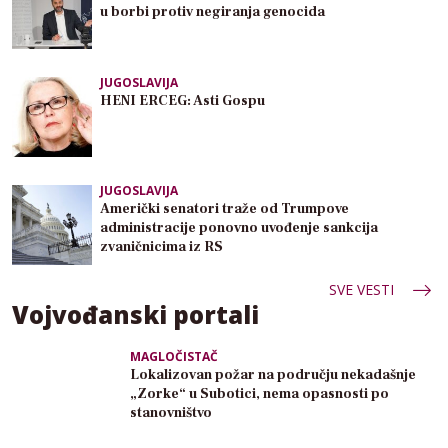
u borbi protiv negiranja genocida
JUGOSLAVIJA
HENI ERCEG: Asti Gospu
JUGOSLAVIJA
Američki senatori traže od Trumpove
administracije ponovno uvođenje sankcija
zvaničnicima iz RS
SVE VESTI
Vojvođanski portali
MAGLOČISTAČ
Lokalizovan požar na području nekadašnje
„Zorke“ u Subotici, nema opasnosti po
stanovništvo