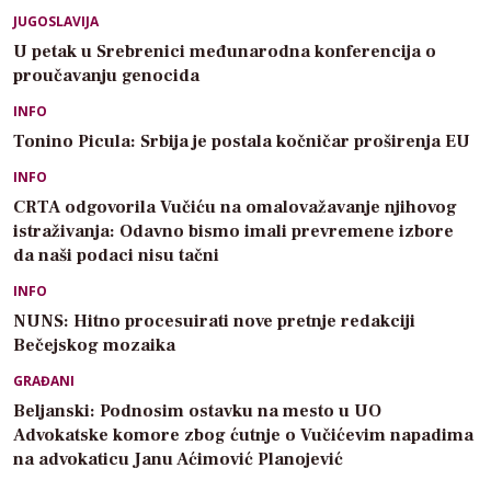
JUGOSLAVIJA
U petak u Srebrenici međunarodna konferencija o
proučavanju genocida
INFO
Tonino Picula: Srbija je postala kočničar proširenja EU
INFO
CRTA odgovorila Vučiću na omalovažavanje njihovog
istraživanja: Odavno bismo imali prevremene izbore
da naši podaci nisu tačni
INFO
NUNS: Hitno procesuirati nove pretnje redakciji
Bečejskog mozaika
GRAĐANI
Beljanski: Podnosim ostavku na mesto u UO
Advokatske komore zbog ćutnje o Vučićevim napadima
na advokaticu Janu Aćimović Planojević