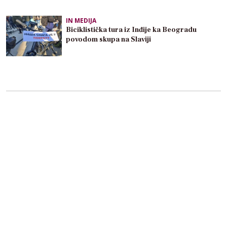
IN MEDIJA
Biciklistička tura iz Inđije ka Beogradu
povodom skupa na Slaviji