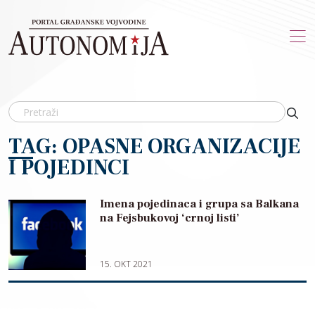
Skip to main content
TAG: OPASNE ORGANIZACIJE
I POJEDINCI
Imena pojedinaca i grupa sa Balkana
na Fejsbukovoj ‘crnoj listi’
15. OKT 2021