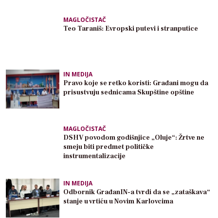
MAGLOČISTAČ
Teo Taraniš: Evropski putevi i stranputice
IN MEDIJA
Pravo koje se retko koristi: Građani mogu da
prisustvuju sednicama Skupštine opštine
MAGLOČISTAČ
DSHV povodom godišnjice „Oluje“: Žrtve ne
smeju biti predmet političke
instrumentalizacije
IN MEDIJA
Odbornik GrađanIN-a tvrdi da se „zataškava“
stanje u vrtiću u Novim Karlovcima