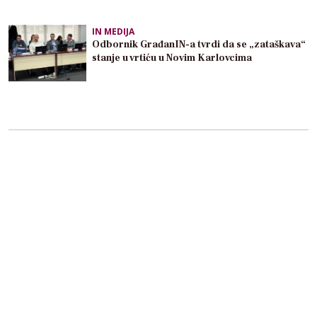
IN MEDIJA
Odbornik GrađanIN-a tvrdi da se „zataškava“
stanje u vrtiću u Novim Karlovcima