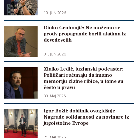
10. JUN 2026
Dinko Gruhonjić: Ne možemo se
protiv propagande boriti alatima iz
devedesetih
01. JUN 2026
Zlatko Ledić, tuzlanski podcaster:
Političari računaju da imamo
memoriju zlatne ribice, u tome su
često u pravu
30. MAJ 2026
Igor Božić dobitnik ovogidšnje
Nagrade solidarnosti za novinare iz
jugoistočne Evrope
21. MAJ 2026