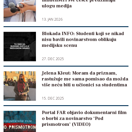
Influenseri sve češće preuzimaju
ulogu medija
13. JAN 2026
Blokada INFO: Studenti koji se nikad
nisu bavili novinarstvom oblikuju
medijsku scenu
27. DEC 2025
Jelena Kleut: Moram da priznam,
rastužuje me sama pomisao da možda
više neću biti u učionici sa studentima
15. DEC 2025
Portal FAR objavio dokumentarni film
o borbi za novinarstvo ‘Pod
prismotrom’ (VIDEO)