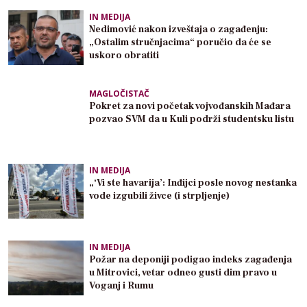
IN MEDIJA
Nedimović nakon izveštaja o zagađenju:
„Ostalim stručnjacima“ poručio da će se
uskoro obratiti
MAGLOČISTAČ
Pokret za novi početak vojvođanskih Mađara
pozvao SVM da u Kuli podrži studentsku listu
IN MEDIJA
„‘Vi ste havarija’: Inđijci posle novog nestanka
vode izgubili živce (i strpljenje)
IN MEDIJA
Požar na deponiji podigao indeks zagađenja
u Mitrovici, vetar odneo gusti dim pravo u
Voganj i Rumu