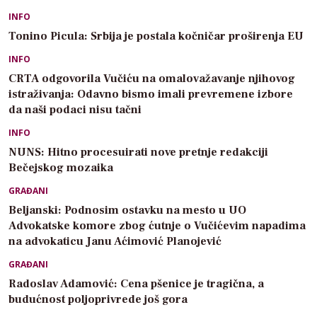
INFO
Tonino Picula: Srbija je postala kočničar proširenja EU
INFO
CRTA odgovorila Vučiću na omalovažavanje njihovog
istraživanja: Odavno bismo imali prevremene izbore
da naši podaci nisu tačni
INFO
NUNS: Hitno procesuirati nove pretnje redakciji
Bečejskog mozaika
GRAĐANI
Beljanski: Podnosim ostavku na mesto u UO
Advokatske komore zbog ćutnje o Vučićevim napadima
na advokaticu Janu Aćimović Planojević
GRAĐANI
Radoslav Adamović: Cena pšenice je tragična, a
budućnost poljoprivrede još gora