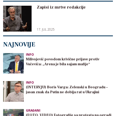
Zapisi iz mrtve redakcije
17. JUL 2025
NAJNOVIJE
INFO
Milivojević povodom krivične prijave protiv
Vučevića: „Arena je bila sajam mafije“
INFO
(INTERVJU) Boris Varga: Zelenski u Beogradu –
jasan znak da Putin ne dobija rat u Ukrajini
GRAĐANI
(FOTO, VIDEO) Fotografije sa protesta na ogradi