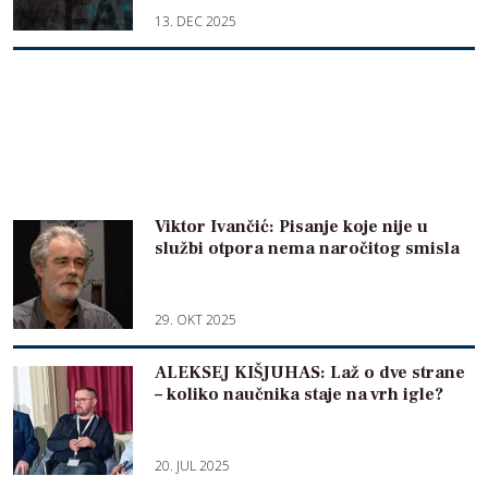
13. DEC 2025
Viktor Ivančić: Pisanje koje nije u
službi otpora nema naročitog smisla
29. OKT 2025
ALEKSEJ KIŠJUHAS: Laž o dve strane
– koliko naučnika staje na vrh igle?
20. JUL 2025