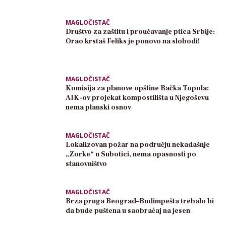
MAGLOČISTAČ
Društvo za zaštitu i proučavanje ptica Srbije:
Orao krstaš Feliks je ponovo na slobodi!
MAGLOČISTAČ
Komisija za planove opštine Bačka Topola:
AIK-ov projekat kompostilišta u Njegoševu
nema planski osnov
MAGLOČISTAČ
Lokalizovan požar na području nekadašnje
„Zorke“ u Subotici, nema opasnosti po
stanovništvo
MAGLOČISTAČ
Brza pruga Beograd–Budimpešta trebalo bi
da bude puštena u saobraćaj na jesen