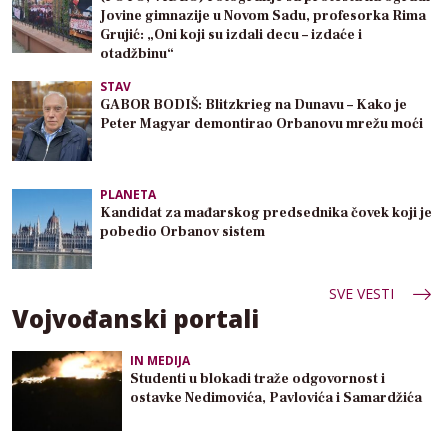
Jovine gimnazije u Novom Sadu, profesorka Rima
Grujić: „Oni koji su izdali decu – izdaće i
otadžbinu“
STAV
GABOR BODIŠ: Blitzkrieg na Dunavu – Kako je
Peter Magyar demontirao Orbanovu mrežu moći
PLANETA
Kandidat za mađarskog predsednika čovek koji je
pobedio Orbanov sistem
SVE VESTI
Vojvođanski portali
IN MEDIJA
Studenti u blokadi traže odgovornost i
ostavke Nedimovića, Pavlovića i Samardžića