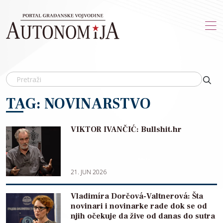
Skip to main content
TAG: NOVINARSTVO
VIKTOR IVANČIĆ: Bullshit.hr
21. JUN 2026
Vladimíra Dorčová-Valtnerová: Šta
novinari i novinarke rade dok se od
njih očekuje da žive od danas do sutra