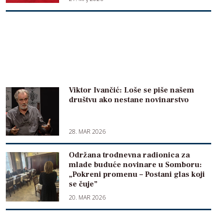
Viktor Ivančić: Loše se piše našem
društvu ako nestane novinarstvo
28. MAR 2026
Održana trodnevna radionica za
mlade buduće novinare u Somboru:
„Pokreni promenu – Postani glas koji
se čuje”
20. MAR 2026