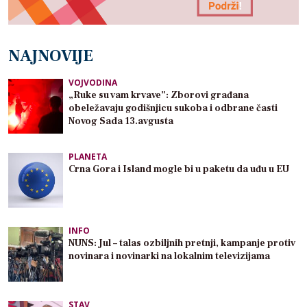
NAJNOVIJE
VOJVODINA
„Ruke su vam krvave”: Zborovi građana
obeležavaju godišnjicu sukoba i odbrane časti
Novog Sada 13.avgusta
PLANETA
Crna Gora i Island mogle bi u paketu da uđu u EU
INFO
NUNS: Jul – talas ozbiljnih pretnji, kampanje protiv
novinara i novinarki na lokalnim televizijama
STAV