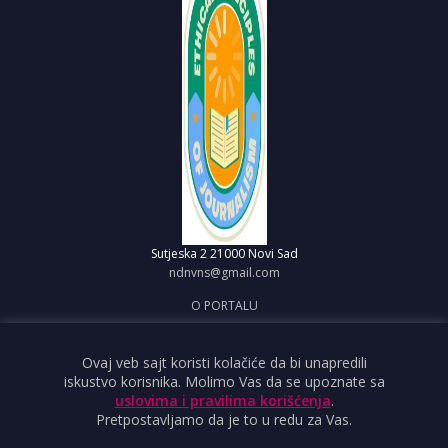
Sutjeska 2
21000 Novi Sad
ndnvns@gmail.com
O PORTALU
IMPRESUM
OBJAVI VEST
Ovaj veb sajt koristi kolačiće da bi unapredili
iskustvo korisnika. Molimo Vas da se upoznate sa
USLOVI KORIŠĆENJA
uslovima i pravilima korišćenja
.
Pretpostavljamo da je to u redu za Vas.