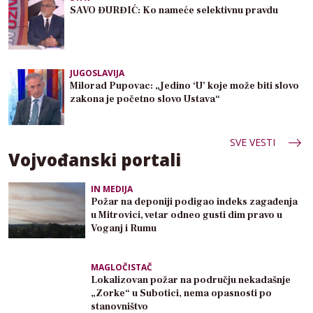
SAVO ĐURĐIĆ: Ko nameće selektivnu pravdu
JUGOSLAVIJA
Milorad Pupovac: „Jedino ‘U’ koje može biti slovo
zakona je početno slovo Ustava“
SVE VESTI
Vojvođanski portali
IN MEDIJA
Požar na deponiji podigao indeks zagađenja
u Mitrovici, vetar odneo gusti dim pravo u
Voganj i Rumu
MAGLOČISTAČ
Lokalizovan požar na području nekadašnje
„Zorke“ u Subotici, nema opasnosti po
stanovništvo