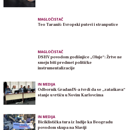
MAGLOČISTAČ
Teo Taraniš: Evropski putevi i stranputice
MAGLOČISTAČ
DSHV povodom godišnjice „Oluje“: Žrtve ne
smeju biti predmet političke
instrumentalizacije
IN MEDIJA
Odbornik GrađanIN-a tvrdi da se „zataškava“
stanje u vrtiću u Novim Karlovcima
IN MEDIJA
Biciklistička tura iz Inđije ka Beogradu
povodom skupa na Slaviji