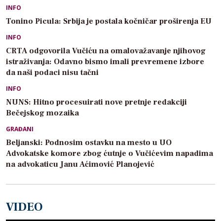
INFO
Tonino Picula: Srbija je postala kočničar proširenja EU
INFO
CRTA odgovorila Vučiću na omalovažavanje njihovog
istraživanja: Odavno bismo imali prevremene izbore
da naši podaci nisu tačni
INFO
NUNS: Hitno procesuirati nove pretnje redakciji
Bečejskog mozaika
GRAĐANI
Beljanski: Podnosim ostavku na mesto u UO
Advokatske komore zbog ćutnje o Vučićevim napadima
na advokaticu Janu Aćimović Planojević
VIDEO