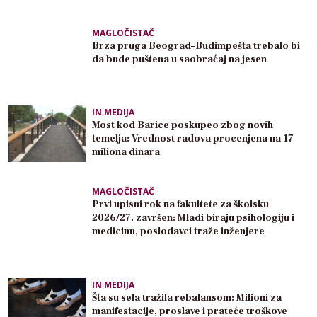
MAGLOČISTAČ
Brza pruga Beograd–Budimpešta trebalo bi
da bude puštena u saobraćaj na jesen
IN MEDIJA
Most kod Barice poskupeo zbog novih
temelja: Vrednost radova procenjena na 17
miliona dinara
MAGLOČISTAČ
Prvi upisni rok na fakultete za školsku
2026/27. završen: Mladi biraju psihologiju i
medicinu, poslodavci traže inženjere
IN MEDIJA
Šta su sela tražila rebalansom: Milioni za
manifestacije, proslave i prateće troškove