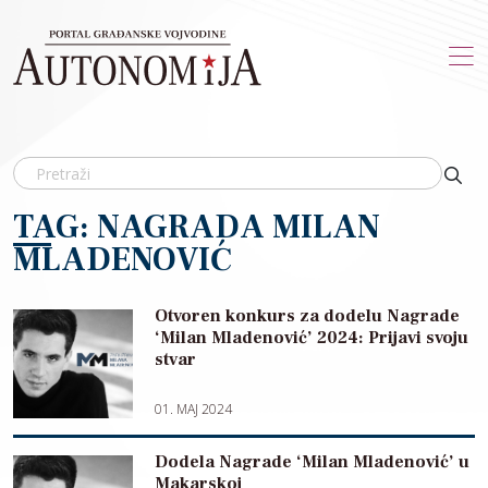
Skip to main content
TAG: NAGRADA MILAN
MLADENOVIĆ
Otvoren konkurs za dodelu Nagrade
‘Milan Mladenović’ 2024: Prijavi svoju
stvar
01. MAJ 2024
Dodela Nagrade ‘Milan Mladenović’ u
Makarskoj